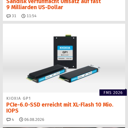
Sandisk verfünffacht Umsatz auf fast
9 Milliarden US-Dollar
Kommentare
31
11:54
FMS 2026
KIOXIA GP1
PCIe-6.0-SSD erreicht mit XL-Flash 10 Mio.
IOPS
Kommentare
4
06.08.2026