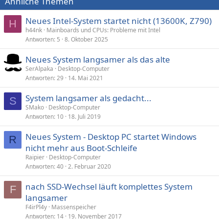
Ähnliche Themen
Neues Intel-System startet nicht (13600K, Z790)
H
h44nk
Mainboards und CPUs: Probleme mit Intel
Antworten
5
8. Oktober 2025
Neues System langsamer als das alte
SerAlpaka
Desktop-Computer
Antworten
29
14. Mai 2021
System langsamer als gedacht...
S
SMako
Desktop-Computer
Antworten
10
18. Juli 2019
Neues System - Desktop PC startet Windows
R
nicht mehr aus Boot-Schleife
Raipier
Desktop-Computer
Antworten
40
2. Februar 2020
nach SSD-Wechsel läuft komplettes System
F
langsamer
F4irPl4y
Massenspeicher
Antworten
14
19. November 2017