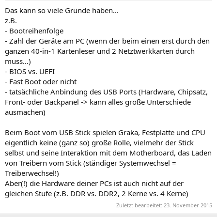
Das kann so viele Gründe haben...
z.B.
- Bootreihenfolge
- Zahl der Geräte am PC (wenn der beim einen erst durch den
ganzen 40-in-1 Kartenleser und 2 Netztwerkkarten durch
muss...)
- BIOS vs. UEFI
- Fast Boot oder nicht
- tatsächliche Anbindung des USB Ports (Hardware, Chipsatz,
Front- oder Backpanel -> kann alles große Unterschiede
ausmachen)
Beim Boot vom USB Stick spielen Graka, Festplatte und CPU
eigentlich keine (ganz so) große Rolle, vielmehr der Stick
selbst und seine Interaktion mit dem Motherboard, das Laden
von Treibern vom Stick (ständiger Systemwechsel =
Treiberwechsel!)
Aber(!) die Hardware deiner PCs ist auch nicht auf der
gleichen Stufe (z.B. DDR vs. DDR2, 2 Kerne vs. 4 Kerne)
Zuletzt bearbeitet:
23. November 2015