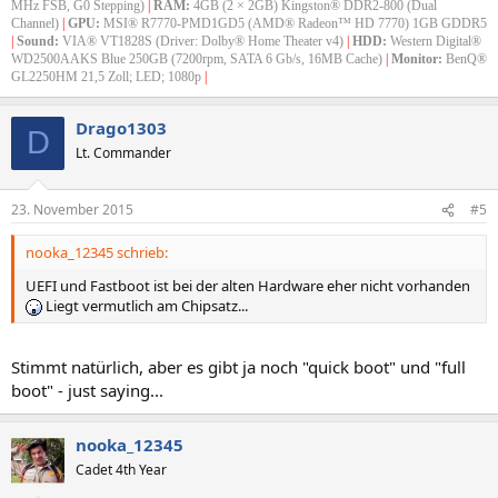
MHz FSB, G0 Stepping)
|
RAM:
4GB (2 × 2GB) Kingston® DDR2-800 (Dual
Channel)
|
GPU:
MSI® R7770-PMD1GD5 (AMD® Radeon™ HD 7770) 1GB GDDR5
|
Sound:
VIA® VT1828S (Driver: Dolby® Home Theater v4)
|
HDD:
Western Digital®
WD2500AAKS Blue 250GB (7200rpm, SATA 6 Gb/s, 16MB Cache)
|
Monitor:
BenQ®
GL2250HM 21,5 Zoll; LED; 1080p
|
Drago1303
D
Lt. Commander
23. November 2015
#5
nooka_12345 schrieb:
UEFI und Fastboot ist bei der alten Hardware eher nicht vorhanden
Liegt vermutlich am Chipsatz...
Stimmt natürlich, aber es gibt ja noch "quick boot" und "full
boot" - just saying...
nooka_12345
Cadet 4th Year