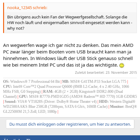
nooka_12345 schrieb:
Bin übrigens auch kein Fan der Wegwerfgesellschaft. Solange die
HW noch läuft und einigermaßen sinnvoll eingesetzt werden kann -
why not?
An wegwerfen wage ich gar nicht zu denken. Das mein AMD
PC zwar länger beim Booten vom USB braucht kann man ja
hinnehmen. In Windows läuft der USB Stick genauso schnell
wie bei meinem Intel PC und das ist ja das wichtigste.
Zuletzt bearbeitet:
23. November 2015
OS:
Windows® 7 Professional 64 Bit
|
MB:
MSI® G41TM-P33 Socket LGA 775
|
CPU:
Intel® Core™2 Quad Processor Q6600 (8MB L2-Cache, 4 x 2.40 GHz, 1066
MHz FSB, G0 Stepping)
|
RAM:
4GB (2 × 2GB) Kingston® DDR2-800 (Dual
Channel)
|
GPU:
MSI® R7770-PMD1GD5 (AMD® Radeon™ HD 7770) 1GB GDDR5
|
Sound:
VIA® VT1828S (Driver: Dolby® Home Theater v4)
|
HDD:
Western Digital®
WD2500AAKS Blue 250GB (7200rpm, SATA 6 Gb/s, 16MB Cache)
|
Monitor:
BenQ®
GL2250HM 21,5 Zoll; LED; 1080p
|
Du musst dich einloggen oder registrieren, um hier zu antworten.