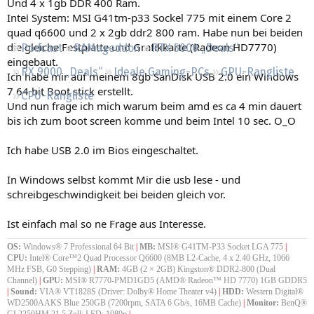
Und 4 x 1gb DDR 400 Ram.
Regeln
Intel System: MSI G41tm-p33 Sockel 775 mit einem Core 2
quad q6600 und 2 x 2gb ddr2 800 ram. Habe nun bei beiden
die gleiche Festplatte und Grafikkarte (Radeon HD7770)
Podcast
RAMageddon
RTX 5000 „Deals“
eingebaut.
RX 9000 „Deals“
Ideale Gaming-PCs
GPU-Rangliste
Ich habe mir auf meinem 8gb SanDisk USB 2.0 ein Windows
7 64 bit Boot stick erstellt.
CPU-Rangliste
Und nun frage ich mich warum beim amd es ca 4 min dauert
bis ich zum boot screen komme und beim Intel 10 sec. O_O
Ich habe USB 2.0 im Bios eingeschaltet.
In Windows selbst kommt Mir die usb lese - und
schreibgeschwindigkeit bei beiden gleich vor.
Ist einfach mal so ne Frage aus Interesse.
OS:
Windows® 7 Professional 64 Bit
|
MB:
MSI® G41TM-P33 Socket LGA 775
|
CPU:
Intel® Core™2 Quad Processor Q6600 (8MB L2-Cache, 4 x 2.40 GHz, 1066
MHz FSB, G0 Stepping)
|
RAM:
4GB (2 × 2GB) Kingston® DDR2-800 (Dual
Channel)
|
GPU:
MSI® R7770-PMD1GD5 (AMD® Radeon™ HD 7770) 1GB GDDR5
|
Sound:
VIA® VT1828S (Driver: Dolby® Home Theater v4)
|
HDD:
Western Digital®
WD2500AAKS Blue 250GB (7200rpm, SATA 6 Gb/s, 16MB Cache)
|
Monitor:
BenQ®
GL2250HM 21,5 Zoll; LED; 1080p
|