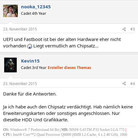
nooka_12345
Cadet 4th Year
23. November 2015
#3
UEFI und Fastboot ist bei der alten Hardware eher nicht
vorhanden
Liegt vermutlich am Chipsatz...
Kevin15
Cadet 3rd Year
Ersteller dieses Themas
23. November 2015
#4
Danke für die Antworten.
Ja ich habe auch den Chipsatz verdächtigt. Hab nämlich keine
Erweiterungskarten oder sonstiges angeschlossen. Nur
dieselbe HDD Und Grafikkarte.
OS:
Windows® 7 Professional 64 Bit
|
MB:
MSI® G41TM-P33 Socket LGA 775
|
CPU:
Intel® Core™2 Quad Processor Q6600 (8MB L2-Cache, 4 x 2.40 GHz, 1066