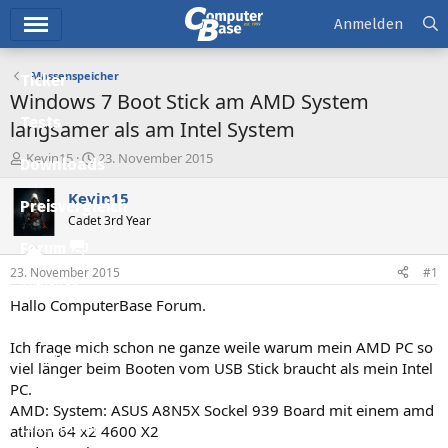
Hauptmenü
Anmelden
Massenspeicher
Ticker
Windows 7 Boot Stick am AMD System
Tests
langsamer als am Intel System
E
E
Kevin15
23. November 2015
Downloads
r
r
s
s
Kevin15
Preisvergleich
t
t
Cadet 3rd Year
e
e
l
l
Forum
l
l
23. November 2015
#1
e
t
Aktuelles
r
a
Hallo ComputerBase Forum.
m
Empfohlene Inhalte
Ich frage mich schon ne ganze weile warum mein AMD PC so
Neue Beiträge
viel länger beim Booten vom USB Stick braucht als mein Intel
PC.
Neueste Aktivitäten
AMD: System: ASUS A8N5X Sockel 939 Board mit einem amd
Leserartikel
athlon 64 x2 4600 X2