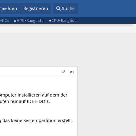
nmelden
Registrieren
Suche
g-PCs
GPU-Rangliste
CPU-Rangliste
#1
puter installieren auf dem der
aufen nur auf IDE HDD´s.
as keine Systempartition erstellt