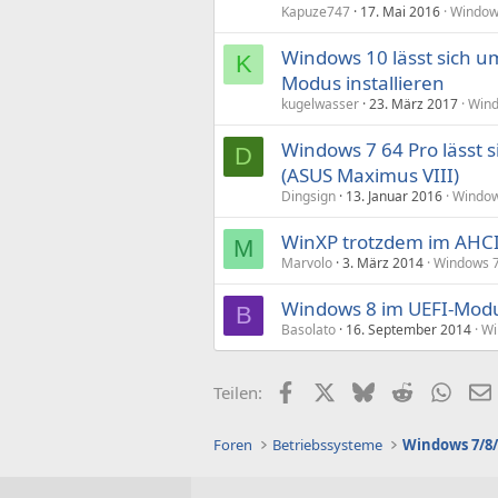
Kapuze747
17. Mai 2016
Windows
Windows 10 lässt sich um
K
Modus installieren
kugelwasser
23. März 2017
Wind
Windows 7 64 Pro lässt s
D
(ASUS Maximus VIII)
Dingsign
13. Januar 2016
Window
WinXP trotzdem im AHCI-
M
Marvolo
3. März 2014
Windows 7
Windows 8 im UEFI-Modus
B
Basolato
16. September 2014
Wi
Facebook
X (Twitter)
Bluesky
Reddit
What
Teilen:
Foren
Betriebssysteme
Windows 7/8/