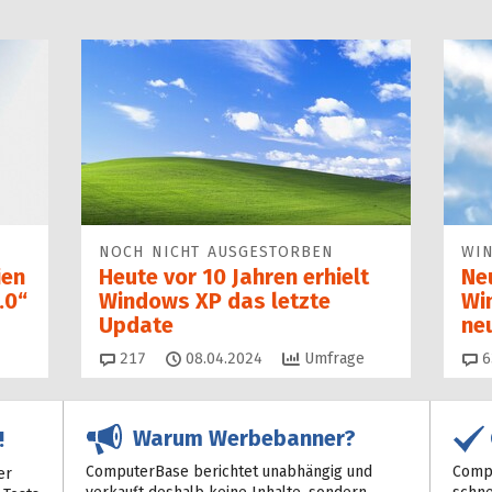
NOCH NICHT AUSGESTORBEN
WI
ien
Heute vor 10 Jahren erhielt
Ne
.0“
Windows XP das letzte
Wi
Update
ne
Kommentare
217
08.04.2024
Umfrage
6
Warum Werbebanner?
!
ComputerBase berichtet unabhängig und
Compu
er