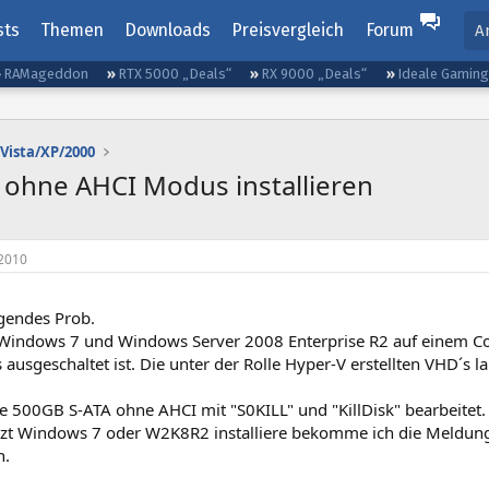
sts
Themen
Downloads
Preisvergleich
Forum
A
RAMageddon
RTX 5000 „Deals“
RX 9000 „Deals“
Ideale Gamin
Vista/XP/2000
ohne AHCI Modus installieren
2010
lgendes Prob.
Windows 7 und Windows Server 2008 Enterprise R2 auf einem Com
usgeschaltet ist. Die unter der Rolle Hyper-V erstellten VHD´s l
e 500GB S-ATA ohne AHCI mit "S0KILL" und "KillDisk" bearbeitet.
tzt Windows 7 oder W2K8R2 installiere bekomme ich die Meldung d
n.