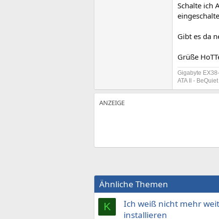
Schalte ich 
eingeschalt
Gibt es da n
Grüße HoTT
Gigabyte EX38
ATA II - BeQui
Ähnliche Themen
Ich weiß nicht mehr wei
K
installieren