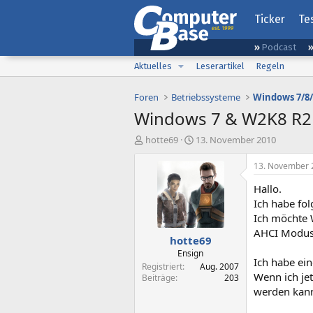
Ticker
Te
Podcast
Aktuelles
Leserartikel
Regeln
Foren
Betriebssysteme
Windows 7/8/
Windows 7 & W2K8 R2 
E
E
hotte69
13. November 2010
r
r
s
s
13. November 
t
t
Hallo.
e
e
l
l
Ich habe fo
l
l
Ich möchte 
e
t
AHCI Modus a
hotte69
r
a
m
Ensign
Ich habe ein
Registriert
Aug. 2007
Wenn ich je
Beiträge
203
werden kan