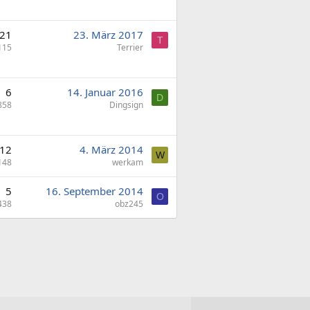
21
23. März 2017
T
115
Terrier
6
14. Januar 2016
D
858
Dingsign
12
4. März 2014
W
148
werkam
5
16. September 2014
O
438
obz245