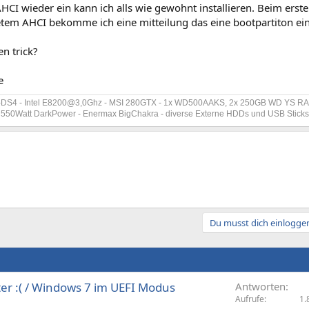
AHCI wieder ein kann ich alls wie gewohnt installieren. Beim erstel
etem AHCI bekomme ich eine mitteilung das eine bootpartiton ein
en trick?
e
-DS4 - Intel E8200@3,0Ghz - MSI 280GTX - 1x WD500AAKS, 2x 250GB WD YS RAI
et 550Watt DarkPower - Enermax BigChakra - diverse Externe HDDs und USB Stick
Du musst dich einloggen
ter :( / Windows 7 im UEFI Modus
Antworten
Aufrufe
1.