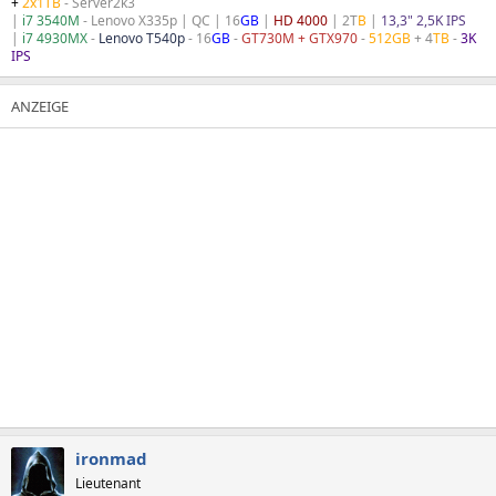
+
2x1TB
- Server2k3
|
i7 3540M
- Lenovo X335p | QC | 16
GB
|
HD 4000
| 2T
B
|
13,3" 2,5K IPS
|
i7 4930MX
-
Lenovo T540p
- 16
GB
-
GT730M + GTX970
-
512GB
+ 4
TB
-
3K
IPS
ironmad
Lieutenant