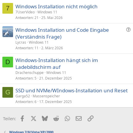
Windows Installation nicht möglich
7
7UserVideo
Windows 11
Antworten
21
25. Mai 2026
F
Windows Installation und Code Eingabe
r
(Verständnis Frage)
a
Lycras
Windows 11
g
Antworten
11
2. März 2026
e
Windows-Installation hängt sich im
D
Ladebildschirm auf
Drachenschuppe
Windows 11
Antworten
5
21. Dezember 2025
SSD und NVMe/WIndows-Installation und Reset
G
Garga52
Massenspeicher
Antworten
6
17. Dezember 2025
Facebook
X (Twitter)
Bluesky
Reddit
WhatsApp
E-Mail
Link
Teilen:
Windows 7/8/Vista/XP/2000