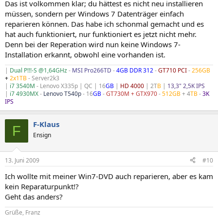
Das ist volkommen klar; du hättest es nicht neu installieren
müssen, sondern per Windows 7 Datenträger einfach
reparieren können. Das habe ich schonmal gemacht und es
hat auch funktioniert, nur funktioniert es jetzt nicht mehr.
Denn bei der Reperation wird nun keine Windows 7-
Installation erkannt, obwohl eine vorhanden ist.
|
Dual P!!!-S @1,64GHz
-
MSI Pro266TD
-
4GB DDR 312
-
GT710 PCI
-
256GB
+
2x1TB
- Server2k3
|
i7 3540M
- Lenovo X335p | QC | 16
GB
|
HD 4000
| 2T
B
|
13,3" 2,5K IPS
|
i7 4930MX
-
Lenovo T540p
- 16
GB
-
GT730M + GTX970
-
512GB
+ 4
TB
-
3K
IPS
F-Klaus
F
Ensign
13. Juni 2009
#10
Ich wollte mit meiner Win7-DVD auch reparieren, aber es kam
kein Reparaturpunkt!?
Geht das anders?
Grüße, Franz