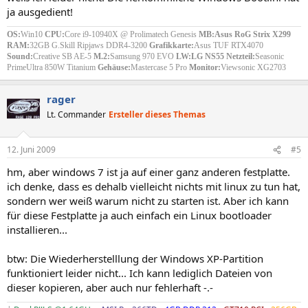
ja ausgedient!
OS:
Win10
CPU:
Core i9-10940X @ Prolimatech Genesis
MB:Asus RoG Strix X299
RAM:
32GB G.Skill Ripjaws DDR4-3200
Grafikkarte:
Asus TUF RTX4070
Sound:
Creative SB AE-5
M.2:
Samsung 970 EVO
LW:LG NS55
Netzteil:
Seasonic
PrimeUltra 850W Titanium
Gehäuse:
Mastercase 5 Pro
Monitor:
Viewsonic XG2703
rager
Lt. Commander
Ersteller dieses Themas
12. Juni 2009
#5
hm, aber windows 7 ist ja auf einer ganz anderen festplatte.
ich denke, dass es dehalb vielleicht nichts mit linux zu tun hat,
sondern wer weiß warum nicht zu starten ist. Aber ich kann
für diese Festplatte ja auch einfach ein Linux bootloader
installieren...
btw: Die Wiederherstelllung der Windows XP-Partition
funktioniert leider nicht... Ich kann lediglich Dateien von
dieser kopieren, aber auch nur fehlerhaft -.-