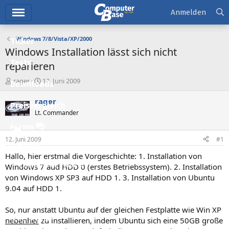
Hauptmenü
Anmelden
Windows 7/8/Vista/XP/2000
Ticker
Windows Installation lässt sich nicht
Tests
reparieren
E
E
rager
12. Juni 2009
Downloads
r
r
s
s
rager
Preisvergleich
t
t
Lt. Commander
e
e
l
l
Forum
l
l
12. Juni 2009
#1
e
t
Aktuelles
r
a
Hallo, hier erstmal die Vorgeschichte: 1. Installation von
m
Empfohlene Inhalte
Windows 7 aud HDD 0 (erstes Betriebssystem). 2. Installation
von Windows XP SP3 auf HDD 1. 3. Installation von Ubuntu
Neue Beiträge
9.04 auf HDD 1.
Neueste Aktivitäten
So, nur anstatt Ubuntu auf der gleichen Festplatte wie Win XP
Leserartikel
nebenher
zu installieren, indem Ubuntu sich eine 50GB große