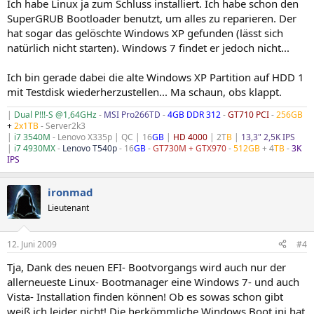
Ich habe Linux ja zum Schluss installiert. Ich habe schon den
SuperGRUB Bootloader benutzt, um alles zu reparieren. Der
hat sogar das gelöschte Windows XP gefunden (lässt sich
natürlich nicht starten). Windows 7 findet er jedoch nicht...
Ich bin gerade dabei die alte Windows XP Partition auf HDD 1
mit Testdisk wiederherzustellen... Ma schaun, obs klappt.
|
Dual P!!!-S @1,64GHz
-
MSI Pro266TD
-
4GB DDR 312
-
GT710 PCI
-
256GB
+
2x1TB
- Server2k3
|
i7 3540M
- Lenovo X335p | QC | 16
GB
|
HD 4000
| 2T
B
|
13,3" 2,5K IPS
|
i7 4930MX
-
Lenovo T540p
- 16
GB
-
GT730M + GTX970
-
512GB
+ 4
TB
-
3K
IPS
ironmad
Lieutenant
12. Juni 2009
#4
Tja, Dank des neuen EFI- Bootvorgangs wird auch nur der
allerneueste Linux- Bootmanager eine Windows 7- und auch
Vista- Installation finden können! Ob es sowas schon gibt
weiß ich leider nicht! Die herkömmliche Windows Boot.ini hat