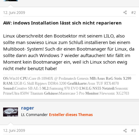
12. Juni 2009
#2
AW: indows Installation lässt sich nicht reparieren
Linux überschreibt den Bootsektor mit seinem LILO, also
sollte man sowieso Linux zum Schluß installieren bei einem
Multiboot- System! Such dir einen Bootmanager für Linux, da
sollte dann auch Windows 7 wieder auftauchen! Mir fällt im
Moment kein Bootmanager ein, weil ich Linux schon ewig
nicht mehr benutzt habe!
OS:
Win10
CPU:
Core i9-10940X @ Prolimatech Genesis
MB:Asus RoG Strix X299
RAM:
32GB G.Skill Ripjaws DDR4-3200
Grafikkarte:
Asus TUF RTX4070
Sound:
Creative SB AE-5
M.2:
Samsung 970 EVO
LW:LG NS55
Netzteil:
Seasonic
PrimeUltra 850W Titanium
Gehäuse:
Mastercase 5 Pro
Monitor:
Viewsonic XG2703
rager
Lt. Commander
Ersteller dieses Themas
12. Juni 2009
#3