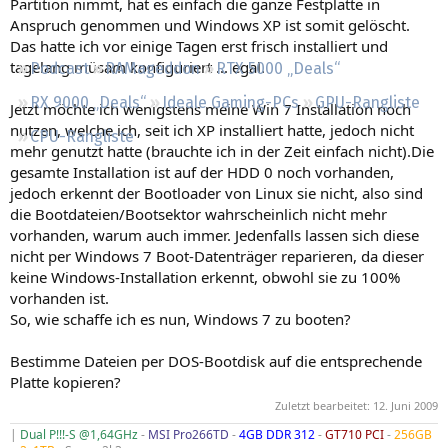
Partition nimmt, hat es einfach die ganze Festplatte in
Regeln
Anspruch genommen und Windows XP ist somit gelöscht.
Das hatte ich vor einige Tagen erst frisch installiert und
tagelang müsam konfiguriert ... egal.
Podcast
RAMageddon
RTX 5000 „Deals“
RX 9000 „Deals“
Ideale Gaming-PCs
GPU-Rangliste
Jetzt möchte ich wenigstens meine Win 7 Installation noch
nutzen, welche ich, seit ich XP installiert hatte, jedoch nicht
CPU-Rangliste
mehr genutzt hatte (brauchte ich in der Zeit einfach nicht).Die
gesamte Installation ist auf der HDD 0 noch vorhanden,
jedoch erkennt der Bootloader von Linux sie nicht, also sind
die Bootdateien/Bootsektor wahrscheinlich nicht mehr
vorhanden, warum auch immer. Jedenfalls lassen sich diese
nicht per Windows 7 Boot-Datenträger reparieren, da dieser
keine Windows-Installation erkennt, obwohl sie zu 100%
vorhanden ist.
So, wie schaffe ich es nun, Windows 7 zu booten?
Bestimme Dateien per DOS-Bootdisk auf die entsprechende
Platte kopieren?
Zuletzt bearbeitet:
12. Juni 2009
|
Dual P!!!-S @1,64GHz
-
MSI Pro266TD
-
4GB DDR 312
-
GT710 PCI
-
256GB