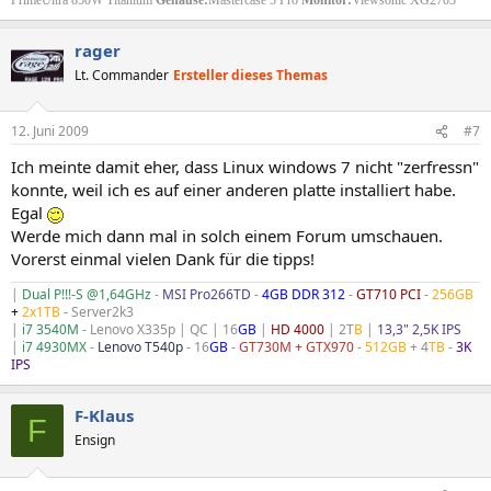
rager
Lt. Commander
Ersteller dieses Themas
12. Juni 2009
#7
Ich meinte damit eher, dass Linux windows 7 nicht "zerfressn"
konnte, weil ich es auf einer anderen platte installiert habe.
Egal
Werde mich dann mal in solch einem Forum umschauen.
Vorerst einmal vielen Dank für die tipps!
|
Dual P!!!-S @1,64GHz
-
MSI Pro266TD
-
4GB DDR 312
-
GT710 PCI
-
256GB
+
2x1TB
- Server2k3
|
i7 3540M
- Lenovo X335p | QC | 16
GB
|
HD 4000
| 2T
B
|
13,3" 2,5K IPS
|
i7 4930MX
-
Lenovo T540p
- 16
GB
-
GT730M + GTX970
-
512GB
+ 4
TB
-
3K
IPS
F-Klaus
F
Ensign