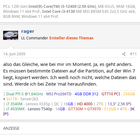
PCs: 12th Gen
Intel(R) Core(TM) i5-12400 (2.50 GHz)
, MB ASUS, RAM 16GB,
Windows 11 x64 Prof.,
Intel Core i3-4130
MB MSI B85M-E45 2x3,5 GHz x64,
8GB RAM, Windows 11 x64 Prof.
rager
Lt. Commander
Ersteller dieses Themas
14. Juni 2009
#11
also das Gleiche, wie bei mir im Moment. Ja, es geht anders.
Es müssen bestimmte Dateien auf die Partition, auf der Win 7
liegt, kopiert werden. Ich weiß noch nicht, welche Dateien das
sind. Werde ich bei Zeite 'mal herausfinden.
|
Dual P!!!-S @1,64GHz
-
MSI Pro266TD
-
4GB DDR 312
-
GT710 PCI
-
256GB
+
2x1TB
- Server2k3
|
i7 3540M
- Lenovo X335p | QC | 16
GB
|
HD 4000
| 2T
B
|
13,3" 2,5K IPS
|
i7 4930MX
-
Lenovo T540p
- 16
GB
-
GT730M + GTX970
-
512GB
+ 4
TB
-
3K
IPS