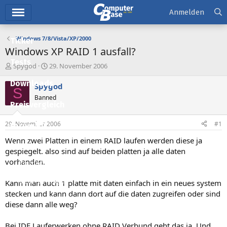
Hauptmenü
Anmelden
Windows 7/8/Vista/XP/2000
Ticker
Windows XP RAID 1 ausfall?
Tests
E
E
Spygod
29. November 2006
r
r
Downloads
s
s
Spygod
S
t
t
Banned
e
e
Preisvergleich
l
l
l
l
29. November 2006
#1
Forum
e
t
r
a
Wenn zwei Platten in einem RAID laufen werden diese ja
Aktuelles
m
gespiegelt. also sind auf beiden platten ja alle daten
vorhanden.
Empfohlene Inhalte
Neue Beiträge
Kann man auch 1 platte mit daten einfach in ein neues system
stecken und kann dann dort auf die daten zugreifen oder sind
Neueste Aktivitäten
diese dann alle weg?
Leserartikel
Bei IDE Lauferwerken ohne RAID Verbund geht das ja. Und