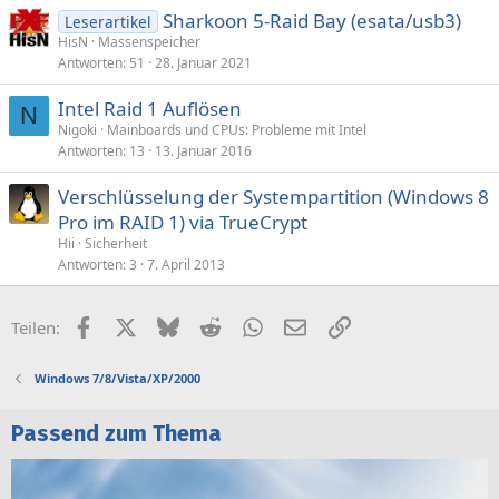
Sharkoon 5-Raid Bay (esata/usb3)
Leserartikel
HisN
Massenspeicher
Antworten
51
28. Januar 2021
Intel Raid 1 Auflösen
N
Nigoki
Mainboards und CPUs: Probleme mit Intel
Antworten
13
13. Januar 2016
Verschlüsselung der Systempartition (Windows 8
Pro im RAID 1) via TrueCrypt
Hii
Sicherheit
Antworten
3
7. April 2013
Facebook
X (Twitter)
Bluesky
Reddit
WhatsApp
E-Mail
Link
Teilen:
Windows 7/8/Vista/XP/2000
Passend zum Thema