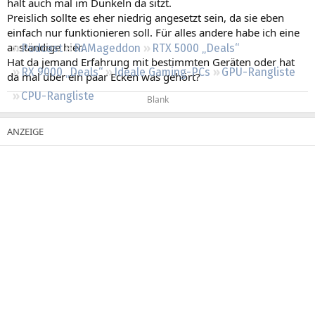
halt auch mal im Dunkeln da sitzt.
Regeln
Preislich sollte es eher niedrig angesetzt sein, da sie eben
einfach nur funktionieren soll. Für alles andere habe ich eine
anständige hier.
Podcast
RAMageddon
RTX 5000 „Deals“
Hat da jemand Erfahrung mit bestimmten Geräten oder hat
RX 9000 „Deals“
Ideale Gaming-PCs
GPU-Rangliste
da mal über ein paar Ecken was gehört?
CPU-Rangliste
Blank​