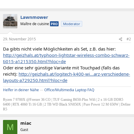
Lawnmower
Maître de cuisine
PRO
Moderator
29. November 2015
#2
Da gibts nicht viele Möglichkeiten als Set, z.B. das hier:
http://geizhals.at/typhoon-lightstar-wireless-combo-schwarz-
ti015-a1215350.html?hloc=de
Oder eine sehr günstige Variante mit Touchpad (falls das
reicht):
http://geizhals.at/logitech-k400-wi...arz-verschiedene-
layouts-a729250.html?hloc=de
Helfer in deiner Nähe
---
Office/Multimedia Laptop FAQ
Ryzen 7 9700X @Freezer 36 CO | TUF Gaming B650-Plus Wifi | 2 x 16 GB DDR5
6400 | RTX 4060 Ti 16 GB | 2 TB WD Black SN850X | Pure Power 12 M 650W | Define
R5
miac
M
Gast