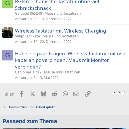
RGB mechanische Tastatur ohne viel
G
Schnickschnack
Gelöscht 865248
Mäuse und Tastaturen
Antworten
20
13. Dezember 2022
Wireless Tastatur mit Wireless Charging
Sunjy Kamikaze
Mäuse und Tastaturen
Antworten
10
22. Dezember 2022
Habe ein paar Fragen. Wireless Tastatur mit usb
G
kabel an pc verbinden. Maus mit Monitor
verbinden?
GetSomeHelp12
Mäuse und Tastaturen
Antworten
2
13. Mai 2022
Facebook
X (Twitter)
Bluesky
Reddit
WhatsApp
E-Mail
Link
Teilen:
Homeoffice und Arbeitsplatz
Passend zum Thema