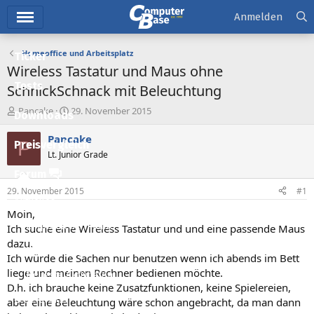
Hauptmenü
Anmelden
Homeoffice und Arbeitsplatz
Ticker
Wireless Tastatur und Maus ohne
Tests
SchnickSchnack mit Beleuchtung
E
E
Pancake
29. November 2015
Downloads
r
r
s
s
Pancake
P
Preisvergleich
t
t
Lt. Junior Grade
e
e
l
l
Forum
l
l
29. November 2015
#1
e
t
Aktuelles
r
a
Moin,
m
Empfohlene Inhalte
Ich suche eine Wireless Tastatur und und eine passende Maus
dazu.
Neue Beiträge
Ich würde die Sachen nur benutzen wenn ich abends im Bett
liege und meinen Rechner bedienen möchte.
Neueste Aktivitäten
D.h. ich brauche keine Zusatzfunktionen, keine Spielereien,
Leserartikel
aber eine Beleuchtung wäre schon angebracht, da man dann