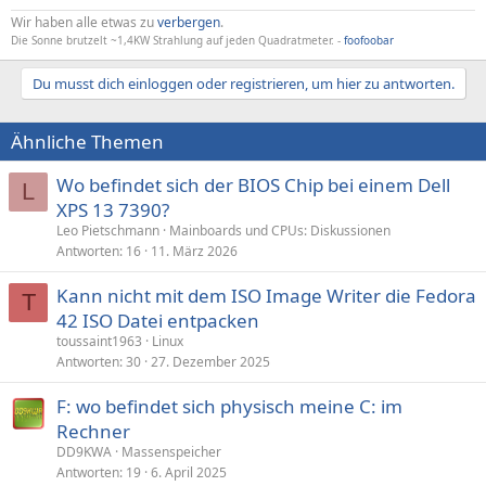
Wir haben alle etwas zu
verbergen
.
Die Sonne brutzelt ~1,4KW Strahlung auf jeden Quadratmeter. -
foofoobar
Du musst dich einloggen oder registrieren, um hier zu antworten.
Ähnliche Themen
Wo befindet sich der BIOS Chip bei einem Dell
L
XPS 13 7390?
Leo Pietschmann
Mainboards und CPUs: Diskussionen
Antworten
16
11. März 2026
Kann nicht mit dem ISO Image Writer die Fedora
T
42 ISO Datei entpacken
toussaint1963
Linux
Antworten
30
27. Dezember 2025
F: wo befindet sich physisch meine C: im
Rechner
DD9KWA
Massenspeicher
Antworten
19
6. April 2025