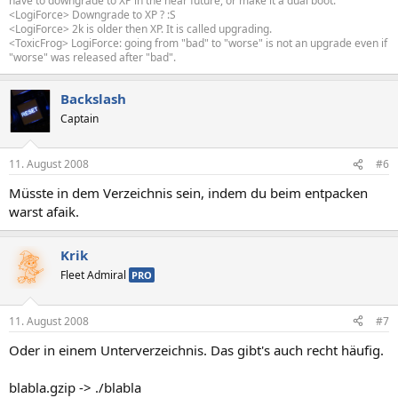
have to downgrade to XP in the near future, or make it a dual boot.
<LogiForce> Downgrade to XP ? :S
<LogiForce> 2k is older then XP. It is called upgrading.
<ToxicFrog> LogiForce: going from "bad" to "worse" is not an upgrade even if
"worse" was released after "bad".
Backslash
Captain
11. August 2008
#6
Müsste in dem Verzeichnis sein, indem du beim entpacken
warst afaik.
Krik
Fleet Admiral
PRO
11. August 2008
#7
Oder in einem Unterverzeichnis. Das gibt's auch recht häufig.
blabla.gzip -> ./blabla