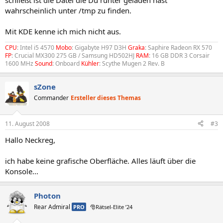
schließt ist die Datei die Du runter geladen hast
wahrscheinlich unter /tmp zu finden.
Mit KDE kenne ich mich nicht aus.
CPU
: Intel i5 4570
Mobo
: Gigabyte H97 D3H
Graka
: Saphire Radeon RX 570
FP
: Crucial MX300 275 GB / Samsung HD502HJ
RAM
: 16 GB DDR 3 Corsair
1600 MHz
Sound
: Onboard
Kühler
: Scythe Mugen 2 Rev. B
sZone
Commander
Ersteller dieses Themas
11. August 2008
#3
Hallo Neckreg,
ich habe keine grafische Oberfläche. Alles läuft über die
Konsole...
Photon
Rear Admiral
PRO
🎅Rätsel-Elite ’24