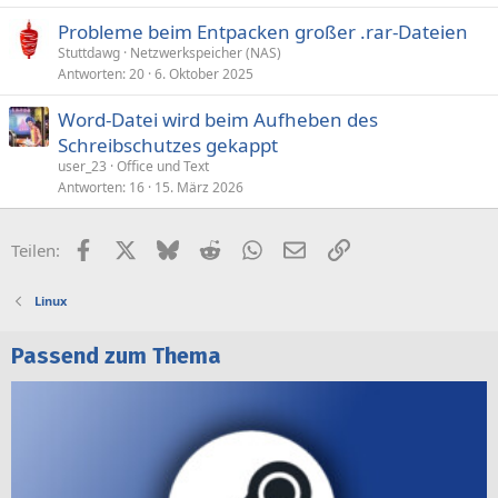
Probleme beim Entpacken großer .rar-Dateien
Stuttdawg
Netzwerkspeicher (NAS)
Antworten
20
6. Oktober 2025
Word-Datei wird beim Aufheben des
Schreibschutzes gekappt
user_23
Office und Text
Antworten
16
15. März 2026
Facebook
X (Twitter)
Bluesky
Reddit
WhatsApp
E-Mail
Link
Teilen:
Linux
Passend zum Thema