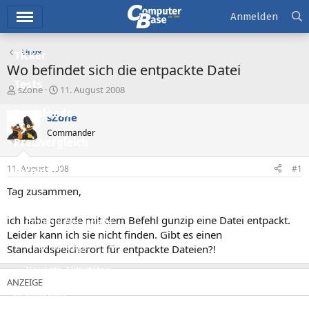
Hauptmenü
Anmelden
Linux
Ticker
Wo befindet sich die entpackte Datei
Tests
E
E
sZone
11. August 2008
r
r
Downloads
s
s
sZone
t
t
Commander
e
e
Preisvergleich
l
l
l
l
11. August 2008
#1
Forum
e
t
r
a
Tag zusammen,
Aktuelles
m
ich habe gerade mit dem Befehl gunzip eine Datei entpackt.
Empfohlene Inhalte
Leider kann ich sie nicht finden. Gibt es einen
Neue Beiträge
Standardspeicherort für entpackte Dateien?!
Neueste Aktivitäten
Leserartikel