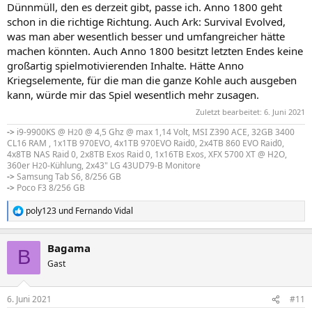
Dünnmüll, den es derzeit gibt, passe ich. Anno 1800 geht
schon in die richtige Richtung. Auch Ark: Survival Evolved,
was man aber wesentlich besser und umfangreicher hätte
machen könnten. Auch Anno 1800 besitzt letzten Endes keine
großartig spielmotivierenden Inhalte. Hätte Anno
Kriegselemente, für die man die ganze Kohle auch ausgeben
kann, würde mir das Spiel wesentlich mehr zusagen.
Zuletzt bearbeitet:
6. Juni 2021
->
i9-9900KS @ H
0 @ 4,5 Ghz @ max 1,14 Volt, MSI Z390 ACE, 32GB 3400
2
CL16 RAM , 1x1TB 970EVO, 4x1TB 970EVO Raid0, 2x4TB 860 EVO Raid0,
4x8TB NAS Raid 0, 2x8TB Exos Raid 0, 1x16TB Exos, XFX 5700 XT @ H2O,
360er H
0-Kühlung, 2x43" LG 43UD79-B Monitore
2
->
Samsung Tab S6, 8/256 GB
->
Poco F3 8/256 GB
poly123
und
Fernando Vidal
R
e
a
Bagama
k
B
t
Gast
i
o
n
6. Juni 2021
#11
e