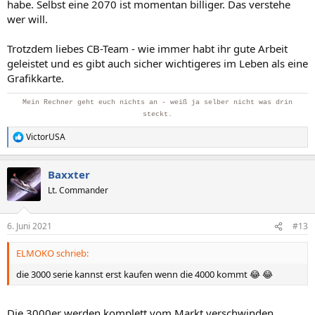
habe. Selbst eine 2070 ist momentan billiger. Das verstehe
wer will.
Trotzdem liebes CB-Team - wie immer habt ihr gute Arbeit
geleistet und es gibt auch sicher wichtigeres im Leben als eine
Grafikkarte.
Mein Rechner geht euch nichts an - weiß ja selber nicht was drin
steckt.
VictorUSA
R
e
a
Baxxter
k
t
Lt. Commander
i
o
n
6. Juni 2021
#13
e
n
ELMOKO schrieb:
:
die 3000 serie kannst erst kaufen wenn die 4000 kommt 😂 😂
Die 3000er werden komplett vom Markt verschwinden