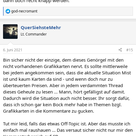
dann doch recht knapp werden.
god-necromant
R
e
a
QuerSiehsteMehr
k
t
Lt. Commander
i
o
n
6. Juni 2021
#15
e
n
Bin sicher nicht der einzige, dem dieses Genörgel mit den
:
nicht vorhandenen Grafikkarten nervt. Es sollte mittlerweile
bei jedem angekommen sein, dass die aktuelle Situation Mist
ist und kaum Karten da sind - und wenn doch nur zu
überteuerten Preisen. Aber in jedem verdammten Thread
dieses Geheule zu lesen ... Mann, hört gefälligst auf damit.
Dadurch wird die Situation auch nicht besser. Ihr sorgt dafür,
dass ich schon gar kein Bock mehr habe in Themen bzgl.
Grafikkarten in die Kommentare zu gucken.
Tut mir leid, falls das etwas Off-Topic ist. Aber das musste ich
einfach mal raushauen ... Das versaut sicher nicht nur mir den