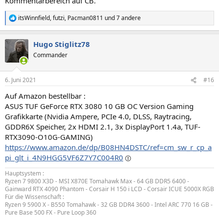
Kommentarbereich auf CB.
itsWinnfield
,
futzi
,
Pacman0811
und 7 andere
R
e
a
Hugo Stiglitz78
k
t
Commander
i
o
n
6. Juni 2021
#16
e
n
Auf Amazon bestellbar :
:
ASUS TUF GeForce RTX 3080 10 GB OC Version Gaming
Grafikkarte (Nvidia Ampere, PCIe 4.0, DLSS, Raytracing,
GDDR6X Speicher, 2x HDMI 2.1, 3x DisplayPort 1.4a, TUF-
RTX3090-O10G-GAMING)
https://www.amazon.de/dp/B08HN4DSTC/ref=cm_sw_r_cp_a
pi_glt_i_4N9HGG5VF6Z7Y7C004R0
Hauptsystem :
Ryzen 7 9800 X3D - MSI X870E Tomahawk Max - 64 GB DDR5 6400 -
Gainward RTX 4090 Phantom - Corsair H 150 i LCD - Corsair ICUE 5000X RGB
Für die Wissenschaft :
Ryzen 9 5900 X - B550 Tomahawk - 32 GB DDR4 3600 - Intel ARC 770 16 GB -
Pure Base 500 FX - Pure Loop 360