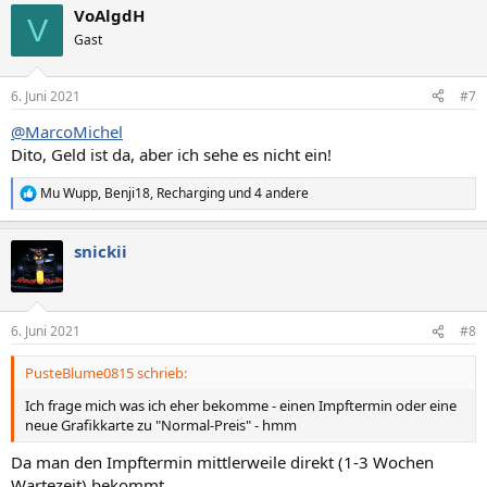
VoAlgdH
k
V
t
Gast
i
o
n
6. Juni 2021
#7
e
n
@MarcoMichel
:
Dito, Geld ist da, aber ich sehe es nicht ein!
Mu Wupp
,
Benji18
,
Recharging
und 4 andere
R
e
a
snickii
k
t
i
o
n
6. Juni 2021
#8
e
n
PusteBlume0815 schrieb:
:
Ich frage mich was ich eher bekomme - einen Impftermin oder eine
neue Grafikkarte zu "Normal-Preis" - hmm
Da man den Impftermin mittlerweile direkt (1-3 Wochen
Wartezeit) bekommt....