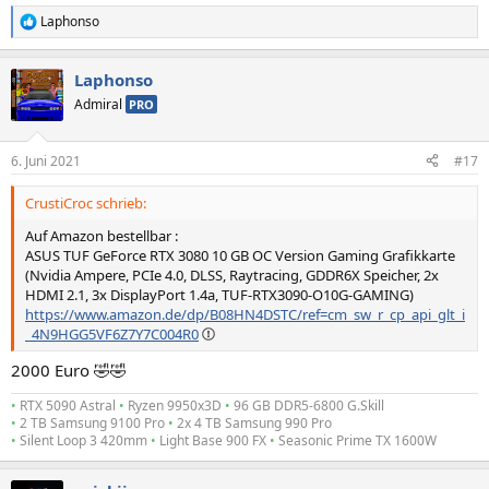
Laphonso
R
e
a
Laphonso
k
t
Admiral
PRO
i
o
n
6. Juni 2021
#17
e
n
CrustiCroc schrieb:
:
Auf Amazon bestellbar :
ASUS TUF GeForce RTX 3080 10 GB OC Version Gaming Grafikkarte
(Nvidia Ampere, PCIe 4.0, DLSS, Raytracing, GDDR6X Speicher, 2x
HDMI 2.1, 3x DisplayPort 1.4a, TUF-RTX3090-O10G-GAMING)
https://www.amazon.de/dp/B08HN4DSTC/ref=cm_sw_r_cp_api_glt_i
_4N9HGG5VF6Z7Y7C004R0
2000 Euro 🤣🤣
•
RTX 5090 Astral
•
Ryzen 9950x3D
•
96 GB DDR5-6800 G.Skill
•
2 TB Samsung 9100 Pro
•
2x 4 TB Samsung 990 Pro
•
Silent Loop 3 420mm
•
Light Base 900 FX
•
Seasonic Prime TX 1600W