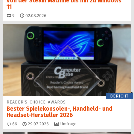
Von der Steam Machine bis hin zu Windows
11
Kommentare
9
02.08.2026
BERICHT
READER'S CHOICE AWARDS
Bester Spielekonsolen-, Handheld- und
Headset-Hersteller 2026
Kommentare
66
29.07.2026
Umfrage