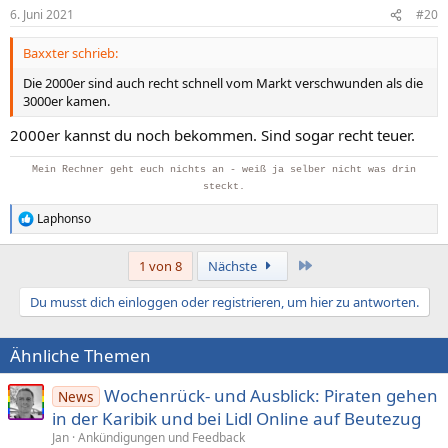
n
6. Juni 2021
#20
e
n
Baxxter schrieb:
:
Die 2000er sind auch recht schnell vom Markt verschwunden als die
3000er kamen.
2000er kannst du noch bekommen. Sind sogar recht teuer.
Mein Rechner geht euch nichts an - weiß ja selber nicht was drin
steckt.
Laphonso
R
e
a
Letzte
1 von 8
Nächste
k
t
Du musst dich einloggen oder registrieren, um hier zu antworten.
i
o
n
Ähnliche Themen
e
n
:
Wochenrück- und Ausblick: Piraten gehen
News
in der Karibik und bei Lidl Online auf Beutezug
Jan
Ankündigungen und Feedback