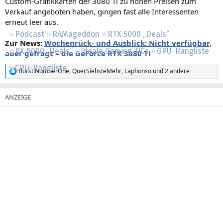
Custom-Grafikkarten der 3080 Ti zu hohen Preisen zum
Regeln
Verkauf angeboten haben, gingen fast alle Interessenten
erneut leer aus.
Podcast
RAMageddon
RTX 5000 „Deals“
Zur News:
Wochenrück- und Ausblick: Nicht verfügbar,
RX 9000 „Deals“
Ideale Gaming-PCs
GPU-Rangliste
aber gefragt – die GeForce RTX 3080 Ti
CPU-Rangliste
BorstiNumberOne
,
QuerSiehsteMehr
,
Laphonso
und 2 andere
R
e
a
k
t
i
o
n
e
n
: