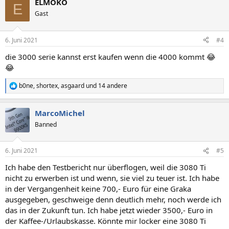
ELMOKO
k
E
t
Gast
i
o
n
6. Juni 2021
#4
e
n
die 3000 serie kannst erst kaufen wenn die 4000 kommt 😂
:
😂
b0ne
,
shortex
,
asgaard
und 14 andere
R
e
a
MarcoMichel
k
t
Banned
i
o
n
6. Juni 2021
#5
e
n
Ich habe den Testbericht nur überflogen, weil die 3080 Ti
:
nicht zu erwerben ist und wenn, sie viel zu teuer ist. Ich habe
in der Vergangenheit keine 700,- Euro für eine Graka
ausgegeben, geschweige denn deutlich mehr, noch werde ich
das in der Zukunft tun. Ich habe jetzt wieder 3500,- Euro in
der Kaffee-/Urlaubskasse. Könnte mir locker eine 3080 Ti