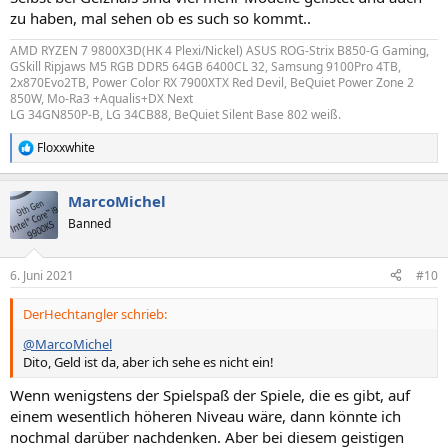
zu haben, mal sehen ob es such so kommt..
AMD RYZEN 7 9800X3D(HK 4 Plexi/Nickel) ASUS ROG-Strix B850-G Gaming,
GSkill Ripjaws M5 RGB DDR5 64GB 6400CL 32, Samsung 9100Pro 4TB,
2x870Evo2TB, Power Color RX 7900XTX Red Devil, BeQuiet Power Zone 2
850W, Mo-Ra3 +Aqualis+DX Next
LG 34GN850P-B, LG 34CB88, BeQuiet Silent Base 802 weiß.
Floxxwhite
R
e
a
MarcoMichel
k
t
Banned
i
o
n
6. Juni 2021
#10
e
n
DerHechtangler schrieb:
:
@MarcoMichel
Dito, Geld ist da, aber ich sehe es nicht ein!
Wenn wenigstens der Spielspaß der Spiele, die es gibt, auf
einem wesentlich höheren Niveau wäre, dann könnte ich
nochmal darüber nachdenken. Aber bei diesem geistigen