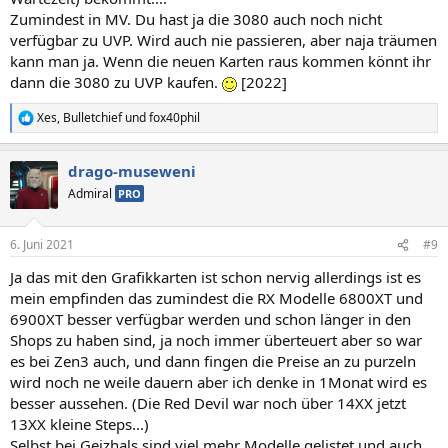
Zumindest in MV. Du hast ja die 3080 auch noch nicht
verfügbar zu UVP. Wird auch nie passieren, aber naja träumen
kann man ja. Wenn die neuen Karten raus kommen könnt ihr
dann die 3080 zu UVP kaufen.
[2022]
Xes
,
Bulletchief
und
fox40phil
R
e
a
drago-museweni
k
t
Admiral
PRO
i
o
n
6. Juni 2021
#9
e
n
Ja das mit den Grafikkarten ist schon nervig allerdings ist es
:
mein empfinden das zumindest die RX Modelle 6800XT und
6900XT besser verfügbar werden und schon länger in den
Shops zu haben sind, ja noch immer überteuert aber so war
es bei Zen3 auch, und dann fingen die Preise an zu purzeln
wird noch ne weile dauern aber ich denke in 1Monat wird es
besser aussehen. (Die Red Devil war noch über 14XX jetzt
13XX kleine Steps...)
Selbst bei Geizhals sind viel mehr Modelle gelistet und auch