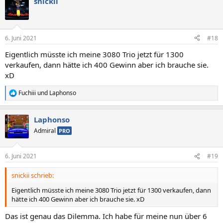
snickii
6. Juni 2021
#18
Eigentlich müsste ich meine 3080 Trio jetzt für 1300
verkaufen, dann hätte ich 400 Gewinn aber ich brauche sie.
xD
Fuchiii
und
Laphonso
R
e
a
Laphonso
k
t
Admiral
PRO
i
o
n
6. Juni 2021
#19
e
n
snickii schrieb:
:
Eigentlich müsste ich meine 3080 Trio jetzt für 1300 verkaufen, dann
hätte ich 400 Gewinn aber ich brauche sie. xD
Das ist genau das Dilemma. Ich habe für meine nun über 6