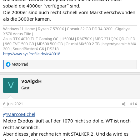
sobald die 4000er "verfügbar" sind.
Die 2000er sind auch recht schnell vom Markt verschwunden
als die 3000er kamen.
Windows 11 Home | Ryzen 7 5700X | Corsair 32 GB DDR4-3200 | Gigabyte
X570 Aorus Elite |
MPG 271QRX QD-OLED
Asus RTX 4070 TUF Gaming OC | H500M | RM750X |
| 960 EVO 500 GB | MP600 500 GB | Crucial MX500 2 TB | beyerdynamic MMX
300 | SoundBlasterX G6 | DS218+
http://www.sysProfile.de/id40018
Motorrad
R
e
a
VoAlgdH
k
V
t
Gast
i
o
n
6. Juni 2021
#14
e
n
@MarcoMichel
:
Metro Exodus läuft auf der 1070 nicht so dolle. WT ist noch
recht ansehnlich.
Aber dieses Jahr rechne ich mit STALKER 2. Und da wird es