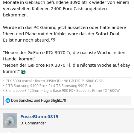
Monate in Gebrauch befundene 3090 Strix wieder von einem
verzweifelten Kollegen 2400 Euro Cash angeboten
bekommen.
Würde ich das PC Gaming jetzt aussetzen oder hätte andere
Ideen und Pläne mit der Kohle, wäre das der Sofort-Deal.
Es ist nur noch absurd. 👎
"Neben der GeForce RTX 3070 Ti, die nächste Woche
in den
Handel
kommt"
"Neben der GeForce RTX 3070 Ti, die nächste Woche auf ebay
kommt"
•
RTX 5090 Astral
•
Ryzen 9950x3D
•
96 GB DDR5-6800 G.Skill
•
2 TB Samsung 9100 Pro
•
2x 4 TB Samsung 990 Pro
•
Silent Loop 3 420mm
•
Light Base 900 FX
•
Seasonic Prime TX 1600W
Don Sanchez
und
Hugo Stiglitz78
R
e
a
PusteBlume0815
k
t
Lt. Commander
i
o