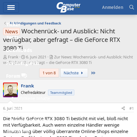
Hauptmenü
Anmelden
Ankündigungen und Feedback
Ticker
Wochenrück- und Ausblick: Nicht
News
Tests
verfügbar, aber gefragt – die GeForce RTX
3080 Ti
Downloads
E
E
Frank
6. Juni 2021
Zur News: Wochenrück- und Ausblick: Nicht
r
r
verfügbar, aber gefragt – die GeForce RTX 3080 Ti
Preisvergleich
s
s
Letzte
1 von 8
Nächste
t
t
Forum
e
e
l
l
Frank
Aktuelles
l
l
Chefredakteur
Teammitglied
e
t
Empfohlene Inhalte
r
a
m
6. Juni 2021
#1
Neue Beiträge
Die Nvidia GeForce RTX 3080 Ti besticht mit viel, bloß nicht
Neueste Aktivitäten
mit Verfügbarkeit. Auch wenn einzelne Händler wenige
Minuten lang über völlig überrannte Online-Shops einzelne
Leserartikel