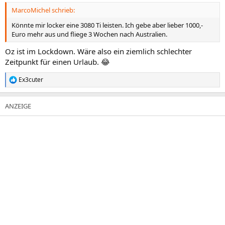
n
MarcoMichel schrieb:
:
Könnte mir locker eine 3080 Ti leisten. Ich gebe aber lieber 1000,-
Euro mehr aus und fliege 3 Wochen nach Australien.
Oz ist im Lockdown. Wäre also ein ziemlich schlechter
Zeitpunkt für einen Urlaub. 😂
Ex3cuter
R
e
a
k
t
i
o
n
e
n
: