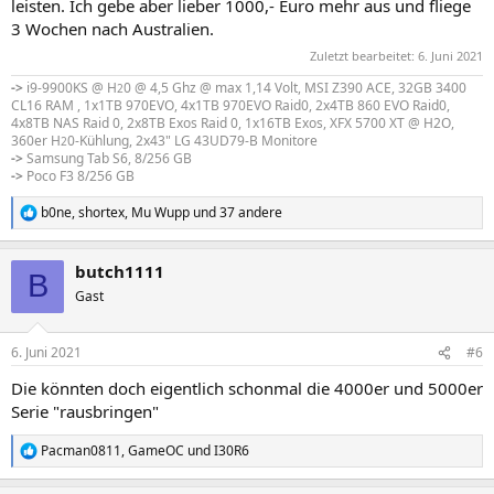
leisten. Ich gebe aber lieber 1000,- Euro mehr aus und fliege
3 Wochen nach Australien.
Zuletzt bearbeitet:
6. Juni 2021
->
i9-9900KS @ H
0 @ 4,5 Ghz @ max 1,14 Volt, MSI Z390 ACE, 32GB 3400
2
CL16 RAM , 1x1TB 970EVO, 4x1TB 970EVO Raid0, 2x4TB 860 EVO Raid0,
4x8TB NAS Raid 0, 2x8TB Exos Raid 0, 1x16TB Exos, XFX 5700 XT @ H2O,
360er H
0-Kühlung, 2x43" LG 43UD79-B Monitore
2
->
Samsung Tab S6, 8/256 GB
->
Poco F3 8/256 GB
b0ne
,
shortex
,
Mu Wupp
und 37 andere
R
e
a
butch1111
k
B
t
Gast
i
o
n
6. Juni 2021
#6
e
n
Die könnten doch eigentlich schonmal die 4000er und 5000er
:
Serie "rausbringen"
Pacman0811
,
GameOC
und
I30R6
R
e
a