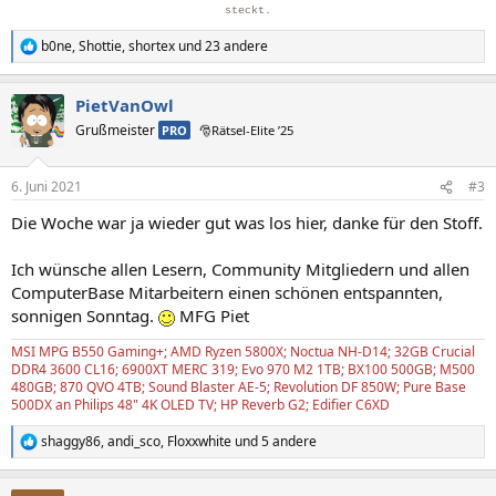
steckt.
b0ne
,
Shottie
,
shortex
und 23 andere
R
e
a
PietVanOwl
k
t
Grußmeister
PRO
🎅Rätsel-Elite ’25
i
o
n
6. Juni 2021
#3
e
n
Die Woche war ja wieder gut was los hier, danke für den Stoff.
:
Ich wünsche allen Lesern, Community Mitgliedern und allen
ComputerBase Mitarbeitern einen schönen entspannten,
sonnigen Sonntag.
MFG Piet
MSI MPG B550 Gaming+; AMD Ryzen 5800X; Noctua NH-D14; 32GB Crucial
DDR4 3600 CL16; 6900XT MERC 319; Evo 970 M2 1TB; BX100 500GB; M500
480GB; 870 QVO 4TB; Sound Blaster AE-5; Revolution DF 850W; Pure Base
500DX an Philips 48" 4K OLED TV; HP Reverb G2; Edifier C6XD
shaggy86
,
andi_sco
,
Floxxwhite
und 5 andere
R
e
a