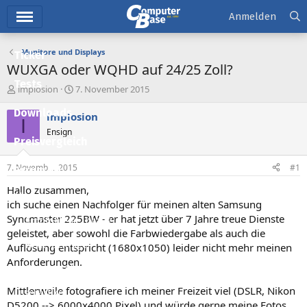
Hauptmenü
Anmelden
Monitore und Displays
Ticker
WUXGA oder WQHD auf 24/25 Zoll?
Tests
E
E
implosion
7. November 2015
r
r
Downloads
s
s
implosion
I
t
t
Ensign
e
e
Preisvergleich
l
l
l
l
7. November 2015
#1
Forum
e
t
r
a
Hallo zusammen,
Aktuelles
m
ich suche einen Nachfolger für meinen alten Samsung
Syncmaster 225BW - er hat jetzt über 7 Jahre treue Dienste
Empfohlene Inhalte
geleistet, aber sowohl die Farbwiedergabe als auch die
Neue Beiträge
Auflösung entspricht (1680x1050) leider nicht mehr meinen
Anforderungen.
Neueste Aktivitäten
Mittlerweile fotografiere ich meiner Freizeit viel (DSLR, Nikon
Leserartikel
D5200 --> 6000x4000 Pixel) und würde gerne meine Fotos