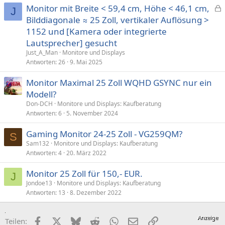
Monitor mit Breite < 59,4 cm, Höhe < 46,1 cm,
J
e
Bilddiagonale ≈ 25 Zoll, vertikaler Auflösung >
s
1152 und [Kamera oder integrierte
p
Lautsprecher] gesucht
e
Just_A_Man
Monitore und Displays
r
Antworten
26
9. Mai 2025
r
t
Monitor Maximal 25 Zoll WQHD GSYNC nur ein
Modell?
Don-DCH
Monitore und Displays: Kaufberatung
Antworten
6
5. November 2024
Gaming Monitor 24-25 Zoll - VG259QM?
S
Sam132
Monitore und Displays: Kaufberatung
Antworten
4
20. März 2022
Monitor 25 Zoll für 150,- EUR.
J
Jondoe13
Monitore und Displays: Kaufberatung
Antworten
13
8. Dezember 2022
Facebook
X (Twitter)
Bluesky
Reddit
WhatsApp
E-Mail
Link
Teilen: