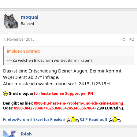
moquai
Banned
7. November 2015
#2
implosion schrieb:
--> Zu welchen Bildschirm würdet ihr mir raten?
Das ist eine Entscheidung Deiner Augen. Bei mir kommt
WQHD erst ab 27" infrage.
Aber müsste ich wählen, dann so: U2415, U2515H.
Gruß moquai
Ich leiste keinen Support per PN.
Den gibt es hier:
0900-Du-hast-ein-Problem-und-ich-keine-Lösung.
Oder:
0900-384278346776253686342453463567864
(2,99 EUR/Min.).
Firefox-Forum
#
Excel für Freaks
#
R.I.P Haudrauff
R4sh