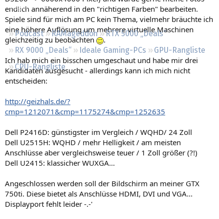
Regeln
endlich annäherend in den "richtigen Farben" bearbeiten.
Spiele sind für mich am PC kein Thema, vielmehr bräuchte ich
eine höhere Auflösung um mehrere virtuelle Maschinen
Podcast
RAMageddon
RTX 5000 „Deals“
gleichzeitig zu beobachten
.
RX 9000 „Deals“
Ideale Gaming-PCs
GPU-Rangliste
Ich hab mich ein bisschen umgeschaut und habe mir drei
CPU-Rangliste
Kandidaten ausgesucht - allerdings kann ich mich nicht
entscheiden:
http://geizhals.de/?
cmp=1212071&cmp=1175274&cmp=1252635
Dell P2416D: günstigster im Vergleich / WQHD/ 24 Zoll
Dell U2515H: WQHD / mehr Helligkeit / am meisten
Anschlüsse aber vergleichsweise teuer / 1 Zoll größer (?!)
Dell U2415: klassicher WUXGA...
Angeschlossen werden soll der Bildschirm an meiner GTX
750ti. Diese bietet als Anschlüsse HDMI, DVI und VGA...
Displayport fehlt leider -.-'