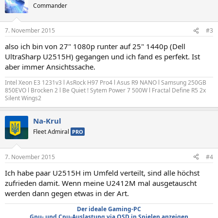
Commander
7. November 2015
#3
also ich bin von 27" 1080p runter auf 25" 1440p (Dell
UltraSharp U2515H) gegangen und ich fand es perfekt. Ist
aber immer Ansichtssache.
Intel Xeon E3 1231v3 l AsRock H97 Pro4 l Asus R9 NANO l Samsung 250GB
850EVO l Brocken 2 l Be Quiet ! Sytem Power 7 500W l Fractal Define R5 2x
Silent Wings2
Na-Krul
Fleet Admiral
PRO
7. November 2015
#4
Ich habe paar U2515H im Umfeld verteilt, sind alle höchst
zufrieden damit. Wenn meine U2412M mal ausgetauscht
werden dann gegen etwas in der Art.
Der ideale Gaming-PC
Gpu- und Cpu-Auslastung via OSD in Spielen anzeigen