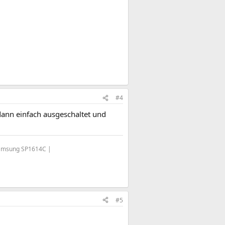
#4
 dann einfach ausgeschaltet und
Samsung SP1614C |
#5