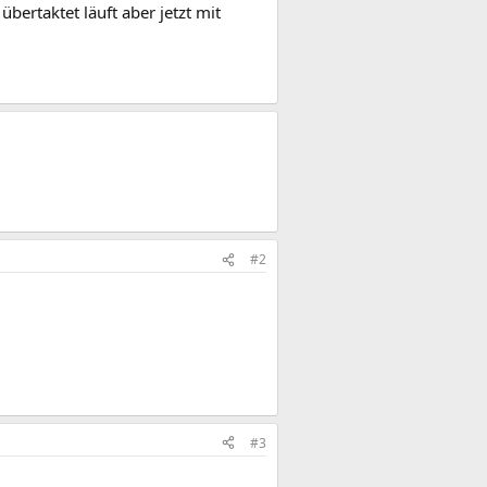
ertaktet läuft aber jetzt mit
#2
#3