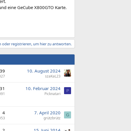
rt.
und eine GeCube X800GTO Karte.
 oder registrieren, um hier zu antworten.
39
10. August 2024
027
szaKaL23
31
10. Februar 2024
P
091
Picknatari
4
7. April 2020
G
053
grützbrütz
2
15. Juni 2014