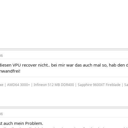
06
diesen VPU recover nicht.. bei mir war das auch mal so, hab den
inwandfrei!
xe | AMD64 3000+ | Infineon 512 MB DDR400 | Sapphire 9600XT Fireblade | 
06
st auch mein Problem.