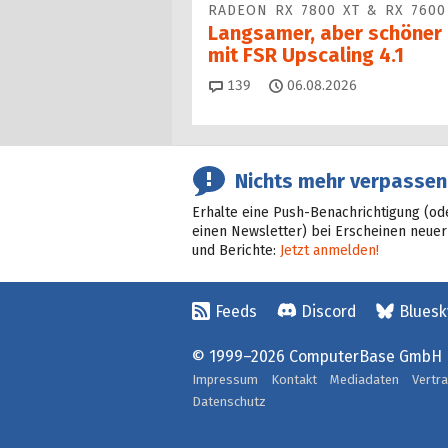
RADEON RX 7800 XT & RX 7600
Langsamer, aber schöner
mit FSR Upscaling 4.1
Kommentare
139
06.08.2026
Nichts mehr verpassen
Erhalte eine Push-Benachrichtigung (od
einen Newsletter) bei Erscheinen neuer
und Berichte:
Jetzt anmelden!
Feeds
Discord
Bluesk
© 1999–2026 ComputerBase GmbH
Impressum
Kontakt
Mediadaten
Vertr
Datenschutz