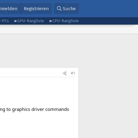
nmelden
Registrieren
Suche
g-PCs
GPU-Rangliste
CPU-Rangliste
#1
ding to graphics driver commands