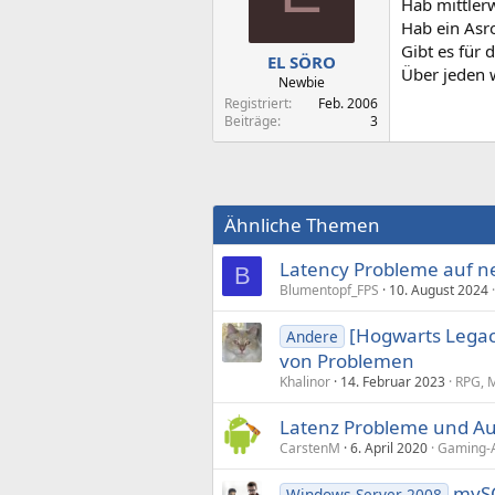
Hab mittlerw
Hab ein Asr
Gibt es für 
EL SÖRO
Über jeden 
Newbie
Registriert
Feb. 2006
Beiträge
3
Ähnliche Themen
Latency Probleme auf n
B
Blumentopf_FPS
10. August 2024
[Hogwarts Legac
Andere
von Problemen
Khalinor
14. Februar 2023
RPG, 
Latenz Probleme und Aud
CarstenM
6. April 2020
Gaming-A
mySQ
Windows Server 2008