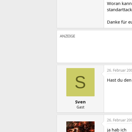
Woran kann d
standarttack
Danke für eu
26. Februar 20
S
Hast du den 
Sven
Gast
26. Februar 20
ja hab ich