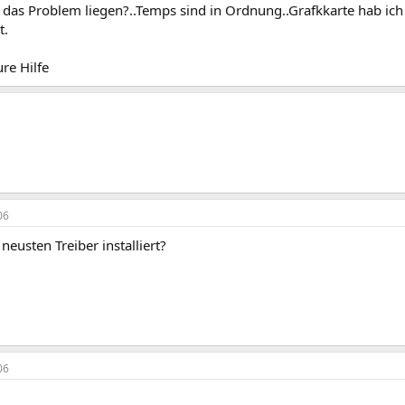
as Problem liegen?..Temps sind in Ordnung..Grafkkarte hab ich üb
t.
re Hilfe
06
neusten Treiber installiert?
06