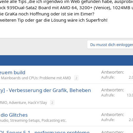
eile alle Tips ,die ich irgendwo im Web gefunden habe, ausprobie
ock 939Dual-Sata2 Board mit AMD 64, 3200+ (Venice), 1024MB 
die GraKa noch Hoffnung oder ist sie im Eimer?
weiteren Tip oder gar die Lösung wäre ich Superfroh!
Du musst dich einloggen
euem build
Antworten
Aufrufe
2.
Mainboards und CPUs: Probleme mit AMD
2
y] - Verbesserung der Grafik, Beheben
Antworten
Aufrufe
13.
MMO, Adventure, Hack'n'Slay
2
io Glitches
Antworten
Aufrufe
2.
udio, Streaming-Setups, Podcasting etc.
L Server 5.1 - performance probleme
Antworten