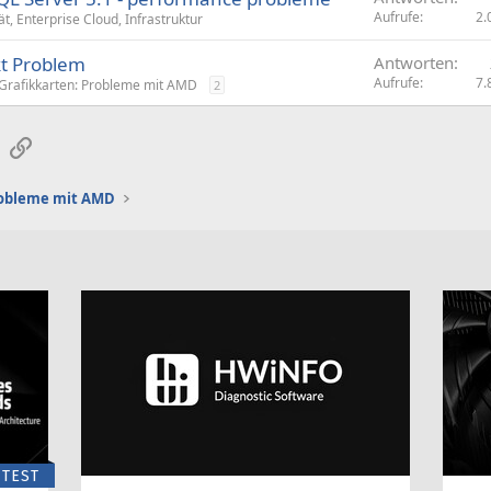
Aufrufe
2.
ät, Enterprise Cloud, Infrastruktur
kt Problem
Antworten
Aufrufe
7.
Grafikkarten: Probleme mit AMD
2
sApp
E-Mail
Link
robleme mit AMD
TEST