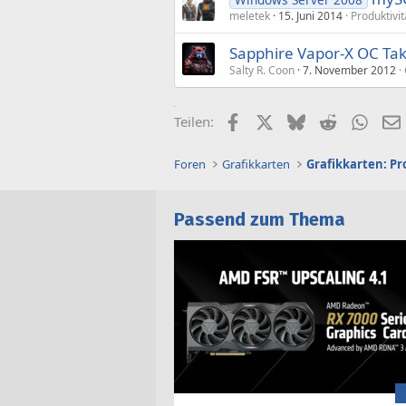
meletek
15. Juni 2014
Produktivit
Sapphire Vapor-X OC Ta
Salty R. Coon
7. November 2012
Facebook
X (Twitter)
Bluesky
Reddit
What
Teilen:
Foren
Grafikkarten
Grafikkarten: P
Passend zum Thema