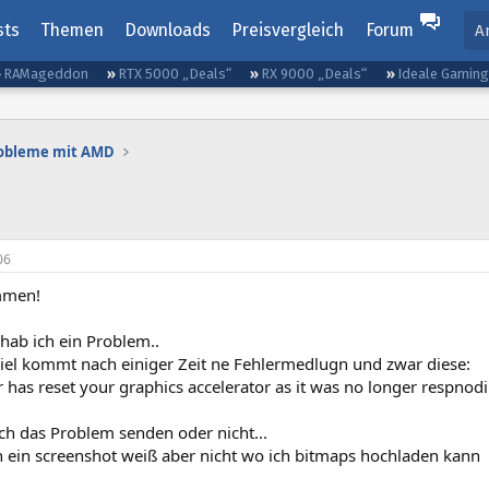
sts
Themen
Downloads
Preisvergleich
Forum
A
RAMageddon
RTX 5000 „Deals“
RX 9000 „Deals“
Ideale Gamin
robleme mit AMD
06
mmen!
 hab ich ein Problem..
iel kommt nach einiger Zeit ne Fehlermedlugn und zwar diese:
 has reset your graphics accelerator as it was no longer respno
ch das Problem senden oder nicht...
h ein screenshot weiß aber nicht wo ich bitmaps hochladen kann