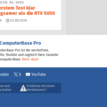
EON RX 9050
erstem Test klar
ngsamer als die RTX 5050
Kommentare
6
03.08.2026
ComputerBase Pro
terBase Pro ist die werbefreie,
lle, flexible und zugleich faire Variante
ComputerBase.
Mehr dazu!
todon
X
YouTube
gen und
Probleme mit einem
schalter
Werbebanner?