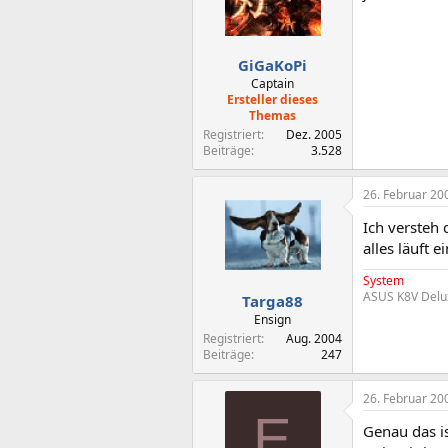
GiGaKoPi
Captain
Ersteller dieses
Themas
Registriert
Dez. 2005
Beiträge
3.528
26. Februar 20
Ich versteh 
alles läuft e
System
ASUS K8V Delu
Targa88
Ensign
Registriert
Aug. 2004
Beiträge
247
26. Februar 20
E
Genau das i