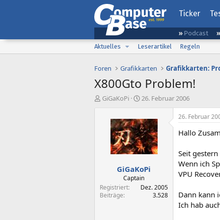
Ticker
Te
Podcast
Aktuelles
Leserartikel
Regeln
Foren
Grafikkarten
Grafikkarten: P
X800Gto Problem!
E
E
GiGaKoPi
26. Februar 2006
r
r
s
s
26. Februar 20
t
t
Hallo Zusa
e
e
l
l
l
l
Seit gestern
e
t
Wenn ich Sp
GiGaKoPi
r
a
VPU Recover
m
Captain
Registriert
Dez. 2005
Dann kann i
Beiträge
3.528
Ich hab auc