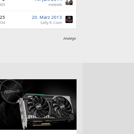
005
meletek
25
20. März 2013
834
Salty R. Coon