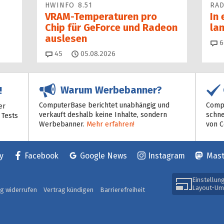
HWINFO 8.51
RAD
VRAM-Temperaturen pro
In 
Chip für GeForce und Radeon
la
auslesen
6
Kommentare
45
05.08.2026
Warum Werbebanner?
!
ComputerBase berichtet unabhängig und
Compu
er
verkauft deshalb keine Inhalte, sondern
schne
 Tests
Werbebanner.
Mehr erfahren!
von 
y
Facebook
Google News
Instagram
Mas
Einstellun
Layout-Um
ag widerrufen
Vertrag kündigen
Barrierefreiheit