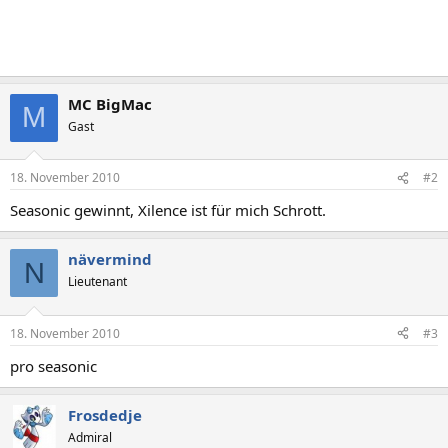
MC BigMac
M
Gast
18. November 2010
#2
Seasonic gewinnt, Xilence ist für mich Schrott.
nävermind
N
Lieutenant
18. November 2010
#3
pro seasonic
Frosdedje
Admiral