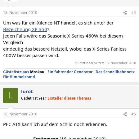
18. November 2010
#4
Um was für ein Xilence-NT handelt es sich unter der
Bezeichnung XP 350
?
Jeden Falls wäre das Seasonic X-Series 460W bei diesem
Vergleich
eindeutig das bessere Netzteil, wobei das X-Series Fanless
400W besser passen wird.
Zuletzt bearbeitet:
18. November 2010
Gästeliste aus
Moskau
-
Ein fahrender Generator
-
Das Schnellbahnnetz
für Himmelsrand
.
lurot
L
Cadet 1st Year
Ersteller dieses Themas
18. November 2010
#5
PFC ATX kann ich auf dem Schild noch erkennen.
Ergänzung
(
18. November 2010
)