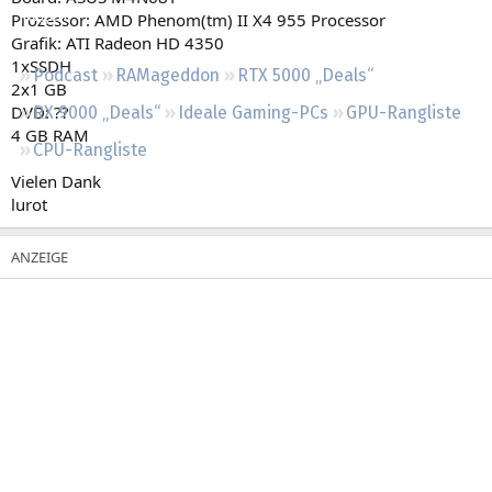
Regeln
Prozessor: AMD Phenom(tm) II X4 955 Processor
Grafik: ATI Radeon HD 4350
1xSSDH
Podcast
RAMageddon
RTX 5000 „Deals“
2x1 GB
DVD: ??
RX 9000 „Deals“
Ideale Gaming-PCs
GPU-Rangliste
4 GB RAM
CPU-Rangliste
Vielen Dank
lurot