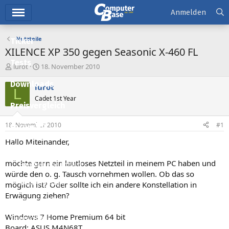
Hauptmenü
Anmelden
Netzteile
Ticker
XILENCE XP 350 gegen Seasonic X-460 FL
Tests
E
E
lurot
18. November 2010
r
r
Downloads
s
s
lurot
L
t
t
Cadet 1st Year
e
e
Preisvergleich
l
l
l
l
18. November 2010
#1
Forum
e
t
r
a
Hallo Miteinander,
Aktuelles
m
möchte gern ein lautloses Netzteil in meinem PC haben und
Empfohlene Inhalte
würde den o. g. Tausch vornehmen wollen. Ob das so
Neue Beiträge
möglich ist? Oder sollte ich ein andere Konstellation in
Erwägung ziehen?
Neueste Aktivitäten
Windows 7 Home Premium 64 bit
Leserartikel
Board: ASUS M4N68T