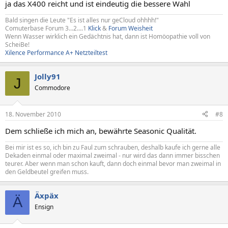
ja das X400 reicht und ist eindeutig die bessere Wahl
Bald singen die Leute "Es ist alles nur geCloud ohhhh!"
Comuterbase Forum 3...2....1
Klick
&
Forum Weisheit
Wenn Wasser wirklich ein Gedächtnis hat, dann ist Homöopathie voll von
ScheiBe!
Xilence Performance A+ Netzteiltest
Jolly91
J
Commodore
18. November 2010
#8
Dem schließe ich mich an, bewährte Seasonic Qualität.
Bei mir ist es so, ich bin zu Faul zum schrauben, deshalb kaufe ich gerne alle
Dekaden einmal oder maximal zweimal - nur wird das dann immer bisschen
teurer. Aber wenn man schon kauft, dann doch einmal bevor man zweimal in
den Geldbeutel greifen muss.
Äxpäx
Ä
Ensign