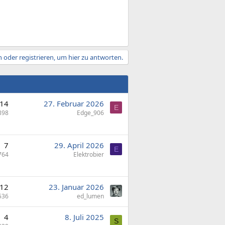
 oder registrieren, um hier zu antworten.
14
27. Februar 2026
E
898
Edge_906
7
29. April 2026
E
764
Elektrobier
12
23. Januar 2026
536
ed_lumen
4
8. Juli 2025
S