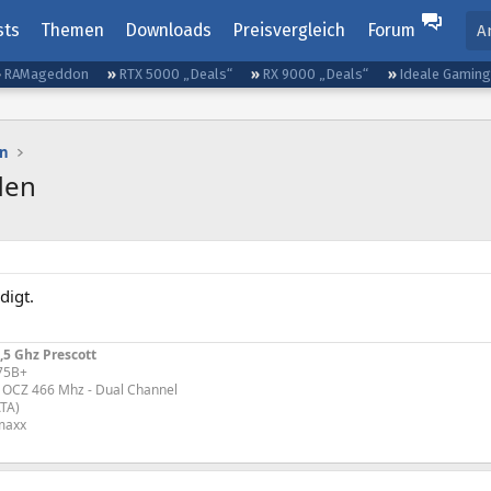
sts
Themen
Downloads
Preisvergleich
Forum
A
RAMageddon
RTX 5000 „Deals“
RX 9000 „Deals“
Ideale Gamin
n
den
digt.
,5 Ghz Prescott
875B+
OCZ 466 Mhz - Dual Channel
TA)
maxx