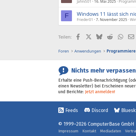
JahniS01
16. Mai 2025
Programm
Windows 11 lässt sich n
F
Frieder01
7. November 2025
Wi
Facebook
X (Twitter)
Bluesky
Reddit
What
Teilen:
Foren
Anwendungen
Programmiere
Nichts mehr verpassen
Erhalte eine Push-Benachrichtigung (od
einen Newsletter) bei Erscheinen neuer
und Berichte:
Jetzt anmelden!
Feeds
Discord
Bluesk
© 1999–2026 ComputerBase GmbH
Impressum
Kontakt
Mediadaten
Vertr