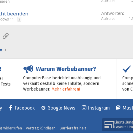
Aufrufe
1.
ieren
icht beenden
Antworten
Aufrufe
1.
ndows 11
2
sApp
E-Mail
Link
n
Warum Werbebanner?
!
ComputerBase berichtet unabhängig und
Compu
er
verkauft deshalb keine Inhalte, sondern
schne
 Tests
Werbebanner.
Mehr erfahren!
von 
y
Facebook
Google News
Instagram
Mas
Einstellun
Layout-Um
ag widerrufen
Vertrag kündigen
Barrierefreiheit