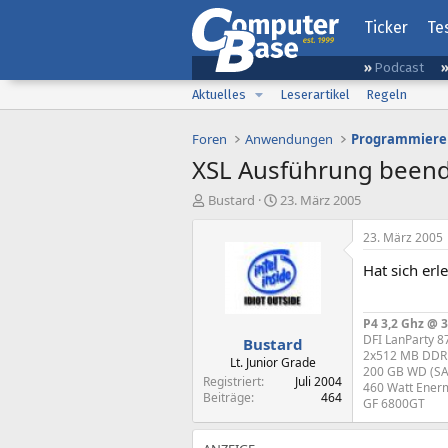
Ticker
Te
Podcast
Aktuelles
Leserartikel
Regeln
Foren
Anwendungen
Programmiere
XSL Ausführung been
E
E
Bustard
23. März 2005
r
r
s
s
23. März 2005
t
t
Hat sich erle
e
e
l
l
l
l
P4 3,2 Ghz @ 3
e
t
DFI LanParty 
Bustard
r
a
2x512 MB DDR 
m
Lt. Junior Grade
200 GB WD (SA
Registriert
Juli 2004
460 Watt Ener
Beiträge
464
GF 6800GT