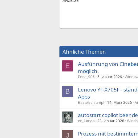
Ähnliche Themen
Ausführung von Cineben
E
möglich.
Edge_906
5. Januar 2026
Window
Lenovo YT-X705F - ständ
B
Apps
Bastelschlumpf
14. März 2026
A
autostart copilot beende
ed_lumen
23. Januar 2026
Windo
Prozess mit bestimmte
J