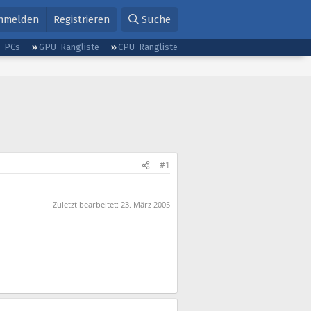
nmelden
Registrieren
Suche
g-PCs
GPU-Rangliste
CPU-Rangliste
#1
Zuletzt bearbeitet:
23. März 2005