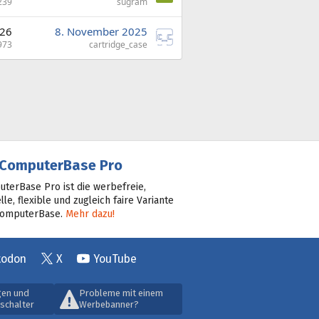
239
sugram
26
8. November 2025
973
cartridge_case
ComputerBase Pro
terBase Pro ist die werbefreie,
lle, flexible und zugleich faire Variante
ComputerBase.
Mehr dazu!
todon
X
YouTube
gen und
Probleme mit einem
schalter
Werbebanner?