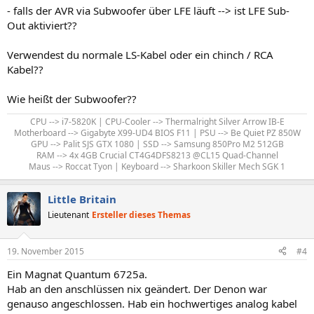
- falls der AVR via Subwoofer über LFE läuft --> ist LFE Sub-
Out aktiviert??
Verwendest du normale LS-Kabel oder ein chinch / RCA
Kabel??
Wie heißt der Subwoofer??
CPU --> i7-5820K | CPU-Cooler --> Thermalright Silver Arrow IB-E
Motherboard --> Gigabyte X99-UD4 BIOS F11 | PSU --> Be Quiet PZ 850W
GPU --> Palit SJS GTX 1080 | SSD --> Samsung 850Pro M2 512GB
RAM --> 4x 4GB Crucial CT4G4DFS8213 @CL15 Quad-Channel
Maus --> Roccat Tyon | Keyboard --> Sharkoon Skiller Mech SGK 1​
Little Britain
Lieutenant
Ersteller dieses Themas
19. November 2015
#4
Ein Magnat Quantum 6725a.
Hab an den anschlüssen nix geändert. Der Denon war
genauso angeschlossen. Hab ein hochwertiges analog kabel