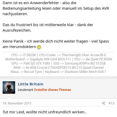
Dann ist es ein Anwenderfehler - also die
Bedienungsanleitung lesen oder manuell im Setup des AVR
nachjustieren.
Das du frustriert bis ist mittlerweile klar - dank der
Ausrufezeichen.
Keine Panik - ich werde dich nicht weiter fragen - viel Spass
am Herumdoktern
CPU --> i7-5820K | CPU-Cooler --> Thermalright Silver Arrow IB-E
Motherboard --> Gigabyte X99-UD4 BIOS F11 | PSU --> Be Quiet PZ 850W
GPU --> Palit SJS GTX 1080 | SSD --> Samsung 850Pro M2 512GB
RAM --> 4x 4GB Crucial CT4G4DFS8213 @CL15 Quad-Channel
Maus --> Roccat Tyon | Keyboard --> Sharkoon Skiller Mech SGK 1​
Little Britain
Lieutenant
Ersteller dieses Themas
19. November 2015
#13
Tut mir Leid, wollte nicht unfreundlich wirken..