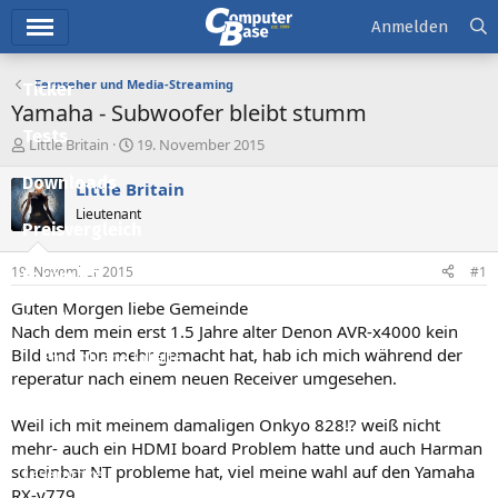
Hauptmenü
Anmelden
Fernseher und Media-Streaming
Ticker
Yamaha - Subwoofer bleibt stumm
Tests
E
E
Little Britain
19. November 2015
r
r
Downloads
s
s
Little Britain
t
t
Lieutenant
e
e
Preisvergleich
l
l
l
l
19. November 2015
#1
Forum
e
t
r
a
Guten Morgen liebe Gemeinde
Aktuelles
m
Nach dem mein erst 1.5 Jahre alter Denon AVR-x4000 kein
Bild und Ton mehr gemacht hat, hab ich mich während der
Empfohlene Inhalte
reperatur nach einem neuen Receiver umgesehen.
Neue Beiträge
Weil ich mit meinem damaligen Onkyo 828!? weiß nicht
Neueste Aktivitäten
mehr- auch ein HDMI board Problem hatte und auch Harman
scheinbar NT probleme hat, viel meine wahl auf den Yamaha
Leserartikel
RX-v779.