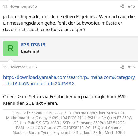
19. November 2015
#15
ja hab ich gerade, mit dem selben Ergebniss. Wenn ich auf die
Einmessungsdaten gehe, fehlt der Subwoofer, müsste er
davon nicht auch eine Kurve anzeigen?
R3SiD3Nt3
R
Lieutenant
19. November 2015
#16
http://download.yamaha.com/search/p...maha.com&category
_id=16446&product_id=2045992
Oder --> im Setup via Fernbedienung nachträglich im AVR-
Menu den SUB aktivieren.
CPU --> i7-5820K | CPU-Cooler --> Thermalright Silver Arrow IB-E
Motherboard --> Gigabyte X99-UD4 BIOS F11 | PSU --> Be Quiet PZ 850W
GPU --> Palit SJS GTX 1080 | SSD --> Samsung 850Pro M2 512GB
RAM --> 4x 4GB Crucial CT4G4DFS8213 @CL15 Quad-Channel
Maus --> Roccat Tyon | Keyboard --> Sharkoon Skiller Mech SGK 1​