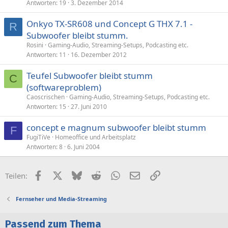
Antworten
19
3. Dezember 2014
Onkyo TX-SR608 und Concept G THX 7.1 -
R
Subwoofer bleibt stumm.
Rosini
Gaming-Audio, Streaming-Setups, Podcasting etc.
Antworten
11
16. Dezember 2012
Teufel Subwoofer bleibt stumm
C
(softwareproblem)
Caoscrischen
Gaming-Audio, Streaming-Setups, Podcasting etc.
Antworten
15
27. Juni 2010
concept e magnum subwoofer bleibt stumm
F
FugiTiVe
Homeoffice und Arbeitsplatz
Antworten
8
6. Juni 2004
Facebook
X (Twitter)
Bluesky
Reddit
WhatsApp
E-Mail
Link
Teilen:
Fernseher und Media-Streaming
Passend zum Thema