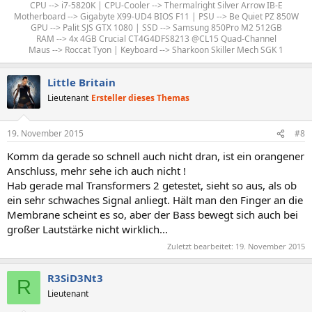
CPU --> i7-5820K | CPU-Cooler --> Thermalright Silver Arrow IB-E
Motherboard --> Gigabyte X99-UD4 BIOS F11 | PSU --> Be Quiet PZ 850W
GPU --> Palit SJS GTX 1080 | SSD --> Samsung 850Pro M2 512GB
RAM --> 4x 4GB Crucial CT4G4DFS8213 @CL15 Quad-Channel
Maus --> Roccat Tyon | Keyboard --> Sharkoon Skiller Mech SGK 1​
Little Britain
Lieutenant
Ersteller dieses Themas
19. November 2015
#8
Komm da gerade so schnell auch nicht dran, ist ein orangener
Anschluss, mehr sehe ich auch nicht !
Hab gerade mal Transformers 2 getestet, sieht so aus, als ob
ein sehr schwaches Signal anliegt. Hält man den Finger an die
Membrane scheint es so, aber der Bass bewegt sich auch bei
großer Lautstärke nicht wirklich...
Zuletzt bearbeitet:
19. November 2015
R3SiD3Nt3
R
Lieutenant