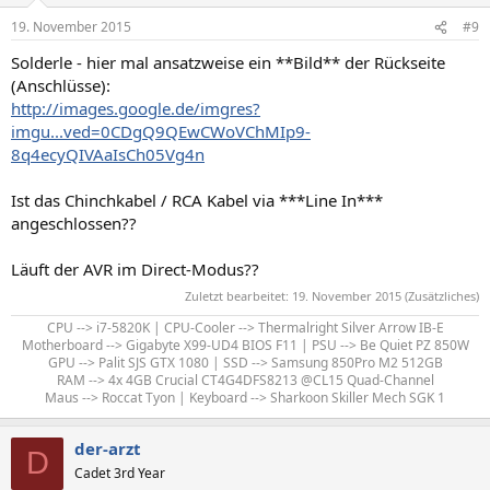
19. November 2015
#9
Solderle - hier mal ansatzweise ein **Bild** der Rückseite
(Anschlüsse):
http://images.google.de/imgres?
imgu...ved=0CDgQ9QEwCWoVChMIp9-
8q4ecyQIVAaIsCh05Vg4n
Ist das Chinchkabel / RCA Kabel via ***Line In***
angeschlossen??
Läuft der AVR im Direct-Modus??
Zuletzt bearbeitet:
19. November 2015
(Zusätzliches)
CPU --> i7-5820K | CPU-Cooler --> Thermalright Silver Arrow IB-E
Motherboard --> Gigabyte X99-UD4 BIOS F11 | PSU --> Be Quiet PZ 850W
GPU --> Palit SJS GTX 1080 | SSD --> Samsung 850Pro M2 512GB
RAM --> 4x 4GB Crucial CT4G4DFS8213 @CL15 Quad-Channel
Maus --> Roccat Tyon | Keyboard --> Sharkoon Skiller Mech SGK 1​
der-arzt
D
Cadet 3rd Year