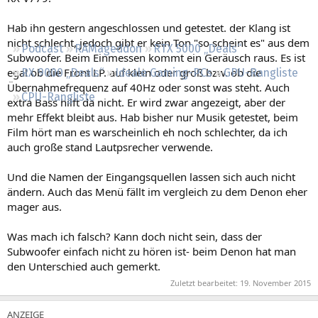
Regeln
Hab ihn gestern angeschlossen und getestet. der Klang ist
nicht schlecht, jedoch gibt er kein Ton "so scheint es" aus dem
Podcast
RAMageddon
RTX 5000 „Deals“
Subwoofer. Beim Einmessen kommt ein Geräusch raus. Es ist
egal ob die Front LP. auf klein oder groß bzw. ob die
RX 9000 „Deals“
Ideale Gaming-PCs
GPU-Rangliste
Übernahmefrequenz auf 40Hz oder sonst was steht. Auch
CPU-Rangliste
extra Bass hilft da nicht. Er wird zwar angezeigt, aber der
mehr Effekt bleibt aus. Hab bisher nur Musik getestet, beim
Film hört man es warscheinlich eh noch schlechter, da ich
auch große stand Lautpsrecher verwende.
Und die Namen der Eingangsquellen lassen sich auch nicht
ändern. Auch das Menü fällt im vergleich zu dem Denon eher
mager aus.
Was mach ich falsch? Kann doch nicht sein, dass der
Subwoofer einfach nicht zu hören ist- beim Denon hat man
den Unterschied auch gemerkt.
Zuletzt bearbeitet:
19. November 2015