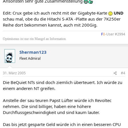
Ansonsten sehr gute Zusammenstellung
Edit: Crux gebe ich auch recht mit der Gigabyte-Karte
UND
schau mal, obe du die Hitachi S-ATA -Platte aus der 7K250er
Reihe dort bekommen kannst, auch mit 200Gig.
F
B
-User #2994​
Optimismus ist nur ein Mangel an Information.
Sherman123
Fleet Admiral
31. März 2005
#4
Die BeQuiet NTs sind doch ziemlich überteuert. Ich würde zu
einem anderen NT greifen.
Anstelle der sau teuren Papst Lüfter würde ich Revoltec
nehmen. Die sind billiger, haben eine höhere
Durchflussgeschwindigkeit und sind kaum lauter.
Das bis jetzt gesparte Geld würde ich in einen besseren CPU