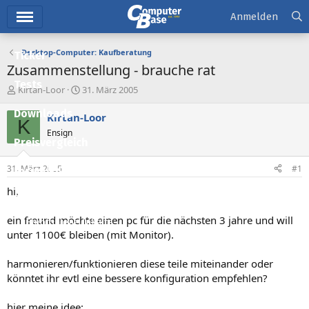
Hauptmenü
Anmelden
Desktop-Computer: Kaufberatung
Ticker
Zusammenstellung - brauche rat
Tests
E
E
Kirtan-Loor
31. März 2005
r
r
Downloads
s
s
Kirtan-Loor
K
t
t
Ensign
e
e
Preisvergleich
l
l
l
l
31. März 2005
#1
Forum
e
t
r
a
hi,
Aktuelles
m
ein freund möchte einen pc für die nächsten 3 jahre und will
Empfohlene Inhalte
unter 1100€ bleiben (mit Monitor).
Neue Beiträge
harmonieren/funktionieren diese teile miteinander oder
Neueste Aktivitäten
könntet ihr evtl eine bessere konfiguration empfehlen?
Leserartikel
hier meine idee: