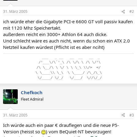
31. März 2005
#2
ich würde eher die Gigabyte PCI-e 6600 GT voll passiv kaufen
mit 1120 Mhz Speichertakt.
außerdem reicht ein 3000+ Athlon 64 auch dicke.
Und schlecht wäre es auch nicht, wenn du schon ein ATX 2.0
Netzteil kaufen würdest (Pflicht ist es aber nciht)
..
___
...
_
.
__
...
__
..
__
...
__
..
_
.
/'___\/\`'_\
.
/\
.
\/\
.
\
.
/\
.
\/'\
/\
.
\__/\
.
\
.
\/
.
\
.
\
.
\_\
.
\\/>
..
</
\
.
\____\\
.
\_\
..
\
.
\____/
.
/\_/\_\
.
\/____/
.
\/_/
...
\/___/
..
\//\/_/
Chefkoch
Fleet Admiral
31. März 2005
#3
Ich würde auch ein paar € drauflegen und die neue P5-
Version (heisst so
) vom BeQuiet-NT bevorzugen!