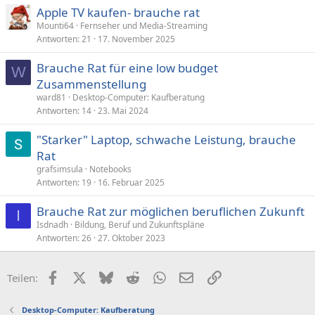
Apple TV kaufen- brauche rat
Mounti64
Fernseher und Media-Streaming
Antworten
21
17. November 2025
Brauche Rat für eine low budget
W
Zusammenstellung
ward81
Desktop-Computer: Kaufberatung
Antworten
14
23. Mai 2024
"Starker" Laptop, schwache Leistung, brauche
Rat
grafsimsula
Notebooks
Antworten
19
16. Februar 2025
Brauche Rat zur möglichen beruflichen Zukunft
I
Isdnadh
Bildung, Beruf und Zukunftspläne
Antworten
26
27. Oktober 2023
Facebook
X (Twitter)
Bluesky
Reddit
WhatsApp
E-Mail
Link
Teilen:
Desktop-Computer: Kaufberatung