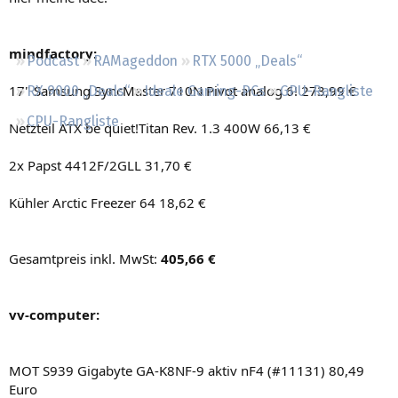
Regeln
mindfactory:
Podcast
RAMageddon
RTX 5000 „Deals“
17" Samsung SyncMaster 710N Pivot analog 6! 273,99 €
RX 9000 „Deals“
Ideale Gaming-PCs
GPU-Rangliste
CPU-Rangliste
Netzteil ATX be quiet!Titan Rev. 1.3 400W 66,13 €
2x Papst 4412F/2GLL 31,70 €
Kühler Arctic Freezer 64 18,62 €
Gesamtpreis inkl. MwSt:
405,66 €
vv-computer:
MOT S939 Gigabyte GA-K8NF-9 aktiv nF4 (#11131) 80,49
Euro