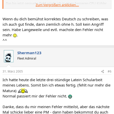
Das bis jetzt gesparte Geld würde ich in einen besseren CPU Kühler
Zum Vergrößern anklicken....
investieren. Ein Zalman ist sicher nicht schlecht.
PS: Ich mag Gigybyte nicht. Weder als Grakahersteller noch als
Wenn du dich bemühst korrektes Deutsch zu schreiben, was
ich auch gut finde, dann ziemlich ohne h. Soll kein Angriff
Mainboardhersteller. Gigabyte Mainboards sind
. Das ist
sein. Habe Langeweile und evtl. machste den Fehler nicht
meine Meinung, ich halte einfach nicht viel von Gigabyte.
mehr
.
^^
Sherman123
Fleet Admiral
31. März 2005
#6
Ich hatte heute die letzte drei-stündige Latein Schularbeit
meines Lebens. Somit bin ich etwas fertig. (fehlt nur mehr die
Matura)
Normal passiert mir der Fehler nicht.
Danke, dass du mir meinen Fehler mitteilst, aber das nächste
Mal schicke lieber eine PM - dann haben bekommst du auch