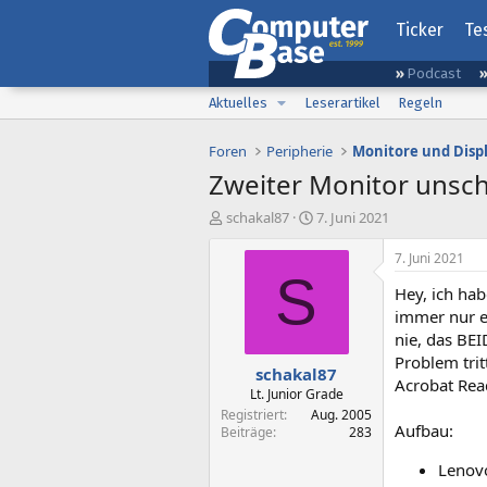
Ticker
Te
Podcast
Aktuelles
Leserartikel
Regeln
Foren
Peripherie
Monitore und Disp
Zweiter Monitor unsch
E
E
schakal87
7. Juni 2021
r
r
s
s
7. Juni 2021
t
t
S
Hey, ich hab
e
e
l
l
immer nur e
l
l
nie, das BEI
e
t
Problem tri
schakal87
r
a
Acrobat Rea
m
Lt. Junior Grade
Registriert
Aug. 2005
Aufbau:
Beiträge
283
Lenov