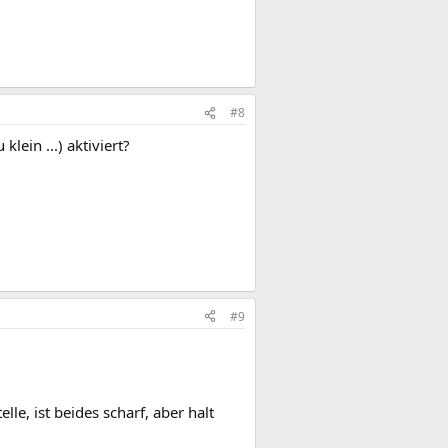
#8
lein ...) aktiviert?
#9
e, ist beides scharf, aber halt