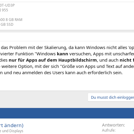
70T-UD3P
I 955
1600 8 GB RAM
8 GB SSD
 das Problem mit der Skalierung, da kann Windows nicht alles 'opt
tivierter Funktion "Windows
kann
versuchen, Apps mit unscharfer
 dies
nur für Apps auf dem Hauptbildschirm
, und auch
nicht 
 weitere Option, mit der sich "Größe von Apps und Text auf ande
n und neu anmelden des Users kann auch erforderlich sein.
Du musst dich einloggen
rt ändern)
Antworten
Aufrufe
e und Displays