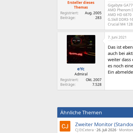
Ersteller dieses
Gigabyte GA7
Themas
AMD Phenom I
Registriert
Aug. 2005
AMD HD 6870
Beiträge
283
G.Skill DDR3-
Crucial M4 12
7. Juni 2021
Das ist eben
auch bei ak
weiter dass
es noch eine
eYc
Ein abmelde
Admiral
Registriert
Okt. 2007
Beiträge
7.528
Ähnliche Themen
Zweiter Monitor (Stando
CJ EtCetera
26. Juli 2026
Monitor