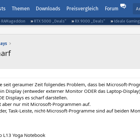
sts
Themen
Downloads
Preisvergleich
Forum
A
RAMageddon
RTX 5000 „Deals“
RX 9000 „Deals“
Ideale Gamin
lays
arf
e seit geraumer Zeit folgendes Problem, dass bei Microsoft-Prog
in Display (entweder externer Monitor ODER das Laptop-Display)
DE Displays es scharf darstellen.
tt aber nur mit Microsoft-Programmen auf.
der, Task-Leiste, nicht-Microsoft-Programme sind auf beiden Moni
o L13 Yoga Notebook