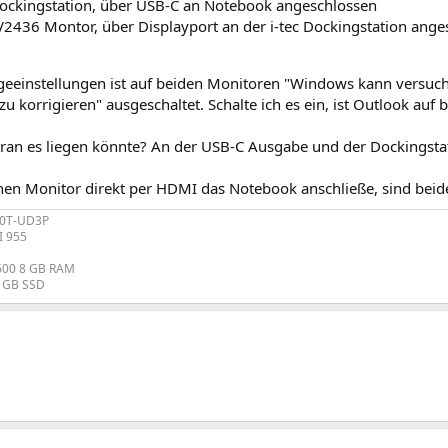
Dockingstation, über USB-C an Notebook angeschlossen
V2436 Montor, über Displayport an der i-tec Dockingstation ange
geeinstellungen ist auf beiden Monitoren "Windows kann versuch
zu korrigieren" ausgeschaltet. Schalte ich es ein, ist Outlook auf 
oran es liegen könnte? An der USB-C Ausgabe und der Dockingsta
nen Monitor direkt per HDMI das Notebook anschließe, sind bei
70T-UD3P
I 955
1600 8 GB RAM
8 GB SSD