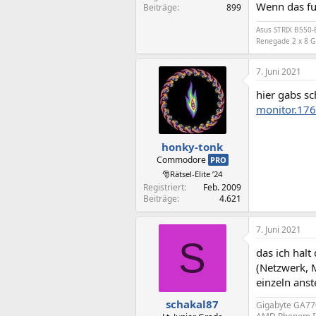
Wenn das fu
Beiträge
899
Asus STRIX B550-
Renegade 2 x 8 G
7. Juni 2021
hier gabs s
monitor.17
honky-tonk
Commodore
PRO
🎅Rätsel-Elite ’24
Registriert
Feb. 2009
Beiträge
4.621
7. Juni 2021
S
das ich halt
(Netzwerk, 
einzeln ans
schakal87
Gigabyte GA7