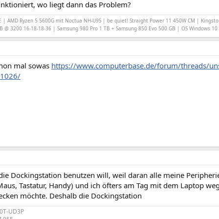
nktioniert, wo liegt dann das Problem?
E | AMD Ryzen 5 5600G mit Noctua NH-U9S | be quiet! Straight Power 11 450W CM | Kingsto
B @ 3200 16-18-18-36 | Samsung 980 Pro 1 TB + Samsung 850 Evo 500 GB | OS Windows 10
chon mal sowas
https://www.computerbase.de/forum/threads/unsc
61026/
 die Dockingstation benutzen will, weil daran alle meine Periphe
Maus, Tastatur, Handy) und ich öfters am Tag mit dem Laptop we
tecken möchte. Deshalb die Dockingstation
70T-UD3P