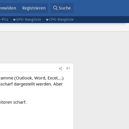
nmelden
Registrieren
Suche
g-PCs
GPU-Rangliste
CPU-Rangliste
#1
ramme (Outlook, Word, Excel,...)
scharf dargestellt werden. Aber
toren scharf.