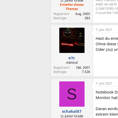
AMD Phenom I
Lt. Junior Grade
AMD HD 6870
Ersteller dieses
G.Skill DDR3-
Themas
Crucial M4 12
Registriert
Aug. 2005
Beiträge
283
7. Juni 2021
Hast du eine
Ohne diese s
Oder (zu) u
eYc
Admiral
Registriert
Okt. 2007
Beiträge
7.528
7. Juni 2021
S
Notebook Di
Monitor hat
Daran wirds 
schakal87
extrem klein
Lt. Junior Grade