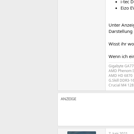
i-tec 
Eizo E
Unter Anzei
Darstellung 
Wisst ihr w
Wenn ich ei
Gigabyte GA7
AMD Phenom I
AMD HD 6870
G.Skill DDR3-
Crucial M4 12
7. Juni 2021