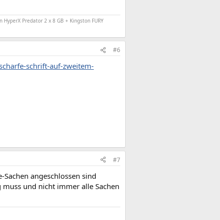
n HyperX Predator 2 x 8 GB + Kingston FURY
#6
harfe-schrift-auf-zweitem-
#7
rie-Sachen angeschlossen sind
g muss und nicht immer alle Sachen