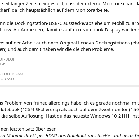
t seit langer Zeit so eingestellt, dass der externe Monitor scharf
harf, da ich hauptsächlich auf dem Monitorarbeite.
nn die Dockingstation/USB-C ausstecke/abziehe um Mobil zu arb
t bzw. Ab-Anmelden, damit es auf den Notebook-Display wieder s
ns auf der Arbeit auch noch Original Lenovo Dockingstations (eb
en) und auch damit haben wir die gleichen Probleme.
70T-UD3P
I 955
1600 8 GB RAM
8 GB SSD
s Problem von früher, allerdings habe ich es gerade nochmal mit
Notebook (125% Skalierung) als auch auf dem Zweitmonitor (150% 
 die selbe Auflösung. Hast du das neueste Windows 10 21H1 insta
inen letzten Satz überlesen:
en Monitor direkt per HDMI das Notebook anschließe, sind beide 