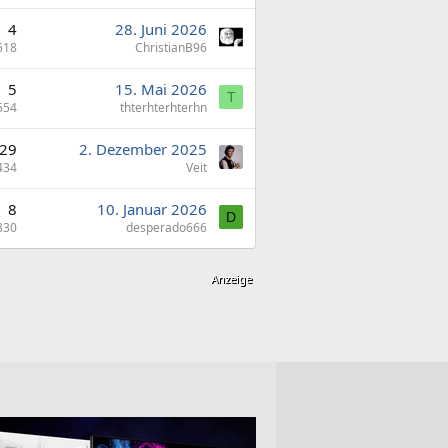
4
28. Juni 2026
518
ChristianB96
5
15. Mai 2026
T
554
thterhterhterhn
29
2. Dezember 2025
434
Veit
8
10. Januar 2026
D
830
desperado666