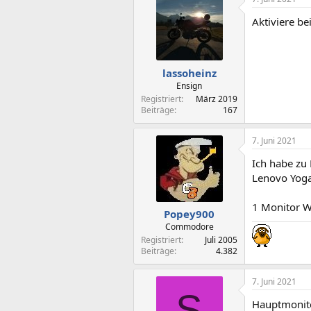
Aktiviere b
lassoheinz
Ensign
Registriert
März 2019
Beiträge
167
7. Juni 2021
Ich habe zu
Lenovo Yoga
1 Monitor W
Popey900
Commodore
Registriert
Juli 2005
Beiträge
4.382
7. Juni 2021
S
Hauptmonitor