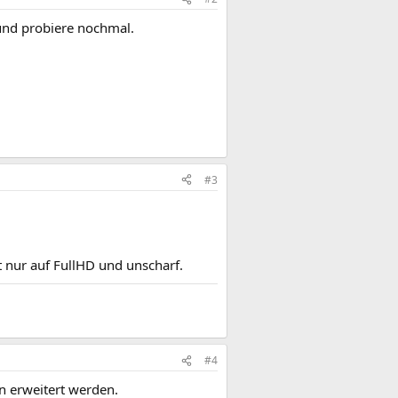
und probiere nochmal.
#3
 nur auf FullHD und unscharf.
#4
rn erweitert werden.