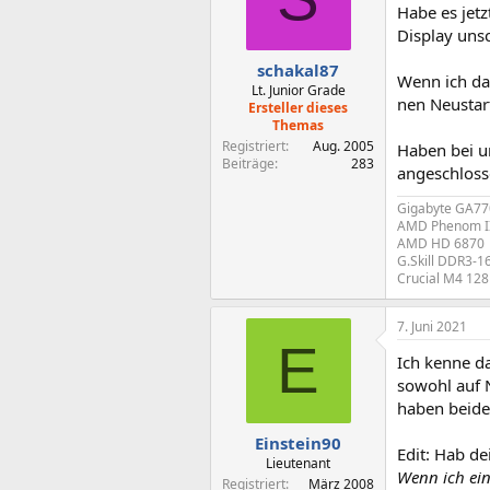
Habe es jetz
Display unsc
schakal87
Wenn ich da
Lt. Junior Grade
nen Neustar
Ersteller dieses
Themas
Registriert
Aug. 2005
Haben bei u
Beiträge
283
angeschloss
Gigabyte GA7
AMD Phenom I
AMD HD 6870
G.Skill DDR3-
Crucial M4 12
7. Juni 2021
E
Ich kenne da
sowohl auf 
haben beide
Einstein90
Edit: Hab de
Lieutenant
Wenn ich ein
Registriert
März 2008