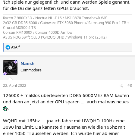
'Ich spiele nur gelegentlich' und dann werden Spiele genannt,
für die Du die ganz fetten GPUs brauchst.
Ryzen 7 9800X3D / Noctua NH-D15 / MSI B870 Tomahawk Wifi
2x32 GB DDR5 6000 / Gainward RTX 5080 Phoenx/ Samsung 990 Pro 1 TB +
Crucial MX500 4 TB
Corsair RM1000X / Corsair 4000D Airflow
ASUS ROG Swift OLED PG42UQ UHD / Windows 11 pro (25H2)
AYAlf
R
e
a
Naesh
k
t
Commodore
i
o
n
22. April 2022
#8
e
n
12600K + maßlos überteuerten DDR5 6000Mhz RAM kaufen
:
und dann an jetzt an der GPU sparen .... auch mal was neues
.
WQHD mit 165hz .... joa ich fahre mit UWQHD 100Hz eine
3090 ins Limit. Da kannste dir ausmalen wie die 165hz mit
einer 1050 TI aussehen werden. Ich würde hier ab einer