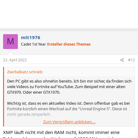
mlt1976
M
Cadet 1st Year
Ersteller dieses Themas
22. April 2022
#12
Zwirbelkatz schrieb:
Den PC gibt es also ohnehin bereits. Ich bin mir sicher, da finden sich
viele Videos zu Fortnite auf YouTube. Zum Beispiel mit einer alten
GTX970. Oder einer GTX1070.
Wichtig ist, dass es ein aktuelles Video ist. Denn offenbar gab es bei
Fortnite kürzlich einen Wechsel auf die "Unreal Engine 5". Diese ist
nicht gerade zimperlich.
Zum Vergrößern anklicken....
https://www.pcgameshardware.de/Unreal-Engine-Software-
239301/News/UE5-Release-1389857/
XMP läuft nicht mit den RAM nicht, kommt immer eine