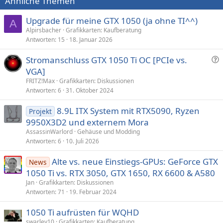
Ähnliche Themen
Upgrade für meine GTX 1050 (ja ohne TI^^)
A
Alpirsbacher
Grafikkarten: Kaufberatung
Antworten
15
18. Januar 2026
F
Stromanschluss GTX 1050 Ti OC [PCIe vs.
r
VGA]
a
FRITZ!Max
Grafikkarten: Diskussionen
g
Antworten
6
31. Oktober 2024
e
8.9L ITX System mit RTX5090, Ryzen
Projekt
9950X3D2 und externem Mora
AssassinWarlord
Gehäuse und Modding
Antworten
6
10. Juli 2026
Alte vs. neue Einstiegs-GPUs: GeForce GTX
News
1050 Ti vs. RTX 3050, GTX 1650, RX 6600 & A580
Jan
Grafikkarten: Diskussionen
Antworten
71
19. Februar 2024
1050 Ti aufrüsten für WQHD
swarley10
Grafikkarten: Kaufberatung