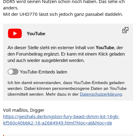
DDR5 wird seinen Nutzen schon noch haben. Das sehe ich
:
anders.
Mit der UHD770 lässt sich jedoch ganz passabel daddeln.
YouTube
An dieser Stelle steht ein externer Inhalt von
YouTube
, der
den Forumbeitrag ergänzt. Er kann mit einem Klick geladen
und auch wieder ausgeblendet werden.
YouTube-Embeds laden
Ich bin damit einverstanden, dass YouTube-Embeds geladen
werden. Dabei können personen­bezogene Daten an YouTube
übermittelt werden. Mehr dazu in der
Datenschutzerklärung
.
Voll maßlos, Digger
https://geizhals.de/kingston-fury-beast-dimm-kit-16gb-
kf560c40bbk2-16-a2684949.html?hloc=at&hloc=de