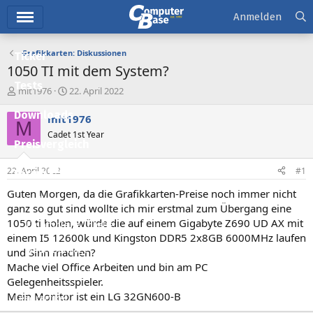
Hauptmenü
Anmelden
Grafikkarten: Diskussionen
Ticker
1050 TI mit dem System?
Tests
E
E
mlt1976
22. April 2022
r
r
Downloads
s
s
mlt1976
M
t
t
Cadet 1st Year
e
e
Preisvergleich
l
l
l
l
22. April 2022
#1
Forum
e
t
r
a
Guten Morgen, da die Grafikkarten-Preise noch immer nicht
Aktuelles
m
ganz so gut sind wollte ich mir erstmal zum Übergang eine
1050 ti holen, würde die auf einem Gigabyte Z690 UD AX mit
Empfohlene Inhalte
einem I5 12600k und Kingston DDR5 2x8GB 6000MHz laufen
Neue Beiträge
und Sinn machen?
Mache viel Office Arbeiten und bin am PC
Neueste Aktivitäten
Gelegenheitsspieler.
Mein Monitor ist ein LG 32GN600-B
Leserartikel