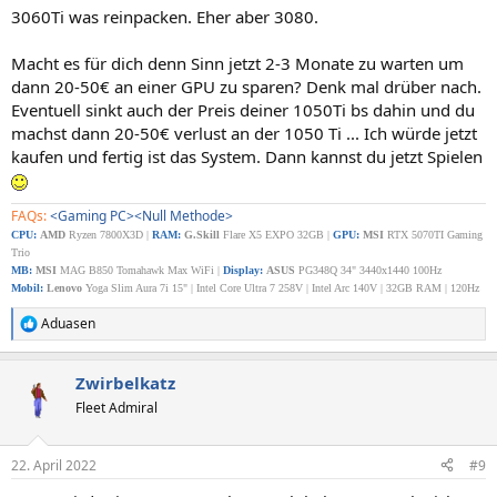
3060Ti was reinpacken. Eher aber 3080.
Macht es für dich denn Sinn jetzt 2-3 Monate zu warten um
dann 20-50€ an einer GPU zu sparen? Denk mal drüber nach.
Eventuell sinkt auch der Preis deiner 1050Ti bs dahin und du
machst dann 20-50€ verlust an der 1050 Ti ... Ich würde jetzt
kaufen und fertig ist das System. Dann kannst du jetzt Spielen
FAQs:
<Gaming PC>
<Null Methode>
CPU:
AMD
Ryzen 7800X3D |
RAM:
G.Skill
Flare X5 EXPO 32GB |
GPU:
MSI
RTX 5070TI Gaming
Trio
MB:
MSI
MAG B850 Tomahawk Max WiFi |
Display:
ASUS
PG348Q 34" 3440x1440 100Hz
Mobil:
Lenovo
Yoga Slim Aura 7i 15" | Intel Core Ultra 7 258V | Intel Arc 140V | 32GB RAM | 120Hz
Aduasen
R
e
a
Zwirbelkatz
k
t
Fleet Admiral
i
o
n
22. April 2022
#9
e
n