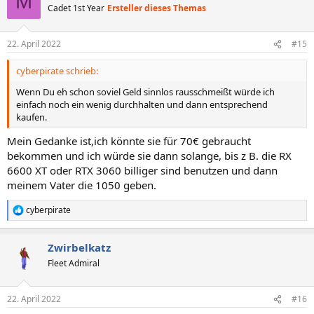
M
Cadet 1st Year
Ersteller dieses Themas
22. April 2022
#15
cyberpirate schrieb:
Wenn Du eh schon soviel Geld sinnlos rausschmeißt würde ich
einfach noch ein wenig durchhalten und dann entsprechend
kaufen.
Mein Gedanke ist,ich könnte sie für 70€ gebraucht
bekommen und ich würde sie dann solange, bis z B. die RX
6600 XT oder RTX 3060 billiger sind benutzen und dann
meinem Vater die 1050 geben.
cyberpirate
R
e
a
Zwirbelkatz
k
t
Fleet Admiral
i
o
n
22. April 2022
#16
e