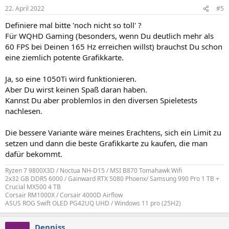
22. April 2022
#5
Definiere mal bitte 'noch nicht so toll' ?
Für WQHD Gaming (besonders, wenn Du deutlich mehr als
60 FPS bei Deinen 165 Hz erreichen willst) brauchst Du schon
eine ziemlich potente Grafikkarte.
Ja, so eine 1050Ti wird funktionieren.
Aber Du wirst keinen Spaß daran haben.
Kannst Du aber problemlos in den diversen Spieletests
nachlesen.
Die bessere Variante wäre meines Erachtens, sich ein Limit zu
setzen und dann die beste Grafikkarte zu kaufen, die man
dafür bekommt.
Ryzen 7 9800X3D / Noctua NH-D15 / MSI B870 Tomahawk Wifi
2x32 GB DDR5 6000 / Gainward RTX 5080 Phoenx/ Samsung 990 Pro 1 TB +
Crucial MX500 4 TB
Corsair RM1000X / Corsair 4000D Airflow
ASUS ROG Swift OLED PG42UQ UHD / Windows 11 pro (25H2)
Denniss