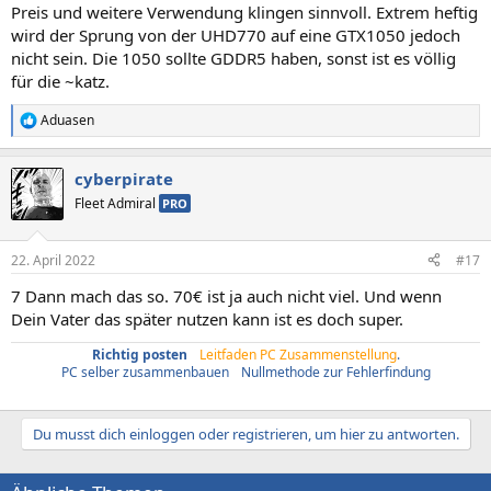
n
Preis und weitere Verwendung klingen sinnvoll. Extrem heftig
:
wird der Sprung von der UHD770 auf eine GTX1050 jedoch
nicht sein. Die 1050 sollte GDDR5 haben, sonst ist es völlig
für die ~katz.
Aduasen
R
e
a
cyberpirate
k
t
Fleet Admiral
PRO
i
o
n
22. April 2022
#17
e
n
7 Dann mach das so. 70€ ist ja auch nicht viel. Und wenn
:
Dein Vater das später nutzen kann ist es doch super.
Richtig posten
/
Leitfaden PC Zusammenstellung
.
PC selber zusammenbauen
/
Nullmethode zur Fehlerfindung
Du musst dich einloggen oder registrieren, um hier zu antworten.