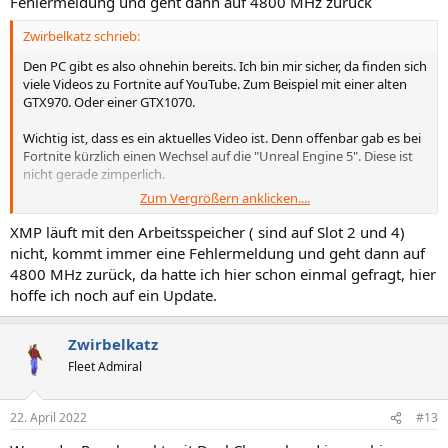
Fehlermeldung und geht dann auf 4800 MHz zurück
Die Settings hast du aber ganz niedrig gedreht?
Zwirbelkatz schrieb:
Den PC gibt es also ohnehin bereits. Ich bin mir sicher, da finden sich
Der Ram ist auf Slot 2 und 4?
viele Videos zu Fortnite auf YouTube. Zum Beispiel mit einer alten
XMP ist aktiv?
GTX970. Oder einer GTX1070.
Wichtig ist, dass es ein aktuelles Video ist. Denn offenbar gab es bei
Fortnite kürzlich einen Wechsel auf die "Unreal Engine 5". Diese ist
nicht gerade zimperlich.
Zum Vergrößern anklicken....
https://www.pcgameshardware.de/Unreal-Engine-Software-
239301/News/UE5-Release-1389857/
XMP läuft mit den Arbeitsspeicher ( sind auf Slot 2 und 4)
nicht, kommt immer eine Fehlermeldung und geht dann auf
4800 MHz zurück, da hatte ich hier schon einmal gefragt, hier
Die Settings hast du aber ganz niedrig gedreht?
hoffe ich noch auf ein Update.
Der Ram ist auf Slot 2 und 4?
XMP ist aktiv?
Zwirbelkatz
Fleet Admiral
22. April 2022
#13