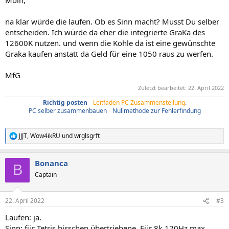
Moin,
na klar würde die laufen. Ob es Sinn macht? Musst Du selber
entscheiden. Ich würde da eher die integrierte GraKa des
12600K nutzen. und wenn die Kohle da ist eine gewünschte
Graka kaufen anstatt da Geld für eine 1050 raus zu werfen.
MfG
Zuletzt bearbeitet:
22. April 2022
Richtig posten
/
Leitfaden PC Zusammenstellung
.
PC selber zusammenbauen
/
Nullmethode zur Fehlerfindung
JJJT
,
Wow4ikRU
und
wrglsgrft
R
e
a
Bonanca
k
B
t
Captain
i
o
n
22. April 2022
#3
e
n
Laufen: ja.
:
Sinn: für Tetris bisschen übertriebene. Für 8k 120Hz max