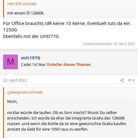
mlt1976 schrieb:
mit einem I5 12600k
Für Office brauchts idR keine 10 Kerne. Eventuell tuts da ein
12500.
Ebenfalls mit der UHD770.
Zuletzt bearbeitet:
22. April 2022
mlt1976
M
Cadet 1st Year
Ersteller dieses Themas
22. April 2022
#10
cyberpirate schrieb:
Moin,
na klar würde die laufen. Ob es Sinn macht? Musst Du selber
entscheiden. Ich würde da eher die integrierte GraKa des 12600K
nutzen. und wenn die Kohle da ist eine gewünschte Graka kaufen
anstatt da Geld für eine 1050 raus zu werfen.