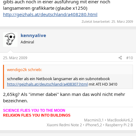
gibts auch noch in einer ausführung mit einer noch
langsameren grafikkarte (glaube x1250)
http://geizhals.at/deutschland/a408280.html
Zuletzt bearbeitet:
25. März 2009
kennyalive
Admiral
25. März 2009
#10
wendigo2k schrieb:
schneller als ein Netbook langsamer als ein subnotebook
http://geizhals.at/deutschland/a408307.html
mit ATI HD 3410
2,65kg? Als "immer dabei" kann man das wohl nicht mehr
bezeichnen.
SCIENCE FLIES YOU TO THE MOON
RELIGION FLIES YOU INTO BUILDINGS
Macmini3,1 • MacBookAir6,2
Xiaomi Redmi Note 2 • iPhone5,2 • Raspberry Pi 2 B​