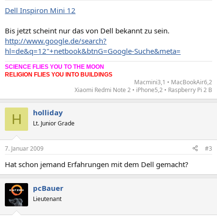
Dell Inspiron Mini 12
Bis jetzt scheint nur das von Dell bekannt zu sein.
http://www.google.de/search?
hl=de&q=12"+netbook&btnG=Google-Suche&meta=
SCIENCE FLIES YOU TO THE MOON
RELIGION FLIES YOU INTO BUILDINGS
Macmini3,1 • MacBookAir6,2
Xiaomi Redmi Note 2 • iPhone5,2 • Raspberry Pi 2 B​
holliday
H
Lt. Junior Grade
7. Januar 2009
#3
Hat schon jemand Erfahrungen mit dem Dell gemacht?
pcBauer
Lieutenant