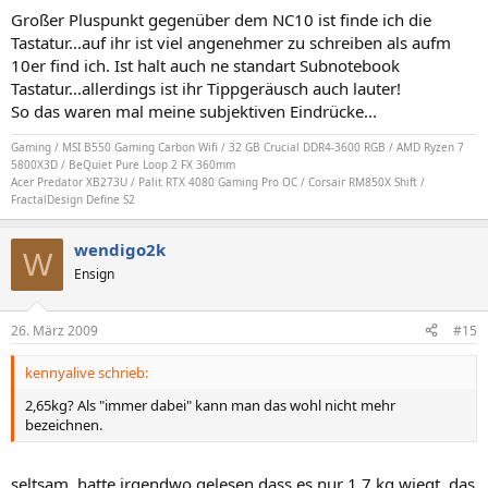
Großer Pluspunkt gegenüber dem NC10 ist finde ich die
Tastatur...auf ihr ist viel angenehmer zu schreiben als aufm
10er find ich. Ist halt auch ne standart Subnotebook
Tastatur...allerdings ist ihr Tippgeräusch auch lauter!
So das waren mal meine subjektiven Eindrücke...
Gaming / MSI B550 Gaming Carbon Wifi / 32 GB Crucial DDR4-3600 RGB / AMD Ryzen 7
5800X3D / BeQuiet Pure Loop 2 FX 360mm
Acer Predator XB273U / Palit RTX 4080 Gaming Pro OC / Corsair RM850X Shift /
FractalDesign Define S2
wendigo2k
W
Ensign
26. März 2009
#15
kennyalive schrieb:
2,65kg? Als "immer dabei" kann man das wohl nicht mehr
bezeichnen.
seltsam, hatte irgendwo gelesen dass es nur 1,7 kg wiegt, das