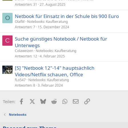
Antworten
31
27. August 2025
Netbook für Einsatz in der Schule bis 900 Euro
O
OlafM
Notebooks: Kaufberatung
Antworten
7
15. Dezember 2024
Suche günstiges Notebook / Netbook für
C
Unterwegs
Colaweizen
Notebooks: Kaufberatung
Antworten
12
4. Februar 2025
[S] "Netbook 12"-14" hauptsächlich
Videos/Netflix schauen, Office
fLo547
Notebooks: Kaufberatung
Antworten
8
3. Februar 2024
Facebook
X (Twitter)
Bluesky
Reddit
WhatsApp
E-Mail
Link
Teilen:
Notebooks