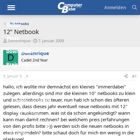
Hauptmenü
Anmelden
Notebooks
Ticker
12" Netbook
Tests
E
E
DonEnrique
7. Januar 2009
r
r
Downloads
s
s
DonEnrique
D
t
t
Cadet 2nd Year
e
e
Preisvergleich
l
l
l
l
7. Januar 2009
#1
Forum
e
t
r
a
hallo, ich wollte mir demnächst ein kleines "immerdabei"
Aktuelles
m
zulegen. allerdings sind mir die kleinen 10" netbooks zu klein
und subnotebooks zu teuer. nun hab ich schon des öfteren
Empfohlene Inhalte
gelesen, dass dieses jahr eventuell neue netbooks mit 12"
Neue Beiträge
display rauskommen. was ist da schon angekündigt? wann
kann man damit rechnen? bei welchem preis (erfahrungen
Neueste Aktivitäten
von den profis bitte :-)) werden sich die neuen netbooks in
etwa einpendeln? bitte schaut doch für mich ein wenig in die
Leserartikel
glaskugel...