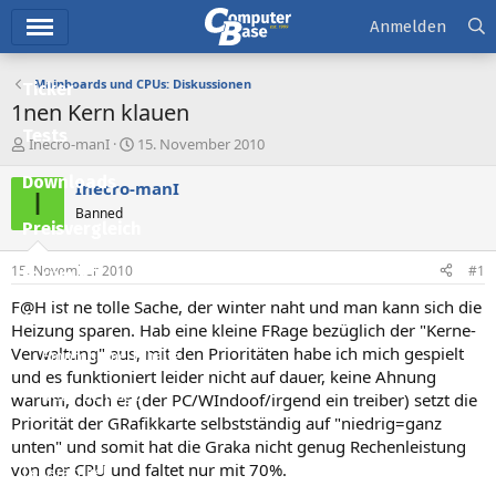
Hauptmenü
Anmelden
Mainboards und CPUs: Diskussionen
Ticker
1nen Kern klauen
Tests
E
E
Inecro-manI
15. November 2010
r
r
Downloads
s
s
Inecro-manI
I
t
t
Banned
e
e
Preisvergleich
l
l
l
l
15. November 2010
#1
Forum
e
t
r
a
F@H ist ne tolle Sache, der winter naht und man kann sich die
Aktuelles
m
Heizung sparen. Hab eine kleine FRage bezüglich der "Kerne-
Verwaltung" aus, mit den Prioritäten habe ich mich gespielt
Empfohlene Inhalte
und es funktioniert leider nicht auf dauer, keine Ahnung
Neue Beiträge
warum, doch er (der PC/WIndoof/irgend ein treiber) setzt die
Priorität der GRafikkarte selbstständig auf "niedrig=ganz
Neueste Aktivitäten
unten" und somit hat die Graka nicht genug Rechenleistung
von der CPU und faltet nur mit 70%.
Leserartikel