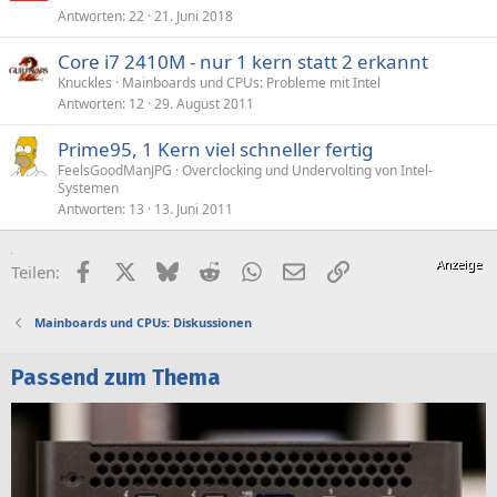
Antworten
22
21. Juni 2018
Core i7 2410M - nur 1 kern statt 2 erkannt
Knuckles
Mainboards und CPUs: Probleme mit Intel
Antworten
12
29. August 2011
Prime95, 1 Kern viel schneller fertig
FeelsGoodManJPG
Overclocking und Undervolting von Intel-
Systemen
Antworten
13
13. Juni 2011
Facebook
X (Twitter)
Bluesky
Reddit
WhatsApp
E-Mail
Link
Teilen:
Mainboards und CPUs: Diskussionen
Passend zum Thema