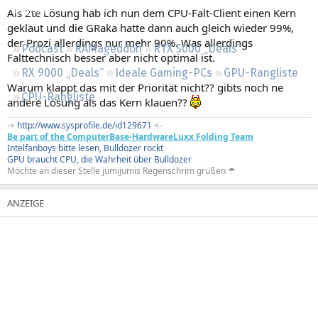
Regeln
Als 2te Lösung hab ich nun dem CPU-Falt-Client einen Kern
geklaut und die GRaka hatte dann auch gleich wieder 99%,
der Prozi allerdings nur mehr 90%. Was allerdings
Podcast
RAMageddon
RTX 5000 „Deals“
Falttechnisch besser aber nicht optimal ist.
RX 9000 „Deals“
Ideale Gaming-PCs
GPU-Rangliste
Warum klappt das mit der Priorität nicht?? gibts noch ne
CPU-Rangliste
andere Lösung als das Kern klauen??
->
http://www.sysprofile.de/id129671
<-
Be part of the ComputerBase-HardwareLuxx Folding Team
Intelfanboys bitte lesen, Bulldozer rockt
GPU braucht CPU, die Wahrheit über Bulldozer
Möchte an dieser Stelle jumijumis Regenschrim grüßen ☂