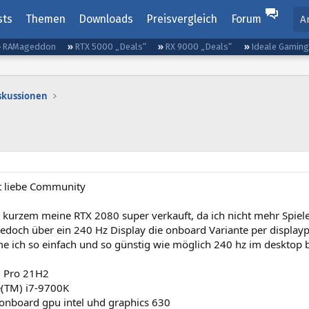
sts
Themen
Downloads
Preisvergleich
Forum
A
RAMageddon
RTX 5000 „Deals“
RX 9000 „Deals“
Ideale Gamin
iskussionen
t liebe Community
r kurzem meine RTX 2080 super verkauft, da ich nicht mehr Spiele
jedoch über ein 240 Hz Display die onboard Variante per display
 ich so einfach und so günstig wie möglich 240 hz im desktop be
 Pro 21H2
re(TM) i7-9700K
onboard gpu intel uhd graphics 630