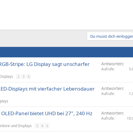
Du musst dich einloggen
GB-Stripe: LG Display sagt unscharfer
Antworten
Aufrufe
5.
Displays
2
3
4
ED-Displays mit vierfacher Lebensdauer
Antworten
Aufrufe
1.
plays
 OLED-Panel bietet UHD bei 27", 240 Hz
Antworten
Aufrufe
10.
itore und Displays
3
4
5