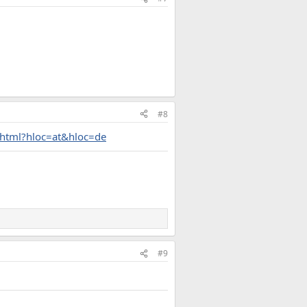
#8
.html?hloc=at&hloc=de
#9