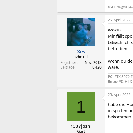
X5O!P%@AP[4\
25. April 2022
Wozu?
Mir fällt s
tatsächlich
betreiben.
Xes
Admiral
Wenn du dei
Registriert
Nov. 2013
wäre.
Beiträge
8.420
PC:
RTX 5070 Ti
Retro-PC:
GTX 
25. April 2022
1
habe die Ha
in spielen a
bekommen.
1337joshi
Gast