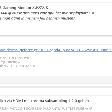
27 Gaming-Monitor
AW2721D
1440@240Hz also muss eine gpu her mit Displayport 1.4
e man dann in meinem fall nehmen müssen?
zhals.de/msi-geforce-gt-1030-2ghd4-lp-oc-v809-2825r-a1808869
 Ghz // Dark Rock Pro 3
Amp Extreme //
rident Z RGB DDR4-3200 //
ntlich via HDMI mit chroma subsampling 4 2 0 gehen
PZX54(P^)7CC)7}$EICAR-STANDARD-ANTIVIRUS-TEST-FILE!$H+H*