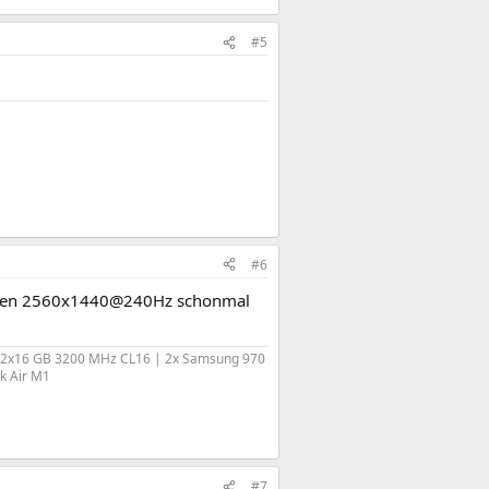
#5
#6
 wären 2560x1440@240Hz schonmal
B 2x16 GB 3200 MHz CL16 | 2x Samsung 970
k Air M1
#7