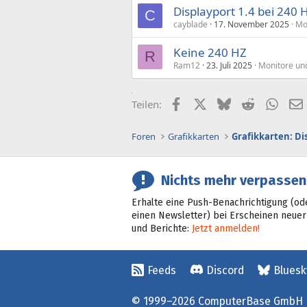
Displayport 1.4 bei 24
C
cayblade
17. November 2025
Mo
Keine 240 HZ
R
Ram12
23. Juli 2025
Monitore un
Facebook
X (Twitter)
Bluesky
Reddit
What
Teilen:
Foren
Grafikkarten
Grafikkarten: D
Nichts mehr verpassen
Erhalte eine Push-Benachrichtigung (od
einen Newsletter) bei Erscheinen neuer
und Berichte:
Jetzt anmelden!
Feeds
Discord
Bluesk
© 1999–2026 ComputerBase GmbH