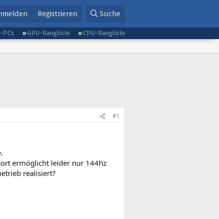
nmelden
Registrieren
Suche
g-PCs
GPU-Rangliste
CPU-Rangliste
#1
.
port ermöglicht leider nur 144hz
trieb realisiert?