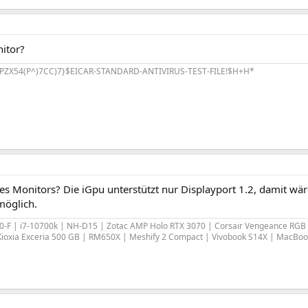
itor?
PZX54(P^)7CC)7}$EICAR-STANDARD-ANTIVIRUS-TEST-FILE!$H+H*
es Monitors? Die iGpu unterstützt nur Displayport 1.2, damit
möglich.
0-F | i7-10700k | NH-D15 | Zotac AMP Holo RTX 3070 | Corsair Vengeance RG
ioxia Exceria 500 GB | RM650X | Meshify 2 Compact | Vivobook S14X | MacBoo