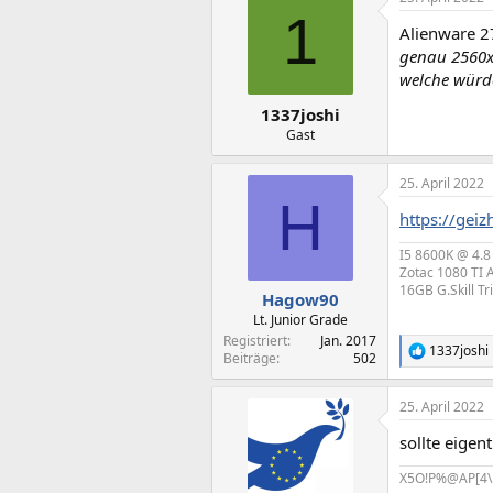
1
Alienware 
genau 2560x
welche würd
1337joshi
Gast
25. April 2022
H
https://gei
I5 8600K @ 4.8
Zotac 1080 TI 
16GB G.Skill T
Hagow90
Lt. Junior Grade
Registriert
Jan. 2017
1337joshi
R
Beiträge
502
e
a
25. April 2022
k
t
sollte eige
i
o
X5O!P%@AP[4\
n