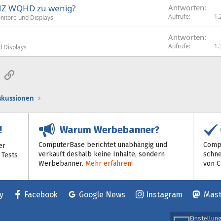
0 HZ WQHD zu wenig?
Antworten
Aufrufe
1.
nitore und Displays
Antworten
Aufrufe
1.
d Displays
sApp
E-Mail
Link
iskussionen
Warum Werbebanner?
!
ComputerBase berichtet unabhängig und
Compu
er
verkauft deshalb keine Inhalte, sondern
schne
 Tests
Werbebanner.
Mehr erfahren!
von 
y
Facebook
Google News
Instagram
Mas
Einstellun