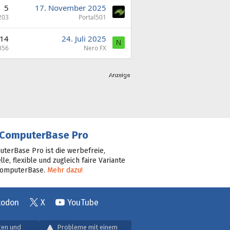
5
17. November 2025
203
Portal501
14
24. Juli 2025
N
356
Nero FX
ComputerBase Pro
terBase Pro ist die werbefreie,
lle, flexible und zugleich faire Variante
ComputerBase.
Mehr dazu!
todon
X
YouTube
gen und
Probleme mit einem