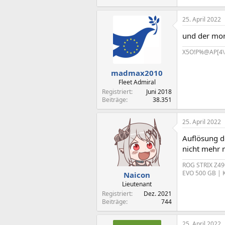
25. April 2022
und der mon
X5O!P%@AP[4\
madmax2010
Fleet Admiral
Registriert
Juni 2018
Beiträge
38.351
25. April 2022
Auflösung d
nicht mehr 
ROG STRIX Z49
EVO 500 GB | K
Naicon
Lieutenant
Registriert
Dez. 2021
Beiträge
744
25. April 2022