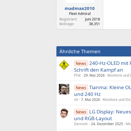
e
n
madmax2010
:
Fleet Admiral
Registriert
Juni 2018
Beiträge
38.351
Ähnliche Themen
240-Hz-OLED mit R
News
Schrift den Kampf an
PhiE
29. Mai 2026
Monitore und 
Tianma: Kleine OL
News
und 240 Hz
nlr
7. Mai 2026
Monitore und Dis
LG Display: Neues
News
und RGB-Layout
DennisK.
24. Dezember 2025
Mon