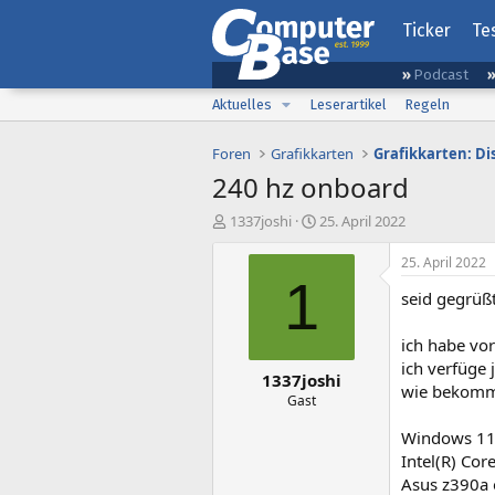
Ticker
Te
Podcast
Aktuelles
Leserartikel
Regeln
Foren
Grafikkarten
Grafikkarten: D
240 hz onboard
E
E
1337joshi
25. April 2022
r
r
s
s
25. April 2022
t
t
1
seid gegrüß
e
e
l
l
l
l
ich habe vo
e
t
ich verfüge 
1337joshi
r
a
wie bekomme
m
Gast
Windows 11
Intel(R) Co
Asus z390a 