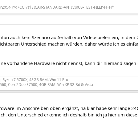
PZX54(P^)7CC)7}$EICAR-STANDARD-ANTIVIRUS-TEST-FILE!$H+H*
pontan auch kein Szenario außerhalb von Videospielen ein, in de
 sichtbaren Unterschied machen würden, daher würde ich es einfa
ne vorhandene Hardware nicht nennst, kann dir niemand sagen o
, Ryzen 7 5700X, 48GB RAM. Win 11 Pro
560, Core2Duo E7500, 4GB RAM. Win XP 32-Bit & Vista
rdware im Anschreiben oben ergänzt, na klar habe sehr lange 24
uch, den Unterschied erkenne ich deshalb bin ich ja hier um dies