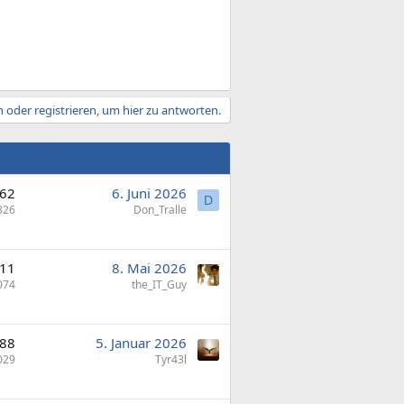
 oder registrieren, um hier zu antworten.
62
6. Juni 2026
D
826
Don_Tralle
11
8. Mai 2026
074
the_IT_Guy
88
5. Januar 2026
029
Tyr43l