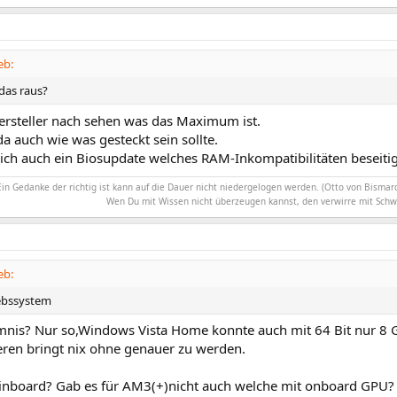
eb:
 das raus?
ersteller nach sehen was das Maximum ist.
da auch wie was gesteckt sein sollte.
sich auch ein Biosupdate welches RAM-Inkompatibilitäten beseitig
Ein Gedanke der richtig ist kann auf die Dauer nicht niedergelogen werden. (Otto von Bismarc
Wen Du mit Wissen nicht überzeugen kannst, den verwirre mit Schw
eb:
iebssystem
mnis? Nur so,Windows Vista Home konnte auch mit 64 Bit nur 8 G
ren bringt nix ohne genauer zu werden.
nboard? Gab es für AM3(+)nicht auch welche mit onboard GPU?