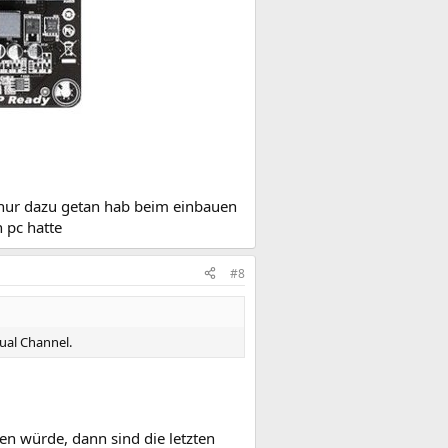
h nur dazu getan hab beim einbauen
n pc hatte
#8
Dual Channel.
n würde, dann sind die letzten