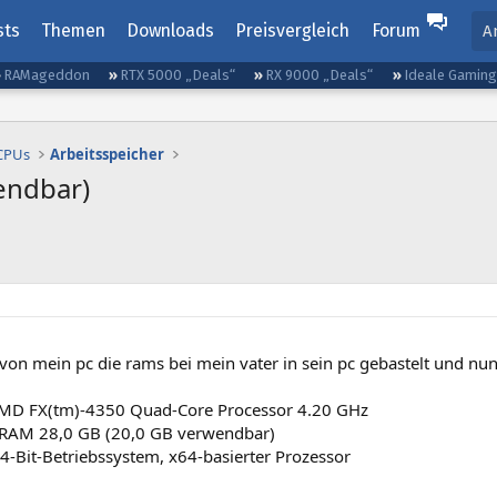
sts
Themen
Downloads
Preisvergleich
Forum
A
RAMageddon
RTX 5000 „Deals“
RX 9000 „Deals“
Ideale Gamin
 CPUs
Arbeitsspeicher
endbar)
von mein pc die rams bei mein vater in sein pc gebastelt und nun
MD FX(tm)-4350 Quad-Core Processor 4.20 GHz
er RAM 28,0 GB (20,0 GB verwendbar)
4-Bit-Betriebssystem, x64-basierter Prozessor