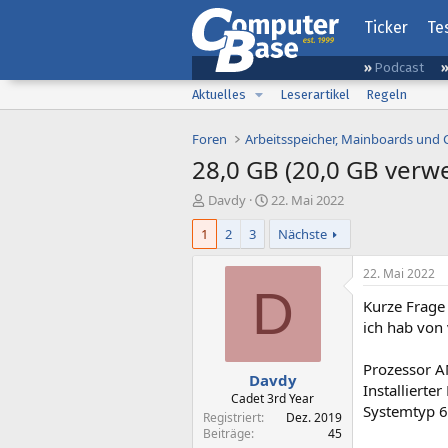
Ticker
Te
Podcast
Aktuelles
Leserartikel
Regeln
Foren
Arbeitsspeicher, Mainboards und
28,0 GB (20,0 GB verw
E
E
Davdy
22. Mai 2022
r
r
1
2
3
Nächste
s
s
t
t
e
e
22. Mai 2022
l
l
D
Kurze Frage
l
l
e
t
ich hab von 
r
a
m
Prozessor A
Davdy
Installiert
Cadet 3rd Year
Systemtyp 6
Registriert
Dez. 2019
Beiträge
45