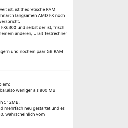
it ist, ist theoretische RAM
e schnarch langsamen AMD FX noch
erspricht.
FX6300 und selbst der ist, frisch
 meinem anderen, Uralt Testrechner
lagern und nochein paar GB RAM
blem:
ar,also weniger als 800 MB!
ich 512MB.
und mehrfach neu gestartet und es
10, wahrscheinlich vom