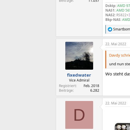
Beiträge
11.057
Dsktp:
AMD 97
NAS1:
AMD 56
NAS2:
RS822+
Bkp-NAS:
AMD
Smartbo
R
e
a
22. Mai 2022
k
t
i
Davdy schri
o
n
und nun ste
e
n
Wo steht da
fixedwater
:
Vice Admiral
Registriert
Feb. 2018
Beiträge
6.282
22. Mai 2022
D