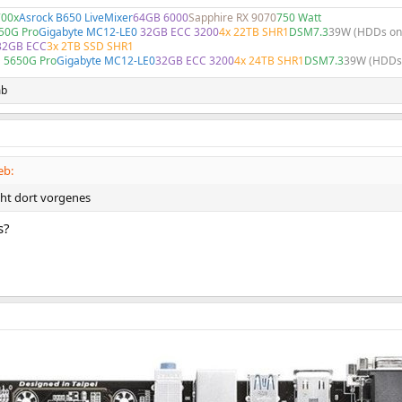
00x
Asrock B650 LiveMixer
64GB 6000
Sapphire RX 9070
750 Watt
50G Pro
Gigabyte MC12-LE0
32GB ECC 3200
4x 22TB SHR1
DSM7.3
39W (HDDs on
32GB ECC
3x 2TB SSD SHR1
 5650G Pro
Gigabyte MC12-LE0
32GB ECC 3200
4x 24TB SHR1
DSM7.3
39W (HDDs 
mb
eb:
ht dort vorgenes
s?