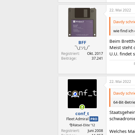
e
a
22. Mai 2022
k
t
i
Davdy schri
o
n
wie find ich
e
n
Beim Bretth
BFF
:
Meist steht 
¯\_(ツ)_/¯
U.U. findet 
Registriert
Okt. 2017
Beiträge
37.241
22. Mai 2022
Davdy schri
64-Bit-Betr
Staatsgehei
conf_t
schwadronie
Fleet Admiral
PRO
🎅Rätsel-Elite ’12
Registriert
Juni 2008
Welches Mai