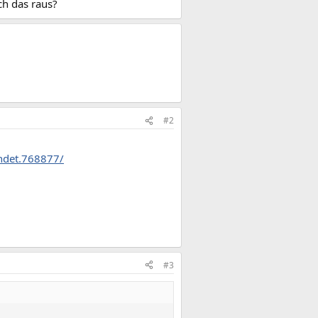
ch das raus?
#2
ndet.768877/
#3