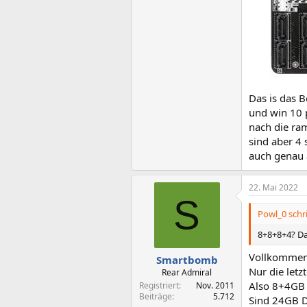
Das is das 
und win 10 
nach die ra
sind aber 4 
auch genau a
22. Mai 2022
S
Powl_0 schr
8+8+8+4? Dan
Vollkommen
Smartbomb
Nur die letz
Rear Admiral
Also 8+4GB 
Registriert
Nov. 2011
Beiträge
5.712
Sind 24GB D