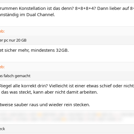
rummen Konstellation ist das denn? 8+8+8+4? Dann lieber auf 8+8
anständig im Dual Channel.
eb:
er pc nur 20 GB
tet sicher mehr, mindestens 32GB.
eb:
as falsch gemacht
Riegel alle korrekt drin? Vielleicht ist einer etwas schief oder nic
das was steckt, kann aber nicht damit arbeiten.
tweise sauber raus und wieder rein stecken.
5070Ti
|
64GB 3600/16
|
NATX²
#2
3900X B450
|
4060
|
32GB 3600/16
|
BT-06B
#3
3600 C6H
|
x
|
16GB 3600
 X5680 SR-2
|
R9 295X2
|
48GB 1720/10
|
Cast 808
#6
2x X5675 Z8NA
|
RX 560
|
48GB 1333/9R
|
G3
eck