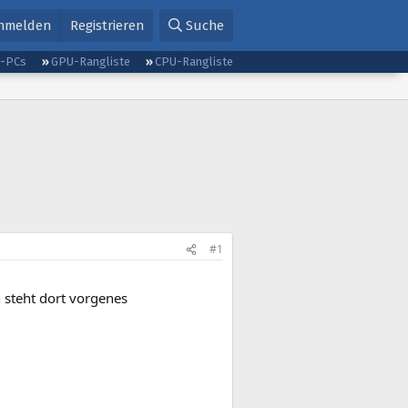
nmelden
Registrieren
Suche
g-PCs
GPU-Rangliste
CPU-Rangliste
#1
 steht dort vorgenes