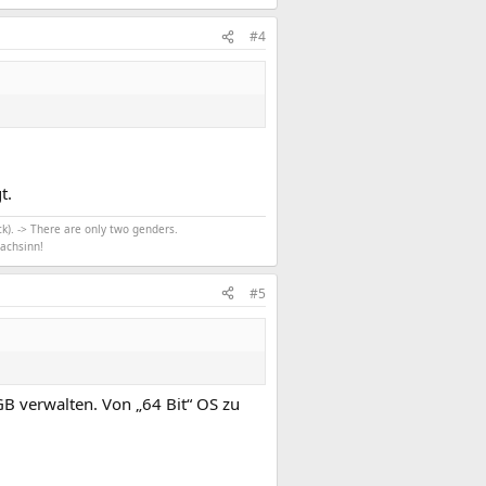
#4
t.
k). -> There are only two genders.
achsinn!
#5
B verwalten. Von „64 Bit“ OS zu