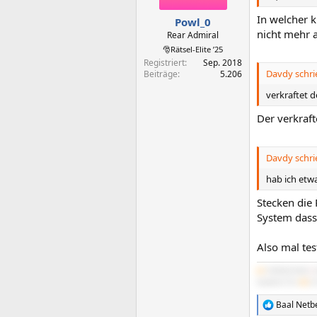
In welcher k
Powl_0
nicht mehr 
Rear Admiral
🎅Rätsel-Elite ’25
Registriert
Sep. 2018
Davdy schri
Beiträge
5.206
verkraftet d
Der verkraf
Davdy schri
hab ich etw
Stecken die 
System dass 
Also mal tes
#1
5700X3D B550
|
IdeaPad 5 Pro
#5
2x
Baal Netb
R