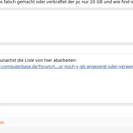
s falsch gemacht oder verkraftet der pc nur 20 GB und wie find i
nächst die Liste von hier abarbeiten:
.computerbase.de/forum/t...ur-noch-y-gb-angezeigt-oder-verwe
eb: