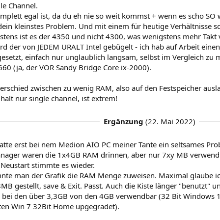
le Channel.
plett egal ist, da du eh nie so weit kommst + wenn es scho SO we
dein kleinstes Problem. Und mit einem für heutige Verhältniss
stens ist es der 4350 und nicht 4300, was wenigstens mehr Takt v
d der von JEDEM URALT Intel gebügelt - ich hab auf Arbeit einen 
esetzt, einfach nur unglaublich langsam, selbst im Vergleich zu
660 (ja, der VOR Sandy Bridge Core ix-2000).
erschied zwischen zu wenig RAM, also auf den Festspeicher aus
halt nur single channel, ist extrem!
Ergänzung
(
22. Mai 2022
)
 hatte erst bei nem Medion AIO PC meiner Tante ein seltsames Pro
nager waren die 1x4GB RAM drinnen, aber nur 7xy MB verwendb
Neustart stimmte es wieder.
nte man der Grafik die RAM Menge zuweisen. Maximal glaube 
MB gestellt, save & Exit. Passt. Auch die Kiste länger "benutzt" 
r bei den über 3,3GB von den 4GB verwendbar (32 Bit Windows 
erten Win 7 32Bit Home upgegradet).