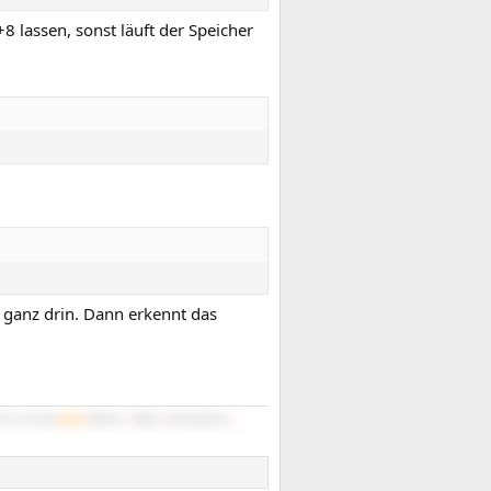
 lassen, sonst läuft der Speicher
ht ganz drin. Dann erkennt das
/16
|
PC-D60
#4/M
7840HS
|
780M
|
32GB 6400/21
|