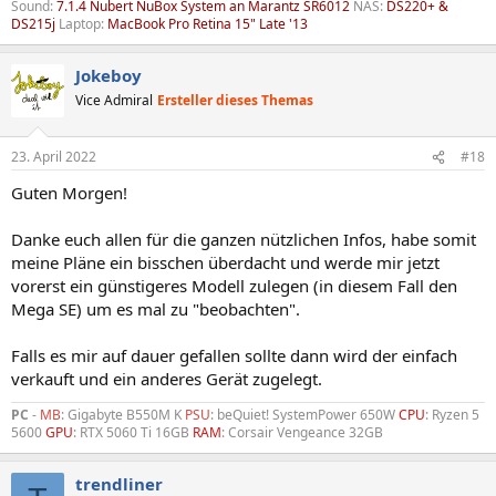
Sound:
7.1.4 Nubert NuBox System an Marantz SR6012
NAS:
DS220+ &
DS215j
Laptop:
MacBook Pro Retina 15" Late '13
Jokeboy
Vice Admiral
Ersteller dieses Themas
23. April 2022
#18
Guten Morgen!
Danke euch allen für die ganzen nützlichen Infos, habe somit
meine Pläne ein bisschen überdacht und werde mir jetzt
vorerst ein günstigeres Modell zulegen (in diesem Fall den
Mega SE) um es mal zu "beobachten".
Falls es mir auf dauer gefallen sollte dann wird der einfach
verkauft und ein anderes Gerät zugelegt.
PC
-
MB
: Gigabyte B550M K
PSU
: beQuiet! SystemPower 650W
CPU
: Ryzen 5
5600
GPU
: RTX 5060 Ti 16GB
RAM
: Corsair Vengeance 32GB
trendliner