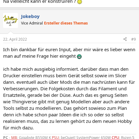
Na vielleicht kann er konstruiren ?
:
Jokeboy
Vice Admiral
Ersteller dieses Themas
22. April 2022
#9
Ich bin dankbar für euren Input, aber mir wäre es lieber wenn
man auf meine Frage hier eingeht
ich habe mich ausgiebig informiert. darüber dass man den
Drucker einstellen muss beim Gerät selbst sowie im Slicer
dann. eventuell auch über Mods die man nachrüsten kann für
Verbesserungen. Die Folgekosten durch das Filament und
Ersatzteile, gerade bei der Düse. Auch das es genug Seiten
wie Thingiverse gibt mit genug Modellen aber auch andere
Tools selbst zu modellieren. Das gehört sowieso zum Plan
denn ich habe schon paar Ideen die ich so oder so selbst
realisieren muss, das zu lernen gehört zu dem neuen Hobby
für mich dazu.
PC
-
MB
: Gigabyte B550M K
PSU
: beQuiet! SystemPower 650W
CPU
: Ryzen 5