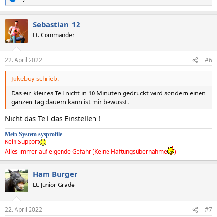
R
e
a
Sebastian_12
k
t
Lt. Commander
i
o
n
22. April 2022
#6
e
n
Jokeboy schrieb:
:
Das ein kleines Teil nicht in 10 Minuten gedruckt wird sondern einen
ganzen Tag dauern kann ist mir bewusst.
Nicht das Teil das Einstellen !
M
e
in System sysprofile
Kein Support
Alles immer auf eigende Gefahr (Keine Haftungsübernahme
)
Ham Burger
Lt. Junior Grade
22. April 2022
#7