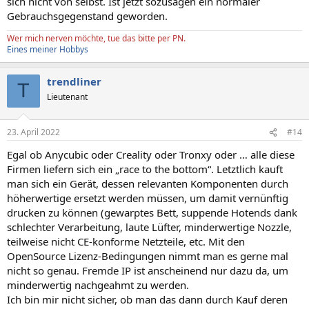
sich nicht von selbst. Ist jetzt sozusagen ein normaler
Gebrauchsgegenstand geworden.
Wer mich nerven möchte, tue das bitte per PN.
Eines meiner Hobbys
trendliner
T
Lieutenant
23. April 2022
#14
Egal ob Anycubic oder Creality oder Tronxy oder … alle diese
Firmen liefern sich ein „race to the bottom“. Letztlich kauft
man sich ein Gerät, dessen relevanten Komponenten durch
höherwertige ersetzt werden müssen, um damit vernünftig
drucken zu können (gewarptes Bett, suppende Hotends dank
schlechter Verarbeitung, laute Lüfter, minderwertige Nozzle,
teilweise nicht CE-konforme Netzteile, etc. Mit den
OpenSource Lizenz-Bedingungen nimmt man es gerne mal
nicht so genau. Fremde IP ist anscheinend nur dazu da, um
minderwertig nachgeahmt zu werden.
Ich bin mir nicht sicher, ob man das dann durch Kauf deren