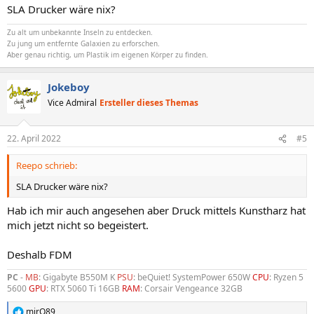
SLA Drucker wäre nix?
Zu alt um unbekannte Inseln zu entdecken.
Zu jung um entfernte Galaxien zu erforschen.
Aber genau richtig, um Plastik im eigenen Körper zu finden.
Jokeboy
Vice Admiral
Ersteller dieses Themas
22. April 2022
#5
Reepo schrieb:
SLA Drucker wäre nix?
Hab ich mir auch angesehen aber Druck mittels Kunstharz hat
mich jetzt nicht so begeistert.
Deshalb FDM
PC
-
MB
: Gigabyte B550M K
PSU
: beQuiet! SystemPower 650W
CPU
: Ryzen 5
5600
GPU
: RTX 5060 Ti 16GB
RAM
: Corsair Vengeance 32GB
mjrO89