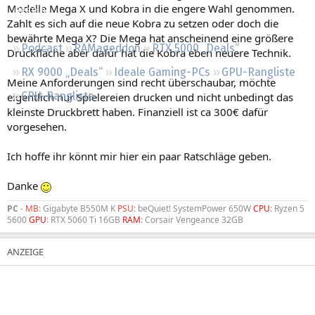
Modelle Mega X und Kobra in die engere Wahl genommen.
Regeln
Zahlt es sich auf die neue Kobra zu setzen oder doch die
bewährte Mega X? Die Mega hat anscheinend eine größere
Podcast
RAMageddon
RTX 5000 „Deals“
Druckfläche aber dafür hat die Kobra eben neuere Technik.
RX 9000 „Deals“
Ideale Gaming-PCs
GPU-Rangliste
Meine Anforderungen sind recht überschaubar, möchte
CPU-Rangliste
eigentlich nur Spielereien drucken und nicht unbedingt das
kleinste Druckbrett haben. Finanziell ist ca 300€ dafür
vorgesehen.
Ich hoffe ihr könnt mir hier ein paar Ratschläge geben.
Danke
PC
-
MB
: Gigabyte B550M K
PSU
: beQuiet! SystemPower 650W
CPU
: Ryzen 5
5600
GPU
: RTX 5060 Ti 16GB
RAM
: Corsair Vengeance 32GB