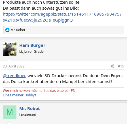
Produkte auch noch unterstützen sollte.
Da passt dann auch sowas gut ins Bild:
https://twitter.com/agepbiz/status/1514611716985790475?
s=21&t=fuecw5j8292Qa_eGplggnQ
Mr. Robot
R
e
a
Ham Burger
k
t
Lt. Junior Grade
i
o
n
23. April 2022
#15
e
n
@trendliner
, wieviele 3D-Drucker nennst Du denn Dein Eigen,
:
das Du so konkret über deren Mängel berichten kannst?
Wer mich nerven möchte, tue das bitte per PN.
Eines meiner Hobbys
Mr. Robot
M
Lieutenant