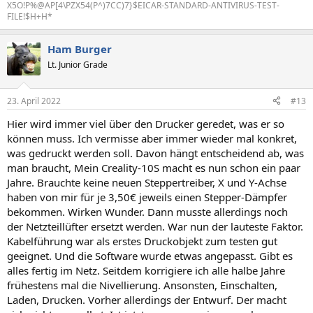
X5O!P%@AP[4\PZX54(P^)7CC)7}$EICAR-STANDARD-ANTIVIRUS-TEST-
FILE!$H+H*
Ham Burger
Lt. Junior Grade
23. April 2022
#13
Hier wird immer viel über den Drucker geredet, was er so
können muss. Ich vermisse aber immer wieder mal konkret,
was gedruckt werden soll. Davon hängt entscheidend ab, was
man braucht, Mein Creality-10S macht es nun schon ein paar
Jahre. Brauchte keine neuen Steppertreiber, X und Y-Achse
haben von mir für je 3,50€ jeweils einen Stepper-Dämpfer
bekommen. Wirken Wunder. Dann musste allerdings noch
der Netzteillüfter ersetzt werden. War nun der lauteste Faktor.
Kabelführung war als erstes Druckobjekt zum testen gut
geeignet. Und die Software wurde etwas angepasst. Gibt es
alles fertig im Netz. Seitdem korrigiere ich alle halbe Jahre
frühestens mal die Nivellierung. Ansonsten, Einschalten,
Laden, Drucken. Vorher allerdings der Entwurf. Der macht