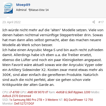
Moep89
Admiral
🎅Rätsel-Elite ’24
23. April 2022
#17
Ich würde nicht mehr auf die "alten" Modelle setzen. Viele von
denen haben nichtmal vernünftige Steppertreiber drin. Sowas
hat man dann alles selbst gemacht, aber das machen neuere
Modelle ab Werk schon besser.
Ich habe einen Anycubic Mega-S und bin auch recht zufrieden
damit. Allerdings habe ich eben u.a. die Treiber ersetzt,
ebenso die Lüfter und noch ein paar Kleinigkeiten angepasst.
Mein Favorit wäre aktuell sowas wie der Anycubic Vyper oder
ein Artillery Sidewinder X2. Kosten zwar meist etwas mehr als
300€, sind aber einfach die gereifteren Produkte. Natürlich
sind auch die nicht perfekt, aber sie gehen schon viele
Kritikpunkte der alten Garde an.
CPU:
i7-8700
GPU:
AMD RX 9070 XT
Ram:
4x8GB G.Skill RipJaws 3200
MoBo:
AsRock Z370 Extreme4
SSD:
1x Samsung 980 Pro 2TB + 3 Weitere
NT:
BQ DarkPower 12 750
Monitor:
Dell S2721DGF