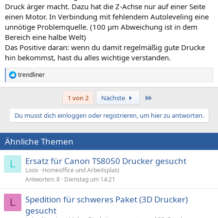
Druck ärger macht. Dazu hat die Z-Achse nur auf einer Seite
einen Motor. In Verbindung mit fehlendem Autoleveling eine
unnötige Problemquelle. (100 µm Abweichung ist in dem
Bereich eine halbe Welt)
Das Positive daran: wenn du damit regelmäßig gute Drucke
hin bekommst, hast du alles wichtige verstanden.
trendliner
R
e
a
Letzte
1 von 2
Nächste
k
t
Du musst dich einloggen oder registrieren, um hier zu antworten.
i
o
n
Ähnliche Themen
e
n
:
Ersatz für Canon TS8050 Drucker gesucht
L
Loox
Homeoffice und Arbeitsplatz
Antworten
8
Dienstag um 14:21
Spedition für schweres Paket (3D Drucker)
L
gesucht