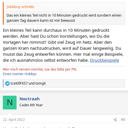
Jokeboy schrieb:
Das ein kleines Teil nicht in 10 Minuten gedruckt wird sondern einen
ganzen Tag dauern kann ist mir bewusst
Ein kleines Teil kann durchaus in 10 Minuten gedruckt
werden. Aber hast Du schon Vorstellungen, wo Du die
Vorlagen her nimmst? Gibt viel Zeug im Netz. Aber den
ganzen Kram nachzudrucken, wird auf Dauer langweilig. Du
musst das Zeug entwerfen können. Hier mal einige Beispiele,
die ich ausnahmslos selbst entworfen habe.
Druckbeispiele
Wer mich nerven möchte, tue das bitte per PN.
Eines meiner Hobbys
IceKillFX57
und
tomgit
R
e
a
Noctraah
k
N
t
Cadet 4th Year
i
o
n
22. April 2022
#8
e
n