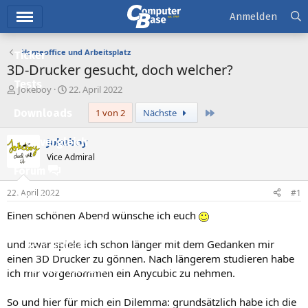
Hauptmenü
Anmelden
Homeoffice und Arbeitsplatz
Ticker
3D-Drucker gesucht, doch welcher?
Tests
E
E
Jokeboy
22. April 2022
r
r
Letzte
Downloads
1 von 2
Nächste
s
s
t
t
e
e
Jokeboy
Preisvergleich
l
l
Vice Admiral
l
l
Forum
e
t
r
a
22. April 2022
#1
Aktuelles
m
Einen schönen Abend wünsche ich euch
Empfohlene Inhalte
und zwar spiele ich schon länger mit dem Gedanken mir
Neue Beiträge
einen 3D Drucker zu gönnen. Nach längerem studieren habe
Neueste Aktivitäten
ich mir vorgenommen ein Anycubic zu nehmen.
Leserartikel
So und hier für mich ein Dilemma: grundsätzlich habe ich die