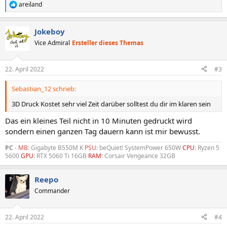
areiland
R
e
a
Jokeboy
k
t
Vice Admiral
Ersteller dieses Themas
i
o
n
22. April 2022
#3
e
n
Sebastian_12 schrieb:
:
3D Druck Kostet sehr viel Zeit darüber solltest du dir im klaren sein
Das ein kleines Teil nicht in 10 Minuten gedruckt wird
sondern einen ganzen Tag dauern kann ist mir bewusst.
PC
-
MB
: Gigabyte B550M K
PSU
: beQuiet! SystemPower 650W
CPU
: Ryzen 5
5600
GPU
: RTX 5060 Ti 16GB
RAM
: Corsair Vengeance 32GB
Reepo
Commander
22. April 2022
#4