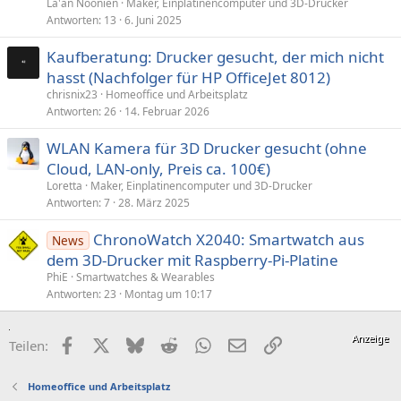
La'an Noonien
Maker, Einplatinencomputer und 3D-Drucker
Antworten
13
6. Juni 2025
Kaufberatung: Drucker gesucht, der mich nicht
hasst (Nachfolger für HP OfficeJet 8012)
chrisnix23
Homeoffice und Arbeitsplatz
Antworten
26
14. Februar 2026
WLAN Kamera für 3D Drucker gesucht (ohne
Cloud, LAN-only, Preis ca. 100€)
Loretta
Maker, Einplatinencomputer und 3D-Drucker
Antworten
7
28. März 2025
ChronoWatch X2040: Smartwatch aus
News
dem 3D-Drucker mit Raspberry-Pi-Platine
PhiE
Smartwatches & Wearables
Antworten
23
Montag um 10:17
Facebook
X (Twitter)
Bluesky
Reddit
WhatsApp
E-Mail
Link
Teilen:
Homeoffice und Arbeitsplatz