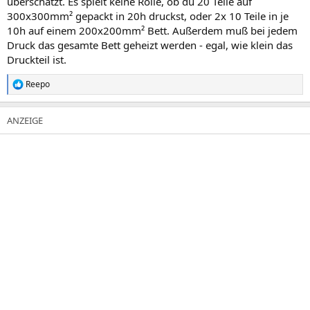
überschätzt. Es spielt keine Rolle, ob du 20 Teile auf
300x300mm² gepackt in 20h druckst, oder 2x 10 Teile in je
10h auf einem 200x200mm² Bett. Außerdem muß bei jedem
Druck das gesamte Bett geheizt werden - egal, wie klein das
Druckteil ist.
Reepo
R
e
a
k
t
i
o
n
e
n
: