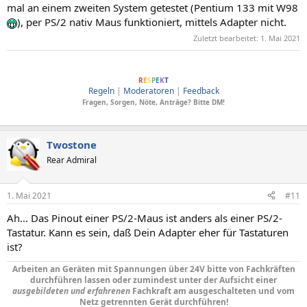
mal an einem zweiten System getestet (Pentium 133 mit W98
), per PS/2 nativ Maus funktioniert, mittels Adapter nicht.
Zuletzt bearbeitet:
1. Mai 2021
ComputerBase soll Menschen verbinden, dafür wesentlich sind Anstand und
R
E
S
P
E
K
T
Regeln
|
Moderatoren
|
Feedback
Fragen, Sorgen, Nöte, Anträge? Bitte DM!
Twostone
Rear Admiral
1. Mai 2021
#11
Ah... Das Pinout einer PS/2-Maus ist anders als einer PS/2-
Tastatur. Kann es sein, daß Dein Adapter eher für Tastaturen
ist?
Arbeiten an Geräten mit Spannungen über 24V bitte von Fachkräften
durchführen lassen oder zumindest unter der Aufsicht einer
ausgebildeten und erfahrenen
Fachkraft am ausgeschalteten und vom
Netz getrennten Gerät durchführen!