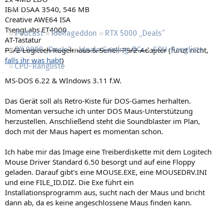
Regeln
IBM DSAA 3540, 546 MB
Creative AWE64 ISA
TsengLabs ET4000
Podcast
RAMageddon
RTX 5000 „Deals“
AT-Tastatur
PS/2 Logitech Kugelmaus & Seriell-PS/2-Adapter
(funzt nicht,
RX 9000 „Deals“
Ideale Gaming-PCs
GPU-Rangliste
falls ihr was habt
)
CPU-Rangliste
MS-DOS 6.22 & WIndows 3.11 f.W.
Das Gerät soll als Retro-Kiste für DOS-Games herhalten.
Momentan versuche ich unter DOS Maus-Unterstützung
herzustellen. Anschließend steht die Soundblaster im Plan,
doch mit der Maus hapert es momentan schon.
Ich habe mir das Image eine Treiberdiskette mit dem Logitech
Mouse Driver Standard 6.50 besorgt und auf eine Floppy
geladen. Darauf gibt's eine MOUSE.EXE, eine MOUSEDRV.INI
und eine FILE_ID.DIZ. Die Exe führt ein
Installationsprogramm aus, sucht nach der Maus und bricht
dann ab, da es keine angeschlossene Maus finden kann.