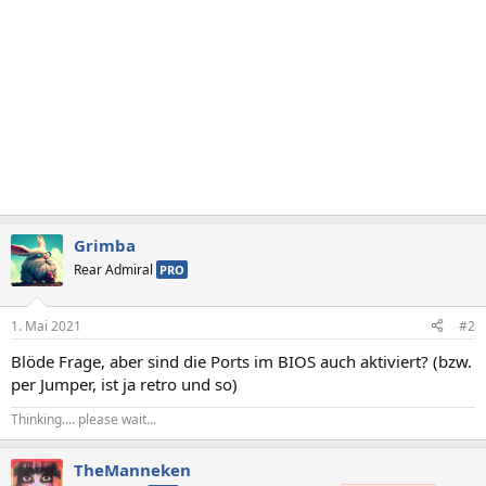
n
:
Grimba
Rear Admiral
PRO
1. Mai 2021
#2
Blöde Frage, aber sind die Ports im BIOS auch aktiviert? (bzw.
per Jumper, ist ja retro und so)
Thinking.... please wait...
TheManneken