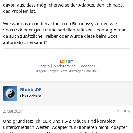
davon aus, dass möglicherweise der Adapter, den ich habe,
das Problem ist.
Wie war das denn bei aktuelleren Betriebssystemen wie
9x/NT/2k oder gar XP und seriellen Mäusen - benötigte man
da auch zusätzliche Treiber oder wurde diese beim Boot
automatisch erkannt?
ComputerBase soll Menschen verbinden, dafür wesentlich sind Anstand und
R
E
S
P
E
K
T
Regeln
|
Moderatoren
|
Feedback
Fragen, Sorgen, Nöte, Anträge? Bitte DM!
BlubbsDE
Fleet Admiral
2. Mai 2021
#14
Und grundsätzlich. SER: und PS/2 Mäuse sind komplett
unterschiedlich Welten. Adapter funktionieren nicht. Adapter