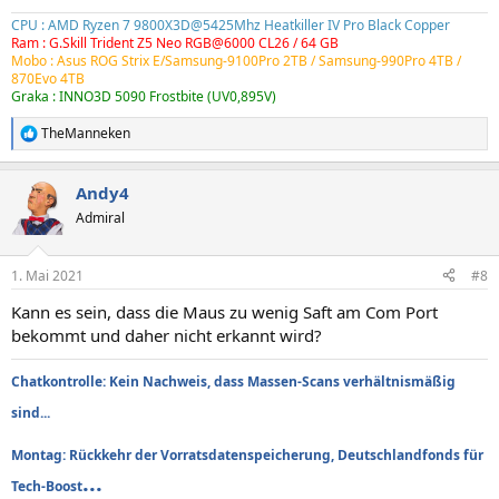
CPU : AMD Ryzen 7 9800X3D@5425Mhz Heatkiller IV Pro Black Copper
Ram : G.Skill Trident Z5 Neo RGB@6000 CL26 / 64 GB
Mobo : Asus ROG Strix E/Samsung-9100Pro 2TB /
Samsung-990Pro 4TB
/
870Evo 4TB
Graka : INNO3D 5090 Frostbite (UV0,895V)
TheManneken
R
e
a
Andy4
k
t
Admiral
i
o
n
1. Mai 2021
#8
e
n
Kann es sein, dass die Maus zu wenig Saft am Com Port
:
bekommt und daher nicht erkannt wird?
Chatkontrolle: Kein Nachweis, dass Massen-Scans verhältnismäßig
sind...
Montag: Rückkehr der Vorratsdatenspeicherung, Deutschlandfonds für
...
Tech-Boost