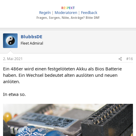
ComputerBase soll Menschen verbinden, dafür wesentlich sind Anstand und
R
E
S
P
E
K
T
Regeln
|
Moderatoren
|
Feedback
Fragen, Sorgen, Nöte, Anträge? Bitte DM!
BlubbsDE
Fleet Admiral
2. Mai 2021
#16
Ein 486er wird einen festgelöteten Akku als Bios Batterie
haben. Ein Wechsel bedeutet alten auslöten und neuen
anlöten.
In etwa so.