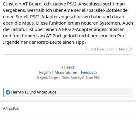
Es ist ein AT-Board, d.h. native PS/2-Anschlüsse sucht man
vergebens, weshalb ich über eine seriell/parallel-Slotblende
einen Seriell-PS/2-Adapter angeschlossen habe und daran
eben die Maus. Diese funktioniert an neueren Systemen. Auch
die Tastatur ist über einen AT-PS/2-Adapter angeschlossen
und funktioniert am AT-Port, jedoch nicht am seriellen Port.
Irgendeiner der Retro-Leute einen Tipp?
Zuletzt bearbeitet:
3. Mai 2021
ComputerBase soll Menschen verbinden, dafür wesentlich sind Anstand und
R
E
S
P
E
K
T
Regeln
|
Moderatoren
|
Feedback
Fragen, Sorgen, Nöte, Anträge? Bitte DM!
HerrAbisZ
und
AncapDude
R
e
a
k
t
i
o
n
e