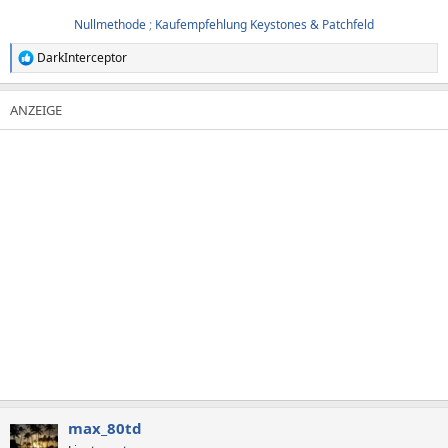
Nullmethode
;
Kaufempfehlung Keystones & Patchfeld
DarkInterceptor
R
e
a
k
t
i
o
n
e
n
:
max_80td