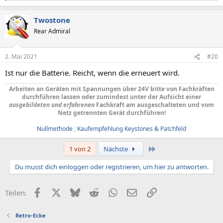
e
a
Twostone
k
t
Rear Admiral
i
o
n
2. Mai 2021
#20
e
n
Ist nur die Batterie. Reicht, wenn die erneuert wird.
:
Arbeiten an Geräten mit Spannungen über 24V bitte von Fachkräften
durchführen lassen oder zumindest unter der Aufsicht einer
ausgebildeten und erfahrenen
Fachkraft am ausgeschalteten und vom
Netz getrennten Gerät durchführen!
Nullmethode
;
Kaufempfehlung Keystones & Patchfeld
Letzte
1 von 2
Nächste
Du musst dich einloggen oder registrieren, um hier zu antworten.
Facebook
X (Twitter)
Bluesky
Reddit
WhatsApp
E-Mail
Link
Teilen:
Retro-Ecke