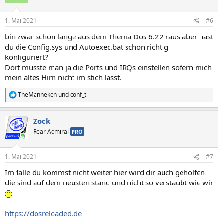
1. Mai 2021
#6
bin zwar schon lange aus dem Thema Dos 6.22 raus aber hast
du die Config.sys und Autoexec.bat schon richtig
konfiguriert?
Dort musste man ja die Ports und IRQs einstellen sofern mich
mein altes Hirn nicht im stich lässt.
TheManneken
und
conf_t
R
e
a
Zock
k
t
Rear Admiral
PRO
i
o
n
1. Mai 2021
#7
e
n
Im falle du kommst nicht weiter hier wird dir auch geholfen
:
die sind auf dem neusten stand und nicht so verstaubt wie wir
https://dosreloaded.de