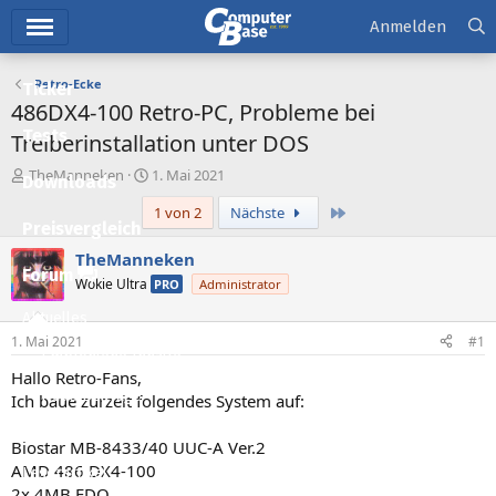
Hauptmenü
Anmelden
Retro-Ecke
Ticker
486DX4-100 Retro-PC, Probleme bei
Tests
Treiberinstallation unter DOS
E
E
TheManneken
1. Mai 2021
Downloads
r
r
Letzte
1 von 2
Nächste
s
s
Preisvergleich
t
t
e
e
TheManneken
l
l
Forum
Wokie Ultra
PRO
Administrator
l
l
e
t
Aktuelles
r
a
1. Mai 2021
#1
m
Empfohlene Inhalte
Hallo Retro-Fans,
Neue Beiträge
Ich baue zurzeit folgendes System auf:
Neueste Aktivitäten
Biostar MB-8433/40 UUC-A Ver.2
AMD 486 DX4-100
Leserartikel
2x 4MB EDO