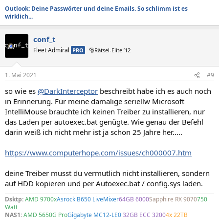
Outlook: Deine Passwörter und deine Emails. So schlimm ist es
wirklich...
conf_t
Fleet Admiral
PRO
🎅Rätsel-Elite ’12
1. Mai 2021
#9
so wie es
@DarkInterceptor
beschreibt habe ich es auch noch
in Erinnerung. Für meine damalige seriellw Microsoft
IntelliMouse brauchte ich keinen Treiber zu installieren, nur
das Laden per autoexec.bat genügte. Wie genau der Befehl
darin weiß ich nicht mehr ist ja schon 25 Jahre her.....
https://www.computerhope.com/issues/ch000007.htm
deine Treiber musst du vermutlich nicht installieren, sondern
auf HDD kopieren und per Autoexec.bat / config.sys laden.
Dsktp:
AMD 9700x
Asrock B650 LiveMixer
64GB 6000
Sapphire RX 9070
750
Watt
NAS1:
AMD 5650G Pro
Gigabyte MC12-LE0
32GB ECC 3200
4x 22TB