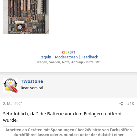
ComputerBase soll Menschen verbinden, dafür wesentlich sind Anstand und
R
E
S
P
E
K
T
Regeln
|
Moderatoren
|
Feedback
Fragen, Sorgen, Nöte, Anträge? Bitte DM!
Twostone
Rear Admiral
2. Mai 2021
#18
Sehr löblich, daß die Batterie vor dem Einlagern entfernt
wurde.
Arbeiten an Geräten mit Spannungen über 24V bitte von Fachkräften
durchführen lassen oder zumindest unter der Aufsicht einer