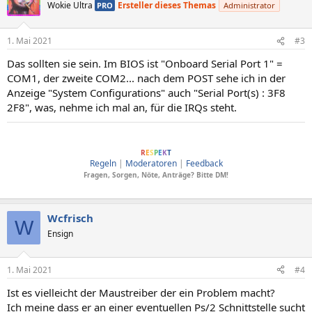
Wokie Ultra
Ersteller dieses Themas
PRO
Administrator
1. Mai 2021
#3
Das sollten sie sein. Im BIOS ist "Onboard Serial Port 1" =
COM1, der zweite COM2... nach dem POST sehe ich in der
Anzeige "System Configurations" auch "Serial Port(s) : 3F8
2F8", was, nehme ich mal an, für die IRQs steht.
ComputerBase soll Menschen verbinden, dafür wesentlich sind Anstand und
R
E
S
P
E
K
T
Regeln
|
Moderatoren
|
Feedback
Fragen, Sorgen, Nöte, Anträge? Bitte DM!
Wcfrisch
W
Ensign
1. Mai 2021
#4
Ist es vielleicht der Maustreiber der ein Problem macht?
Ich meine dass er an einer eventuellen Ps/2 Schnittstelle sucht