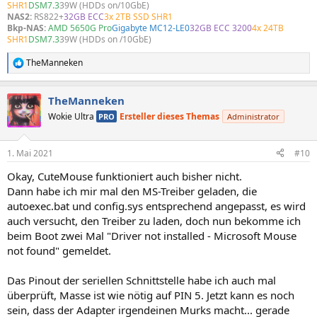
SHR1
DSM7.3
39W (HDDs on/10GbE)
NAS2:
RS822+
32GB ECC
3x 2TB SSD SHR1
Bkp-NAS:
AMD 5650G Pro
Gigabyte MC12-LE0
32GB ECC 3200
4x 24TB
SHR1
DSM7.3
39W (HDDs on /10GbE)
TheManneken
R
e
a
TheManneken
k
t
Wokie Ultra
Ersteller dieses Themas
PRO
Administrator
i
o
n
1. Mai 2021
#10
e
n
Okay, CuteMouse funktioniert auch bisher nicht.
:
Dann habe ich mir mal den MS-Treiber geladen, die
autoexec.bat und config.sys entsprechend angepasst, es wird
auch versucht, den Treiber zu laden, doch nun bekomme ich
beim Boot zwei Mal "Driver not installed - Microsoft Mouse
not found" gemeldet.
Das Pinout der seriellen Schnittstelle habe ich auch mal
überprüft, Masse ist wie nötig auf PIN 5. Jetzt kann es noch
sein, dass der Adapter irgendeinen Murks macht... gerade