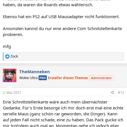
haben, da waren die Boards etwas wählerisch.
Ebenso hat ein PS2 auf USB Mausadapter nicht funktioniert.
Ansonsten kannst du nur eine andere Com Schnitstellenkarte
probieren.
mfg
Zock
R
e
a
TheManneken
k
t
Wokie Ultra
Ersteller dieses Themas
PRO
Administrator
i
o
n
2. Mai 2021
#13
e
n
Eine Schnittstellenkarte wäre auch mein übernächster
:
Gedanke. Für's Erste besorge ich mir doch erst mal eine echte
serielle Maus (ganz schön rar geworden, die Dinger). Kann
auf jeden Fall nicht schade, eine zu haben. Das Pack gucke ich
mir trotzdem auch mal an. Momentan gehe ich jedoch eher