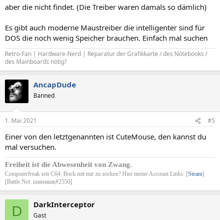
aber die nicht findet. (Die Treiber waren damals so dämlich)
Es gibt auch moderne Maustreiber die intelligenter sind für
DOS die noch wenig Speicher brauchen. Einfach mal suchen
Retro-Fan | Hardware-Nerd | Reparatur der Grafikkarte / des Notebooks /
des Mainboards nötig?
AncapDude
Banned
1. Mai 2021
#5
Einer von den letztgenannten ist CuteMouse, den kannst du
mal versuchen.
Freiheit ist die Abwesenheit von Zwang.
Computerfreak seit C64. Bock mit mir zu zocken? Hier meine Account Links: [
Steam
]
[Battle.Net: шаянашқ#2550]
DarkInterceptor
D
Gast