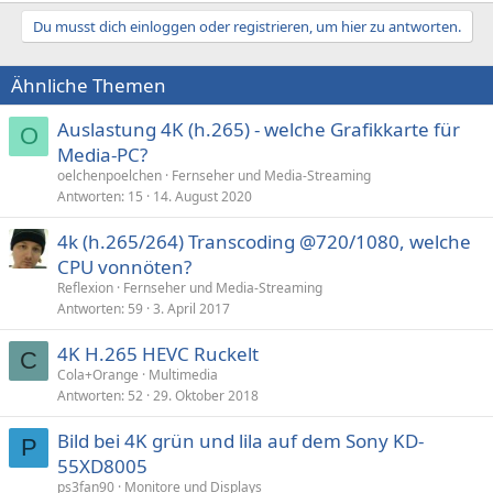
Du musst dich einloggen oder registrieren, um hier zu antworten.
Ähnliche Themen
Auslastung 4K (h.265) - welche Grafikkarte für
O
Media-PC?
oelchenpoelchen
Fernseher und Media-Streaming
Antworten
15
14. August 2020
4k (h.265/264) Transcoding @720/1080, welche
CPU vonnöten?
Reflexion
Fernseher und Media-Streaming
Antworten
59
3. April 2017
4K H.265 HEVC Ruckelt
C
Cola+Orange
Multimedia
Antworten
52
29. Oktober 2018
Bild bei 4K grün und lila auf dem Sony KD-
P
55XD8005
ps3fan90
Monitore und Displays