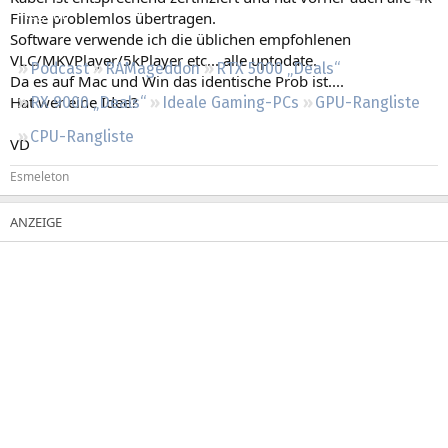
Regeln
Filme problemlos übertragen.
Software verwende ich die üblichen empfohlenen
VLC/MKVPlayer/5kPlayer etc... alle uptodate.
Podcast
RAMageddon
RTX 5000 „Deals“
Da es auf Mac und Win das identische Prob ist....
Hat wer eine Idee?
RX 9000 „Deals“
Ideale Gaming-PCs
GPU-Rangliste
CPU-Rangliste
VD
Esmeleton