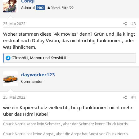
Conqi
Admiral
PRO
🎄Rätsel-Elite ’22
25. Mai 2022
#3
Woher stammen diese "4k movies" denn? Grün und lila klingt
erstmal nach Dolby Vision, das nicht richtig funktioniert, oder
was ähnlichem.
GTrash81
,
Manou
und
KenshiHH
R
e
a
dayworker123
k
t
Commander
i
o
n
25. Mai 2022
#4
e
n
wie ein Kopierschutz vielleicht , hdcp funktioniert nicht mehr
:
über das Hdmi Kabel
Chuck Norris kennt kein Schmerz , aber der Schmerz kennt Chuck Norris.
Chuck Norris hat keine Angst , aber die Angst hat Angst vor Chuck Norris.