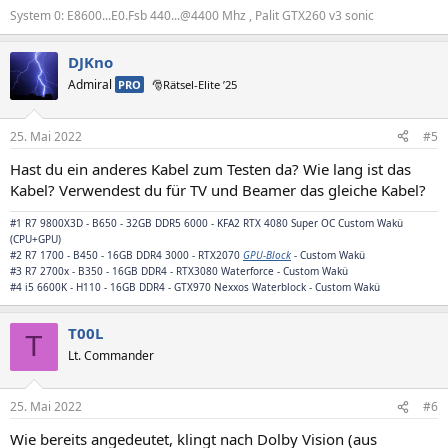
System 0: E8600...E0.Fsb 440...@4400 Mhz , Palit GTX260 v3 sonic
DJKno
Admiral
PRO
🎅Rätsel-Elite ’25
25. Mai 2022
#5
Hast du ein anderes Kabel zum Testen da? Wie lang ist das
Kabel? Verwendest du für TV und Beamer das gleiche Kabel?
#1 R7 9800X3D - B650 - 32GB DDR5 6000 - KFA2 RTX 4080 Super OC Custom Wakü
(CPU+GPU)
#2 R7 1700 - B450 - 16GB DDR4 3000 - RTX2070
GPU-Block
- Custom Wakü
#3 R7 2700x - B350 - 16GB DDR4 - RTX3080 Waterforce - Custom Wakü
#4 i5 6600K - H110 - 16GB DDR4 -
GTX970 Nexxos Waterblock
- Custom Wakü
T00L
T
Lt. Commander
25. Mai 2022
#6
Wie bereits angedeutet, klingt nach Dolby Vision (aus