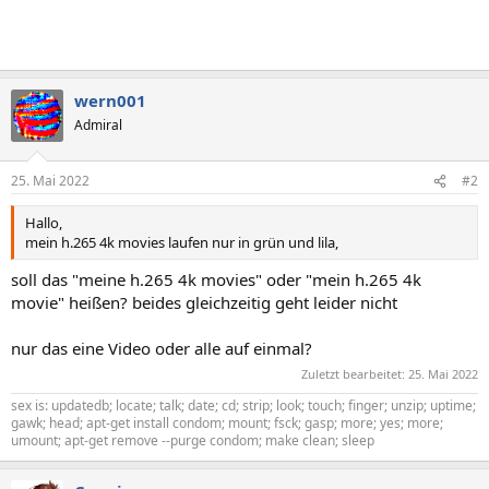
wern001
Admiral
25. Mai 2022
#2
Hallo,
mein h.265 4k movies laufen nur in grün und lila,
soll das "meine h.265 4k movies" oder "mein h.265 4k
movie" heißen? beides gleichzeitig geht leider nicht
nur das eine Video oder alle auf einmal?
Zuletzt bearbeitet:
25. Mai 2022
sex is: updatedb; locate; talk; date; cd; strip; look; touch; finger; unzip; uptime;
gawk; head; apt-get install condom; mount; fsck; gasp; more; yes; more;
umount; apt-get remove --purge condom; make clean; sleep