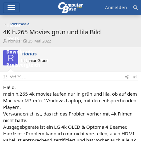
Hauptmenü
Anmelden
Multimedia
Ticker
4K h.265 Movies grün und lila Bild
Tests
E
E
rionus
25. Mai 2022
r
r
Downloads
s
s
rionus
R
t
t
Lt. Junior Grade
e
e
Preisvergleich
l
l
l
l
25. Mai 2022
#1
Forum
e
t
r
a
Hallo,
Aktuelles
m
mein h.265 4k movies laufen nur in grün und lila, ob auf dem
Mac mini M1 oder Windows Laptop, mit den entsprechenden
Empfohlene Inhalte
Playern.
Neue Beiträge
Verwunderlich ist, das ich das Problen vorher mit 4k Filmen
nicht hatte.
Neueste Aktivitäten
Ausgagebgeräte ist ein LG 4k OLED & Optoma 4 Beamer.
Hardware Problem kann ich mir nicht vorstellen, auch HDMI
Leserartikel
Kabel ist entsprechend zertifiziert und hat vorher auch alle 4k