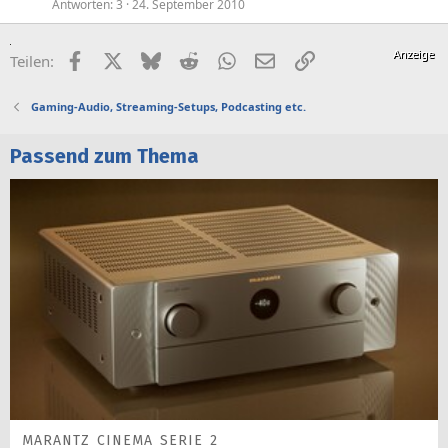
Antworten
3
24. September 2010
Facebook
X (Twitter)
Bluesky
Reddit
WhatsApp
E-Mail
Link
Teilen:
Gaming-Audio, Streaming-Setups, Podcasting etc.
Passend zum Thema
MARANTZ CINEMA SERIE 2