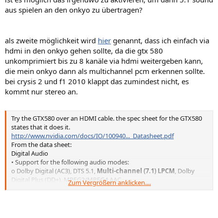
aus spielen an den onkyo zu übertragen?
als zweite möglichkeit wird
hier
genannt, dass ich einfach via
hdmi in den onkyo gehen sollte, da die gtx 580
unkomprimiert bis zu 8 kanäle via hdmi weitergeben kann,
die mein onkyo dann als multichannel pcm erkennen sollte.
bei crysis 2 und f1 2010 klappt das zumindest nicht, es
kommt nur stereo an.
Try the GTX580 over an HDMI cable. the spec sheet for the GTX580
states that it does it.
http://www.nvidia.com/docs/IO/100940..._Datasheet.pdf
From the data sheet:
Digital Audio
• Support for the following audio modes:
o Dolby Digital (AC3), DTS 5.1,
Multi-channel (7.1) LPCM
, Dolby
Digital Plus (DD+), MPEG2/MPEG4 AAC
Zum Vergrößern anklicken....
• Data rates of 44.1 KHz, 48 KHz, 88.2 KHz, 96 KHz, 176 KHz, and 192
KHz
• Word sizes of 16-bit, 20-bit, and 24-bit