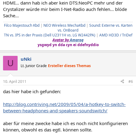
HDMI... dann hab ich aber kein DTS:NeoPC mehr und der
Crystalizer würde mir beim I-Net-Radio auch fehlen... blöde
Sache...
Filco Majestouch Kbd
|
NEO Wireless MechaKbd
|
Sound: Externe vs. Karten
vs. OnBoard
TN vs. IPS in der Praxis (Dell U2311H vs. LG W2442PA)
|
AMD HD3D / TriDef
Avatar by
Amaroq
ysgwyd yn dda cyn ei ddefnyddio
uNki
U
Lt. Junior Grade
Ersteller dieses Themas
10. April 2011
#6
das hier habe ich gefunden:
http://blog.contriving.net/2009/05/04/a-hotkey-to-switch-
between-headphones-and-speakers-soundswitch/
aber für meine zwecke habe ich es noch nicht konfigurieren
können, obwohl es das egtl. können sollte.