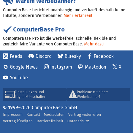
Warum Werbebanner?
ComputerBase berichtet unabhängig und verkauft deshalb keine
Inhalte, sondern Werbebanner.
Mehr erfahren!
ComputerBase Pro
ComputerBase Pro ist die werbefreie, schnelle, flexible und
zugleich faire Variante von ComputerBase.
Mehr dazu!
Feeds
Discord
Bluesky
Facebook
Google News
Instagram
Mastodon
X
YouTube
Einstellungen und
Probleme mit einem
Layout-Umschalter
Werbebanner?
© 1999–2026 ComputerBase GmbH
Impressum
Kontakt
Mediadaten
Vertrag widerrufen
Vertrag kündigen
Barrierefreiheit
Datenschutz