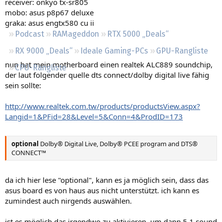
receiver: onkyo tx-sr805
Regeln
mobo: asus p8p67 deluxe
graka: asus engtx580 cu ii
Podcast
RAMageddon
RTX 5000 „Deals“
RX 9000 „Deals“
Ideale Gaming-PCs
GPU-Rangliste
nun hat mein motherboard einen realtek ALC889 soundchip,
CPU-Rangliste
der laut folgender quelle dts connect/dolby digital live fähig
sein sollte:
http://www.realtek.com.tw/products/productsView.aspx?
Langid=1&PFid=28&Level=5&Conn=4&ProdID=173
optional
Dolby® Digital Live, Dolby® PCEE program and DTS®
CONNECT™
da ich hier lese "optional", kann es ja möglich sein, dass das
asus board es von haus aus nicht unterstützt. ich kann es
zumindest auch nirgends auswählen.
ist es möglich das irgendwo zu aktivieren, um dann 5.1 sound