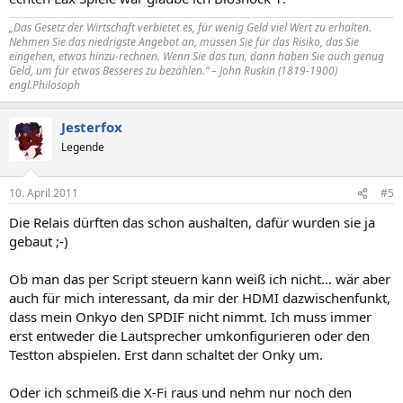
„Das Gesetz der Wirtschaft verbietet es, für wenig Geld viel Wert zu erhalten.
Nehmen Sie das niedrigste Angebot an, müssen Sie für das Risiko, das Sie
eingehen, etwas hinzu-rechnen. Wenn Sie das tun, dann haben Sie auch genug
Geld, um für etwas Besseres zu bezahlen.“ – John Ruskin (1819-1900)
engl.Philosoph
Jesterfox
Legende
10. April 2011
#5
Die Relais dürften das schon aushalten, dafür wurden sie ja
gebaut ;-)
Ob man das per Script steuern kann weiß ich nicht... wär aber
auch für mich interessant, da mir der HDMI dazwischenfunkt,
dass mein Onkyo den SPDIF nicht nimmt. Ich muss immer
erst entweder die Lautsprecher umkonfigurieren oder den
Testton abspielen. Erst dann schaltet der Onky um.
Oder ich schmeiß die X-Fi raus und nehm nur noch den