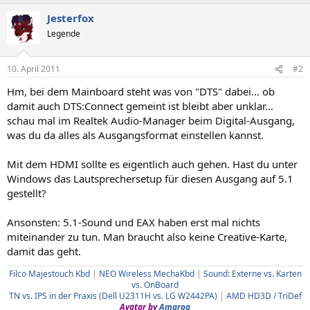
Jesterfox
Legende
10. April 2011
#2
Hm, bei dem Mainboard steht was von "DTS" dabei... ob
damit auch DTS:Connect gemeint ist bleibt aber unklar...
schau mal im Realtek Audio-Manager beim Digital-Ausgang,
was du da alles als Ausgangsformat einstellen kannst.
Mit dem HDMI sollte es eigentlich auch gehen. Hast du unter
Windows das Lautsprechersetup für diesen Ausgang auf 5.1
gestellt?
Ansonsten: 5.1-Sound und EAX haben erst mal nichts
miteinander zu tun. Man braucht also keine Creative-Karte,
damit das geht.
Filco Majestouch Kbd
|
NEO Wireless MechaKbd
|
Sound: Externe vs. Karten
vs. OnBoard
TN vs. IPS in der Praxis (Dell U2311H vs. LG W2442PA)
|
AMD HD3D / TriDef
Avatar by
Amaroq