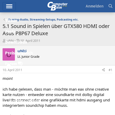
Hauptmenü
Anmelden
Gaming-Audio, Streaming-Setups, Podcasting etc.
Ticker
5.1 Sound in Spielen über GTX580 HDMI oder
Tests
Asus P8P67 Deluxe
E
E
uNki
10. April 2011
Downloads
r
r
s
s
uNki
U
Preisvergleich
t
t
Lt. Junior Grade
e
e
l
l
Forum
l
l
10. April 2011
#1
e
t
Aktuelles
r
a
moin!
m
Empfohlene Inhalte
ich habe gelesen, dass man - möchte man eax ohne creative
Neue Beiträge
karte nutzen - entweder eine soundkarte mit dolby digital
live/dts connect oder eine grafikkarte mit hdmi ausgang und
Neueste Aktivitäten
integriertem soundchip haben muss.
Leserartikel