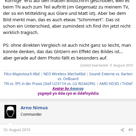
"Körnige" erst auf den matten Bildschirm geschoben, weil es
beim TN auch zum Teil auftritt (im Gegensatz zu meinem TV,
der so ein Mittelding aus Glare und Matt ist). Aber bei dem
Bild merkt man, das es auch etwas "Schimmert". Das ist
schon ein Unterschied, aber zumindest ich find ihn jetzt nicht
wirklich tragisch.
PS: ohne direkten Vergleich ist auch nicht ganz so leicht, man
könnte denken, das das Glitzern ein Effekt des Bildes ist...
aber gerade auf dem Photo fällt es besonders auf.
Zuletzt bearbeitet:
9. August 2010
Filco Majestouch Kbd
|
NEO Wireless MechaKbd
|
Sound: Externe vs. Karten
vs. OnBoard
TN vs. IPS in der Praxis (Dell U2311H vs. LG W2442PA)
|
AMD HD3D / TriDef
Avatar by
Amaroq
ysgwyd yn dda cyn ei ddefnyddio
Arno Nimus
Commander
10. August 2010
#9