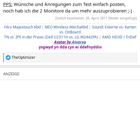
PPS:
Wünsche und Anregungen zum Test einfach posten,
noch hab ich die 2 Monitore da um mehr auszuprobieren ;-)
Zuletzt bearbeitet:
26. April 2011
(Bilder eingefügt)
Filco Majestouch Kbd
|
NEO Wireless MechaKbd
|
Sound: Externe vs. Karten
vs. OnBoard
TN vs. IPS in der Praxis (Dell U2311H vs. LG W2442PA)
|
AMD HD3D / TriDef
Avatar by
Amaroq
ysgwyd yn dda cyn ei ddefnyddio
TheOptimizer
R
e
a
k
t
i
o
n
e
n
: