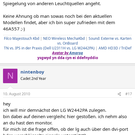
Spiegelung von anderen Leuchtquellen angeht.
Keine Ahnung ob man sowas noch bei den aktuellen
Modellen findet, aber ich bin super zufrieden mit dem
46A557 ;-)
Filco Majestouch Kbd
|
NEO Wireless MechaKbd
|
Sound: Externe vs. Karten
vs. OnBoard
TN vs. IPS in der Praxis (Dell U2311H vs. LG W2442PA)
|
AMD HD3D / TriDef
Avatar by
Amaroq
ysgwyd yn dda cyn ei ddefnyddio
nintenboy
N
Cadet 2nd Year
10. August 2010
#17
hey
ich will mir demnächst den LG W2442PA zulegen.
bin dabei auf deinen vergleihc hier gestoßen. ich nehm also
an du hast den monitor.
für mich ist die frage offen, ob der lg auch über den dvi-port