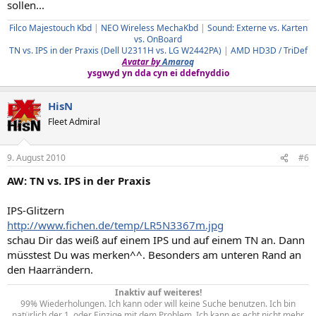
sollen...
Filco Majestouch Kbd
|
NEO Wireless MechaKbd
|
Sound: Externe vs. Karten
vs. OnBoard
TN vs. IPS in der Praxis (Dell U2311H vs. LG W2442PA)
|
AMD HD3D / TriDef
Avatar by
Amaroq
ysgwyd yn dda cyn ei ddefnyddio
HisN
Fleet Admiral
9. August 2010
#6
AW: TN vs. IPS in der Praxis
IPS-Glitzern
http://www.fichen.de/temp/LR5N3367m.jpg
schau Dir das weiß auf einem IPS und auf einem TN an. Dann
müsstest Du was merken^^. Besonders am unteren Rand an
den Haarrändern.
Inaktiv auf weiteres!
99% Wiederholungen. Ich kann oder will keine Suche benutzen. Ich bin
natürlich der 1. oder Einzige mit dem Problem. Ich kann es echt nicht mehr