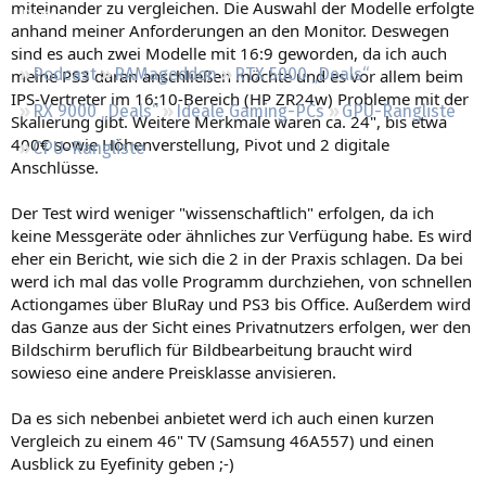
miteinander zu vergleichen. Die Auswahl der Modelle erfolgte
Regeln
anhand meiner Anforderungen an den Monitor. Deswegen
sind es auch zwei Modelle mit 16:9 geworden, da ich auch
Podcast
RAMageddon
RTX 5000 „Deals“
meine PS3 daran anschließen möchte und es vor allem beim
IPS-Vertreter im 16:10-Bereich (HP ZR24w) Probleme mit der
RX 9000 „Deals“
Ideale Gaming-PCs
GPU-Rangliste
Skalierung gibt. Weitere Merkmale waren ca. 24", bis etwa
400€ sowie Höhenverstellung, Pivot und 2 digitale
CPU-Rangliste
Anschlüsse.
Der Test wird weniger "wissenschaftlich" erfolgen, da ich
keine Messgeräte oder ähnliches zur Verfügung habe. Es wird
eher ein Bericht, wie sich die 2 in der Praxis schlagen. Da bei
werd ich mal das volle Programm durchziehen, von schnellen
Actiongames über BluRay und PS3 bis Office. Außerdem wird
das Ganze aus der Sicht eines Privatnutzers erfolgen, wer den
Bildschirm beruflich für Bildbearbeitung braucht wird
sowieso eine andere Preisklasse anvisieren.
Da es sich nebenbei anbietet werd ich auch einen kurzen
Vergleich zu einem 46" TV (Samsung 46A557) und einen
Ausblick zu Eyefinity geben ;-)