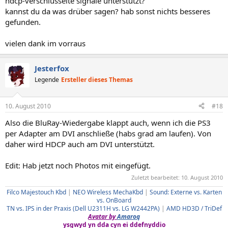
hdcp-verschlüsselte signale unterstützt?
kannst du da was drüber sagen? hab sonst nichts besseres
gefunden.
vielen dank im vorraus
Jesterfox
Legende
Ersteller dieses Themas
10. August 2010
#18
Also die BluRay-Wiedergabe klappt auch, wenn ich die PS3
per Adapter am DVI anschließe (habs grad am laufen). Von
daher wird HDCP auch am DVI unterstützt.
Edit: Hab jetzt noch Photos mit eingefügt.
Zuletzt bearbeitet:
10. August 2010
Filco Majestouch Kbd
|
NEO Wireless MechaKbd
|
Sound: Externe vs. Karten
vs. OnBoard
TN vs. IPS in der Praxis (Dell U2311H vs. LG W2442PA)
|
AMD HD3D / TriDef
Avatar by
Amaroq
ysgwyd yn dda cyn ei ddefnyddio