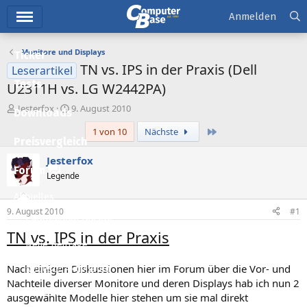
Hauptmenü
Anmelden
Monitore und Displays
Ticker
TN vs. IPS in der Praxis (Dell
Leserartikel
Tests
U2311H vs. LG W2442PA)
E
E
Jesterfox
9. August 2010
Downloads
r
r
Letzte
1 von 10
Nächste
s
s
Preisvergleich
t
t
e
e
Jesterfox
l
l
Forum
Legende
l
l
e
t
Aktuelles
r
a
9. August 2010
#1
m
Empfohlene Inhalte
TN vs. IPS in der Praxis
Neue Beiträge
Nach einigen Diskussionen hier im Forum über die Vor- und
Neueste Aktivitäten
Nachteile diverser Monitore und deren Displays hab ich nun 2
Leserartikel
ausgewählte Modelle hier stehen um sie mal direkt