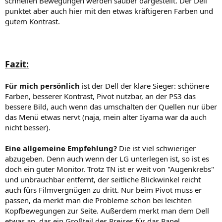
schnellen Bewegungen werden sauber dargestellt. Der Dell
punktet aber auch hier mit den etwas kräftigeren Farben und
gutem Kontrast.
Fazit:
Für mich persönlich
ist der Dell der klare Sieger: schönere
Farben, besserer Kontrast, Pivot nutzbar, an der PS3 das
bessere Bild, auch wenn das umschalten der Quellen nur über
das Menü etwas nervt (naja, mein alter Iiyama war da auch
nicht besser).
Eine allgemeine Empfehlung?
Die ist viel schwieriger
abzugeben. Denn auch wenn der LG unterlegen ist, so ist es
doch ein guter Monitor. Trotz TN ist er weit von "Augenkrebs"
und unbrauchbar entfernt, der seitliche Blickwinkel reicht
auch fürs Filmvergnügen zu dritt. Nur beim Pivot muss er
passen, da merkt man die Probleme schon bei leichten
Kopfbewegungen zur Seite. Außerdem merkt man dem Dell
etwas an, das ein Großteil des Preises für das Panel