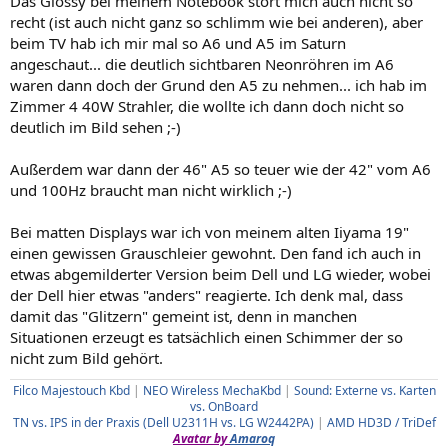
Das Glossy bei meinem Notebook stört mich auch nicht so
recht (ist auch nicht ganz so schlimm wie bei anderen), aber
beim TV hab ich mir mal so A6 und A5 im Saturn
angeschaut... die deutlich sichtbaren Neonröhren im A6
waren dann doch der Grund den A5 zu nehmen... ich hab im
Zimmer 4 40W Strahler, die wollte ich dann doch nicht so
deutlich im Bild sehen ;-)
Außerdem war dann der 46" A5 so teuer wie der 42" vom A6
und 100Hz braucht man nicht wirklich ;-)
Bei matten Displays war ich von meinem alten Iiyama 19"
einen gewissen Grauschleier gewohnt. Den fand ich auch in
etwas abgemilderter Version beim Dell und LG wieder, wobei
der Dell hier etwas "anders" reagierte. Ich denk mal, dass
damit das "Glitzern" gemeint ist, denn in manchen
Situationen erzeugt es tatsächlich einen Schimmer der so
nicht zum Bild gehört.
Filco Majestouch Kbd
|
NEO Wireless MechaKbd
|
Sound: Externe vs. Karten
vs. OnBoard
TN vs. IPS in der Praxis (Dell U2311H vs. LG W2442PA)
|
AMD HD3D / TriDef
Avatar by
Amaroq