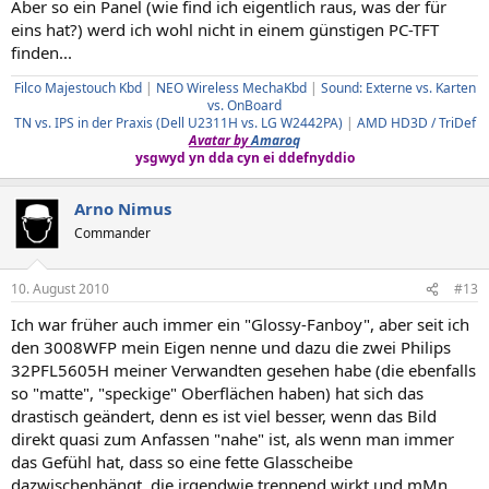
Aber so ein Panel (wie find ich eigentlich raus, was der für
eins hat?) werd ich wohl nicht in einem günstigen PC-TFT
finden...
Filco Majestouch Kbd
|
NEO Wireless MechaKbd
|
Sound: Externe vs. Karten
vs. OnBoard
TN vs. IPS in der Praxis (Dell U2311H vs. LG W2442PA)
|
AMD HD3D / TriDef
Avatar by
Amaroq
ysgwyd yn dda cyn ei ddefnyddio
Arno Nimus
Commander
10. August 2010
#13
Ich war früher auch immer ein "Glossy-Fanboy", aber seit ich
den 3008WFP mein Eigen nenne und dazu die zwei Philips
32PFL5605H meiner Verwandten gesehen habe (die ebenfalls
so "matte", "speckige" Oberflächen haben) hat sich das
drastisch geändert, denn es ist viel besser, wenn das Bild
direkt quasi zum Anfassen "nahe" ist, als wenn man immer
das Gefühl hat, dass so eine fette Glasscheibe
dazwischenhängt, die irgendwie trennend wirkt und mMn