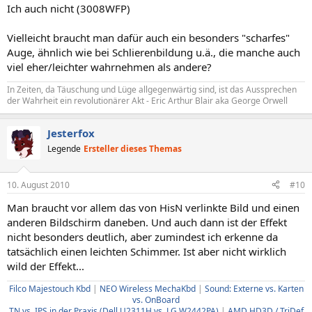
Ich auch nicht (3008WFP)
Vielleicht braucht man dafür auch ein besonders "scharfes"
Auge, ähnlich wie bei Schlierenbildung u.ä., die manche auch
viel eher/leichter wahrnehmen als andere?
In Zeiten, da Täuschung und Lüge allgegenwärtig sind, ist das Aussprechen
der Wahrheit ein revolutionärer Akt - Eric Arthur Blair aka George Orwell
Jesterfox
Legende
Ersteller dieses Themas
10. August 2010
#10
Man braucht vor allem das von HisN verlinkte Bild und einen
anderen Bildschirm daneben. Und auch dann ist der Effekt
nicht besonders deutlich, aber zumindest ich erkenne da
tatsächlich einen leichten Schimmer. Ist aber nicht wirklich
wild der Effekt...
Filco Majestouch Kbd
|
NEO Wireless MechaKbd
|
Sound: Externe vs. Karten
vs. OnBoard
TN vs. IPS in der Praxis (Dell U2311H vs. LG W2442PA)
|
AMD HD3D / TriDef