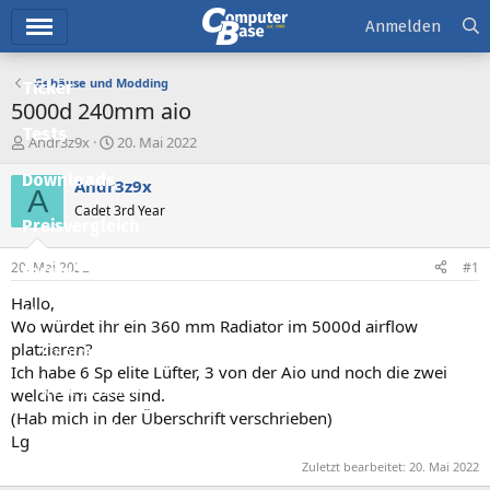
Hauptmenü
Anmelden
Gehäuse und Modding
Ticker
5000d 240mm aio
Tests
E
E
Andr3z9x
20. Mai 2022
r
r
Downloads
s
s
Andr3z9x
A
t
t
Cadet 3rd Year
e
e
Preisvergleich
l
l
l
l
20. Mai 2022
#1
Forum
e
t
r
a
Hallo,
Aktuelles
m
Wo würdet ihr ein 360 mm Radiator im 5000d airflow
platzieren?
Empfohlene Inhalte
Ich habe 6 Sp elite Lüfter, 3 von der Aio und noch die zwei
Neue Beiträge
welche im case sind.
(Hab mich in der Überschrift verschrieben)
Neueste Aktivitäten
Lg
Leserartikel
Zuletzt bearbeitet:
20. Mai 2022