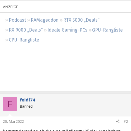
Regeln
Podcast
RAMageddon
RTX 5000 „Deals“
RX 9000 „Deals“
Ideale Gaming-PCs
GPU-Rangliste
CPU-Rangliste
feidl74
F
Banned
20. Mai 2022
#2
kommt darauf an ob du eine möglichst "kühle" CPU haben