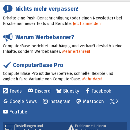
Nichts mehr verpassen!
Erhalte eine Push-Benachrichtigung (oder einen Newsletter) bei
Erscheinen neuer Tests und Berichte:
Jetzt anmelden!
Warum Werbebanner?
ComputerBase berichtet unabhängig und verkauft deshalb keine
Inhalte, sondern Werbebanner.
Mehr erfahren!
ComputerBase Pro
ComputerBase Pro ist die werbefreie, schnelle, flexible und
zugleich faire Variante von ComputerBase.
Mehr dazu!
Feeds
Discord
Bluesky
Facebook
Google News
Instagram
Mastodon
X
YouTube
Einstellungen und
Probleme mit einem