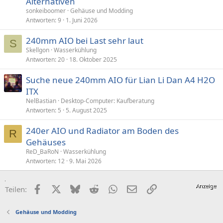
Alternativen
sonkeiboomer
Gehäuse und Modding
Antworten
9
1. Juni 2026
240mm AIO bei Last sehr laut
S
Skellgon
Wasserkühlung
Antworten
20
18. Oktober 2025
Suche neue 240mm AIO für Lian Li Dan A4 H2O
ITX
NelBastian
Desktop-Computer: Kaufberatung
Antworten
5
5. August 2025
240er AIO und Radiator am Boden des
R
Gehäuses
ReD_BaRoN
Wasserkühlung
Antworten
12
9. Mai 2026
Facebook
X (Twitter)
Bluesky
Reddit
WhatsApp
E-Mail
Link
Teilen:
Gehäuse und Modding