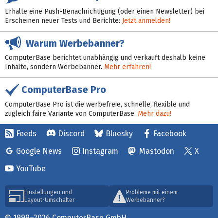
Erhalte eine Push-Benachrichtigung (oder einen Newsletter) bei
Erscheinen neuer Tests und Berichte:
Jetzt anmelden!
Warum Werbebanner?
ComputerBase berichtet unabhängig und verkauft deshalb keine
Inhalte, sondern Werbebanner.
Mehr erfahren!
ComputerBase Pro
ComputerBase Pro ist die werbefreie, schnelle, flexible und
zugleich faire Variante von ComputerBase.
Mehr dazu!
Feeds
Discord
Bluesky
Facebook
Google News
Instagram
Mastodon
X
YouTube
Einstellungen und
Probleme mit einem
Layout-Umschalter
Werbebanner?
© 1999–2026 ComputerBase GmbH