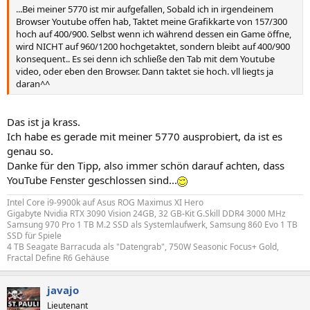
...Bei meiner 5770 ist mir aufgefallen, Sobald ich in irgendeinem
Browser Youtube offen hab, Taktet meine Grafikkarte von 157/300
hoch auf 400/900. Selbst wenn ich während dessen ein Game öffne,
wird NICHT auf 960/1200 hochgetaktet, sondern bleibt auf 400/900
konsequent.. Es sei denn ich schließe den Tab mit dem Youtube
video, oder eben den Browser. Dann taktet sie hoch. vll liegts ja
daran^^
Das ist ja krass.
Ich habe es gerade mit meiner 5770 ausprobiert, da ist es
genau so.
Danke für den Tipp, also immer schön darauf achten, dass
YouTube Fenster geschlossen sind...
Intel Core i9-9900k auf Asus ROG Maximus XI Hero
Gigabyte Nvidia RTX 3090 Vision 24GB, 32 GB-Kit G.Skill DDR4 3000 MHz
Samsung 970 Pro 1 TB M.2 SSD als Systemlaufwerk, Samsung 860 Evo 1 TB
SSD für Spiele
4 TB Seagate Barracuda als "Datengrab", 750W Seasonic Focus+ Gold,
Fractal Define R6 Gehäuse
javajo
Lieutenant