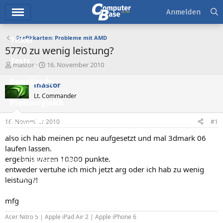
Hauptmenü
Anmelden
Grafikkarten: Probleme mit AMD
Ticker
5770 zu wenig leistung?
Tests
E
E
mastor
16. November 2010
r
r
Downloads
s
s
mastor
t
t
Lt. Commander
e
e
Preisvergleich
l
l
l
l
16. November 2010
#1
Forum
e
t
r
a
also ich hab meinen pc neu aufgesetzt und mal 3dmark 06
Aktuelles
m
laufen lassen.
ergebnis waren 10300 punkte.
Empfohlene Inhalte
entweder vertuhe ich mich jetzt arg oder ich hab zu wenig
Neue Beiträge
leistung?!
Neueste Aktivitäten
mfg
Leserartikel
Acer Nitro 5 | Apple iPad Air 2 | Apple iPhone 6