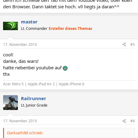
denn ich schließe den Tab mit dem Youtube video, oder eben
den Browser. Dann taktet sie hoch. vll liegts ja daran^^
mastor
Lt. Commander
Ersteller dieses Themas
17. November 2010
#5
cool!
danke, das wars!
hatte nebenbei youtube auf
thx
Acer Nitro 5 | Apple iPad Air 2 | Apple iPhone 6
Railrunner
Lt. Junior Grade
17. November 2010
#6
Darkseth88 schrieb: