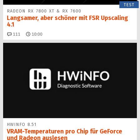
TEST
RADEON RX 7800 XT & RX 7600
Langsamer, aber schöner mit FSR Upscaling
4.1
Kommentare
111
10:00
HWINFO 8.51
VRAM-Temperaturen pro Chip für GeForce
und Radeon auslesen