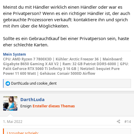
Meinst du mit Händler wirklich einen Händler oder war es
eine Privatperson? Wenn es ein richtiger Händler ist, der auch
gebrauchte Prozessoren verkauft: kontaktiere ihn und sprich
mit ihm über die Möglichkeiten.
Sollte es ein Gebrauchtkauf bei einer Privatperson sein, haste
eher schlechte Karten.
Mein System
CPU
: AMD Ryzen 7 7800X3D |
Kühler: Arctic Freezer 36
|
Mainboard
:
Gigabyte B650 Gaming X AX V2 |
Ram: 32 GB Patriot DDR5-6000 |
GPU
:
Palit GeForce RTX 5060 Ti Infinity 3 16 GB |
Netzteil
: bequiet Pure
Power 11 600 Watt |
Gehäuse
: Corsair 5000D Airflow
DarthLuda
und
cookie_dent
R
e
a
DarthLuda
k
t
Ensign
Ersteller dieses Themas
i
o
n
1. Mai 2022
#14
e
n
Ltcrusher schrieb:
: