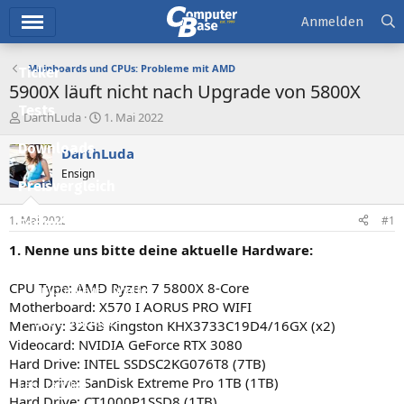
Hauptmenü
Anmelden
Mainboards und CPUs: Probleme mit AMD
Ticker
5900X läuft nicht nach Upgrade von 5800X
Tests
E
E
DarthLuda
1. Mai 2022
r
r
Downloads
s
s
DarthLuda
t
t
Ensign
e
e
Preisvergleich
l
l
l
l
1. Mai 2022
#1
Forum
e
t
r
a
1. Nenne uns bitte deine aktuelle Hardware:
Aktuelles
m
CPU Type: AMD Ryzen 7 5800X 8-Core
Empfohlene Inhalte
Motherboard: X570 I AORUS PRO WIFI
Neue Beiträge
Memory: 32GB Kingston KHX3733C19D4/16GX (x2)
Videocard: NVIDIA GeForce RTX 3080
Neueste Aktivitäten
Hard Drive: INTEL SSDSC2KG076T8 (7TB)
Hard Drive: SanDisk Extreme Pro 1TB (1TB)
Leserartikel
Hard Drive: CT1000P1SSD8 (1TB)