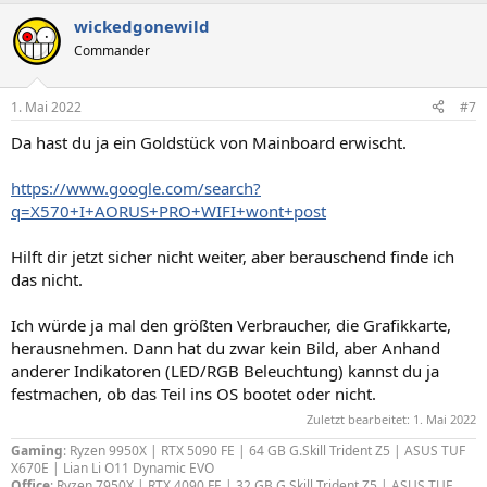
a
wickedgonewild
k
t
Commander
i
o
n
1. Mai 2022
#7
e
n
Da hast du ja ein Goldstück von Mainboard erwischt.
:
https://www.google.com/search?
q=X570+I+AORUS+PRO+WIFI+wont+post
Hilft dir jetzt sicher nicht weiter, aber berauschend finde ich
das nicht.
Ich würde ja mal den größten Verbraucher, die Grafikkarte,
herausnehmen. Dann hat du zwar kein Bild, aber Anhand
anderer Indikatoren (LED/RGB Beleuchtung) kannst du ja
festmachen, ob das Teil ins OS bootet oder nicht.
Zuletzt bearbeitet:
1. Mai 2022
Gaming
: Ryzen 9950X | RTX 5090 FE | 64 GB G.Skill Trident Z5 | ASUS TUF
X670E | Lian Li O11 Dynamic EVO
Office
: Ryzen 7950X |
RTX 4090 FE
| 32 GB G.Skill Trident Z5 | ASUS TUF