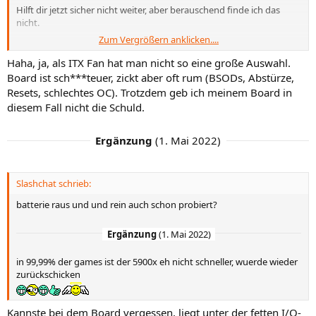
Hilft dir jetzt sicher nicht weiter, aber berauschend finde ich das
nicht.
Zum Vergrößern anklicken....
Ich würde ja mal den größten Verbraucher, die Grafikkarte,
herausnehmen. Dann hat du zwar kein Bild, aber Anhand anderer
Haha, ja, als ITX Fan hat man nicht so eine große Auswahl.
Indikatoren (LED/RGB Beleuchtung) kannst du ja festmachen, ob
Board ist sch***teuer, zickt aber oft rum (BSODs, Abstürze,
das Teil ins OS bootet oder nicht.
Resets, schlechtes OC). Trotzdem geb ich meinem Board in
diesem Fall nicht die Schuld.
Ergänzung
(
1. Mai 2022
)
Slashchat schrieb:
batterie raus und und rein auch schon probiert?
Ergänzung
(
1. Mai 2022
)
in 99,99% der games ist der 5900x eh nicht schneller, wuerde wieder
zurückschicken
Kannste bei dem Board vergessen, liegt unter der fetten I/O-