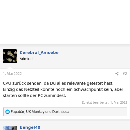
Cerebral_Amoebe
Admiral
1. Mai 2022
#2
CPU zurück senden, da Du alles relevante getestet hast.
Einzig das Netzteil könnte noch ein Schwachpunkt sein, aber
starten sollte der PC zumindest.
Zuletzt bearbeitet:
1. Mai 2022
Papabär
,
UK Monkey
und
DarthLuda
R
e
a
bengel40
k