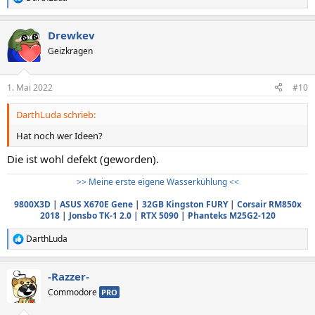
R
e
a
Drewkev
k
t
Geizkragen
i
o
n
1. Mai 2022
#10
e
n
DarthLuda schrieb:
:
Hat noch wer Ideen?
Die ist wohl defekt (geworden).
>> Meine erste eigene Wasserkühlung <<
9800X3D
|
ASUS X670E Gene
|
32GB Kingston FURY
|
Corsair RM850x
2018
|
Jonsbo TK-1 2.0
|
RTX 5090
|
Phanteks M25G2-120
DarthLuda
R
e
a
-Razzer-
k
t
Commodore
PRO
i
o