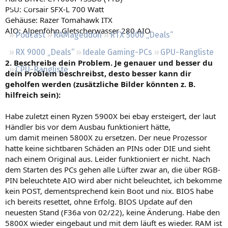
Regeln
PSU: Corsair SFX-L 700 Watt
Gehäuse: Razer Tomahawk ITX
AIO: Alpenföhn Gletscherwasser 280 AIO
Podcast
RAMageddon
RTX 5000 „Deals“
RX 9000 „Deals“
Ideale Gaming-PCs
GPU-Rangliste
2. Beschreibe dein Problem. Je genauer und besser du
CPU-Rangliste
dein Problem beschreibst, desto besser kann dir
geholfen werden (zusätzliche Bilder könnten z. B.
hilfreich sein):
Habe zuletzt einen Ryzen 5900X bei ebay ersteigert, der laut
Händler bis vor dem Ausbau funktioniert hätte,
um damit meinen 5800X zu ersetzen. Der neue Prozessor
hatte keine sichtbaren Schäden an PINs oder DIE und sieht
nach einem Original aus. Leider funktioniert er nicht. Nach
dem Starten des PCs gehen alle Lüfter zwar an, die über RGB-
PIN beleuchtete AIO wird aber nicht beleuchtet, ich bekomme
kein POST, dementsprechend kein Boot und nix. BIOS habe
ich bereits resettet, ohne Erfolg. BIOS Update auf den
neuesten Stand (F36a von 02/22), keine Änderung. Habe den
5800X wieder eingebaut und mit dem läuft es wieder. RAM ist