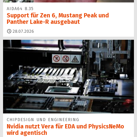
AIDA64 8.35
Support für Zen 6, Mustang Peak und
Panther Lake-R ausgebaut
28.07.2026
CHIPDESIGN UND ENGINEERING
Nvidia nutzt Vera für EDA und PhysicsNeMo
wird agentisch