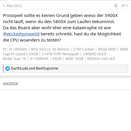
n
1. Mai 2022
#11
e
n
Prinzipiell sollte es keinen Grund geben wieso der 5900X
:
nicht läuft, wenn du den 5800X zum Laufen bekommst.
Da das Board aber wohl eher eine Katastrophe ist wie
@wickedgonewild
bereits schreibt, hast du die Möglichkeit
die CPU woanders zu testen?
PC: i9 14900KS | ROG Strix LC III 360mm | Z790 Carbon | 96GB 6800 | 4090
Suprim Liquid X 24GB | 2+4TB FURY Renegade | UWQHD OLED
Mobil: Scar 16 | i9 13980HX | 64GB | 4090 16GB | WQXGA mini LED
DarthLuda
und
Beefsupreme
R
e
a
k
t
i
o
n
e
n
: