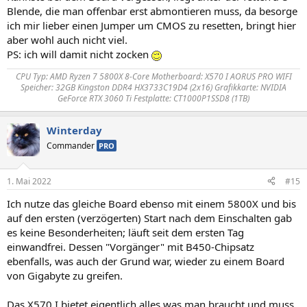
Blende, die man offenbar erst abmontieren muss, da besorge
ich mir lieber einen Jumper um CMOS zu resetten, bringt hier
aber wohl auch nicht viel.
PS: ich will damit nicht zocken
CPU Typ: AMD Ryzen 7 5800X 8-Core Motherboard: X570 I AORUS PRO WIFI
Speicher: 32GB Kingston DDR4 HX3733C19D4 (2x16) Grafikkarte: NVIDIA
GeForce RTX 3060 Ti Festplatte: CT1000P1SSD8 (1TB)
Winterday
Commander
PRO
1. Mai 2022
#15
Ich nutze das gleiche Board ebenso mit einem 5800X und bis
auf den ersten (verzögerten) Start nach dem Einschalten gab
es keine Besonderheiten; läuft seit dem ersten Tag
einwandfrei. Dessen "Vorgänger" mit B450-Chipsatz
ebenfalls, was auch der Grund war, wieder zu einem Board
von Gigabyte zu greifen.
Das X570 I bietet eigentlich alles was man braucht und muss