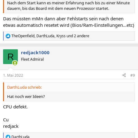
Nach dem Start kann es meiner Erfahrung nach bis zu einer Minute
dauern, bis das Board mit dem neuen Prozessor startet.
Das müssten mMn dann aber Fehlstarts sein nach denen
etwas automatisch resetet wird (Bios/Ram-Einstellungen...etc)
TheOpenfield
,
DarthLuda
,
Kryss
und 2 andere
R
e
a
redjack1000
k
R
t
Fleet Admiral
i
o
n
1. Mai 2022
#9
e
n
DarthLuda schrieb:
:
Hat noch wer Ideen?
CPU defekt.
Cu
redjack
DarthLuda