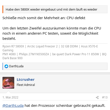
Habe den 5800X wieder eingebaut und mit dem läuft es wieder
Schließe mich somit der Mehrheit an: CPU defekt
Um den letzten Zweifel auszuräumen könnte man die CPU
noch in einem anderen PC testen, soweit die Möglichkeit
besteht.
Ryzen R7 5800X | Arctic Liquid Freezer 2 | 32 GB DDR4 | Asus X570-E
Gaming
PNY 4080 | Philips 27M1N5500ZA | be quiet! Dark Power Pro 11 850W | BQ
Dark Base 900
DarthLuda
R
e
a
Ltcrusher
k
t
Fleet Admiral
i
o
n
1. Mai 2022
#13
e
n
@DarthLuda
hat den Prozessor scheinbar gebraucht gekauft.
: