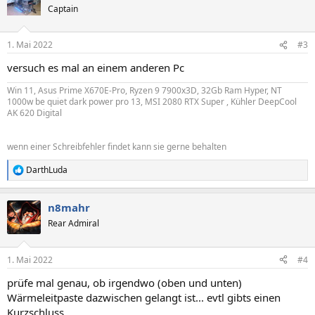
t
Captain
i
o
n
1. Mai 2022
#3
e
n
versuch es mal an einem anderen Pc
:
Win 11, Asus Prime X670E-Pro, Ryzen 9 7900x3D, 32Gb Ram Hyper, NT
1000w be quiet dark power pro 13, MSI 2080 RTX Super , Kühler DeepCool
AK 620 Digital
wenn einer Schreibfehler findet kann sie gerne behalten
DarthLuda
R
e
a
n8mahr
k
t
Rear Admiral
i
o
n
1. Mai 2022
#4
e
n
prüfe mal genau, ob irgendwo (oben und unten)
:
Wärmeleitpaste dazwischen gelangt ist... evtl gibts einen
Kurzschluss.