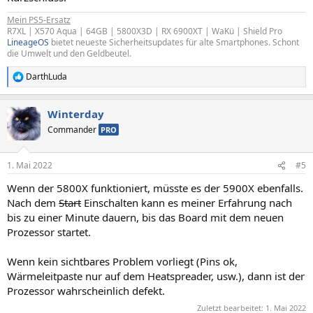
Mein PS5-Ersatz
R7XL | X570 Aqua | 64GB | 5800X3D | RX 6900XT | WaKü | Shield Pro
LineageOS
bietet neueste Sicherheitsupdates für alte Smartphones. Schont
die Umwelt und den Geldbeutel.
DarthLuda
R
e
a
Winterday
k
t
Commander
PRO
i
o
n
1. Mai 2022
#5
e
n
Wenn der 5800X funktioniert, müsste es der 5900X ebenfalls.
:
Nach dem
Start
Einschalten kann es meiner Erfahrung nach
bis zu einer Minute dauern, bis das Board mit dem neuen
Prozessor startet.
Wenn kein sichtbares Problem vorliegt (Pins ok,
Wärmeleitpaste nur auf dem Heatspreader, usw.), dann ist der
Prozessor wahrscheinlich defekt.
Zuletzt bearbeitet:
1. Mai 2022