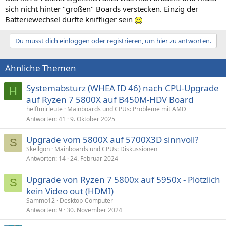
sich nicht hinter "großen" Boards verstecken. Einzig der
Batteriewechsel dürfte kniffliger sein
Du musst dich einloggen oder registrieren, um hier zu antworten.
Ähnliche Themen
Systemabsturz (WHEA ID 46) nach CPU-Upgrade
H
auf Ryzen 7 5800X auf B450M-HDV Board
helftmirleute
Mainboards und CPUs: Probleme mit AMD
Antworten
41
9. Oktober 2025
Upgrade vom 5800X auf 5700X3D sinnvoll?
S
Skellgon
Mainboards und CPUs: Diskussionen
Antworten
14
24. Februar 2024
Upgrade von Ryzen 7 5800x auf 5950x - Plötzlich
S
kein Video out (HDMI)
Sammo12
Desktop-Computer
Antworten
9
30. November 2024