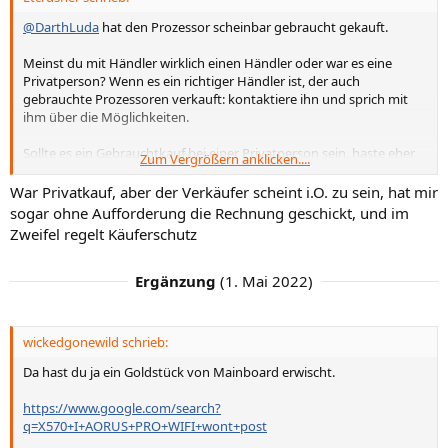
@DarthLuda
hat den Prozessor scheinbar gebraucht gekauft.
Meinst du mit Händler wirklich einen Händler oder war es eine
Privatperson? Wenn es ein richtiger Händler ist, der auch
gebrauchte Prozessoren verkauft: kontaktiere ihn und sprich mit
ihm über die Möglichkeiten.
Sollte es ein Gebrauchtkauf bei einer Privatperson sein, haste eher
Zum Vergrößern anklicken....
schlechte Karten.
War Privatkauf, aber der Verkäufer scheint i.O. zu sein, hat mir
sogar ohne Aufforderung die Rechnung geschickt, und im
Zweifel regelt Käuferschutz
Ergänzung
(
1. Mai 2022
)
wickedgonewild schrieb:
Da hast du ja ein Goldstück von Mainboard erwischt.
https://www.google.com/search?
q=X570+I+AORUS+PRO+WIFI+wont+post