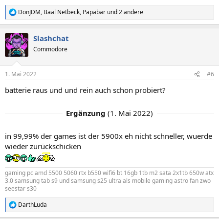
DonJDM
,
Baal Netbeck
,
Papabär
und 2 andere
R
e
a
Slashchat
k
t
Commodore
i
o
n
1. Mai 2022
#6
e
n
batterie raus und und rein auch schon probiert?
:
Ergänzung
(
1. Mai 2022
)
in 99,99% der games ist der 5900x eh nicht schneller, wuerde
wieder zurückschicken
gaming pc amd 5500 5060 rtx b550 wifi6 bt 16gb 1tb m2 sata 2x1tb 650w atx
3.0 samsung tab s9 und samsung s25 ultra als mobile gaming astro fan zwo
seestar s30
DarthLuda
R
e