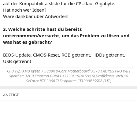
auf der Kompatibilitätsliste für die CPU laut Gigabyte.
Hat noch wer Ideen?
Wäre dankbar über Antworten!
3. Welche Schritte hast du bereits
unternommen/versucht, um das Problem zu lösen und
was hat es gebracht?
BIOS-Update, CMOS-Reset, RGB getrennt, HDDs getrennt,
USB getrennt
CPU Typ: AMD Ryzen 7 5800X 8-Core Motherboard: X570 I AORUS PRO WIFI
Speicher: 32GB Kingston DDR4 HX3733C19D4 (2x16) Grafikkarte: NVIDIA
GeForce RTX 3060 Ti Festplatte: CT1000P1SSD8 (1TB)