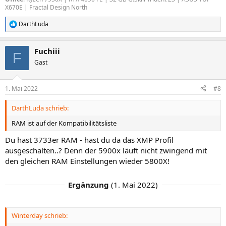
X670E | Fractal Design North
DarthLuda
R
e
a
Fuchiii
k
F
t
Gast
i
o
n
1. Mai 2022
#8
e
n
DarthLuda schrieb:
:
RAM ist auf der Kompatibilitätsliste
Du hast 3733er RAM - hast du da das XMP Profil
ausgeschalten..? Denn der 5900x läuft nicht zwingend mit
den gleichen RAM Einstellungen wieder 5800X!
Ergänzung
(
1. Mai 2022
)
Winterday schrieb: