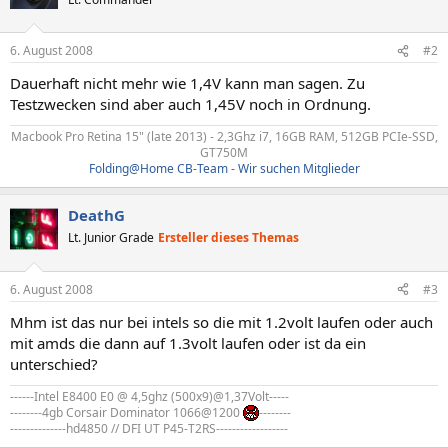
6. August 2008
#2
Dauerhaft nicht mehr wie 1,4V kann man sagen. Zu
Testzwecken sind aber auch 1,45V noch in Ordnung.
Macbook Pro Retina 15" (late 2013) - 2,3Ghz i7, 16GB RAM, 512GB PCIe-SSD,
GT750M​
Folding@Home CB-Team - Wir suchen Mitglieder
DeathG
Lt. Junior Grade
Ersteller dieses Themas
6. August 2008
#3
Mhm ist das nur bei intels so die mit 1.2volt laufen oder auch
mit amds die dann auf 1.3volt laufen oder ist da ein
unterschied?
------Intel E8400 E0 @ 4,5ghz (500x9)@1,37Volt-----
--------4gb Corsair Dominator 1066@1200
--------
--------------hd4850 // DFI UT P45-T2RS------------------