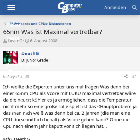
Hauptmenü
Anmelden
Mainboards und CPUs: Diskussionen
Ticker
65nm Was ist Maximal vertretbar?
Tests
E
E
DeathG
6. August 2008
r
r
Downloads
s
s
DeathG
t
t
Lt. Junior Grade
e
e
Preisvergleich
l
l
l
l
6. August 2008
#1
Forum
e
t
r
a
Ich wollte die Experten unter uns mal fragen Was denn bei
Aktuelles
m
einer 65nm CPU als Vcore mit LUKÜ maximal vertretbar wäre
da die neuen kühler es ja ermöglichen, dass die Temperatur
Empfohlene Inhalte
nicht mehr so eine große rolle spielt ist das <Hauptproblem ja
Neue Beiträge
das man nich weiß was denn bei ca. 2 jahren (die man eine
CPU durschnittlich behält) als Vcore geben kann? Ohne die
Neueste Aktivitäten
Cpu nach einem Jahr kaputt vor sich liegen hat...
Leserartikel
MfG DeathG