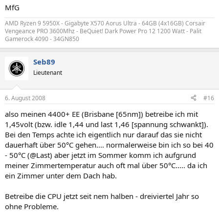
MfG
AMD Ryzen 9 5950X - Gigabyte X570 Aorus Ultra - 64GB (4x16GB) Corsair
Vengeance PRO 3600Mhz - BeQuiet! Dark Power Pro 12 1200 Watt - Palit
Gamerock 4090 - 34GN850
Seb89
Lieutenant
6. August 2008
#16
also meinen 4400+ EE (Brisbane [65nm]) betreibe ich mit
1,45volt (bzw. idle 1,44 und last 1,46 [spannung schwankt]).
Bei den Temps achte ich eigentlich nur darauf das sie nicht
dauerhaft über 50°C gehen.... normalerweise bin ich so bei 40
- 50°C (@Last) aber jetzt im Sommer komm ich aufgrund
meiner Zimmertemperatur auch oft mal über 50°C..... da ich
ein Zimmer unter dem Dach hab.
Betreibe die CPU jetzt seit nem halben - dreiviertel Jahr so
ohne Probleme.