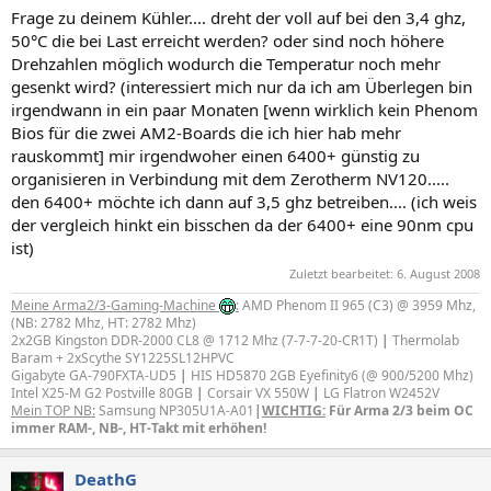
Frage zu deinem Kühler.... dreht der voll auf bei den 3,4 ghz,
50°C die bei Last erreicht werden? oder sind noch höhere
Drehzahlen möglich wodurch die Temperatur noch mehr
gesenkt wird? (interessiert mich nur da ich am Überlegen bin
irgendwann in ein paar Monaten [wenn wirklich kein Phenom
Bios für die zwei AM2-Boards die ich hier hab mehr
rauskommt] mir irgendwoher einen 6400+ günstig zu
organisieren in Verbindung mit dem Zerotherm NV120.....
den 6400+ möchte ich dann auf 3,5 ghz betreiben.... (ich weis
der vergleich hinkt ein bisschen da der 6400+ eine 90nm cpu
ist)
Zuletzt bearbeitet:
6. August 2008
Meine Arma2/3-Gaming-Machine
:
AMD Phenom II 965 (C3) @ 3959 Mhz,
(NB: 2782 Mhz, HT: 2782 Mhz)
2x2GB Kingston DDR-2000 CL8 @ 1712 Mhz (7-7-7-20-CR1T)
|
Thermolab
Baram + 2xScythe SY1225SL12HPVC
Gigabyte GA-790FXTA-UD5
|
HIS HD5870 2GB Eyefinity6 (@ 900/5200 Mhz)
Intel X25-M G2 Postville 80GB
|
Corsair VX 550W
|
LG Flatron W2452V
Mein TOP NB:
Samsung NP305U1A-A01
|
WICHTIG:
Für Arma 2/3 beim OC
immer RAM-, NB-, HT-Takt mit erhöhen!
DeathG