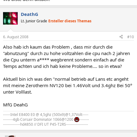
DeathG
Lt. Junior Grade
Ersteller dieses Themas
6. August 2008
#10
Also hab ich kaum das Problem , dass mir durch die
"abnutzung" durch zu hohe voltzahlen die cpu nach 2 jahren
die Cpu unterm a**** wegbrennt sondern einfach auf die
Temps achten und ich hab keine Probleme.... so in etwa?
Aktuell bin ich was den "normal betrieb auf Lans etc angeht
mit meine Zerotherm NV120 bei 1.46Volt und 3.4ghz Bei 50°
unter Volllast.
MfG DeahG
------Intel E8400 E0 @ 4,5ghz (500x9)@1,37Volt-----
--------4gb Corsair Dominator 1066@1200
--------
--------------hd4850 // DFI UT P45-T2RS------------------