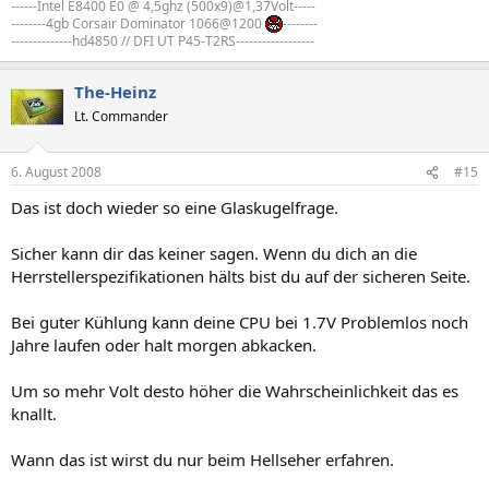
------Intel E8400 E0 @ 4,5ghz (500x9)@1,37Volt-----
--------4gb Corsair Dominator 1066@1200
--------
--------------hd4850 // DFI UT P45-T2RS------------------
The-Heinz
Lt. Commander
6. August 2008
#15
Das ist doch wieder so eine Glaskugelfrage.
Sicher kann dir das keiner sagen. Wenn du dich an die
Herrstellerspezifikationen hälts bist du auf der sicheren Seite.
Bei guter Kühlung kann deine CPU bei 1.7V Problemlos noch
Jahre laufen oder halt morgen abkacken.
Um so mehr Volt desto höher die Wahrscheinlichkeit das es
knallt.
Wann das ist wirst du nur beim Hellseher erfahren.