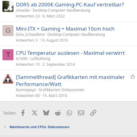
DDR5 ab 2000€-Gaming-PC-Kauf vertretbar?
shaadar
Desktop-Computer: Kaufberatung
Antworten
23
8. März 2022
Mini-ITX + Gaming + Maximal 10cm hoch
G
Gino_Schwalbino
Desktop-Computer: Kaufberatung
Antworten
3
13. August 2016
CPU Temperatur auslesen - Maximal verwirrt
T
ts1690
Luftkühlung
Antworten
10
2. September 2014
[Sammelthread] Grafikkarten mit maximaler
e
Performance/Watt
s
Kasmopaya
Grafikkarten: Diskussionen
p
Antworten
60
15. März 2010
e
r
Facebook
X (Twitter)
Bluesky
Reddit
WhatsApp
E-Mail
Link
Teilen:
r
t
Mainboards und CPUs: Diskussionen