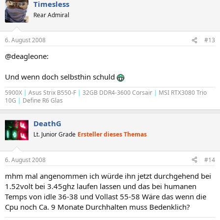
Timesless
Rear Admiral
6. August 2008
#13
@deagleone:
Und wenn doch selbsthin schuld
5900X
|
Asus Strix B550-F
|
32GB DDR4-3600 Corsair
|
MSI RTX3080 Trio
10G
|
Define R6 Glas
DeathG
Lt. Junior Grade
Ersteller dieses Themas
6. August 2008
#14
mhm mal angenommen ich würde ihn jetzt durchgehend bei
1.52volt bei 3.45ghz laufen lassen und das bei humanen
Temps von idle 36-38 und Vollast 55-58 Wäre das wenn die
Cpu noch Ca. 9 Monate Durchhalten muss Bedenklich?