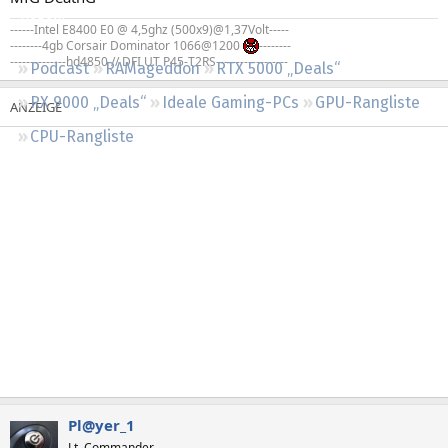
Regeln
------Intel E8400 E0 @ 4,5ghz (500x9)@1,37Volt-----
--------4gb Corsair Dominator 1066@1200
--------
--------------hd4850 // DFI UT P45-T2RS------------------
Podcast
RAMageddon
RTX 5000 „Deals“
RX 9000 „Deals“
Ideale Gaming-PCs
GPU-Rangliste
CPU-Rangliste
Pl@yer_1
Lt. Commander