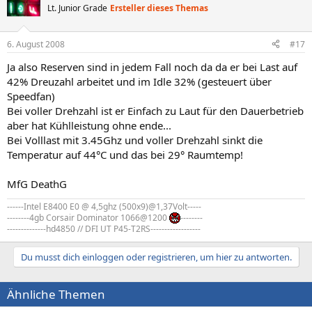
Lt. Junior Grade
Ersteller dieses Themas
6. August 2008
#17
Ja also Reserven sind in jedem Fall noch da da er bei Last auf
42% Dreuzahl arbeitet und im Idle 32% (gesteuert über
Speedfan)
Bei voller Drehzahl ist er Einfach zu Laut für den Dauerbetrieb
aber hat Kühlleistung ohne ende...
Bei Volllast mit 3.45Ghz und voller Drehzahl sinkt die
Temperatur auf 44°C und das bei 29° Raumtemp!
MfG DeathG
------Intel E8400 E0 @ 4,5ghz (500x9)@1,37Volt-----
--------4gb Corsair Dominator 1066@1200
--------
--------------hd4850 // DFI UT P45-T2RS------------------
Du musst dich einloggen oder registrieren, um hier zu antworten.
Ähnliche Themen