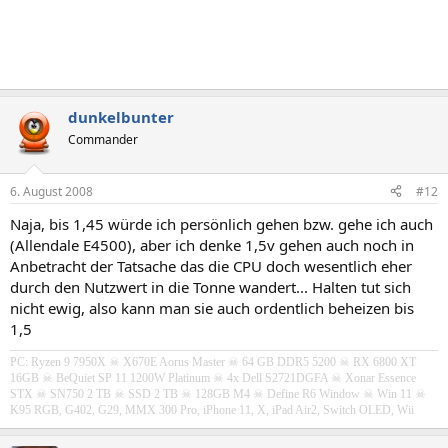
dunkelbunter
Commander
6. August 2008
#12
Naja, bis 1,45 würde ich persönlich gehen bzw. gehe ich auch
(Allendale E4500), aber ich denke 1,5v gehen auch noch in
Anbetracht der Tatsache das die CPU doch wesentlich eher
durch den Nutzwert in die Tonne wandert... Halten tut sich
nicht ewig, also kann man sie auch ordentlich beheizen bis
1,5
PC: Ryzen 9 7950X ☠ X670E Aorus Master ☠ 64 GB DDR5 5200 ☠ RX 6800 XT
16GB
☠ BeQuiet SP 11 1200W Platinum
☠ 4x Dell S2721DGFA
☠
Xonar Essence
STX
☠ SN750 2 TB ☠ SSD 2 TB ☠ 128GB M4 ☠ Define R6 Window ☠ Win 11 ☠
K95 RGB, G402, G29, MMX 300 Pro, iPhone 11, X, iPad Air2, Switch OLED, Wii