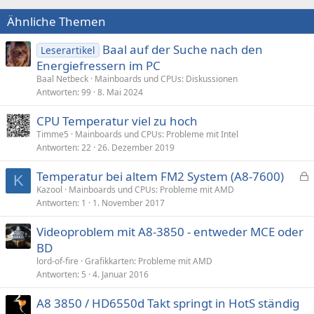
Ähnliche Themen
Baal auf der Suche nach den
Leserartikel
Energiefressern im PC
Baal Netbeck
Mainboards und CPUs: Diskussionen
Antworten
99
8. Mai 2024
CPU Temperatur viel zu hoch
Timme5
Mainboards und CPUs: Probleme mit Intel
Antworten
22
26. Dezember 2019
Temperatur bei altem FM2 System (A8-7600)
K
e
Kazool
Mainboards und CPUs: Probleme mit AMD
Antworten
1
1. November 2017
s
p
Videoproblem mit A8-3850 - entweder MCE oder
e
BD
r
lord-of-fire
Grafikkarten: Probleme mit AMD
r
Antworten
5
4. Januar 2016
t
A8 3850 / HD6550d Takt springt in HotS ständig