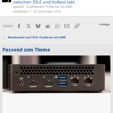
zwischen IDLE und Volllast takt.
tgsn4k3
Grafikkarten: Probleme mit AMD
Antworten
1
24. Dezember 2015
Facebook
X (Twitter)
Bluesky
Reddit
WhatsApp
E-Mail
Link
Teilen:
Mainboards und CPUs: Probleme mit AMD
Passend zum Thema