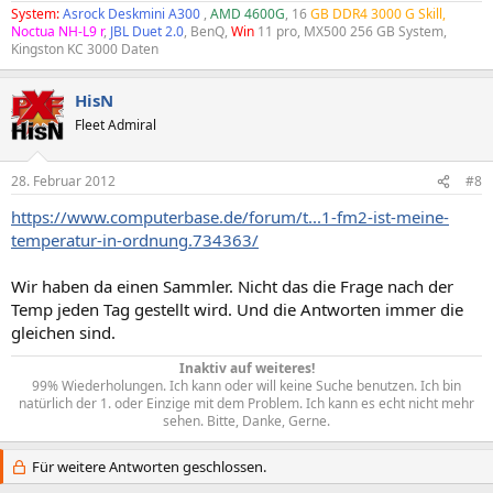
System:
Asrock Deskmini A300
,
AMD 4600G
, 16
GB DDR4 3000 G Skill,
Noctua NH-L9 r
,
JBL Duet 2.0
, BenQ,
Win
11 pro, MX500 256 GB System,
Kingston KC 3000 Daten
HisN
Fleet Admiral
28. Februar 2012
#8
https://www.computerbase.de/forum/t...1-fm2-ist-meine-
temperatur-in-ordnung.734363/
Wir haben da einen Sammler. Nicht das die Frage nach der
Temp jeden Tag gestellt wird. Und die Antworten immer die
gleichen sind.
Inaktiv auf weiteres!
99% Wiederholungen. Ich kann oder will keine Suche benutzen. Ich bin
natürlich der 1. oder Einzige mit dem Problem. Ich kann es echt nicht mehr
sehen. Bitte, Danke, Gerne.​
Für weitere Antworten geschlossen.