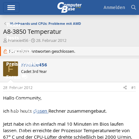
Hauptmenü
Anmelden
Mainboards und CPUs: Probleme mit AMD
Ticker
A8-3850 Temperatur
Tests
E
E
Frankie456
28. Februar 2012
r
r
Downloads
s
Für weitere Antworten geschlossen.
s
t
t
e
e
Preisvergleich
Frankie456
F
l
l
Cadet 3rd Year
l
l
Forum
e
t
r
a
28. Februar 2012
#1
Aktuelles
m
Hallo Community,
Empfohlene Inhalte
ich hab heute
diesen
Rechner zusammengebaut.
Neue Beiträge
Neueste Aktivitäten
Jetzt habe ich ihn einfach mal 10 Minuten im Bios laufen
lassen. Dabei erreichte der Prozessor Temperaturwerte von
Leserartikel
67° C und der CPU-Lüfter drehte schließlich bei 2000 U/min.