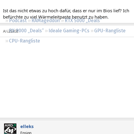
Regeln
Ist das nicht etwas zu hoch dafür, dass er nur im Bios lief? Ich
befürchte zu viel Wärmeleitpaste benutzt zu haben.
Podcast
RAMageddon
RTX 5000 „Deals“
RX 9000 „Deals“
Ideale Gaming-PCs
GPU-Rangliste
CPU-Rangliste
elleks
Ensign