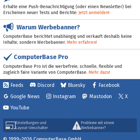
Erhalte eine Push-Benachrichtigung (oder einen Newsletter) bei
Erscheinen neuer Tests und Berichte:
Jetzt anmelden!
Warum Werbebanner?
ComputerBase berichtet unabhängig und verkauft deshalb keine
Inhalte, sondern Werbebanner.
Mehr erfahren!
ComputerBase Pro
ComputerBase Pro ist die werbefreie, schnelle, flexible und
zugleich faire Variante von ComputerBase.
Mehr dazu!
Feeds
Discord
Bluesky
Facebook
Google News
Instagram
Mastodon
X
YouTube
Einstellungen und
Probleme mit einem
Layout-Umschalter
Werbebanner?
© 1999–2026 ComputerBase GmbH