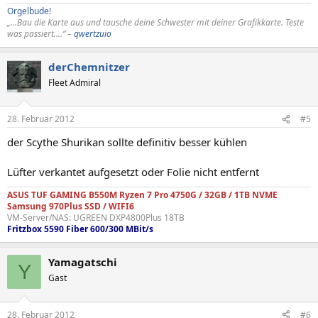
Orgelbude!
„...Bau die Karte aus und tausche deine Schwester mit deiner Grafikkarte. Teste
was passiert....“ –
qwertzuio
derChemnitzer
Fleet Admiral
28. Februar 2012
#5
der Scythe Shurikan sollte definitiv besser kühlen
Lüfter verkantet aufgesetzt oder Folie nicht entfernt
ASUS TUF GAMING B550M Ryzen 7 Pro 4750G / 32GB / 1TB NVME
Samsung 970Plus SSD / WIFI6
VM-Server/NAS: UGREEN DXP4800Plus 18TB
Fritzbox 5590 Fiber 600/300 MBit/s
Yamagatschi
Y
Gast
28. Februar 2012
#6