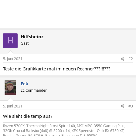
Hilfsheinz
H
Gast
5. Juni 2021
#2
Teste die Grafikkarte mal im neuen Rechner???!!!???
Eck
Lt. Commander
5. Juni 2021
#3
Wie sieht die temp aus?
Ryzen 5700X, Thermalright Frost Spirit 140, MSI MPG B550 Gaming Plus,
32Gb Crucial Ballistix (4x8) @ 3200 cl14, XFX Speedster Qick RX 6750 XT,
Fractal Design R6 PCGH, Enermax Revolution D.F. 650W