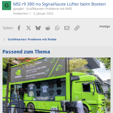
MSI r9 380 no Signal/laute Lüfter beim Booten
G
googler
Grafikkarten: Probleme mit AMD
Antworten
1
3. Januar 2022
Facebook
X (Twitter)
Bluesky
Reddit
WhatsApp
E-Mail
Link
Teilen:
Grafikkarten: Probleme mit Nvidia
Passend zum Thema