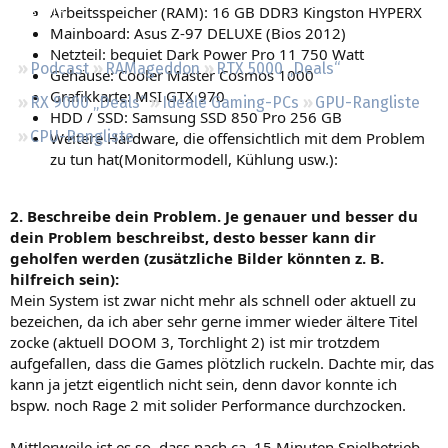
Arbeitsspeicher (RAM): 16 GB DDR3 Kingston HYPERX
Regeln
Mainboard: Asus Z-97 DELUXE (Bios 2012)
Netzteil: bequiet Dark Power Pro 11 750 Watt
Podcast
RAMageddon
RTX 5000 „Deals“
Gehäuse: Cooler Master Cosmos 1000
Grafikkarte: MSI GTX 970
RX 9000 „Deals“
Ideale Gaming-PCs
GPU-Rangliste
HDD / SSD: Samsung SSD 850 Pro 256 GB
CPU-Rangliste
Weitere Hardware, die offensichtlich mit dem Problem
zu tun hat(Monitormodell, Kühlung usw.):
2. Beschreibe dein Problem. Je genauer und besser du
dein Problem beschreibst, desto besser kann dir
geholfen werden (zusätzliche Bilder könnten z. B.
hilfreich sein):
Mein System ist zwar nicht mehr als schnell oder aktuell zu
bezeichen, da ich aber sehr gerne immer wieder ältere Titel
zocke (aktuell DOOM 3, Torchlight 2) ist mir trotzdem
aufgefallen, dass die Games plötzlich ruckeln. Dachte mir, das
kann ja jetzt eigentlich nicht sein, denn davor konnte ich
bspw. noch Rage 2 mit solider Performance durchzocken.
Mittlerweile ist es so, dass nach ca. 15 Minuten Spielbetrieb