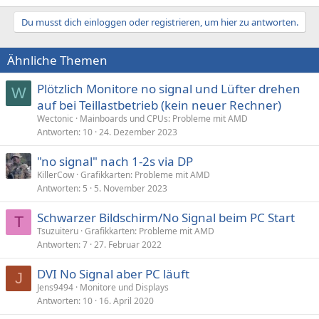
e
a
Du musst dich einloggen oder registrieren, um hier zu antworten.
k
t
i
Ähnliche Themen
o
n
e
Plötzlich Monitore no signal und Lüfter drehen
W
n
auf bei Teillastbetrieb (kein neuer Rechner)
:
Wectonic
Mainboards und CPUs: Probleme mit AMD
Antworten
10
24. Dezember 2023
"no signal" nach 1-2s via DP
KillerCow
Grafikkarten: Probleme mit AMD
Antworten
5
5. November 2023
Schwarzer Bildschirm/No Signal beim PC Start
T
Tsuzuiteru
Grafikkarten: Probleme mit AMD
Antworten
7
27. Februar 2022
DVI No Signal aber PC läuft
J
Jens9494
Monitore und Displays
Antworten
10
16. April 2020