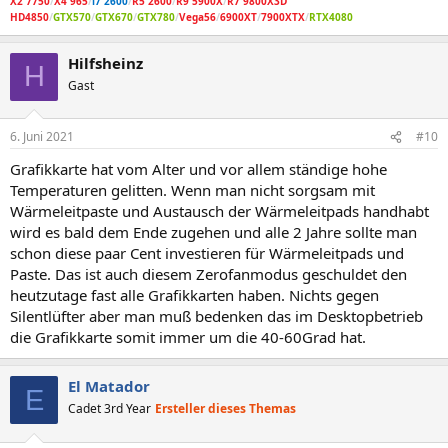
X2 7750
/
X4 965
/
i7 2600
/
R5 2600
/
R9 5900X
/
R7 9800X3D
HD4850
/
GTX570
/
GTX670
/
GTX780
/
Vega56
/
6900XT
/
7900XTX
/
RTX4080
Hilfsheinz
H
Gast
6. Juni 2021
#10
Grafikkarte hat vom Alter und vor allem ständige hohe
Temperaturen gelitten. Wenn man nicht sorgsam mit
Wärmeleitpaste und Austausch der Wärmeleitpads handhabt
wird es bald dem Ende zugehen und alle 2 Jahre sollte man
schon diese paar Cent investieren für Wärmeleitpads und
Paste. Das ist auch diesem Zerofanmodus geschuldet den
heutzutage fast alle Grafikkarten haben. Nichts gegen
Silentlüfter aber man muß bedenken das im Desktopbetrieb
die Grafikkarte somit immer um die 40-60Grad hat.
El Matador
E
Cadet 3rd Year
Ersteller dieses Themas