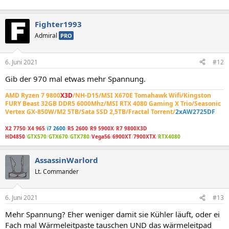
Fighter1993
Admiral
PRO
6. Juni 2021
#12
Gib der 970 mal etwas mehr Spannung.
AMD Ryzen 7 9800
X3D
/NH-D15/MSI X670E Tomahawk Wifi/Kingston
FURY Beast 32GB DDR5 6000Mhz/MSI RTX 4080 Gaming X Trio/Seasonic
Vertex GX-850W/M2 5TB/Sata SSD 2,5TB/Fractal Torrent/
2xAW2725DF
X2 7750
/
X4 965
/
i7 2600
/
R5 2600
/
R9 5900X
/
R7 9800X3D
HD4850
/
GTX570
/
GTX670
/
GTX780
/
Vega56
/
6900XT
/
7900XTX
/
RTX4080
AssassinWarlord
Lt. Commander
6. Juni 2021
#13
Mehr Spannung? Eher weniger damit sie Kühler läuft, oder ei
Fach mal Wärmeleitpaste tauschen UND das wärmeleitpad