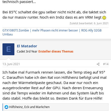
technisch passiert...
Bei 85°C schaltet die gpu selber nicht nicht ab, die taktet sich
da nur massiv runter. Noch ein Indiz dass es am VRM liegt
Zuletzt bearbeitet:
6. Juni 2021
GTX1080TI Zombie
|
mehr Phasen nicht immer besser
|
ROG Ally 32GB
Umbau
El Matador
E
Cadet 3rd Year
Ersteller dieses Themas
13. Juni 2021
#14
Ich habe mal Furmark rennen lassen, die Temp stieg auf 95°
C. Daraufhin habe ich den Rat von Hilfsheinz befolgt und mal
nach der Wärmeleitpaste geschaut. Da war nur noch ein
ausgetrockneter Rest auf der GPU. Nach deren Erneuerung
sind die Temps wieder im Rahmen und das System läuft bis
dato stabil. Hoffe das bleibt so. Besten Dank für Eure Hilfe!
Hilfsheinz
,
Eck
und
Markchen
R