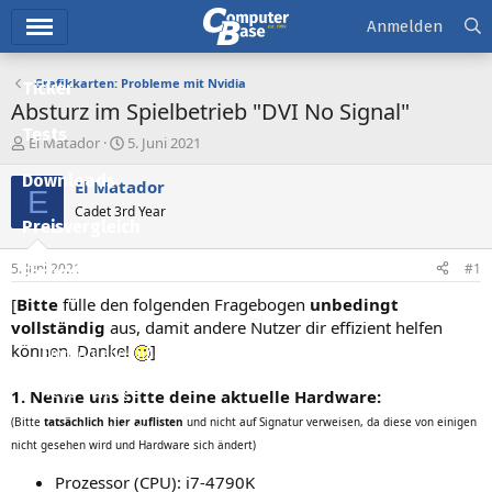
Hauptmenü
Anmelden
Grafikkarten: Probleme mit Nvidia
Ticker
Absturz im Spielbetrieb "DVI No Signal"
Tests
E
E
El Matador
5. Juni 2021
r
r
Downloads
s
s
El Matador
E
t
t
Cadet 3rd Year
e
e
Preisvergleich
l
l
l
l
5. Juni 2021
#1
Forum
e
t
r
a
[
Bitte
fülle den folgenden Fragebogen
unbedingt
Aktuelles
m
vollständig
aus, damit andere Nutzer dir effizient helfen
können. Danke!
]
Empfohlene Inhalte
Neue Beiträge
1. Nenne uns bitte deine aktuelle Hardware:
(Bitte
tatsächlich hier auflisten
und nicht auf Signatur verweisen, da diese von einigen
Neueste Aktivitäten
nicht gesehen wird und Hardware sich ändert)
Leserartikel
Prozessor (CPU): i7-4790K