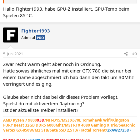
Hallo Fighter1993, habe GPU-Z installiert. GPU-Temp beim
Spielen 85° C.
Fighter1993
Admiral
PRO
5. Juni 2021
#9
Zwar recht warm geht aber noch in Ordnung.
Hatte sowas ähnliches mal mit einer GTX 780 die ist nur bei
einem Game abgeschmiert ich hab dann den takt um 30Mhz
verringert und es ging.
Glaube aber nicht das bei dir dieses Problem vorliegt.
Spielst du mit aktiviertem Raytracing?
Ist der aktuellste Treiber installiert?
AMD Ryzen 7 9800
X3D
/NH-D15/MSI X670E Tomahawk Wifi/Kingston
FURY Beast 32GB DDR5 6000Mhz/MSI RTX 4080 Gaming X Trio/Seasonic
Vertex GX-850W/M2 5TB/Sata SSD 2,5TB/Fractal Torrent/
2xAW2725DF