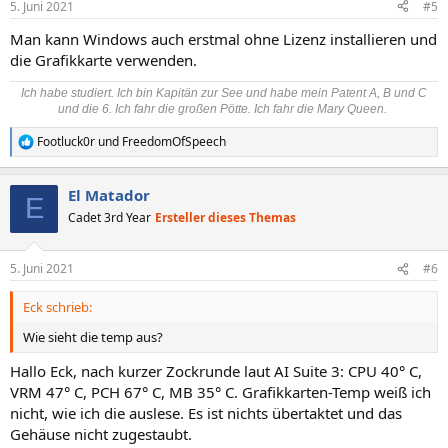
5. Juni 2021
#5
Man kann Windows auch erstmal ohne Lizenz installieren und
die Grafikkarte verwenden.
Ich habe studiert. Ich bin Kapitän zur See und habe mein Patent A, B und C
und die 6. Ich fahr die großen Pötte. Ich fahr die Mary Queen.
Footluck0r
und
FreedomOfSpeech
R
e
a
El Matador
k
E
t
Cadet 3rd Year
Ersteller dieses Themas
i
o
n
5. Juni 2021
#6
e
n
Eck schrieb:
:
Wie sieht die temp aus?
Hallo Eck, nach kurzer Zockrunde laut AI Suite 3: CPU 40° C,
VRM 47° C, PCH 67° C, MB 35° C. Grafikkarten-Temp weiß ich
nicht, wie ich die auslese. Es ist nichts übertaktet und das
Gehäuse nicht zugestaubt.