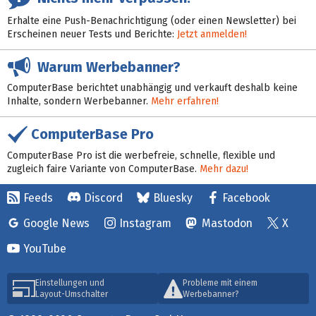
Erhalte eine Push-Benachrichtigung (oder einen Newsletter) bei
Erscheinen neuer Tests und Berichte:
Jetzt anmelden!
Warum Werbebanner?
ComputerBase berichtet unabhängig und verkauft deshalb keine
Inhalte, sondern Werbebanner.
Mehr erfahren!
ComputerBase Pro
ComputerBase Pro ist die werbefreie, schnelle, flexible und
zugleich faire Variante von ComputerBase.
Mehr dazu!
Feeds
Discord
Bluesky
Facebook
Google News
Instagram
Mastodon
X
YouTube
Einstellungen und
Probleme mit einem
Layout-Umschalter
Werbebanner?