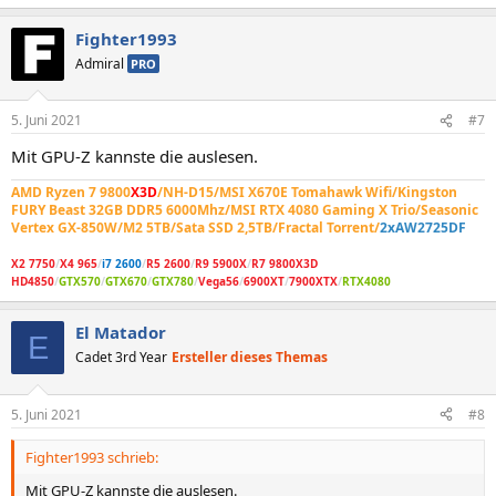
Fighter1993
Admiral
PRO
5. Juni 2021
#7
Mit GPU-Z kannste die auslesen.
AMD Ryzen 7 9800
X3D
/NH-D15/MSI X670E Tomahawk Wifi/Kingston
FURY Beast 32GB DDR5 6000Mhz/MSI RTX 4080 Gaming X Trio/Seasonic
Vertex GX-850W/M2 5TB/Sata SSD 2,5TB/Fractal Torrent/
2xAW2725DF
X2 7750
/
X4 965
/
i7 2600
/
R5 2600
/
R9 5900X
/
R7 9800X3D
HD4850
/
GTX570
/
GTX670
/
GTX780
/
Vega56
/
6900XT
/
7900XTX
/
RTX4080
El Matador
E
Cadet 3rd Year
Ersteller dieses Themas
5. Juni 2021
#8
Fighter1993 schrieb:
Mit GPU-Z kannste die auslesen.