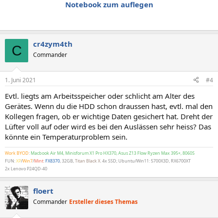
Notebook zum auflegen
cr4zym4th
C
Commander
1. Juni 2021
#4
Evtl. liegts am Arbeitsspeicher oder schlicht am Alter des
Gerätes. Wenn du die HDD schon draussen hast, evtl. mal den
Kollegen fragen, ob er wichtige Daten gesichert hat. Dreht der
Lüfter voll auf oder wird es bei den Auslässen sehr heiss? Das
könnte ein Temperaturproblem sein.
Work BYOD
:
Macbook Air M4, Minisforum X1 Pro HX370, Asus Z13 Flow Ryzen Max 395+, 8060S
FUN:
XP
/
Win7
/
Mint
:
FX8370
, 32GB,
Titan Black X
. 4x SSD; Ubuntu/Win11: 5700X3D, RX6700XT
2x Lenovo P24QD-40
floert
Commander
Ersteller dieses Themas