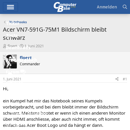
Hauptmenü
Anmelden
Notebooks
Ticker
Acer VN7-591G-75M1 Bildschirm bleibt
Tests
schwarz
E
E
floert
1. Juni 2021
Downloads
r
r
s
s
floert
Preisvergleich
t
t
Commander
e
e
l
l
Forum
l
l
1. Juni 2021
#1
e
t
Aktuelles
r
a
Hi,
m
Empfohlene Inhalte
ein Kumpel hat mir das Notebook seines Kumpels
Neue Beiträge
vorbeigebracht, und bei dem bleibt immer der Bildschirm
schwarz. Meistens bootet er wenn ich einen anderen Monitor
Neueste Aktivitäten
über HDMI anschliesse, aber auch nicht immer, oft kommt
Leserartikel
einfach das Acer Boot Logo und da hängt er dann.