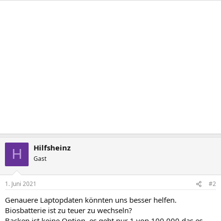
Hilfsheinz
H
Gast
1. Juni 2021
#2
Genauere Laptopdaten könnten uns besser helfen.
Biosbatterie ist zu teuer zu wechseln?
Backen ist keine Option, es geht nur 1 von 100.000 das es