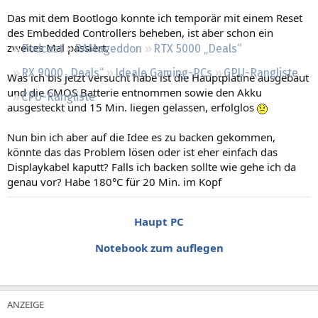
Regeln
Das mit dem Bootlogo konnte ich temporär mit einem Reset
des Embedded Controllers beheben, ist aber schon ein
zweites Mal passiert.
Podcast
RAMageddon
RTX 5000 „Deals“
RX 9000 „Deals“
Ideale Gaming-PCs
GPU-Rangliste
Was ich bis jetzt versucht habe ist die Hauptplatine ausgebaut
und die CMOS Batterie entnommen sowie den Akku
CPU-Rangliste
ausgesteckt und 15 Min. liegen gelassen, erfolglos
Nun bin ich aber auf die Idee es zu backen gekommen,
könnte das das Problem lösen oder ist eher einfach das
Displaykabel kaputt? Falls ich backen sollte wie gehe ich da
genau vor? Habe 180°C für 20 Min. im Kopf
Haupt PC
Notebook zum auflegen