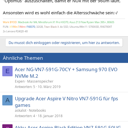
"Optimus" auszuschalten, damit er NUR mit der 960m läuft.
Ansonsten wird es wohl einfach die Altersschwäche sein:-/
Work BYOD
:
Macbook Air M4, Minisforum X1 Pro HX370, Asus Z13 Flow Ryzen Max 395+, 8060S
FUN:
XP
/
Win7
/
Mint
:
FX8370
, 32GB,
Titan Black X
. 4x SSD; Ubuntu/Win11: 5700X3D, RX6700XT
2x Lenovo P24QD-40
Du musst dich einloggen oder registrieren, um hier zu antworten.
Ähnliche Themen
Acer NG-VN7-591G-70CY + Samsung 970 EVO
E
NVMe M.2
Expen
Massenspeicher
Antworten
5
10. März 2019
Upgrade Acer Aspire V Nitro VN7-591G für fps
A
games
askalot
Notebooks
Antworten
4
18. Januar 2018
Akku Acer Aspire Black Edition VN7-591G-50UG