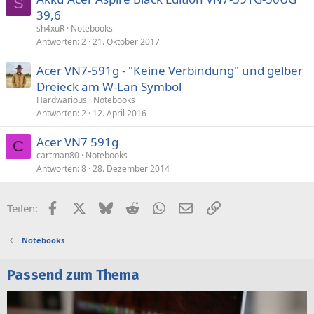
S
39,6
sh4xuR
Notebooks
Antworten
2
21. Oktober 2017
Acer VN7-591g - "Keine Verbindung" und gelber
Dreieck am W-Lan Symbol
Hardwarious
Notebooks
Antworten
2
12. April 2016
Acer VN7 591g
C
cartman80
Notebooks
Antworten
8
28. Dezember 2014
Facebook
X (Twitter)
Bluesky
Reddit
WhatsApp
E-Mail
Link
Teilen:
Notebooks
Passend zum Thema