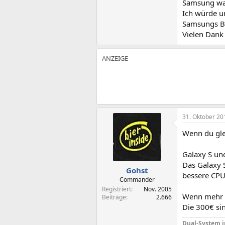
Samsung wa
Ich würde u
Samsungs B
Vielen Dank
31. Oktober 20
Wenn du gle
Galaxy S und
Das Galaxy S
Gohst
bessere CPU
Commander
Registriert
Nov. 2005
Wenn mehr G
Beiträge
2.666
Die 300€ si
Dual-System 