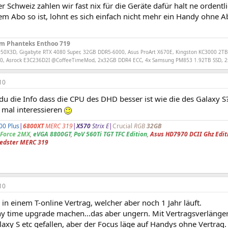
er Schweiz zahlen wir fast nix für die Geräte dafür halt ne orde
dem Abo so ist, lohnt es sich einfach nicht mehr ein Handy ohne
im Phanteks Enthoo 719
50X3D, Gigabyte RTX 4080 Super, 32GB DDR5-6000, Asus ProArt X670E, Kingston KC3000 2TB,
150, Asrock E3C236D2I @CoffeeTimeMod, 2x32GB DDR4 ECC, 4x Samsung PM853 1.92TB SSD, 
10
du die Info dass die CPU des DHD besser ist wie die des Galaxy S
mal interessieren
0 Plus
|
6800XT
MERC 319
|
X570
Strix E
|
Crucial
RGB
32GB
Force 2MX
,
eVGA 8800GT
,
PoV 560Ti TGT TFC Edition
,
Asus HD7970 DCII Ghz Edit
eedster MERC 319
10
ts in einem T-online Vertrag, welcher aber noch 1 Jahr läuft.
ny time upgrade machen...das aber ungern. Mit Vertragsverläng
laxy S etc gefallen, aber der Focus läge auf Handys ohne Vertrag.