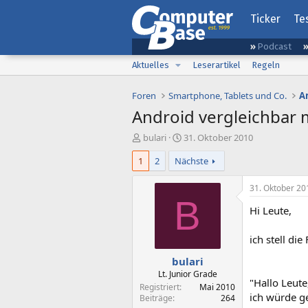
Ticker
Te
Podcast
Aktuelles
Leserartikel
Regeln
Foren
Smartphone, Tablets und Co.
A
Android vergleichbar 
E
E
bulari
31. Oktober 2010
r
r
1
2
Nächste
s
s
t
t
e
e
31. Oktober 20
l
l
B
Hi Leute,
l
l
e
t
r
a
ich stell di
m
bulari
Lt. Junior Grade
"Hallo Leute
Registriert
Mai 2010
ich würde g
Beiträge
264