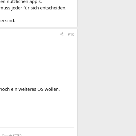
gen nützlichen app´s.
 muss jeder für sich entscheiden.
ei sind.
#10
 noch ein weiteres OS wollen.
 Corsair SF750