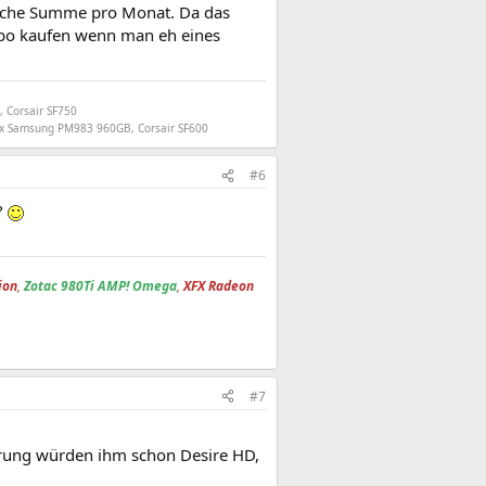
ntliche Summe pro Monat. Da das
 Abo kaufen wenn man eh eines
 Corsair SF750
2x Samsung PM983 960GB, Corsair SF600
#6
?
ion
,
Zotac 980Ti AMP! Omega
,
XFX Radeon
#7
erung würden ihm schon Desire HD,