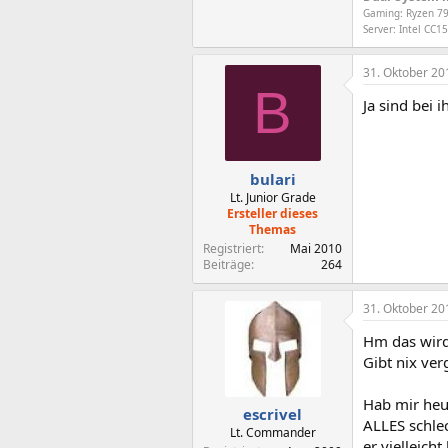
Gaming: Ryzen 79
Server: Intel CC
31. Oktober 20
B
Ja sind bei 
bulari
Lt. Junior Grade
Ersteller dieses
Themas
Registriert
Mai 2010
Beiträge
264
31. Oktober 20
Hm das wird
Gibt nix ver
Hab mir heut
escrivel
ALLES schlec
Lt. Commander
er vielleicht