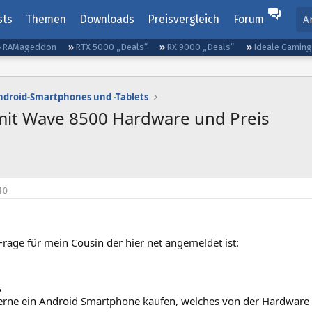
sts
Themen
Downloads
Preisvergleich
Forum
A
RAMageddon
RTX 5000 „Deals“
RX 9000 „Deals“
Ideale Gamin
ndroid-Smartphones und -Tablets
mit Wave 8500 Hardware und Preis
10
e Frage für mein Cousin der hier net angemeldet ist:
,
erne ein Android Smartphone kaufen, welches von der Hardware