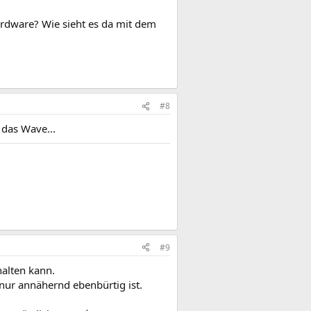
rdware? Wie sieht es da mit dem
#8
 das Wave...
#9
alten kann.
nur annähernd ebenbürtig ist.