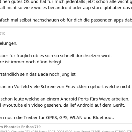
t nen gutes OS und hat für mich jedenfalls jetzt schon alle wichti
alt nicht so viele wie es bei android oder app store gibt aber das
nfach mal selbst nachschauen ob für dich die passenden apps dab
010
gelungen.
 aber für fraglich ob es sich so schnell durchsetzen wird.
re ist immer noch dünn belegt.
tändlich sein das Bada noch jung ist.
an im Vorfeld viele Schreie von Entwicklern gehört welche nicht
 schon leute welche an einem Android Ports fürs Wave arbeiten.
l @Youtube ein Video gesehen, da lief Android auf dem Gerät.
ten noch die Treiber für GPRS, GPS, WLAN und Bluethoot.
im Phanteks Enthoo 719
50X3D, Gigabyte RTX 4080 Super, 32GB DDR5-6000, Asus ProArt X670E, Kingston KC3000 2TB,