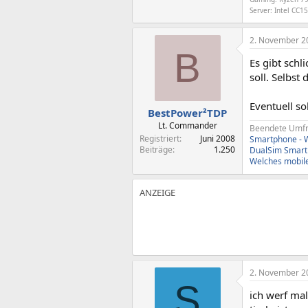
Server: Intel CC
2. November 2
B
Es gibt sch
soll. Selbst
Eventuell so
BestPower²TDP
Lt. Commander
Beendete Umfr
Registriert
Juni 2008
Smartphone - Wi
Beiträge
1.250
DualSim Smart
Welches mobile
2. November 2
S
ich werf mal