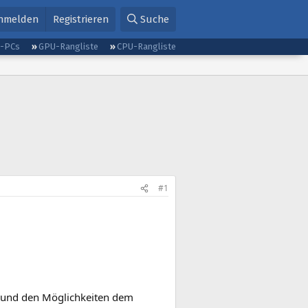
nmelden
Registrieren
Suche
g-PCs
GPU-Rangliste
CPU-Rangliste
#1
 und den Möglichkeiten dem