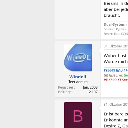
Bei uns in d
aber bei je
braucht.
Dual-System 
Gaming: Ryzen 79
Server: Intel CC
31. Oktober 20
Woher hast 
Würde mich 
5800X3D
@AS50
GK Historie:
Ge
Windell
RX 6800 XT Sp
Fleet Admiral
Registriert
Jan. 2008
Beiträge
12.107
31. Oktober 20
B
Er ist berei
Er könnte a
Desire Z, Ga