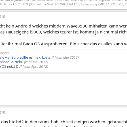
150, Asrock E3C236D2I @CoffeeTimeMod, 2x32GB DDR4 ECC, 4x Samsung PM853 1.92TB SSD, 
010
licht kein Android welches mit dem Wave8500 mithalten kann wen
 das Hauseigene i9000, welches teurer ist, kommt ja nicht mal rich
lltet ihr mal Bada OS Ausprobieren. Bin sicher das es alles kann
agen:
e viel Euro sollte es max. kosten?
(vom Mai 2012)
phone Ja/Nein?
(vom Mai 2012)
 OS nutzt Du?
(vom April 2012)
010
 das htc hd2 in den raum. hab ich seit einigen wochen. gebrauch