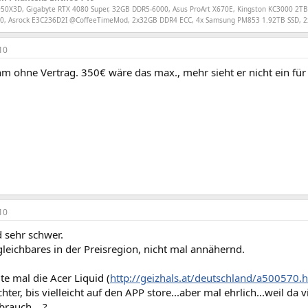
50X3D, Gigabyte RTX 4080 Super, 32GB DDR5-6000, Asus ProArt X670E, Kingston KC3000 2TB,
150, Asrock E3C236D2I @CoffeeTimeMod, 2x32GB DDR4 ECC, 4x Samsung PM853 1.92TB SSD, 
10
ihm ohne Vertrag. 350€ wäre das max., mehr sieht er nicht ein f
10
 sehr schwer.
gleichbares in der Preisregion, nicht mal annähernd.
e mal die Acer Liquid (
http://geizhals.at/deutschland/a500570.
hter, bis vielleicht auf den APP store...aber mal ehrlich...weil da 
 brauch....?