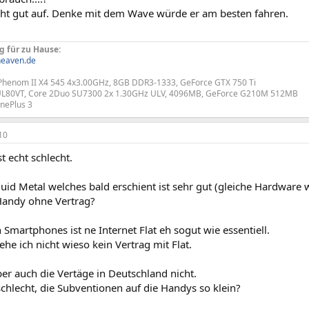
cht gut auf. Denke mit dem Wave würde er am besten fahren.
g für zu Hause:
eaven.de
enom II X4 545 4x3.00GHz, 8GB DDR3-1333, GeForce GTX 750 Ti
L80VT, Core 2Duo SU7300 2x 1.30GHz ULV, 4096MB, GeForce G210M 512MB
nePlus 3
10
st echt schlecht.
uid Metal welches bald erschient ist sehr gut (gleiche Hardware w
andy ohne Vertrag?
 Smartphones ist ne Internet Flat eh sogut wie essentiell.
he ich nicht wieso kein Vertrag mit Flat.
er auch die Vertäge in Deutschland nicht.
schlecht, die Subventionen auf die Handys so klein?