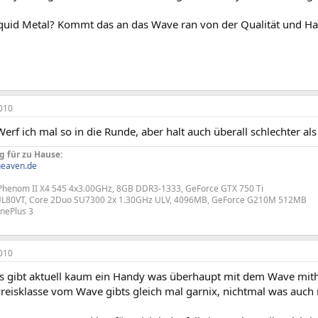
iquid Metal? Kommt das an das Wave ran von der Qualität und Ha
010
erf ich mal so in die Runde, aber halt auch überall schlechter als
g für zu Hause:
eaven.de
enom II X4 545 4x3.00GHz, 8GB DDR3-1333, GeForce GTX 750 Ti
L80VT, Core 2Duo SU7300 2x 1.30GHz ULV, 4096MB, GeForce G210M 512MB
nePlus 3
010
es gibt aktuell kaum ein Handy was überhaupt mit dem Wave mith
Preisklasse vom Wave gibts gleich mal garnix, nichtmal was auch 