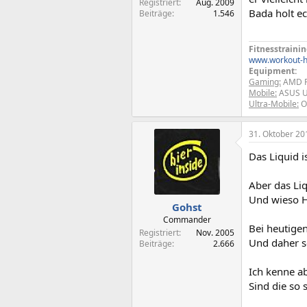
Registriert
Aug. 2009
Bada holt e
Beiträge
1.546
Fitnesstrainin
www.workout-h
Equipment:
Gaming:
AMD Ph
Mobile:
ASUS U
Ultra-Mobile:
O
31. Oktober 20
Das Liquid i
Aber das Liq
Und wieso H
Gohst
Commander
Bei heutigen
Registriert
Nov. 2005
Und daher se
Beiträge
2.666
Ich kenne ab
Sind die so 