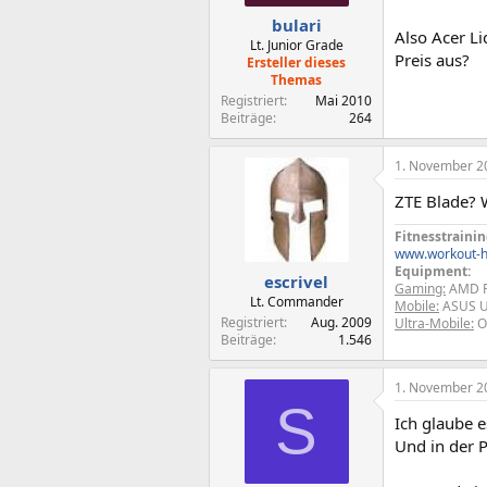
bulari
Also Acer L
Lt. Junior Grade
Preis aus?
Ersteller dieses
Themas
Registriert
Mai 2010
Beiträge
264
1. November 2
ZTE Blade? W
Fitnesstrainin
www.workout-h
Equipment:
escrivel
Gaming:
AMD Ph
Lt. Commander
Mobile:
ASUS U
Registriert
Aug. 2009
Ultra-Mobile:
O
Beiträge
1.546
1. November 2
S
Ich glaube 
Und in der 