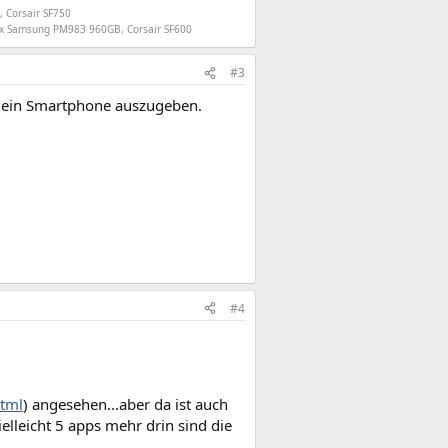
 Corsair SF750
2x Samsung PM983 960GB, Corsair SF600
#3
ür ein Smartphone auszugeben.
#4
html
) angesehen...aber da ist auch
vielleicht 5 apps mehr drin sind die