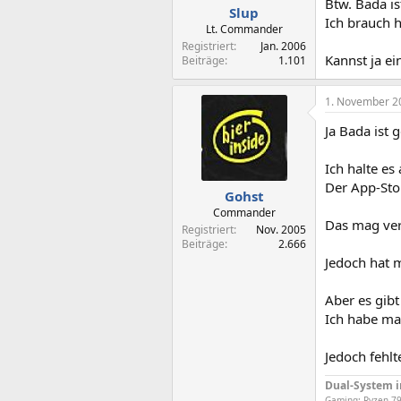
Btw. Bada is
Slup
Ich brauch h
Lt. Commander
Registriert
Jan. 2006
Kannst ja ei
Beiträge
1.101
1. November 2
Ja Bada ist 
Ich halte es
Der App-Sto
Gohst
Commander
Das mag vers
Registriert
Nov. 2005
Beiträge
2.666
Jedoch hat m
Aber es gibt
Ich habe ma
Jedoch fehl
Dual-System 
Gaming: Ryzen 79