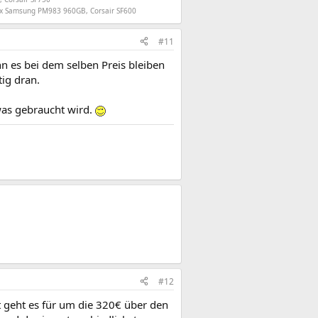
2x Samsung PM983 960GB, Corsair SF600
#11
n es bei dem selben Preis bleiben
tig dran.
 was gebraucht wird.
#12
t geht es für um die 320€ über den