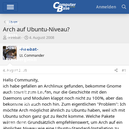
Hauptmenü
Anmelden
Linux
Ticker
Arch auf Ubuntu-Niveau?
Tests
E
E
-Firebat-
4. August 2008
r
r
Downloads
s
s
-Firebat-
t
t
Lt. Commander
e
e
Preisvergleich
l
l
l
l
4. August 2008
#1
Forum
e
t
r
a
Hallo Community,
Aktuelles
m
ich habe gefallen an Archlinux gefunden, bekomme Gnome
auch soweit zum Laufen, nur die Geschichte mit den
Empfohlene Inhalte
Daemons und Modulen klappt noch nicht zu 100%, aber das
Neue Beiträge
bekomme ich auch noch hin. Zum eigentlichen "Problem": Ich
möchte Arch möglichst ähnlich zu Ubuntu haben, weil ich mit
Neueste Aktivitäten
Ubuntu schon ganz gut zu Recht komme. Welche Pakete
wären denn Grundsätzlich empfehlenswert, um Arch auf ein
Leserartikel
ähnliches Niveau wie eine Ubuntu-Standard-Installation zu