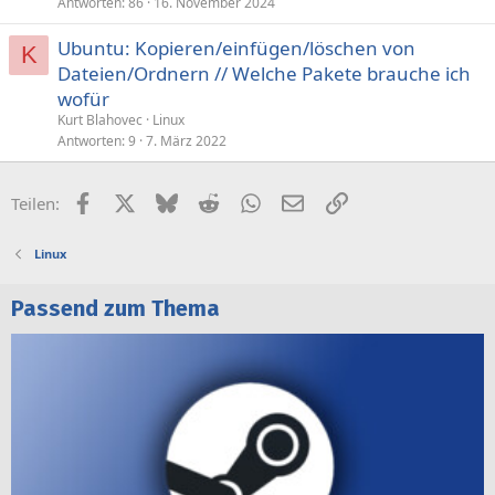
Antworten
86
16. November 2024
Ubuntu: Kopieren/einfügen/löschen von
K
Dateien/Ordnern // Welche Pakete brauche ich
wofür
Kurt Blahovec
Linux
Antworten
9
7. März 2022
Facebook
X (Twitter)
Bluesky
Reddit
WhatsApp
E-Mail
Link
Teilen:
Linux
Passend zum Thema