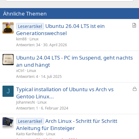
Ähnliche Themen
Ubuntu 26.04 LTS ist ein
Leserartikel
r
Generationswechsel
t
kim88
Linux
i
Antworten
34
30. April 2026
k
Ubuntu 24.04 LTS - PC im Suspend, geht nachts
e
an und hängt
l
xCtrl
Linux
Antworten
4
14. Juli 2025
Typical installation of Ubuntu vs Arch vs
J
e
Gentoo Linux...
s
JohannesN
Linux
p
Antworten
1
6. Februar 2024
e
Arch Linux - Schritt für Schritt
r
Leserartikel
Anleitung für Einsteiger
r
t
Kaito Kariheddo
Linux