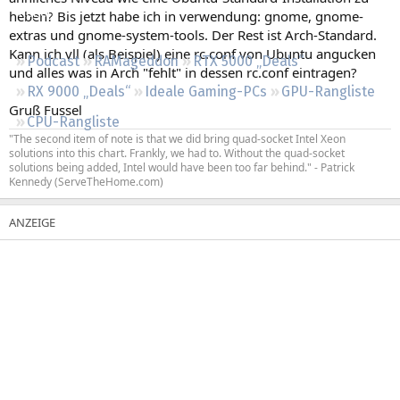
Regeln
heben? Bis jetzt habe ich in verwendung: gnome, gnome-
extras und gnome-system-tools. Der Rest ist Arch-Standard.
Kann ich vll (als Beispiel) eine rc.conf von Ubuntu angucken
Podcast
RAMageddon
RTX 5000 „Deals“
und alles was in Arch "fehlt" in dessen rc.conf eintragen?
RX 9000 „Deals“
Ideale Gaming-PCs
GPU-Rangliste
Gruß Fussel
CPU-Rangliste
"The second item of note is that we did bring quad-socket Intel Xeon
solutions into this chart. Frankly, we had to. Without the quad-socket
solutions being added, Intel would have been too far behind." - Patrick
Kennedy (ServeTheHome.com)