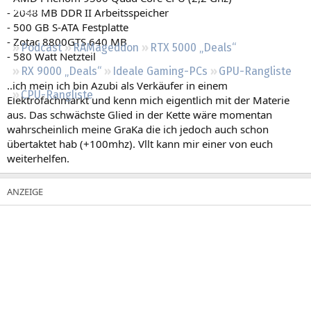
Regeln
- 2048 MB DDR II Arbeitsspeicher
- 500 GB S-ATA Festplatte
- Zotac 8800GTS 640 MB
Podcast
RAMageddon
RTX 5000 „Deals“
- 580 Watt Netzteil
RX 9000 „Deals“
Ideale Gaming-PCs
GPU-Rangliste
..ich mein ich bin Azubi als Verkäufer in einem
CPU-Rangliste
Elektrofachmarkt und kenn mich eigentlich mit der Materie
aus. Das schwächste Glied in der Kette wäre momentan
wahrscheinlich meine GraKa die ich jedoch auch schon
übertaktet hab (+100mhz). Vllt kann mir einer von euch
weiterhelfen.