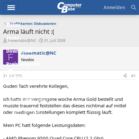
Hauptmenü
Anmelden
Grafikkarten: Diskussionen
Ticker
Arma läuft nicht :(
Tests
E
E
Flowmatic@NC
31. Juli 2008
r
r
Downloads
s
s
Flowmatic@NC
F
t
t
Newbie
e
e
Preisvergleich
l
l
l
l
31. Juli 2008
#1
Forum
e
t
r
a
Guden Tach verehrte Kollegen,
Aktuelles
m
ich hatte mir vergangene woche Arma Gold bestellt und
Empfohlene Inhalte
musste trauernd feststellen das dieses nichtmal auf mittel
Neue Beiträge
oder niedrigen Einstellungen komplett flüssig läuft.
Neueste Aktivitäten
Mein PC hatt folgende Leistungsdaten:
Leserartikel
- AMD Phenom 9500 Quad Core CPU (2,2 Ghz)