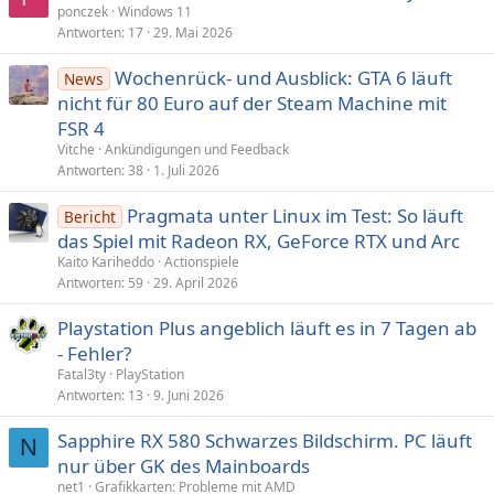
ponczek
Windows 11
Antworten
17
29. Mai 2026
Wochenrück- und Ausblick: GTA 6 läuft
News
nicht für 80 Euro auf der Steam Machine mit
FSR 4
Vitche
Ankündigungen und Feedback
Antworten
38
1. Juli 2026
Pragmata unter Linux im Test: So läuft
Bericht
das Spiel mit Radeon RX, GeForce RTX und Arc
Kaito Kariheddo
Actionspiele
Antworten
59
29. April 2026
Playstation Plus angeblich läuft es in 7 Tagen ab
- Fehler?
Fatal3ty
PlayStation
Antworten
13
9. Juni 2026
Sapphire RX 580 Schwarzes Bildschirm. PC läuft
N
nur über GK des Mainboards
net1
Grafikkarten: Probleme mit AMD