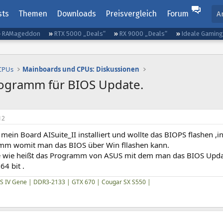
sts
Themen
Downloads
Preisvergleich
Forum
A
RAMageddon
RTX 5000 „Deals“
RX 9000 „Deals“
Ideale Gamin
 CPUs
Mainboards und CPUs: Diskussionen
rogramm für BIOS Update.
12
 mein Board AISuite_II installiert und wollte das BIOPS flashen ,i
mm womit man das BIOS über Win fllashen kann.
 wie heißt das Programm von ASUS mit dem man das BIOS Upda
64 bit .
S IV Gene | DDR3-2133 | GTX 670 | Cougar SX S550 |