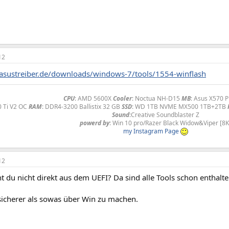
12
asustreiber.de/downloads/windows-7/tools/1554-winflash
CPU
: AMD 5600X
Cooler
: Noctua NH-D15
MB
: Asus X570 
0 Ti V2 OC
RAM
: DDR4-3200 Ballistix 32 GB
SSD
: WD 1TB NVME MX500 1TB+2TB
Sound
:Creative Soundblaster Z
powerd
by
: Win 10 pro/Razer Black Widow&Viper [8K
my Instagram Page
12
 du nicht direkt aus dem UEFI? Da sind alle Tools schon enthalte
 sicherer als sowas über Win zu machen.