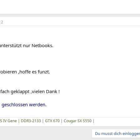
12
terstützt nur Netbooks.
obieren ,hoffe es funzt.
fach geklappt ,vielen Dank !
 geschlossen werden.
S IV Gene | DDR3-2133 | GTX 670 | Cougar SX S550 |
Du musst dich einloggen