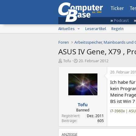
Ticker
Te
Podcast
Aktuelles
Leserartikel
Regeln
Foren
Arbeitsspeicher, Mainboards und
ASUS IV Gene, X79 , P
E
E
Tofu
20. Februar 2012
r
r
s
s
20. Februar 20
t
t
Ich habe für
e
e
l
l
kein Progra
l
l
Meine Frage
e
t
BS ist Win 7 
Tofu
r
a
m
Banned
i7-3960x | ASU
Registriert
Dez. 2011
Beiträge
605