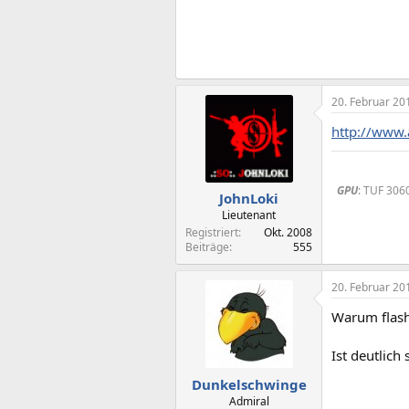
20. Februar 20
http://www.
GPU
: TUF 306
JohnLoki
Lieutenant
Registriert
Okt. 2008
Beiträge
555
20. Februar 20
Warum flasht
Ist deutlich
Dunkelschwinge
Admiral