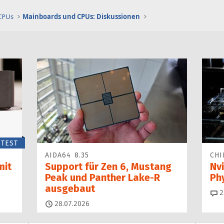
 CPUs
Mainboards und CPUs: Diskussionen
TEST
AIDA64 8.35
CHI
mit
Support für Zen 6, Mustang
Nvi
Peak und Panther Lake-R
Ph
ausgebaut
2
28.07.2026