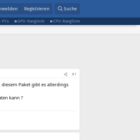
nmelden
Registrieren
Suche
g-PCs
GPU-Rangliste
CPU-Rangliste
#1
n diesem Paket gibt es allerdings
ten kann ?