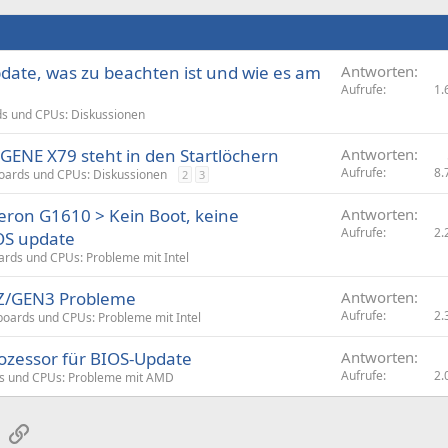
date, was zu beachten ist und wie es am
Antworten
Aufrufe
1.
s und CPUs: Diskussionen
ENE X79 steht in den Startlöchern
Antworten
Aufrufe
8.
oards und CPUs: Diskussionen
2
3
ron G1610 > Kein Boot, keine
Antworten
Aufrufe
2.
OS update
rds und CPUs: Probleme mit Intel
Z/GEN3 Probleme
Antworten
Aufrufe
2.
oards und CPUs: Probleme mit Intel
ozessor für BIOS-Update
Antworten
Aufrufe
2.
s und CPUs: Probleme mit AMD
sApp
E-Mail
Link