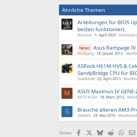
Ähnliche Themen
Anleitungen für BIOS Up
besten funktioniert.
Müritzer
1. April 2025
Mainboard
Asus Rampage IV G
News
Wolfgang
18. Januar 2012
Mainb
ASRock H61M-HVS & Cele
SandyBridge CPU für BI
GuaRdiaN
22. April 2013
Mainboa
ASUS Maximus IV GENE-
M
Michi Kruse
18. März 2012
Mainb
Brauche älteren AM3-Pr
S
Skilla44
29. Mai 2010
Mainboard
Facebook
X (Twitter)
Bluesky
Reddit
What
Teilen: