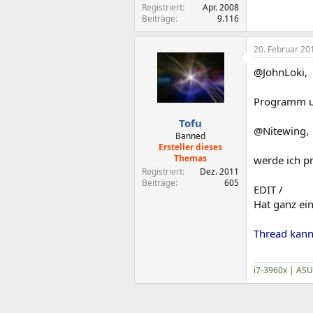
Registriert
Apr. 2008
Beiträge
9.116
20. Februar 20
@JohnLoki,
Programm un
Tofu
@Nitewing,
Banned
Ersteller dieses
Themas
werde ich pr
Registriert
Dez. 2011
Beiträge
605
EDIT /
Hat ganz ein
Thread kann
i7-3960x | ASU