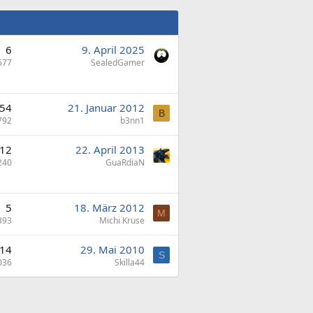
6
9. April 2025
677
SealedGamer
54
21. Januar 2012
B
792
b3nn1
12
22. April 2013
240
GuaRdiaN
5
18. März 2012
M
393
Michi Kruse
14
29. Mai 2010
S
036
Skilla44