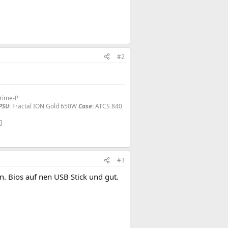
#2
Prime-P
PSU
: Fractal ION Gold 650W
Case
: ATCS 840
]
#3
n. Bios auf nen USB Stick und gut.