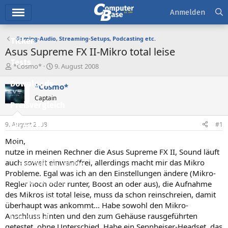
Hauptmenü
Anmelden
Gaming-Audio, Streaming-Setups, Podcasting etc.
Ticker
Asus Supreme FX II-Mikro total leise
Tests
E
E
*Cosmo*
9. August 2008
r
r
Downloads
s
s
*Cosmo*
t
t
Captain
e
e
Preisvergleich
l
l
l
l
9. August 2008
#1
Forum
e
t
r
a
Moin,
Aktuelles
m
nutze in meinen Rechner die Asus Supreme FX II, Sound läuft
auch soweit einwandfrei, allerdings macht mir das Mikro
Empfohlene Inhalte
Probleme. Egal was ich an den Einstellungen ändere (Mikro-
Neue Beiträge
Regler hoch oder runter, Boost an oder aus), die Aufnahme
des Mikros ist total leise, muss da schon reinschreien, damit
Neueste Aktivitäten
überhaupt was ankommt... Habe sowohl den Mikro-
Anschluss hinten und den zum Gehäuse rausgeführten
Leserartikel
getestet, ohne Unterschied. Habe ein Sennheiser-Headset, das