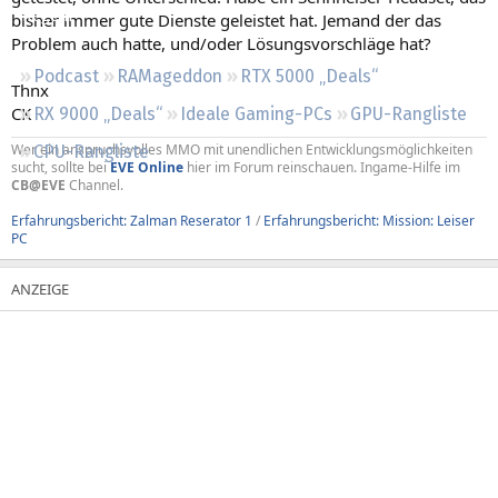
Regeln
bisher immer gute Dienste geleistet hat. Jemand der das
Problem auch hatte, und/oder Lösungsvorschläge hat?
Podcast
RAMageddon
RTX 5000 „Deals“
Thnx
CK
RX 9000 „Deals“
Ideale Gaming-PCs
GPU-Rangliste
Wer ein anspruchsvolles MMO mit unendlichen Entwicklungsmöglichkeiten
CPU-Rangliste
sucht, sollte bei
EVE Online
hier im Forum reinschauen. Ingame-Hilfe im
CB@EVE
Channel.
Erfahrungsbericht: Zalman Reserator 1
/
Erfahrungsbericht: Mission: Leiser
PC