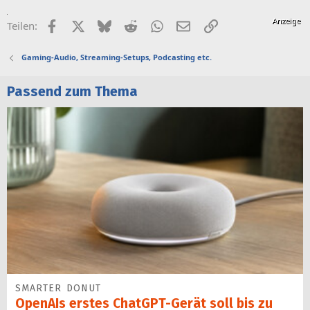
Facebook
X (Twitter)
Bluesky
Reddit
WhatsApp
E-Mail
Link
Teilen:
Gaming-Audio, Streaming-Setups, Podcasting etc.
Passend zum Thema
SMARTER DONUT
OpenAIs erstes ChatGPT-Gerät soll bis zu