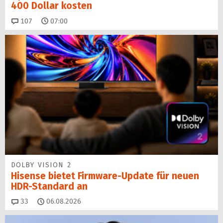
400 Dollar kosten
Kommentare
107
07:00
DOLBY VISION 2
Hisense bietet Firmware-Update für neuen
HDR-Standard an
Kommentare
33
06.08.2026