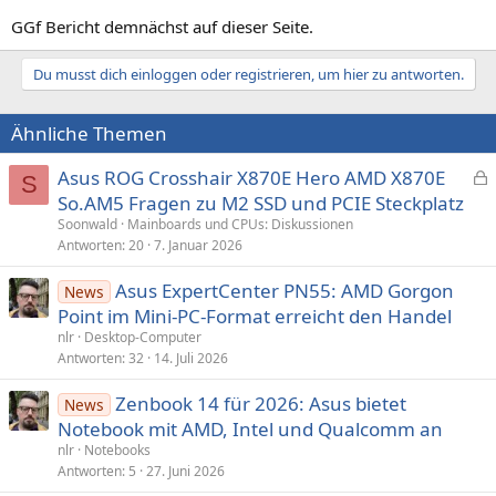
GGf Bericht demnächst auf dieser Seite.
Du musst dich einloggen oder registrieren, um hier zu antworten.
Ähnliche Themen
Asus ROG Crosshair X870E Hero AMD X870E
S
e
So.AM5 Fragen zu M2 SSD und PCIE Steckplatz
s
Soonwald
Mainboards und CPUs: Diskussionen
p
Antworten
20
7. Januar 2026
e
Asus ExpertCenter PN55: AMD Gorgon
r
News
Point im Mini-PC-Format erreicht den Handel
r
t
nlr
Desktop-Computer
Antworten
32
14. Juli 2026
Zenbook 14 für 2026: Asus bietet
News
Notebook mit AMD, Intel und Qualcomm an
nlr
Notebooks
Antworten
5
27. Juni 2026