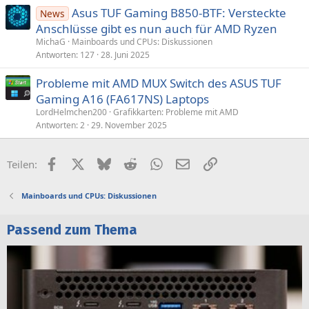
Asus TUF Gaming B850-BTF: Versteckte
News
Anschlüsse gibt es nun auch für AMD Ryzen
MichaG
Mainboards und CPUs: Diskussionen
Antworten
127
28. Juni 2025
Probleme mit AMD MUX Switch des ASUS TUF
Gaming A16 (FA617NS) Laptops
LordHelmchen200
Grafikkarten: Probleme mit AMD
Antworten
2
29. November 2025
Facebook
X (Twitter)
Bluesky
Reddit
WhatsApp
E-Mail
Link
Teilen:
Mainboards und CPUs: Diskussionen
Passend zum Thema