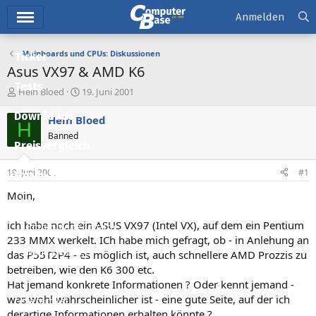
Hauptmenü
Anmelden
Mainboards und CPUs: Diskussionen
Ticker
Asus VX97 & AMD K6
Tests
E
E
Hein Bloed
19. Juni 2001
r
r
Downloads
s
s
Hein Bloed
H
t
t
Banned
e
e
Preisvergleich
l
l
l
l
19. Juni 2001
#1
Forum
e
t
r
a
Moin,
Aktuelles
m
ich habe noch ein ASUS VX97 (Intel VX), auf dem ein Pentium
Empfohlene Inhalte
233 MMX werkelt. ICh habe mich gefragt, ob - in Anlehung an
Neue Beiträge
das P55T2P4 - es möglich ist, auch schnellere AMD Prozzis zu
betreiben, wie den K6 300 etc.
Neueste Aktivitäten
Hat jemand konkrete Informationen ? Oder kennt jemand -
was wohl wahrscheinlicher ist - eine gute Seite, auf der ich
Leserartikel
derartige Informationen erhalten könnte ?