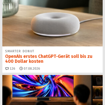
SMARTER DONUT
OpenAIs erstes ChatGPT-Gerät soll bis zu
400 Dollar kosten
Kommentare
126
07.08.2026