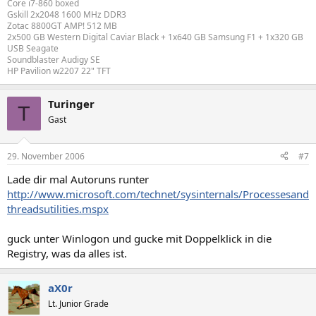
Core i7-860 boxed
Gskill 2x2048 1600 MHz DDR3
Zotac 8800GT AMP! 512 MB
2x500 GB Western Digital Caviar Black + 1x640 GB Samsung F1 + 1x320 GB
USB Seagate
Soundblaster Audigy SE
HP Pavilion w2207 22" TFT
Turinger
T
Gast
29. November 2006
#7
Lade dir mal Autoruns runter
http://www.microsoft.com/technet/sysinternals/Processesand
threadsutilities.mspx
guck unter Winlogon und gucke mit Doppelklick in die
Registry, was da alles ist.
aX0r
Lt. Junior Grade