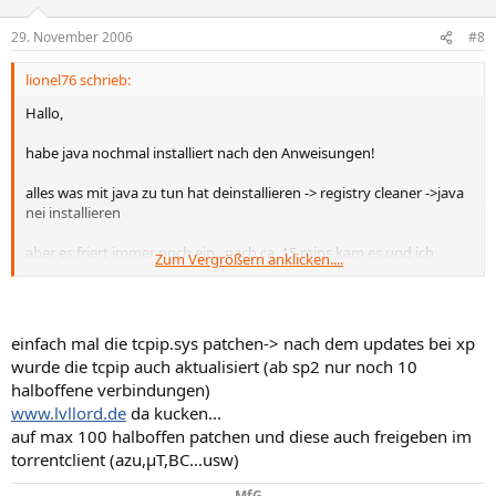
29. November 2006
#8
lionel76 schrieb:
Hallo,
habe java nochmal installiert nach den Anweisungen!
alles was mit java zu tun hat deinstallieren -> registry cleaner ->java
nei installieren
aber es friert immer noch ein , nach ca. 15 mins kam es und ich
Zum Vergrößern anklicken....
musste wieder RESET drücken
einfach mal die tcpip.sys patchen-> nach dem updates bei xp
wurde die tcpip auch aktualisiert (ab sp2 nur noch 10
halboffene verbindungen)
www.lvllord.de
da kucken...
auf max 100 halboffen patchen und diese auch freigeben im
torrentclient (azu,µT,BC...usw)
MfG