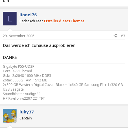
Ria
lionel76
L
Cadet 4th Year
Ersteller dieses Themas
29. November 2006
#3
Das werde ich zuhause ausprobieren!
DANKE
Gigabyte P55-UD3R
Core i7-860 boxed
Gskill 2x2048 1600 MHz DDR3
Zotac 8800GT AMP! 512 MB
2x500 GB Western Digital Caviar Black + 1x640 GB Samsung F1 + 1x320 GB
USB Seagate
Soundblaster Audigy SE
HP Pavilion w2207 22" TFT
luky37
Captain