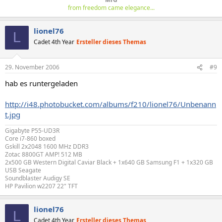
from freedom came elegance...
lionel76
L
Cadet 4th Year
Ersteller dieses Themas
29. November 2006
#9
hab es runtergeladen
http://i48.photobucket.com/albums/f210/lionel76/Unbenann
t.jpg
Gigabyte P55-UD3R
Core i7-860 boxed
Gskill 2x2048 1600 MHz DDR3
Zotac 8800GT AMP! 512 MB
2x500 GB Western Digital Caviar Black + 1x640 GB Samsung F1 + 1x320 GB
USB Seagate
Soundblaster Audigy SE
HP Pavilion w2207 22" TFT
lionel76
L
Cadet 4th Year
Ersteller dieses Themas