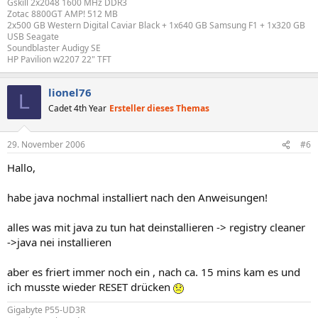
Gskill 2x2048 1600 MHz DDR3
Zotac 8800GT AMP! 512 MB
2x500 GB Western Digital Caviar Black + 1x640 GB Samsung F1 + 1x320 GB
USB Seagate
Soundblaster Audigy SE
HP Pavilion w2207 22" TFT
lionel76
L
Cadet 4th Year
Ersteller dieses Themas
29. November 2006
#6
Hallo,
habe java nochmal installiert nach den Anweisungen!
alles was mit java zu tun hat deinstallieren -> registry cleaner
->java nei installieren
aber es friert immer noch ein , nach ca. 15 mins kam es und
ich musste wieder RESET drücken
Gigabyte P55-UD3R