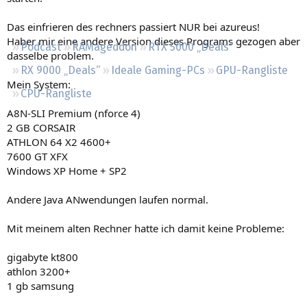
Regeln
Das einfrieren des rechners passiert NUR bei azureus!
Haber mir eine andere Version dieses Programs gezogen aber
Podcast
RAMageddon
RTX 5000 „Deals“
dasselbe problem.
RX 9000 „Deals“
Ideale Gaming-PCs
GPU-Rangliste
Mein System:
CPU-Rangliste
A8N-SLI Premium (nforce 4)
2 GB CORSAIR
ATHLON 64 X2 4600+
7600 GT XFX
Windows XP Home + SP2
Andere Java ANwendungen laufen normal.
Mit meinem alten Rechner hatte ich damit keine Probleme:
gigabyte kt800
athlon 3200+
1 gb samsung