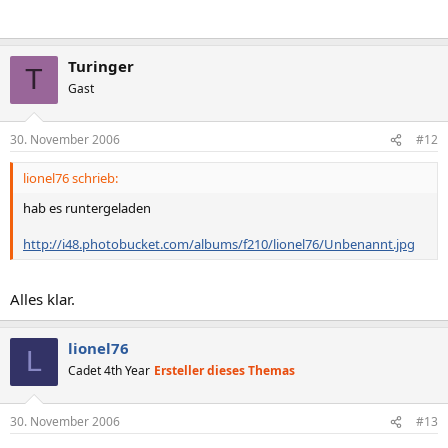
Turinger
T
Gast
30. November 2006
#12
lionel76 schrieb:
hab es runtergeladen
http://i48.photobucket.com/albums/f210/lionel76/Unbenannt.jpg
Alles klar.
lionel76
L
Cadet 4th Year
Ersteller dieses Themas
30. November 2006
#13