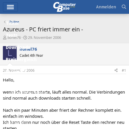
Hauptmenü
Anmelden
Online
Ticker
Azureus - PC friert immer ein -
Tests
E
E
lionel76
29. November 2006
r
r
Downloads
s
s
lionel76
L
t
t
Cadet 4th Year
e
e
Preisvergleich
l
l
l
l
29. November 2006
#1
Forum
e
t
r
a
Hallo,
Aktuelles
m
wenn ich azureus starte, läuft alles normal. Die Verbindungen
Empfohlene Inhalte
sind normal auch downloads starten schnell.
Neue Beiträge
Nach ein paar Minuten aber friert der Rechner komplett ein.
Neueste Aktivitäten
einfach im windows.
Ich kann dann nur noch über die Reset Taste den rechner neu
Leserartikel
starten.