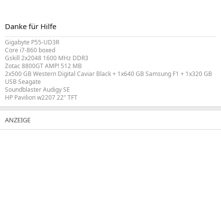
Danke für Hilfe
Gigabyte P55-UD3R
Core i7-860 boxed
Gskill 2x2048 1600 MHz DDR3
Zotac 8800GT AMP! 512 MB
2x500 GB Western Digital Caviar Black + 1x640 GB Samsung F1 + 1x320 GB
USB Seagate
Soundblaster Audigy SE
HP Pavilion w2207 22" TFT