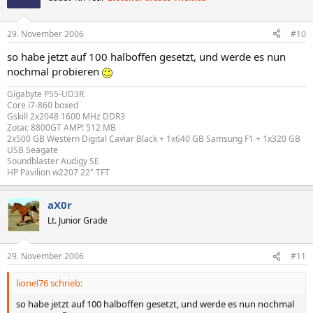
29. November 2006
#10
so habe jetzt auf 100 halboffen gesetzt, und werde es nun
nochmal probieren
Gigabyte P55-UD3R
Core i7-860 boxed
Gskill 2x2048 1600 MHz DDR3
Zotac 8800GT AMP! 512 MB
2x500 GB Western Digital Caviar Black + 1x640 GB Samsung F1 + 1x320 GB
USB Seagate
Soundblaster Audigy SE
HP Pavilion w2207 22" TFT
aX0r
Lt. Junior Grade
29. November 2006
#11
lionel76 schrieb:
so habe jetzt auf 100 halboffen gesetzt, und werde es nun nochmal