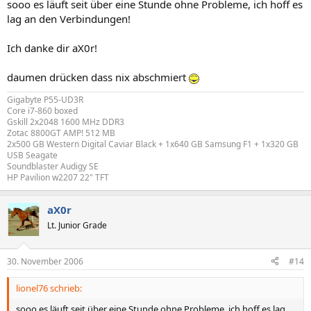
sooo es läuft seit über eine Stunde ohne Probleme, ich hoff es
lag an den Verbindungen!
Ich danke dir aX0r!
daumen drücken dass nix abschmiert
Gigabyte P55-UD3R
Core i7-860 boxed
Gskill 2x2048 1600 MHz DDR3
Zotac 8800GT AMP! 512 MB
2x500 GB Western Digital Caviar Black + 1x640 GB Samsung F1 + 1x320 GB
USB Seagate
Soundblaster Audigy SE
HP Pavilion w2207 22" TFT
aX0r
Lt. Junior Grade
30. November 2006
#14
lionel76 schrieb:
sooo es läuft seit über eine Stunde ohne Probleme, ich hoff es lag