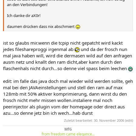
an den Verbindungen!
Ich danke dir aX0r!
daumen drücken dass nix abschmiert
ist so glaubs mir.wenn die tcpip nicht gepatcht wird kackt
jedes fileshareproggi irgenmal ab
und da der frosch nun
mal java haben will, wird die dermasen wild auf den anfragen
ausm netz und knallt den ram dicht,aber kann durch den
flaschenhals nicht durch...so denne viel spass beim leechen
edit: im falle das java doch mal wieder wild werden sollte, geh
mal bei den JAVAeinstellungen und stell den ram auf max
128mb mit 50% aktiver komprimierung, dann wirst du den
frosch nicht mehr missen wollen.instaliere mal noch
peerinjector als plugin vom der homepage oder direct aus
azu...so denne jetz bin ich wech...hab durst
Zuletzt bearbeitet:
30. November 2006
(edit)
MfG
from freedom came elegance...