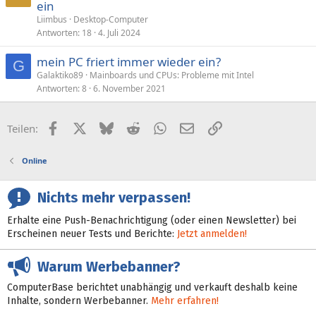
ein
Liimbus
Desktop-Computer
Antworten
18
4. Juli 2024
mein PC friert immer wieder ein?
G
Galaktiko89
Mainboards und CPUs: Probleme mit Intel
Antworten
8
6. November 2021
Facebook
X (Twitter)
Bluesky
Reddit
WhatsApp
E-Mail
Link
Teilen:
Online
Nichts mehr verpassen!
Erhalte eine Push-Benachrichtigung (oder einen Newsletter) bei
Erscheinen neuer Tests und Berichte:
Jetzt anmelden!
Warum Werbebanner?
ComputerBase berichtet unabhängig und verkauft deshalb keine
Inhalte, sondern Werbebanner.
Mehr erfahren!