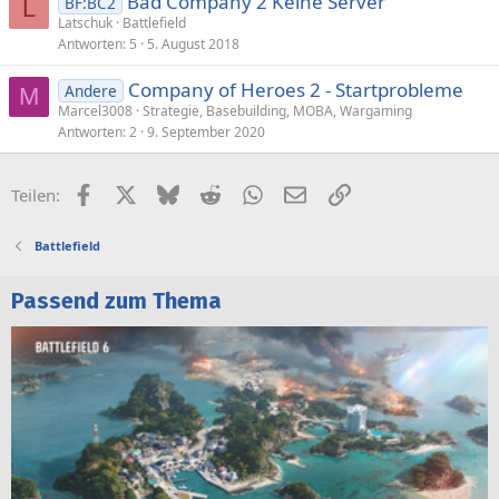
Bad Company 2 Keine Server
BF:BC2
L
Latschuk
Battlefield
Antworten
5
5. August 2018
Company of Heroes 2 - Startprobleme
Andere
M
Marcel3008
Strategie, Basebuilding, MOBA, Wargaming
Antworten
2
9. September 2020
Facebook
X (Twitter)
Bluesky
Reddit
WhatsApp
E-Mail
Link
Teilen:
Battlefield
Passend zum Thema