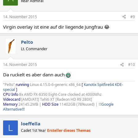
Rear Admiral
14. November 2015
#9
Virgin overlay ist eine auf dir liegende Jungfrau 😂
Pelto
Lt. Commander
14. November 2015
#10
Da ruckelt es aber dann auch
"Pelto"
running
Linux 4.15.0-6-generic x86_64
[
Kanotix Spitfire64 KDE-
special
]
CPU Info
8x AMD FX-8350 Eight-Core clocked at 4000Mhz
Videocard
[AMD/ATI] Tahiti XT [Radeon HD R9 280X]
Memory
24145.2MB |
HDD Size
11402GB (78%used) | !!!
Google
Alternative!!!
loeffella
L
Cadet 1st Year
Ersteller dieses Themas