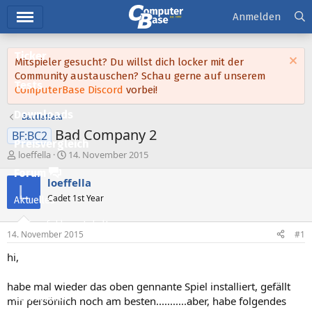
Hauptmenü
Anmelden
Ticker
Mitspieler gesucht? Du willst dich locker mit der
Community austauschen? Schau gerne auf unserem
Tests
ComputerBase Discord
vorbei!
Downloads
Battlefield
Bad Company 2
BF:BC2
Preisvergleich
E
E
loeffella
14. November 2015
r
r
Forum
s
s
loeffella
L
t
t
Cadet 1st Year
Aktuelles
e
e
l
l
Empfohlene Inhalte
l
l
14. November 2015
#1
e
t
Neue Beiträge
r
a
hi,
m
Neueste Aktivitäten
habe mal wieder das oben gennante Spiel installiert, gefällt
Leserartikel
mir persönlich noch am besten...........aber, habe folgendes