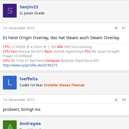
Sanjin23
S
Lt. Junior Grade
14. November 2015
#7
Es heist Origin Overlay, das hat Steam auch Steam Overlay.
CPU:
i7-5820K @ 4,2GHz @ 1,16V
MB:
X99 Strix Gaming
CPU-Fan:
Noctua NH-D15
Ram:
4x4GB HyperFuryX
PSU
Be Quiet Straight
Power 10 600Watt
GPU
RX 5700 XT Red Devil
Gehäuse
BeQuite Silent Base 801
http://www.sysprofile.de/id189375
loeffella
L
Cadet 1st Year
Ersteller dieses Themas
14. November 2015
#8
probiert, bringt nix
Andregee
A