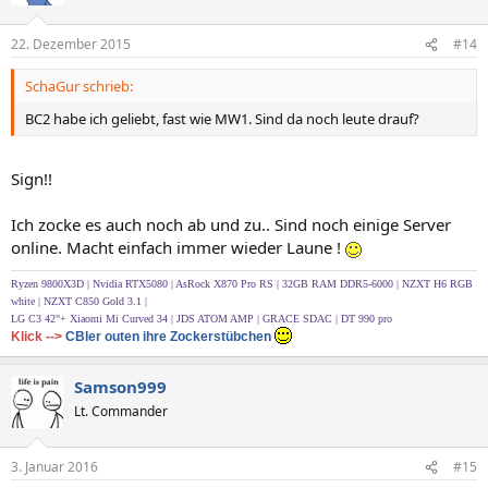
22. Dezember 2015
#14
SchaGur schrieb:
BC2 habe ich geliebt, fast wie MW1. Sind da noch leute drauf?
Sign!!
Ich zocke es auch noch ab und zu.. Sind noch einige Server
online. Macht einfach immer wieder Laune !
Ryzen 9800X3D | Nvidia RTX5080 | AsRock X870 Pro RS | 32GB RAM DDR5-6000 | NZXT H6 RGB
white
|
NZXT C850 Gold 3.1 |
LG C3 42"+ Xiaomi Mi Curved 34 | JDS ATOM AMP | GRACE SDAC | DT 990 pro
Klick -->
CBler outen ihre Zockerstübchen
Samson999
Lt. Commander
3. Januar 2016
#15