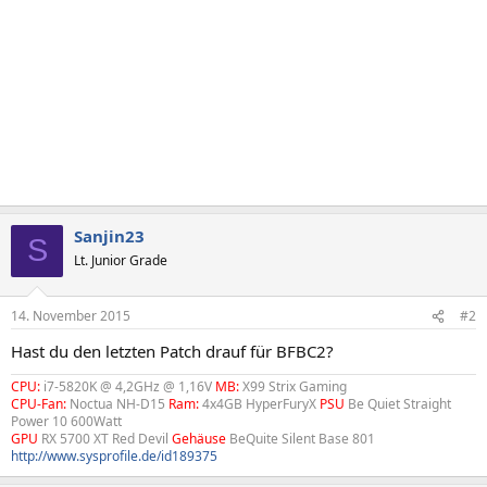
Sanjin23
S
Lt. Junior Grade
14. November 2015
#2
Hast du den letzten Patch drauf für BFBC2?
CPU:
i7-5820K @ 4,2GHz @ 1,16V
MB:
X99 Strix Gaming
CPU-Fan:
Noctua NH-D15
Ram:
4x4GB HyperFuryX
PSU
Be Quiet Straight
Power 10 600Watt
GPU
RX 5700 XT Red Devil
Gehäuse
BeQuite Silent Base 801
http://www.sysprofile.de/id189375