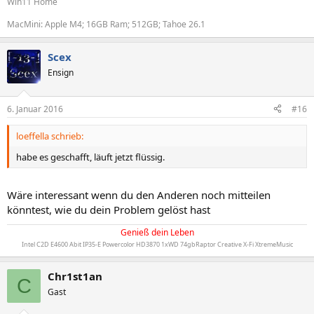
Win11 Home
MacMini: Apple M4; 16GB Ram; 512GB; Tahoe 26.1
Scex
Ensign
6. Januar 2016
#16
loeffella schrieb:
habe es geschafft, läuft jetzt flüssig.
Wäre interessant wenn du den Anderen noch mitteilen
könntest, wie du dein Problem gelöst hast
Genieß dein Leben
Intel C2D E4600 Abit IP35-E Powercolor HD3870 1xWD 74gbRaptor Creative X-Fi XtremeMusic
Chr1st1an
C
Gast