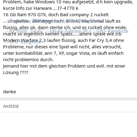
Problem, habe Windows 10 neu aufgesetzt, d.h kein upgrade,
Regeln
kurze Info zur Harware.... I7-4770 k
16 Gb Ram 970 GTX, doch Bad company 2 ruckelt
....unspielbar, allerdings nicht immer, manchmal läuft es
Podcast
RAMageddon
RTX 5000 „Deals“
flüssig, alles ok, dann sterbe ich, und es ruckelt ohne ende,
RX 9000 „Deals“
Ideale Gaming-PCs
GPU-Rangliste
macht so eigentlich keinen Spass......ältere Spiele wie z.b
Modern Warfare 2,3 laufen flüssig, auch Far Cry 3,4 ohne
CPU-Rangliste
Probleme, nur dieses eine Spiel will nicht, alles versucht,
unter kombatillität..win 7, XP, sogar Vista, es läuft einfach
nicht problemlos durch.
Jemand hier mit dem gleichen Problem und evtl. mit einer
Lösung ????
danke