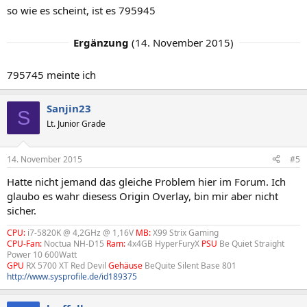
so wie es scheint, ist es 795945
Ergänzung
(
14. November 2015
)
795745 meinte ich
Sanjin23
S
Lt. Junior Grade
14. November 2015
#5
Hatte nicht jemand das gleiche Problem hier im Forum. Ich
glaubo es wahr diesess Origin Overlay, bin mir aber nicht
sicher.
CPU:
i7-5820K @ 4,2GHz @ 1,16V
MB:
X99 Strix Gaming
CPU-Fan:
Noctua NH-D15
Ram:
4x4GB HyperFuryX
PSU
Be Quiet Straight
Power 10 600Watt
GPU
RX 5700 XT Red Devil
Gehäuse
BeQuite Silent Base 801
http://www.sysprofile.de/id189375