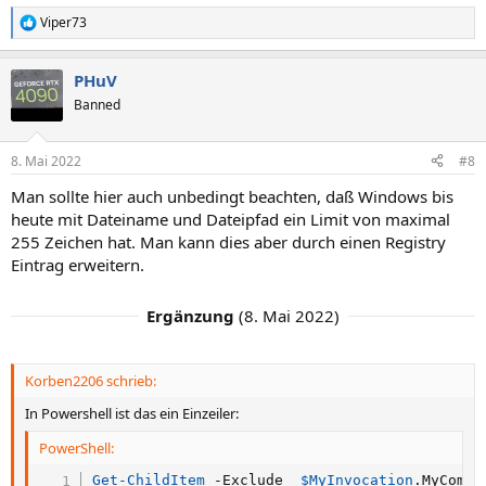
Viper73
R
e
a
PHuV
k
t
Banned
i
o
n
8. Mai 2022
#8
e
n
Man sollte hier auch unbedingt beachten, daß Windows bis
:
heute mit Dateiname und Dateipfad ein Limit von maximal
255 Zeichen hat. Man kann dies aber durch einen Registry
Eintrag erweitern.
Ergänzung
(
8. Mai 2022
)
Korben2206 schrieb:
In Powershell ist das ein Einzeiler:
PowerShell:
Get-ChildItem
-
Exclude  
$MyInvocation
.
MyComma