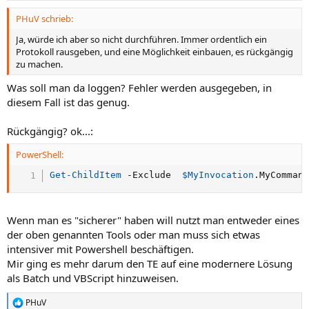
PHuV schrieb:
Ja, würde ich aber so nicht durchführen. Immer ordentlich ein
Protokoll rausgeben, und eine Möglichkeit einbauen, es rückgängig
zu machen.
Was soll man da loggen? Fehler werden ausgegeben, in
diesem Fall ist das genug.
Rückgängig? ok...:
PowerShell:
Get-ChildItem
-
Exclude  
$MyInvocation
.
MyComman
Wenn man es "sicherer" haben will nutzt man entweder eines
der oben genannten Tools oder man muss sich etwas
intensiver mit Powershell beschäftigen.
Mir ging es mehr darum den TE auf eine modernere Lösung
als Batch und VBScript hinzuweisen.
PHuV
R