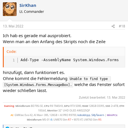
SirKhan
Lt. Commander
13. Mai 2022
#18
Ich hab es gerade mal ausprobiert.
Wenn man an den Anfang des Skripts noch die Zeile
Code:
Add-Type -AssemblyName System.Windows.Forms
hinzufügt, dann funktioniert es.
Ohne kommt die Fehlermeldung
Unable to find type 
welche das Fenster sofort
[System.Windows.Forms.MessageBox].
wieder schließen lässt.
Zuletzt bearbeitet:
13. Mai 2022
Gaming
:
Minisforum
BD795i SE,
CPU
R9 7945HX,
GPU
RTX 5090,
RAM
128GB DDR5,
SSD
2×4TB,
ETH
10GbE,
Monitor
32" UHD OLED AW3225QF
AI
: GMKtec Evo-X2, AI Max+ 395, 128GB + AI PRO R9700,
koboldcpp
,
SillyTavern
|
MiniPCs
:
Minisforum
MS-01
i9
, UM870 Slim
R7
+ 9070 XT, UM760 Slim
R5