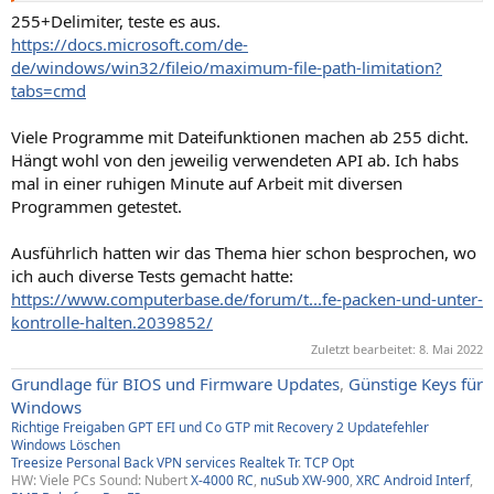
255+Delimiter, teste es aus.
https://docs.microsoft.com/de-
de/windows/win32/fileio/maximum-file-path-limitation?
tabs=cmd
Viele Programme mit Dateifunktionen machen ab 255 dicht.
Hängt wohl von den jeweilig verwendeten API ab. Ich habs
mal in einer ruhigen Minute auf Arbeit mit diversen
Programmen getestet.
Ausführlich hatten wir das Thema hier schon besprochen, wo
ich auch diverse Tests gemacht hatte:
https://www.computerbase.de/forum/t...fe-packen-und-unter-
kontrolle-halten.2039852/
Zuletzt bearbeitet:
8. Mai 2022
Grundlage für BIOS und Firmware Updates
,
Günstige Keys für
Windows
Richtige Freigaben
GPT EFI und Co
GTP mit Recovery
2
Updatefehler
Windows
Löschen
Treesize
Personal Back
VPN services
Realtek Tr
.
TCP Opt
HW: Viele PCs Sound: Nubert
X-4000 RC
,
nuSub XW-900
,
XRC Android Interf
,