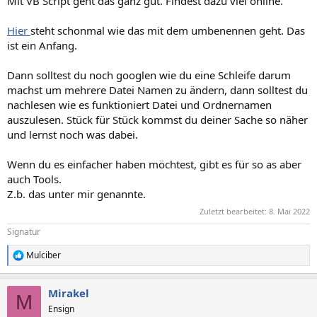
Mit VB Script geht das ganz gut. Findest dazu viel online.
:
Hier
steht schonmal wie das mit dem umbenennen geht. Das
ist ein Anfang.
Dann solltest du noch googlen wie du eine Schleife darum
machst um mehrere Datei Namen zu ändern, dann solltest du
nachlesen wie es funktioniert Datei und Ordnernamen
auszulesen. Stück für Stück kommst du deiner Sache so näher
und lernst noch was dabei.
Wenn du es einfacher haben möchtest, gibt es für so as aber
auch Tools.
Z.b. das unter mir genannte.
Zuletzt bearbeitet:
8. Mai 2022
Signatur
Mulciber
R
e
a
Mirakel
k
M
t
Ensign
i