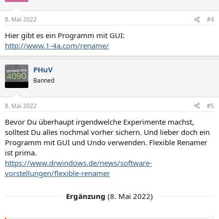
o
n
8. Mai 2022
#4
e
n
Hier gibt es ein Programm mit GUI:
:
http://www.1-4a.com/rename/
PHuV
Banned
8. Mai 2022
#5
Bevor Du überhaupt irgendwelche Experimente machst,
solltest Du alles nochmal vorher sichern. Und lieber doch ein
Programm mit GUI und Undo verwenden. Flexible Renamer
ist prima.
https://www.drwindows.de/news/software-
vorstellungen/flexible-renamer
Ergänzung
(
8. Mai 2022
)