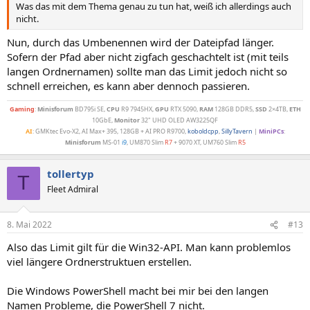
Was das mit dem Thema genau zu tun hat, weiß ich allerdings auch
nicht.
Nun, durch das Umbenennen wird der Dateipfad länger.
Sofern der Pfad aber nicht zigfach geschachtelt ist (mit teils
langen Ordnernamen) sollte man das Limit jedoch nicht so
schnell erreichen, es kann aber dennoch passieren.
Gaming
:
Minisforum
BD795i SE,
CPU
R9 7945HX,
GPU
RTX 5090,
RAM
128GB DDR5,
SSD
2×4TB,
ETH
10GbE,
Monitor
32" UHD OLED AW3225QF
AI
: GMKtec Evo-X2, AI Max+ 395, 128GB + AI PRO R9700,
koboldcpp
,
SillyTavern
|
MiniPCs
:
Minisforum
MS-01
i9
, UM870 Slim
R7
+ 9070 XT, UM760 Slim
R5
tollertyp
T
Fleet Admiral
8. Mai 2022
#13
Also das Limit gilt für die Win32-API. Man kann problemlos
viel längere Ordnerstruktuen erstellen.
Die Windows PowerShell macht bei mir bei den langen
Namen Probleme, die PowerShell 7 nicht.