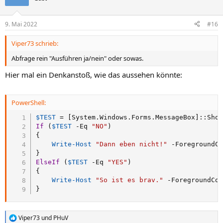
9. Mai 2022
#16
Viper73 schrieb:
Abfrage rein "Ausführen ja/nein" oder sowas.
Hier mal ein Denkanstoß, wie das aussehen könnte:
PowerShell:
$TEST
 = 
[System.Windows.Forms.MessageBox]
::Sho
If
(
$TEST
-Eq
"NO"
)
{
Write-Host
"Dann eben nicht!"
-
}
ElseIf
(
$TEST
-Eq
"YES"
)
{
Write-Host
"So ist es brav."
-
}
Viper73
und
PHuV
R