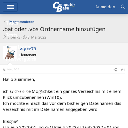
Hauptmenü
Anmelden
Programmieren
Ticker
.bat oder .vbs Ordnername hinzufügen
Tests
E
E
Viper73
8. Mai 2022
r
r
Downloads
s
s
Viper73
t
t
Lieutenant
e
e
Preisvergleich
l
l
l
l
8. Mai 2022
#1
Forum
e
t
r
a
Hallo zuammen,
Aktuelles
m
ich suche eine Möglichkeit ein ganzes Verzeichnis mit einem
Empfohlene Inhalte
Klick umzubenennen (Win10).
Neue Beiträge
Ich möchte einfach das vor dem bisherigen Dateinamen das
Verzeichnis mit im Dateinamen angegeben wird.
Neueste Aktivitäten
Beispiel:
Leserartikel
\Urlaub 2022\01.jpg -> \Urlaub 2022\Urlaub 2022 - 01.jpg