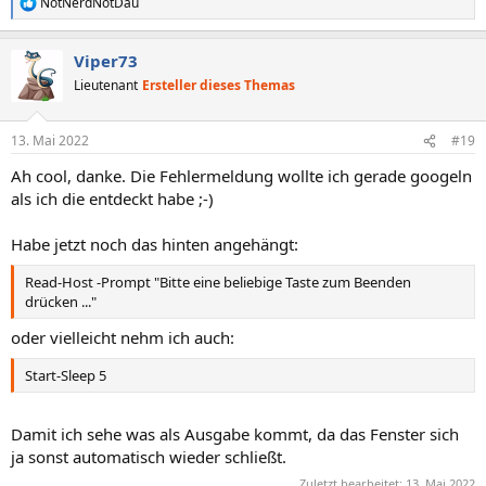
NotNerdNotDau
R
e
a
Viper73
k
t
Lieutenant
Ersteller dieses Themas
i
o
n
13. Mai 2022
#19
e
n
Ah cool, danke. Die Fehlermeldung wollte ich gerade googeln
:
als ich die entdeckt habe ;-)
Habe jetzt noch das hinten angehängt:
Read-Host -Prompt "Bitte eine beliebige Taste zum Beenden
drücken ..."
oder vielleicht nehm ich auch:
Start-Sleep 5
Damit ich sehe was als Ausgabe kommt, da das Fenster sich
ja sonst automatisch wieder schließt.
Zuletzt bearbeitet:
13. Mai 2022