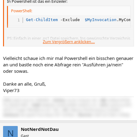
In Powershell ist das ein Einzeiler:
PowerShell:
Get-ChildItem
-
Exclude  
$MyInvocation
.
MyComma
PS: Einfach in einer .ps1 Datei speichern. Ins gewünschte Verzeichnis
Zum Vergrößern anklicken....
kopieren und ausführen.
Vielleicht schaue ich mir mal Powershell ein bisschen genauer
an und bastle noch eine Abfrage rein "Ausführen ja/nein"
oder sowas.
Danke an alle, Gruß,
Viper73
CPU:
Intel Core i5-14600KF |
Kühler:
Arctic Freezer 36 |
MB:
ASRock B760
Pro RS/D4 WiFi |
RAM:
Ballistix 32GB DDR4-3200/CL16 |
GPU:
GeForce RTX
4070 Ti Super Windforce OC 16G |
NT:
Xilence Performance X 650W |
Gehäuse:
be quiet! Pure Base 501 Airflow |
Monitor:
Dell G2724D (1440p)
NotNerdNotDau
N
Gast