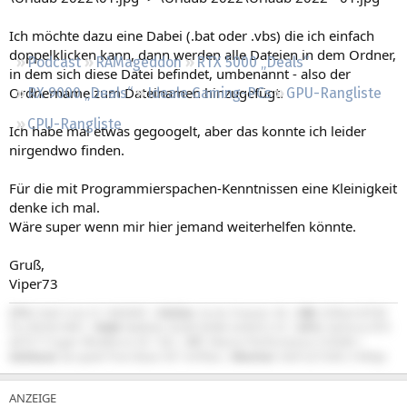
Regeln
Ich möchte dazu eine Dabei (.bat oder .vbs) die ich einfach
doppelklicken kann, dann werden alle Dateien in dem Ordner,
Podcast
RAMageddon
RTX 5000 „Deals“
in dem sich diese Datei befindet, umbenannt - also der
Ordnername zum Dateinamen hinzugefügt.
RX 9000 „Deals“
Ideale Gaming-PCs
GPU-Rangliste
CPU-Rangliste
Ich habe mal etwas gegoogelt, aber das konnte ich leider
nirgendwo finden.
Für die mit Programmierspachen-Kenntnissen eine Kleinigkeit
denke ich mal.
Wäre super wenn mir hier jemand weiterhelfen könnte.
Gruß,
Viper73
CPU:
Intel Core i5-14600KF |
Kühler:
Arctic Freezer 36 |
MB:
ASRock B760
Pro RS/D4 WiFi |
RAM:
Ballistix 32GB DDR4-3200/CL16 |
GPU:
GeForce RTX
4070 Ti Super Windforce OC 16G |
NT:
Xilence Performance X 650W |
Gehäuse:
be quiet! Pure Base 501 Airflow |
Monitor:
Dell G2724D (1440p)