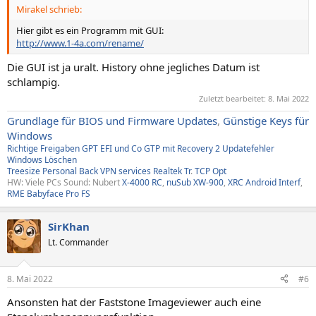
Mirakel schrieb:
Hier gibt es ein Programm mit GUI:
http://www.1-4a.com/rename/
Die GUI ist ja uralt. History ohne jegliches Datum ist
schlampig.
Zuletzt bearbeitet:
8. Mai 2022
Grundlage für BIOS und Firmware Updates
,
Günstige Keys für
Windows
Richtige Freigaben
GPT EFI und Co
GTP mit Recovery
2
Updatefehler
Windows
Löschen
Treesize
Personal Back
VPN services
Realtek Tr
.
TCP Opt
HW: Viele PCs Sound: Nubert
X-4000 RC
,
nuSub XW-900
,
XRC Android Interf
,
RME Babyface Pro FS
SirKhan
Lt. Commander
8. Mai 2022
#6
Ansonsten hat der Faststone Imageviewer auch eine