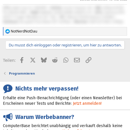
CPU:
Intel Core i5-14600KF |
Kühler:
Arctic Freezer 36 |
MB:
ASRock B760
Pro RS/D4 WiFi |
RAM:
Ballistix 32GB DDR4-3200/CL16 |
GPU:
GeForce RTX
4070 Ti Super Windforce OC 16G |
NT:
Xilence Performance X 650W |
Gehäuse:
be quiet! Pure Base 501 Airflow |
Monitor:
Dell G2724D (1440p)
NotNerdNotDau
R
e
a
Du musst dich einloggen oder registrieren, um hier zu antworten.
k
t
i
Facebook
X (Twitter)
Bluesky
Reddit
WhatsApp
E-Mail
Link
Teilen:
o
n
e
Programmieren
n
:
Nichts mehr verpassen!
Erhalte eine Push-Benachrichtigung (oder einen Newsletter) bei
Erscheinen neuer Tests und Berichte:
Jetzt anmelden!
Warum Werbebanner?
ComputerBase berichtet unabhängig und verkauft deshalb keine