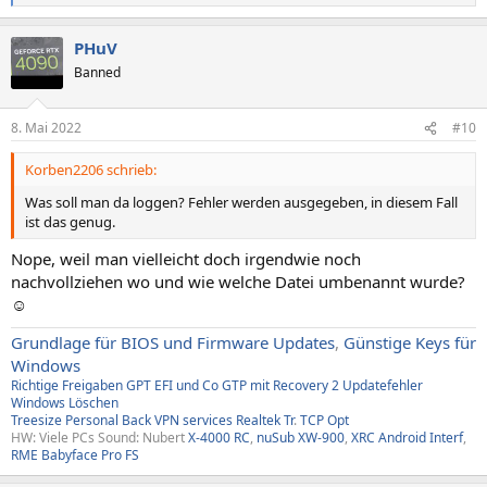
e
a
PHuV
k
t
Banned
i
o
n
8. Mai 2022
#10
e
n
Korben2206 schrieb:
:
Was soll man da loggen? Fehler werden ausgegeben, in diesem Fall
ist das genug.
Nope, weil man vielleicht doch irgendwie noch
nachvollziehen wo und wie welche Datei umbenannt wurde?
☺️
Grundlage für BIOS und Firmware Updates
,
Günstige Keys für
Windows
Richtige Freigaben
GPT EFI und Co
GTP mit Recovery
2
Updatefehler
Windows
Löschen
Treesize
Personal Back
VPN services
Realtek Tr
.
TCP Opt
HW: Viele PCs Sound: Nubert
X-4000 RC
,
nuSub XW-900
,
XRC Android Interf
,
RME Babyface Pro FS