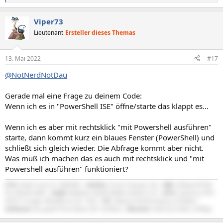
e
a
Viper73
k
t
Lieutenant
Ersteller dieses Themas
i
o
n
13. Mai 2022
#17
e
n
@NotNerdNotDau
:
Gerade mal eine Frage zu deinem Code:
Wenn ich es in "PowerShell ISE" öffne/starte das klappt es...
Wenn ich es aber mit rechtsklick "mit Powershell ausführen"
starte, dann kommt kurz ein blaues Fenster (PowerShell) und
schließt sich gleich wieder. Die Abfrage kommt aber nicht.
Was muß ich machen das es auch mit rechtsklick und "mit
Powershell ausführen" funktioniert?
CPU:
Intel Core i5-14600KF |
Kühler:
Arctic Freezer 36 |
MB:
ASRock B760
Pro RS/D4 WiFi |
RAM:
Ballistix 32GB DDR4-3200/CL16 |
GPU:
GeForce RTX
4070 Ti Super Windforce OC 16G |
NT:
Xilence Performance X 650W |
Gehäuse:
be quiet! Pure Base 501 Airflow |
Monitor:
Dell G2724D (1440p)