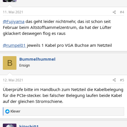
i
o
n
11. Mai 2021
#4
e
n
@Fujiyama
das geht leider nichtmehr, das ist schon seit
:
Februar beim Altstoffsammelzentrum, da hat der Lüfter
gklackert deswegen flog es raus
@rumpel01
jeweils 1 Kabel pro VGA Buchse am Netzteil
Bummelhummel
B
Ensign
12. Mai 2021
#5
Überprüfe bitte im Handbuch zum Netzteil die Kabelbelegung
für die PCIe-stecker. bei falscher Belegung laufen beide Kabel
auf der gleichen Stromschiene.
Klever
R
e
a
kitschi01
k