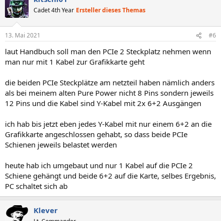
t
Cadet 4th Year
Ersteller dieses Themas
i
o
n
13. Mai 2021
#6
e
n
laut Handbuch soll man den PCIe 2 Steckplatz nehmen wenn
:
man nur mit 1 Kabel zur Grafikkarte geht
die beiden PCIe Steckplätze am netzteil haben nämlich anders
als bei meinem alten Pure Power nicht 8 Pins sondern jeweils
12 Pins und die Kabel sind Y-Kabel mit 2x 6+2 Ausgängen
ich hab bis jetzt eben jedes Y-Kabel mit nur einem 6+2 an die
Grafikkarte angeschlossen gehabt, so dass beide PCIe
Schienen jeweils belastet werden
heute hab ich umgebaut und nur 1 Kabel auf die PCIe 2
Schiene gehängt und beide 6+2 auf die Karte, selbes Ergebnis,
PC schaltet sich ab
Klever