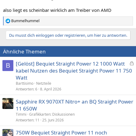
also liegt es scheinbar wirklich am Treiber von AMD
Bummelhummel
R
e
a
Du musst dich einloggen oder registrieren, um hier zu antworten.
k
t
i
Ähnliche Themen
o
n
e
[Gelöst] Bequiet Straight Power 12 1000 Watt
B
n
e
kabel Nutzen des Bequiet Straight Power 11 750
:
s
Watt
p
Barttisimo
Netzteile
e
Antworten
6
8. April 2026
r
Sapphire RX 9070XT Nitro+ an BQ Straight Power
r
t
11 650W
Timmi
Grafikkarten: Diskussionen
Antworten
11
25. Juni 2026
750W Bequiet Straight Power 11 noch