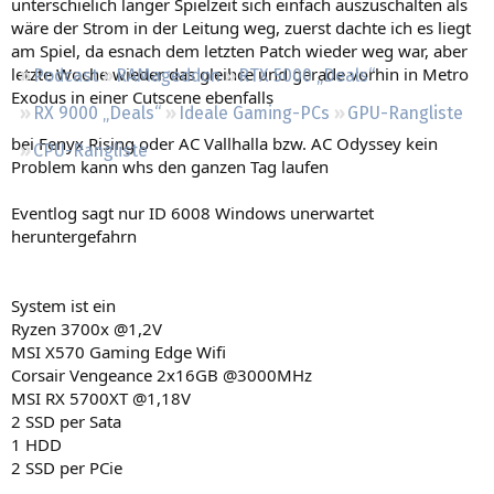
unterschielich langer Spielzeit sich einfach auszuschalten als
Regeln
wäre der Strom in der Leitung weg, zuerst dachte ich es liegt
am Spiel, da esnach dem letzten Patch wieder weg war, aber
letzte Woche wieder das gleihce und gerade vorhin in Metro
Podcast
RAMageddon
RTX 5000 „Deals“
Exodus in einer Cutscene ebenfalls
RX 9000 „Deals“
Ideale Gaming-PCs
GPU-Rangliste
bei Fenyx Rising oder AC Vallhalla bzw. AC Odyssey kein
CPU-Rangliste
Problem kann whs den ganzen Tag laufen
Eventlog sagt nur ID 6008 Windows unerwartet
heruntergefahrn
System ist ein
Ryzen 3700x @1,2V
MSI X570 Gaming Edge Wifi
Corsair Vengeance 2x16GB @3000MHz
MSI RX 5700XT @1,18V
2 SSD per Sata
1 HDD
2 SSD per PCie