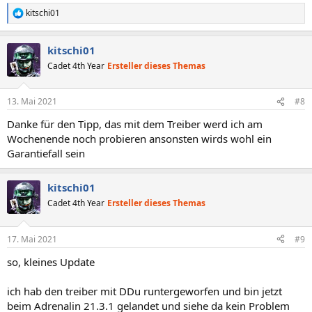
kitschi01
R
e
a
kitschi01
k
t
Cadet 4th Year
Ersteller dieses Themas
i
o
n
13. Mai 2021
#8
e
n
Danke für den Tipp, das mit dem Treiber werd ich am
:
Wochenende noch probieren ansonsten wirds wohl ein
Garantiefall sein
kitschi01
Cadet 4th Year
Ersteller dieses Themas
17. Mai 2021
#9
so, kleines Update
ich hab den treiber mit DDu runtergeworfen und bin jetzt
beim Adrenalin 21.3.1 gelandet und siehe da kein Problem