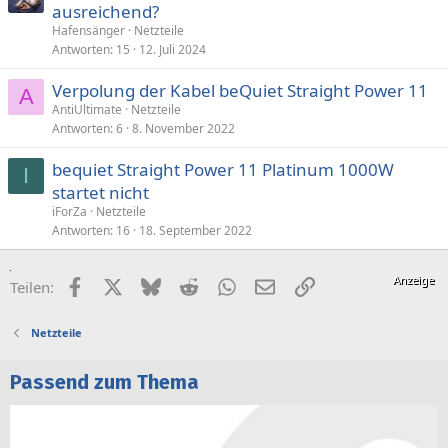
ausreichend?
Hafensänger
Netzteile
Antworten
15
12. Juli 2024
Verpolung der Kabel beQuiet Straight Power 11
A
AntiUltimate
Netzteile
Antworten
6
8. November 2022
bequiet Straight Power 11 Platinum 1000W
I
startet nicht
iForZa
Netzteile
Antworten
16
18. September 2022
Facebook
X (Twitter)
Bluesky
Reddit
WhatsApp
E-Mail
Link
Teilen:
Netzteile
Passend zum Thema