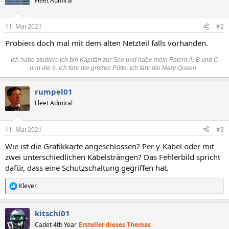
Fleet Admiral
11. Mai 2021
#2
Probiers doch mal mit dem alten Netzteil falls vorhanden.
Ich habe studiert. Ich bin Kapitän zur See und habe mein Patent A, B und C
und die 6. Ich fahr die großen Pötte. Ich fahr die Mary Queen.
rumpel01
Fleet Admiral
11. Mai 2021
#3
Wie ist die Grafikkarte angeschlossen? Per y-Kabel oder mit
zwei unterschiedlichen Kabelsträngen? Das Fehlerbild spricht
dafür, dass eine Schutzschaltung gegriffen hat.
Klever
R
e
a
kitschi01
k
t
Cadet 4th Year
Ersteller dieses Themas