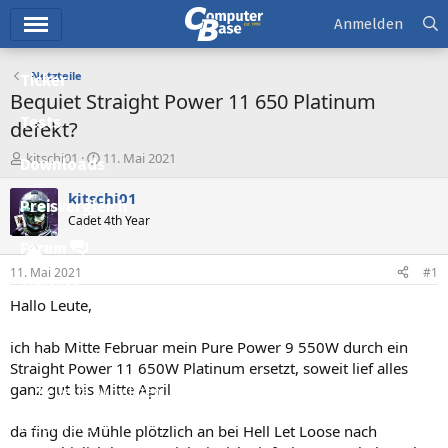
Hauptmenü
Anmelden
Netzteile
Ticker
Bequiet Straight Power 11 650 Platinum
Tests
defekt?
E
E
kitschi01
11. Mai 2021
Downloads
r
r
s
s
kitschi01
Preisvergleich
t
t
Cadet 4th Year
e
e
l
l
Forum
l
l
11. Mai 2021
#1
e
t
Aktuelles
r
a
Hallo Leute,
m
Empfohlene Inhalte
ich hab Mitte Februar mein Pure Power 9 550W durch ein
Neue Beiträge
Straight Power 11 650W Platinum ersetzt, soweit lief alles
ganz gut bis Mitte April
Neueste Aktivitäten
Leserartikel
da fing die Mühle plötzlich an bei Hell Let Loose nach