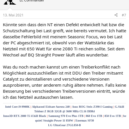
Lt. Commander
13. Mai 2021
#7
Könnte sein dass dein NT einen Defekt entwickelt hat bzw die
Schutzschaltung bei Last greift, wie bereits vermutet. Ich hatte
dasselbe Fehlerbild mit meinem Seasonic Focus, wo bei Last
der PC abgeschmiert ist, obwohl von der Wattstärke das
Netzteil mit 650 Watt für eine 2080 Ti reichen sollte. Seit dem
Wechsel auf BQ Straight Power läuft alles wunderbar.
Was du noch machen kannst um einen Treiberkonflikt nach
Möglichkeit auszuschließen ist mit DDU den Treiber mitsamt
Catalyst zu deinstallieren und verschiedene Versionen
ausprobieren, unter anderem ruhig ältere nehmen. Falls keine
Besserung bei verschiedenen Treiberversionen eintritt, würde
ich das Netzteil austauschen lassen.
Intel Core i9-9900K
|
Alphacool Eisbaer Aurora 240
|
Asus ROG Strix Z390-I Gaming
|
G.Skill
Trident Z RGB 32GB @ 3600 MHz CL16 DDR4
Inno3D RTX 2080 Ti iChill Black
|
Samsung 970 Evo Plus 1TB
|
860 Evo 1TB
|
850 Evo 1TB
|
be
quiet! Straight Power 11 850W
|
Enermax SF30
LG UltraGear 27GL850-B