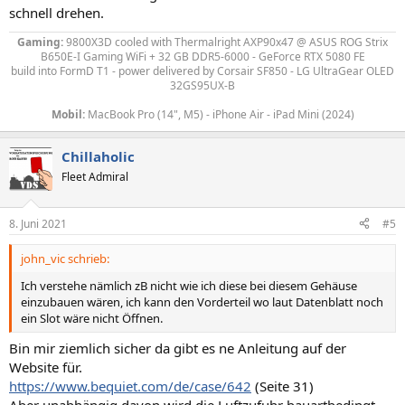
schnell drehen.
Gaming:
9800X3D
cooled with Thermalright AXP90x47
@ ASUS ROG Strix
B650E-I Gaming WiFi + 32 GB DDR5-6000 - GeForce RTX 5080 FE
build into FormD T1 - power delivered by
Corsair SF850 - LG UltraGear OLED
32GS95UX-B
Mobil:
MacBook Pro (14", M5) - iPhone Air - iPad Mini (2024)
Chillaholic
Fleet Admiral
8. Juni 2021
#5
john_vic schrieb:
Ich verstehe nämlich zB nicht wie ich diese bei diesem Gehäuse
einzubauen wären, ich kann den Vorderteil wo laut Datenblatt noch
ein Slot wäre nicht Öffnen.
Bin mir ziemlich sicher da gibt es ne Anleitung auf der
Website für.
https://www.bequiet.com/de/case/642
(Seite 31)