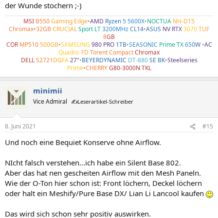
der Wunde stochern ;-)
MSI
B550
Gaming Edge
•
AMD
Ryzen
5 5600X
•
NOCTUA
NH-D15
Chromax
•
32GB
CRUCIAL
Sport LT
3200MHz
CL14
•
ASUS
NV RTX
3070
TUF
8
GB
COR
MP510
500GB
•
SAMSUNG
980 PRO
1TB
•
SEASONIC
Prime TX
650
W
•
AC
Quadro
•
FD
Torent Compact
Chromax
DELL
S2721
DG
FA
27"
•
BEYERDYNAMIC
DT-880
SE BK
•
Steelseries
Prime
•
CHERRY
G80-3000N TKL
minimii
Vice Admiral
✍️Leserartikel-Schreiber
8. Juni 2021
#15
Und noch eine Bequiet Konserve ohne Airflow.
NIcht falsch verstehen...ich habe ein Silent Base 802.
Aber das hat nen gescheiten Airflow mit den Mesh Paneln.
Wie der O-Ton hier schon ist: Front löchern, Deckel löchern
oder halt ein Meshify/Pure Base DX/ Lian Li Lancool kaufen
Das wird sich schon sehr positiv auswirken.