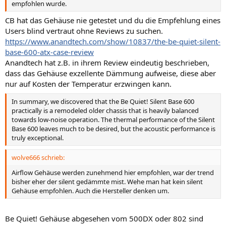
empfohlen wurde.
CB hat das Gehäuse nie getestet und du die Empfehlung eines
Users blind vertraut ohne Reviews zu suchen.
https://www.anandtech.com/show/10837/the-be-quiet-silent-
base-600-atx-case-review
Anandtech hat z.B. in ihrem Review eindeutig beschrieben,
dass das Gehäuse exzellente Dämmung aufweise, diese aber
nur auf Kosten der Temperatur erzwingen kann.
In summary, we discovered that the Be Quiet! Silent Base 600
practically is a remodeled older chassis that is heavily balanced
towards low-noise operation. The thermal performance of the Silent
Base 600 leaves much to be desired, but the acoustic performance is
truly exceptional.
wolve666 schrieb:
Airflow Gehäuse werden zunehmend hier empfohlen, war der trend
bisher eher der silent gedämmte mist. Wehe man hat kein silent
Gehäuse empfohlen. Auch die Hersteller denken um.
Be Quiet! Gehäuse abgesehen vom 500DX oder 802 sind