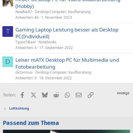
(Hobby)
Newbie87
Desktop-Computer: Kaufberatung
Antworten
46
1. November 2023
Gaming Laptop Leistung besser als Desktop
T
PC(Individuell)
TypischBaer
Notebooks
Antworten
4
17. September 2022
Leiser mATX Desktop PC für Multimedia und
D
Fotobearbeitung
dictamnus
Desktop-Computer: Kaufberatung
Antworten
9
18. Dezember 2022
Facebook
X (Twitter)
Bluesky
Reddit
WhatsApp
E-Mail
Link
Teilen:
Luftkühlung
Passend zum Thema