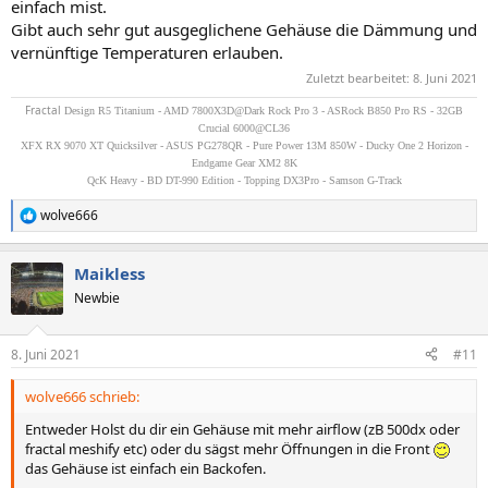
einfach mist.
Gibt auch sehr gut ausgeglichene Gehäuse die Dämmung und
vernünftige Temperaturen erlauben.
Zuletzt bearbeitet:
8. Juni 2021
Fractal
Design R5 Titanium - AMD 7800X3D@Dark Rock Pro 3 - ASRock B850 Pro RS - 32GB
Crucial 6000@CL36
XFX RX 9070 XT Quicksilver - ASUS PG278QR - Pure Power 13M 850W - Ducky One 2 Horizon -
Endgame Gear XM2 8K
QcK Heavy - BD DT-990 Edition - Topping DX3Pro - Samson G-Track
wolve666
R
e
a
Maikless
k
t
Newbie
i
o
n
8. Juni 2021
#11
e
n
wolve666 schrieb:
:
Entweder Holst du dir ein Gehäuse mit mehr airflow (zB 500dx oder
fractal meshify etc) oder du sägst mehr Öffnungen in die Front
das Gehäuse ist einfach ein Backofen.