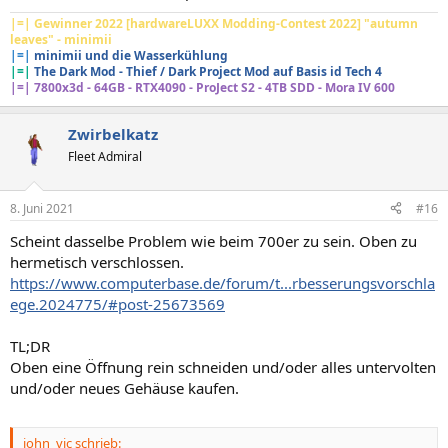
|=| Gewinner 2022 [hardwareLUXX Modding-Contest 2022] "autumn
leaves" - minimii
|=|
minimii und die Wasserkühlung
|=|
The Dark Mod - Thief / Dark Project Mod auf Basis id Tech 4
|=|
7800x3d - 64GB - RTX4090 - ProJect S2 - 4TB SDD - Mora IV 600
Zwirbelkatz
Fleet Admiral
8. Juni 2021
#16
Scheint dasselbe Problem wie beim 700er zu sein. Oben zu
hermetisch verschlossen.
https://www.computerbase.de/forum/t...rbesserungsvorschla
ege.2024775/#post-25673569
TL;DR
Oben eine Öffnung rein schneiden und/oder alles untervolten
und/oder neues Gehäuse kaufen.
john_vic schrieb: