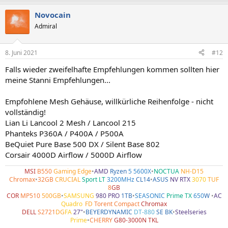
Novocain
Admiral
8. Juni 2021
#12
Falls wieder zweifelhafte Empfehlungen kommen sollten hier
meine Stanni Empfehlungen...
Empfohlene Mesh Gehäuse, willkürliche Reihenfolge - nicht
vollständig!
Lian Li Lancool 2 Mesh / Lancool 215
Phanteks P360A / P400A / P500A
BeQuiet Pure Base 500 DX / Silent Base 802
Corsair 4000D Airflow / 5000D Airflow
MSI
B550
Gaming Edge
•
AMD
Ryzen
5 5600X
•
NOCTUA
NH-D15
Chromax
•
32GB
CRUCIAL
Sport LT
3200MHz
CL14
•
ASUS
NV RTX
3070
TUF
8
GB
COR
MP510
500GB
•
SAMSUNG
980 PRO
1TB
•
SEASONIC
Prime TX
650
W
•
AC
Quadro
•
FD
Torent Compact
Chromax
DELL
S2721
DG
FA
27"
•
BEYERDYNAMIC
DT-880
SE BK
•
Steelseries
Prime
•
CHERRY
G80-3000N TKL