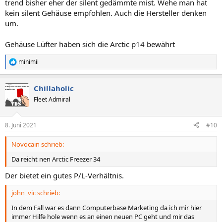
trend bisher eher der silent gedämmte mist. Wehe man hat
kein silent Gehäuse empfohlen. Auch die Hersteller denken
um.
Gehäuse Lüfter haben sich die Arctic p14 bewährt
minimii
R
e
a
Chillaholic
k
t
Fleet Admiral
i
o
n
8. Juni 2021
#10
e
n
Novocain schrieb:
:
Da reicht nen Arctic Freezer 34
Der bietet ein gutes P/L-Verhältnis.
john_vic schrieb:
In dem Fall war es dann Computerbase Marketing da ich mir hier
immer Hilfe hole wenn es an einen neuen PC geht und mir das