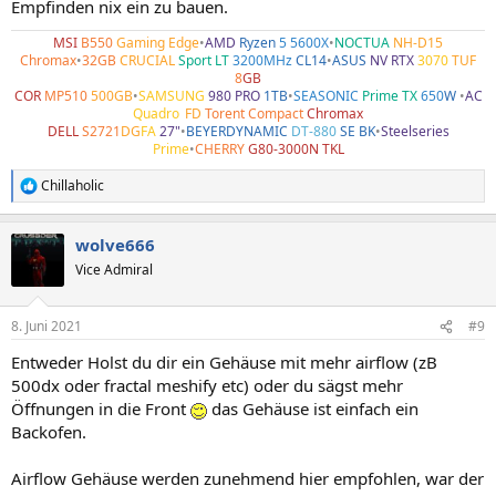
Empfinden nix ein zu bauen.
MSI
B550
Gaming Edge
•
AMD
Ryzen
5 5600X
•
NOCTUA
NH-D15
Chromax
•
32GB
CRUCIAL
Sport LT
3200MHz
CL14
•
ASUS
NV RTX
3070
TUF
8
GB
COR
MP510
500GB
•
SAMSUNG
980 PRO
1TB
•
SEASONIC
Prime TX
650
W
•
AC
Quadro
•
FD
Torent Compact
Chromax
DELL
S2721
DG
FA
27"
•
BEYERDYNAMIC
DT-880
SE BK
•
Steelseries
Prime
•
CHERRY
G80-3000N TKL
Chillaholic
R
e
a
wolve666
k
t
Vice Admiral
i
o
n
8. Juni 2021
#9
e
n
Entweder Holst du dir ein Gehäuse mit mehr airflow (zB
:
500dx oder fractal meshify etc) oder du sägst mehr
Öffnungen in die Front
das Gehäuse ist einfach ein
Backofen.
Airflow Gehäuse werden zunehmend hier empfohlen, war der