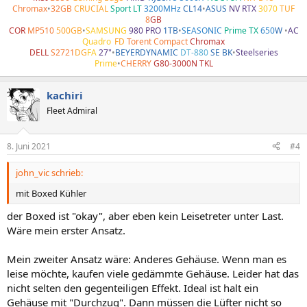
Chromax
•
32GB
CRUCIAL
Sport LT
3200MHz
CL14
•
ASUS
NV RTX
3070
TUF
8
GB
COR
MP510
500GB
•
SAMSUNG
980 PRO
1TB
•
SEASONIC
Prime TX
650
W
•
AC
Quadro
•
FD
Torent Compact
Chromax
DELL
S2721
DG
FA
27"
•
BEYERDYNAMIC
DT-880
SE BK
•
Steelseries
Prime
•
CHERRY
G80-3000N TKL
kachiri
Fleet Admiral
8. Juni 2021
#4
john_vic schrieb:
mit Boxed Kühler
der Boxed ist "okay", aber eben kein Leisetreter unter Last.
Wäre mein erster Ansatz.
Mein zweiter Ansatz wäre: Anderes Gehäuse. Wenn man es
leise möchte, kaufen viele gedämmte Gehäuse. Leider hat das
nicht selten den gegenteiligen Effekt. Ideal ist halt ein
Gehäuse mit "Durchzug". Dann müssen die Lüfter nicht so