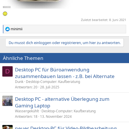
Zuletzt bearbeitet:
8. Juni 2021
minimii
R
e
a
Du musst dich einloggen oder registrieren, um hier zu antworten.
k
t
i
Ähnliche Themen
o
n
e
Desktop PC für Büroanwendung
D
n
zusammenbauen lassen - z.B. bei Alternate
:
Dunk
Desktop-Computer: Kaufberatung
Antworten
20
28. Juli 2025
Desktop PC - alternative Überlegung zum
Gaming Laptop
Wassergekühlt
Desktop-Computer: Kaufberatung
Antworten
18
13. November 2024
neuer Desktop-PC für Video-Bildbearbeitung