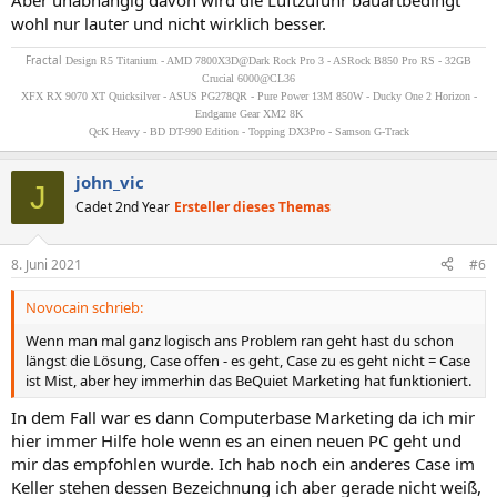
Aber unabhängig davon wird die Luftzufuhr bauartbedingt
wohl nur lauter und nicht wirklich besser.
Fractal
Design R5 Titanium - AMD 7800X3D@Dark Rock Pro 3 - ASRock B850 Pro RS - 32GB
Crucial 6000@CL36
XFX RX 9070 XT Quicksilver - ASUS PG278QR - Pure Power 13M 850W - Ducky One 2 Horizon -
Endgame Gear XM2 8K
QcK Heavy - BD DT-990 Edition - Topping DX3Pro - Samson G-Track
john_vic
J
Cadet 2nd Year
Ersteller dieses Themas
8. Juni 2021
#6
Novocain schrieb:
Wenn man mal ganz logisch ans Problem ran geht hast du schon
längst die Lösung, Case offen - es geht, Case zu es geht nicht = Case
ist Mist, aber hey immerhin das BeQuiet Marketing hat funktioniert.
In dem Fall war es dann Computerbase Marketing da ich mir
hier immer Hilfe hole wenn es an einen neuen PC geht und
mir das empfohlen wurde. Ich hab noch ein anderes Case im
Keller stehen dessen Bezeichnung ich aber gerade nicht weiß,