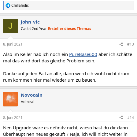
Chillaholic
R
e
a
john_vic
k
J
t
Cadet 2nd Year
Ersteller dieses Themas
i
o
n
8. Juni 2021
#13
e
n
Also im Keller hab ich noch ein
PureBase600
aber ich schätze
:
mal das wird dort das gleiche Problem sein.
Danke auf jeden Fall an alle, dann werd ich wohl nicht drum
rum kommen hier mal wieder um zu bauen.
Novocain
Admiral
8. Juni 2021
#14
Nen Upgrade wäre es definitv nicht, wieso hast du dir dann
überhaupt nen neues gekauft ? Naja, ich will nicht weiter in