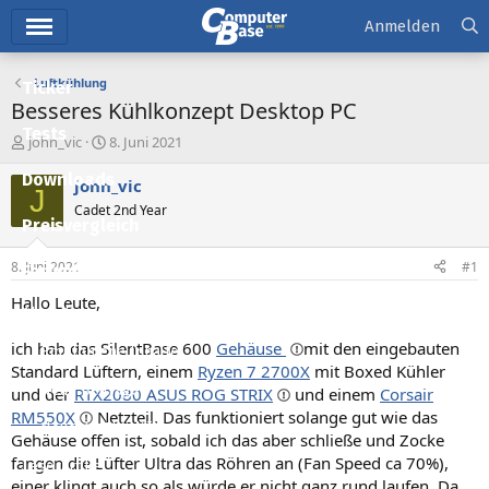
Hauptmenü
Anmelden
Luftkühlung
Ticker
Besseres Kühlkonzept Desktop PC
Tests
E
E
john_vic
8. Juni 2021
r
r
Downloads
s
s
john_vic
J
t
t
Cadet 2nd Year
e
e
Preisvergleich
l
l
l
l
8. Juni 2021
#1
Forum
e
t
r
a
Hallo Leute,
Aktuelles
m
ich hab das SilentBase 600
Gehäuse
mit den eingebauten
Empfohlene Inhalte
Standard Lüftern, einem
Ryzen 7 2700X
mit Boxed Kühler
Neue Beiträge
und der
RTX2080 ASUS ROG STRIX
und einem
Corsair
RM550X
Netzteil. Das funktioniert solange gut wie das
Neueste Aktivitäten
Gehäuse offen ist, sobald ich das aber schließe und Zocke
fangen die Lüfter Ultra das Röhren an (Fan Speed ca 70%),
Leserartikel
einer klingt auch so als würde er nicht ganz rund laufen. Da