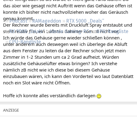
Regeln
das aber wie gesagt nicht Auftritt wenn das Gehäuse offen ist
konnte ich bisher nicht nachvollziehen woher das Geräusch
genau kommt.
Podcast
RAMageddon
RTX 5000 „Deals“
Der Rechner wurde bereits mit Druckluft Spray entstaubt und
steht relativ frei, ein Luftstau dahinter kommt nicht vor.
RX 9000 „Deals“
Ideale Gaming-PCs
GPU-Rangliste
Ich würde das Gehäuse gerne wieder schließen können ,
CPU-Rangliste
unter anderem auch deswegen weil ich überlege die Abluft
aus dem Fenster zu leiten da der Rechner schon jetzt mein
Zimmer in 1-2 Stunden um ca 2 Grad aufheizt. Würden
zusätzliche Gehäuselüfter etwas bringen? Ich verstehe
nämlich zB nicht wie ich diese bei diesem Gehäuse
einzubauen wären, ich kann den Vorderteil wo laut Datenblatt
noch ein Slot wäre nicht Öffnen.
Hoffe ich konnte alles verständlich darlegen