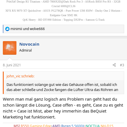
Fractal
Design R5 Titanium - AMD 7800X3D@Dark Rock Pro 3 - ASRock B850 Pro RS - 32GB
Crucial 6000@CL36
XFX RX 9070 XT Quicksilver - ASUS PG278QR - Pure Power 13M 850W - Ducky One 2 Horizon -
Endgame Gear XM2 8K
QcK Heavy - BD DT-990 Edition - Topping DX3Pro - Samson G-Track
minimii
und
wolve666
R
e
a
Novocain
k
t
Admiral
i
o
n
8. Juni 2021
#3
e
n
john_vic schrieb:
:
Das funktioniert solange gut wie das Gehäuse offen ist, sobald ich
das aber schließe und Zocke fangen die Lüfter Ultra das Röhren an
Wenn man mal ganz logisch ans Problem ran geht hast du
schon längst die Lösung, Case offen - es geht, Case zu es geht
nicht = Case ist Mist, aber hey immerhin das BeQuiet
Marketing hat funktioniert.
MSI
B550
Gaming Edge
•
AMD
Ryzen
5 5600X
•
NOCTUA
NH-D15