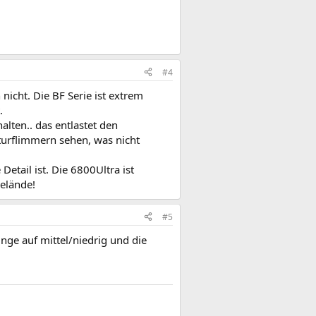
#4
 nicht. Die BF Serie ist extrem
.
halten.. das entlastet den
xturflimmern sehen, was nicht
Detail ist. Die 6800Ultra ist
Gelände!
#5
inge auf mittel/niedrig und die