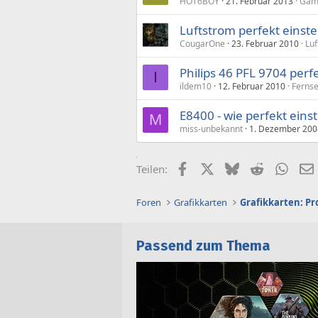
HOT6BOY
21. Februar 2013
Gami
Luftstrom perfekt einste
CougarOne
23. Februar 2010
Luf
Philips 46 PFL 9704 perfe
I
ildem10
12. Februar 2010
Ferns
E8400 - wie perfekt einste
M
miss-unbekannt
1. Dezember 200
Facebook
X (Twitter)
Bluesky
Reddit
What
Teilen:
Foren
Grafikkarten
Grafikkarten: Pr
Passend zum Thema