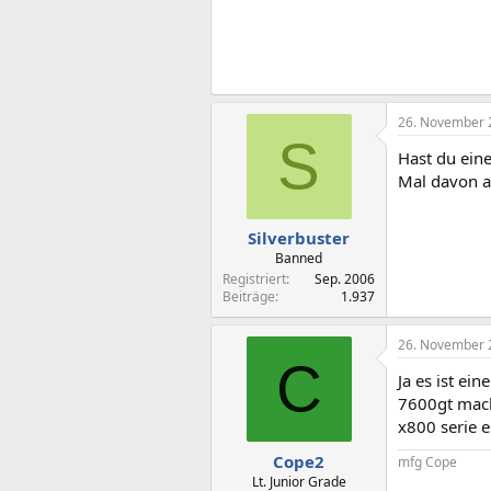
26. November 
S
Hast du ein
Mal davon ab
Silverbuster
Banned
Registriert
Sep. 2006
Beiträge
1.937
26. November 
C
Ja es ist ei
7600gt mach
x800 serie e
Cope2
mfg Cope
Lt. Junior Grade