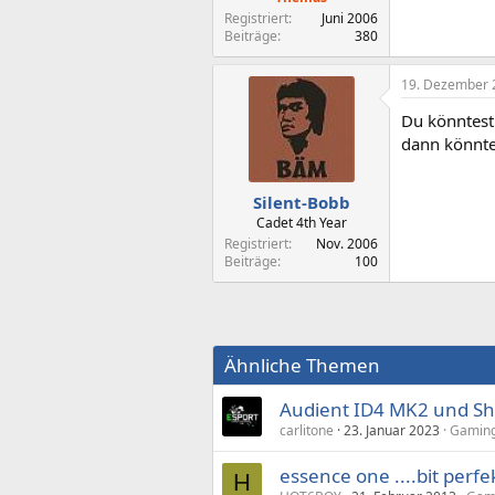
Registriert
Juni 2006
Beiträge
380
19. Dezember 
Du könntest 
dann könnte
Silent-Bobb
Cadet 4th Year
Registriert
Nov. 2006
Beiträge
100
Ähnliche Themen
Audient ID4 MK2 und Sh
carlitone
23. Januar 2023
Gaming
essence one ....bit perfe
H