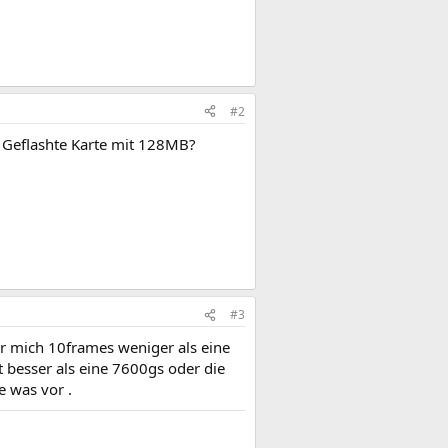
#2
a Geflashte Karte mit 128MB?
#3
für mich 10frames weniger als eine
 besser als eine 7600gs oder die
e was vor .