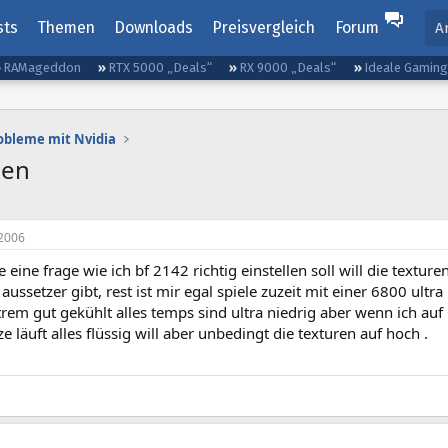
sts
Themen
Downloads
Preisvergleich
Forum
A
RAMageddon
RTX 5000 „Deals“
RX 9000 „Deals“
Ideale Gamin
obleme mit Nvidia
len
2006
e eine frage wie ich bf 2142 richtig einstellen soll will die textu
 aussetzer gibt, rest ist mir egal spiele zuzeit mit einer 6800 u
rem gut gekühlt alles temps sind ultra niedrig aber wenn ich auf
ze läuft alles flüssig will aber unbedingt die texturen auf hoch .