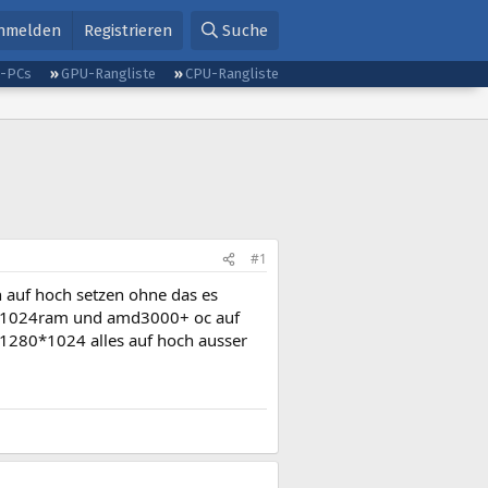
nmelden
Registrieren
Suche
g-PCs
GPU-Rangliste
CPU-Rangliste
#1
ren auf hoch setzen ohne das es
ltra 1024ram und amd3000+ oc auf
 1280*1024 alles auf hoch ausser