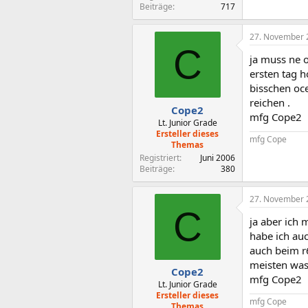
Beiträge
717
27. November 
C
ja muss ne 
ersten tag 
bisschen oce
reichen .
Cope2
mfg Cope2
Lt. Junior Grade
Ersteller dieses
mfg Cope
Themas
Registriert
Juni 2006
Beiträge
380
27. November 
C
ja aber ich
habe ich auc
auch beim r
meisten was
Cope2
mfg Cope2
Lt. Junior Grade
Ersteller dieses
mfg Cope
Themas