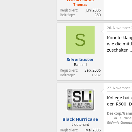
Themas
Registriert
Juni 2006
Beiträge
380
26. November 
S
Könnte klapp
wie die mitt
zuschalten..
Silverbuster
Banned
Registriert
Sep. 2006
Beiträge
1.937
27. November 
Kollege hat 
den R600! D
Desktop/Gam
|||
8GB Crucial
Black Hurricane
BitFenix Shinobi
Lieutenant
Registriert
Mai 2006