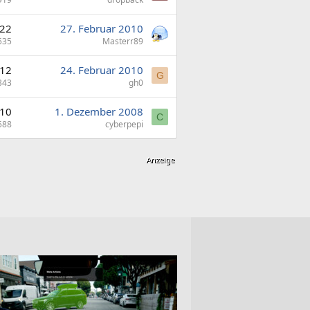
22
27. Februar 2010
535
Masterr89
12
24. Februar 2010
G
343
gh0
10
1. Dezember 2008
C
588
cyberpepi