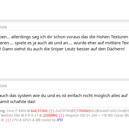
2006
en... allerdings sag ich dir schon voraus das die Hohen Texturen
leren.... spiele es ja auch ab und an.... würde eher auf mittlere T
.! Dann siehst du auch die Sniper Leutz besser auf den Dächern!
2006
auch das system wie du und es ist einfach nicht möglich alles auf 
amit schafste das!
ing:
Core i7 980X @
6x4,51GHz
|||
2xGTX780@
1,176GHz
@SLI@3xDell U2412m@5
 Ballistix Elite @ 9-9-9-27 @
2200MHz
|||
Kingston SSD V+ 200 + 1TB WD Caviar Bl
 XL
|||
CPU & GPU's & MB cooled by
H²O