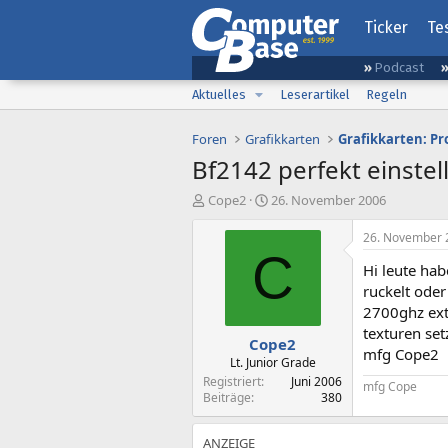
Ticker
Te
Podcast
Aktuelles
Leserartikel
Regeln
Foren
Grafikkarten
Grafikkarten: Pr
Bf2142 perfekt einstel
E
E
Cope2
26. November 2006
r
r
s
s
26. November 
t
t
C
Hi leute hab
e
e
l
l
ruckelt oder
l
l
2700ghz ext
e
t
texturen set
Cope2
r
a
mfg Cope2
m
Lt. Junior Grade
Registriert
Juni 2006
mfg Cope
Beiträge
380