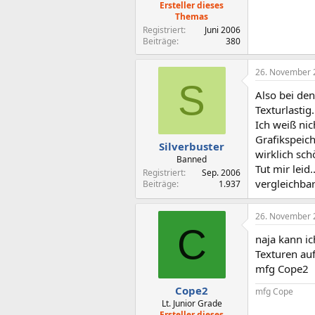
Ersteller dieses
Themas
Registriert
Juni 2006
Beiträge
380
26. November 
S
Also bei den
Texturlastig
Ich weiß nic
Grafikspeich
Silverbuster
wirklich schö
Banned
Tut mir leid
Registriert
Sep. 2006
vergleichbar
Beiträge
1.937
26. November 
C
naja kann ic
Texturen au
mfg Cope2
Cope2
mfg Cope
Lt. Junior Grade
Ersteller dieses