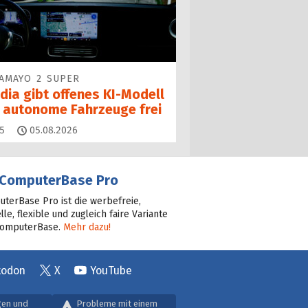
AMAYO 2 SUPER
dia gibt offenes KI-Modell
r autonome Fahrzeuge frei
Kommentare
5
05.08.2026
ComputerBase Pro
terBase Pro ist die werbefreie,
lle, flexible und zugleich faire Variante
ComputerBase.
Mehr dazu!
todon
X
YouTube
gen und
Probleme mit einem