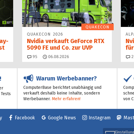
QUAKECON
QUAKECON 2026
ALP
Day-
Nvidia verkauft GeForce RTX
Nvi
st
5090 FE und Co. zur UVP
fü
Kommentare
95
06.08.2026
2
Warum Werbebanner?
!
ComputerBase berichtet unabhängig und
Compu
er
verkauft deshalb keine Inhalte, sondern
schne
 Tests
Werbebanner.
Mehr erfahren!
von 
y
Facebook
Google News
Instagram
Mas
Einstellun