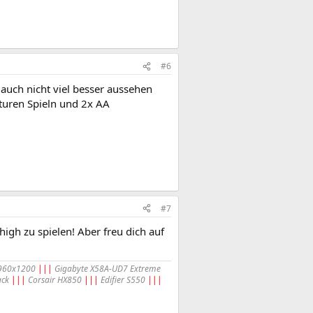
#6
 auch nicht viel besser aussehen
exturen Spieln und 2x AA
#7
high zu spielen! Aber freu dich auf
960x1200
|||
Gigabyte X58A-UD7 Extreme
ack
|||
Corsair HX850
|||
Edifier S550
|||