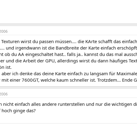
2006
 Texturen wirst du passen müssen.... die KArte schafft das einfach
..... und irgendwann ist die Bandbreite der Karte einfach erschöpft
ht ob du AA eingeschaltet hast.. falls ja.. kannst du das mal aussc
er und die Arbeit der GPU, allerdings wirst du dann häufiges Te
n ist.
.. aber ich denke das deine Karte einfach zu langsam für Maximale 
 mit einer 7600GT, welche kaum schneller ist. Trotzdem... Ende 
2006
h nicht einfach alles andere runterstellen und nur die wichtigen d
f hoch ginge das?