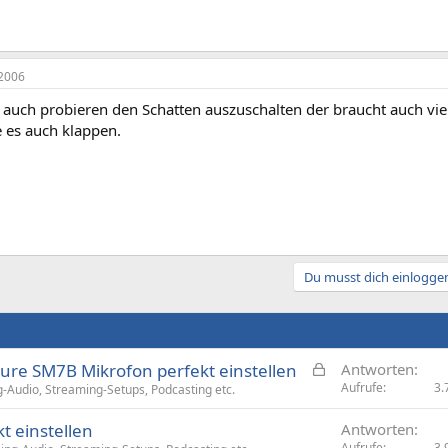
2006
auch probieren den Schatten auszuschalten der braucht auch viel
 es auch klappen.
Du musst dich einloggen
G
ure SM7B Mikrofon perfekt einstellen
Antworten
e
Aufrufe
3.
-Audio, Streaming-Setups, Podcasting etc.
s
kt einstellen
Antworten
p
Aufrufe
3.