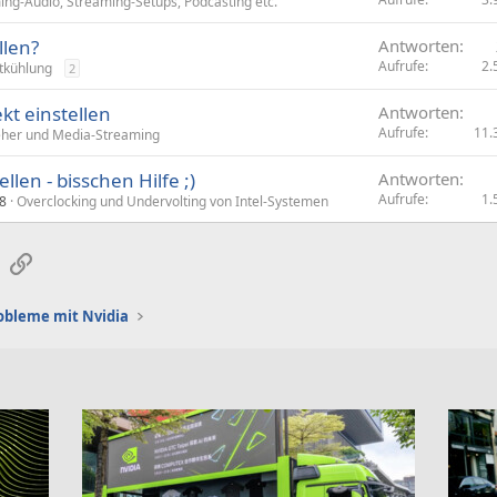
ng-Audio, Streaming-Setups, Podcasting etc.
e
r
llen?
Antworten
r
Aufrufe
2.
tkühlung
2
t
kt einstellen
Antworten
Aufrufe
11.
eher und Media-Streaming
llen - bisschen Hilfe ;)
Antworten
Aufrufe
1.
8
Overclocking und Undervolting von Intel-Systemen
sApp
E-Mail
Link
obleme mit Nvidia