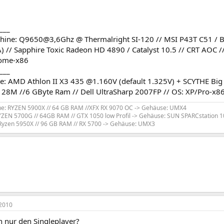
___
ine: Q9650@3,6Ghz @ Thermalright SI-120 // MSI P43T C51 / B
) // Sapphire Toxic Radeon HD 4890 / Catalyst 10.5 // CRT AOC /
ome-x86
___
ste: AMD Athlon II X3 435 @1.160V (default 1.325V) + SCYTHE Bi
M //6 GByte Ram // Dell UltraSharp 2007FP // OS: XP/Pro-x86
e: RYZEN 5900X // 64 GB RAM //XFX RX 9070 OC -> Gehäuse: UMX4
YZEN 5700G // 64GB RAM // GTX 1050 low Profil -> Gehäuse: SUN SPARCstation 1
Ryzen 5950X // 96 GB RAM // RX 5700 -> Gehäuse: UMX3
2010
nur den Singleplayer?