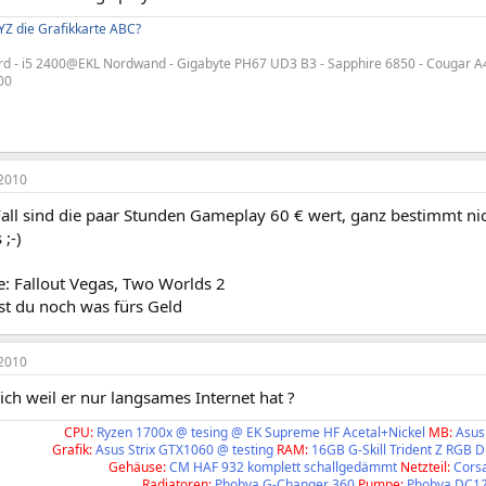
YZ die Grafikkarte ABC?
d - i5 2400@EKL Nordwand - Gigabyte PH67 UD3 B3 - Sapphire 6850 - Cougar A4
00
2010
all sind die paar Stunden Gameplay 60 € wert, ganz bestimmt nich
 ;-)
e: Fallout Vegas, Two Worlds 2
 du noch was fürs Geld
2010
ch weil er nur langsames Internet hat ?
CPU:
Ryzen 1700x @ tesing @ EK Supreme HF Acetal+Nickel
MB:
Asus
Grafik:
Asus Strix GTX1060 @ testing
RAM:
16GB G-Skill Trident Z RGB 
Gehäuse:
CM HAF 932 komplett schallgedämmt
Netzteil:
Cors
Radiatoren:
Phobya G-Changer 360
Pumpe:
Phobya DC1