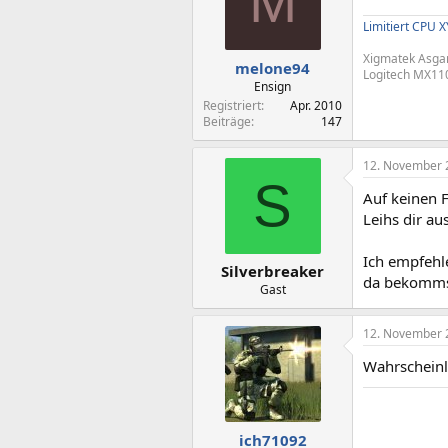
M
Limitiert CPU X
Xigmatek Asgar
melone94
Logitech MX11
Ensign
Registriert
Apr. 2010
Beiträge
147
12. November 
S
Auf keinen F
Leihs dir aus
Ich empfehl
Silverbreaker
da bekommst
Gast
12. November 
Wahrscheinli
ich71092