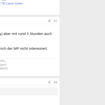
2 TB Caviar Green
#5
ry) aber mit rund 5 Stunden auch
ich der MP nicht interessiert.
hrt.
Sport.
rekord.
​
#6