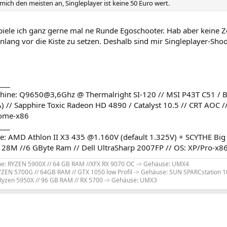
 mich den meisten an, Singleplayer ist keine 50 Euro wert.
piele ich ganz gerne mal ne Runde Egoschooter. Hab aber keine Z
lang vor die Kiste zu setzen. Deshalb sind mir Singleplayer-Shoot
___
ine: Q9650@3,6Ghz @ Thermalright SI-120 // MSI P43T C51 / B
) // Sapphire Toxic Radeon HD 4890 / Catalyst 10.5 // CRT AOC /
ome-x86
___
ste: AMD Athlon II X3 435 @1.160V (default 1.325V) + SCYTHE Bi
M //6 GByte Ram // Dell UltraSharp 2007FP // OS: XP/Pro-x86
e: RYZEN 5900X // 64 GB RAM //XFX RX 9070 OC -> Gehäuse: UMX4
YZEN 5700G // 64GB RAM // GTX 1050 low Profil -> Gehäuse: SUN SPARCstation 1
Ryzen 5950X // 96 GB RAM // RX 5700 -> Gehäuse: UMX3