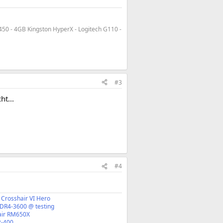
50 - 4GB Kingston HyperX - Logitech G110 -
#3
t...
#4
 Crosshair VI Hero
DDR4-3600 @ testing
air RM650X
2-400