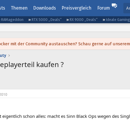
sts
Themen
Downloads
Preisvergleich
Forum
A
RAMageddon
RTX 5000 „Deals“
RX 9000 „Deals“
Ideale Gamin
h locker mit der Community austauschen? Schau gerne auf unsere
Duty
playerteil kaufen ?
2010
gt eigentlich schon alles: macht es Sinn Black Ops wegen des Singl