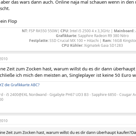
n aber das wars dann auch. Online naja mal schauen wenn in den
scht.
 ein Flop
NT:
FSP RA550 550W|
CPU:
Intel i5 2500 4 x 3,3GHz |
Mainboard:
Grafikkarte:
Sapphire Radeon R9 380 Nitro
Festplatte:
SSD Crucial MX 100 + Hitachi |
Ram:
16GB Kingsto
CPU Kühler:
Xigmatek Gaia SD1283​
2010
e Zeit zum Zocken hast, warum willst du es dir dann überhaupt k
hließe ich mich den meisten an, Singleplayer ist keine 50 Euro w
YZ die Grafikkarte ABC?
d - i5 2400@EKL Nordwand - Gigabyte PH67 UD3 B3 - Sapphire 6850 - Cougar A4
00
2010
ne Zeit zum Zocken hast, warum willst du es dir dann überhaupt kaufen?Da i