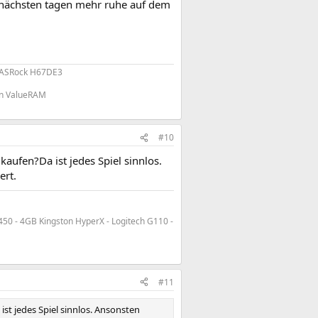
 nächsten tagen mehr ruhe auf dem
ASRock H67DE3
n ValueRAM
#10
aufen?Da ist jedes Spiel sinnlos.
ert.
50 - 4GB Kingston HyperX - Logitech G110 -
#11
st jedes Spiel sinnlos. Ansonsten