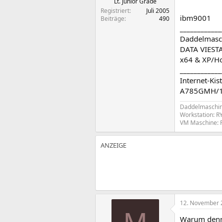
Lt. Junior Grade
Registriert
Juli 2005
ibm9001
Beiträge
490
____________
Daddelmasch
DATA VIESTA
x64 & XP/H
____________
Internet-Ki
A785GMH/128
Daddelmaschin
Workstation: R
VM Maschine: 
12. November 
Warum denn 