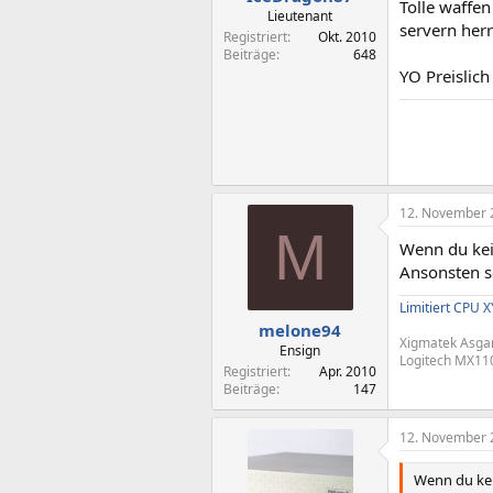
Tolle waffe
Lieutenant
servern herr
Registriert
Okt. 2010
Beiträge
648
YO Preislich
12. November 
M
Wenn du kein
Ansonsten sc
Limitiert CPU X
melone94
Xigmatek Asgar
Ensign
Logitech MX11
Registriert
Apr. 2010
Beiträge
147
12. November 
Wenn du kei