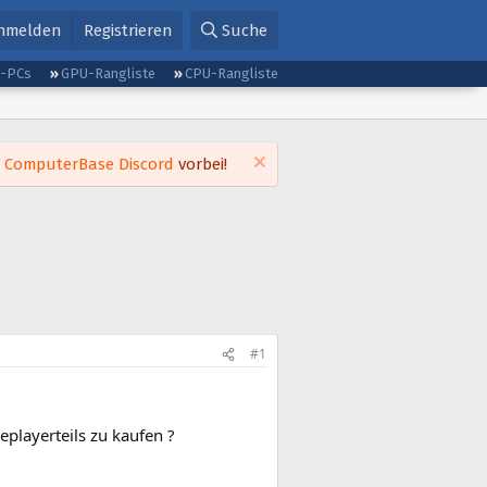
nmelden
Registrieren
Suche
g-PCs
GPU-Rangliste
CPU-Rangliste
m
ComputerBase Discord
vorbei!
#1
eplayerteils zu kaufen ?