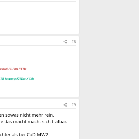
#8
rucial P5 Plus NVMe
2TB Samsung 970Evo NVMe
#9
n sowas nicht mehr rein.
ie das macht macht sich trafbar.
echter als bei CoD MW2.