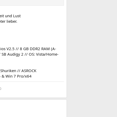
eit und Lust
er lieber.
ios V2.5 // 8 GB DDR2 RAM (A-
/ SB Audigy 2 // OS: Vista/Home-
g Shuriken // ASROCK
 & Win 7 Pro/x64
0