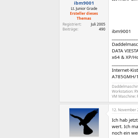
ibm9001
Lt. Junior Grade
Ersteller dieses
Themas
Registriert
Juli 2005
Beiträge
490
ibm9001
____________
Daddelmasch
DATA VIESTA
x64 & XP/H
____________
Internet-Ki
A785GMH/128
Daddelmaschin
Workstation: R
VM Maschine: 
12. November 
Ich hab jetz
wert. Ich m
noch ein we