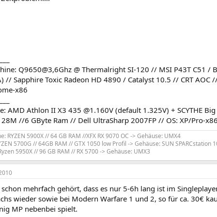
___
ine: Q9650@3,6Ghz @ Thermalright SI-120 // MSI P43T C51 / B
) // Sapphire Toxic Radeon HD 4890 / Catalyst 10.5 // CRT AOC /
ome-x86
___
ste: AMD Athlon II X3 435 @1.160V (default 1.325V) + SCYTHE Bi
M //6 GByte Ram // Dell UltraSharp 2007FP // OS: XP/Pro-x86
e: RYZEN 5900X // 64 GB RAM //XFX RX 9070 OC -> Gehäuse: UMX4
YZEN 5700G // 64GB RAM // GTX 1050 low Profil -> Gehäuse: SUN SPARCstation 1
Ryzen 5950X // 96 GB RAM // RX 5700 -> Gehäuse: UMX3
2010
t schon mehrfach gehört, dass es nur 5-6h lang ist im Singleplaye
achs wieder sowie bei Modern Warfare 1 und 2, so für ca. 30€ ka
nig MP nebenbei spielt.