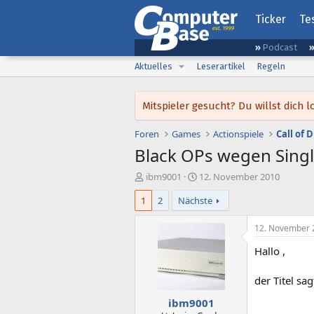
Ticker
Te
Podcast
Aktuelles
Leserartikel
Regeln
Mitspieler gesucht? Du willst dic
Foren
Games
Actionspiele
Call of 
Black OPs wegen Single
E
E
ibm9001
12. November 2010
r
r
1
2
Nächste
s
s
t
t
e
e
12. November 
l
l
Hallo ,
l
l
e
t
r
a
der Titel sa
m
ibm9001