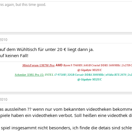
this again, but this time good.
2010
f dem Wühltisch für unter 20 € liegt dann ja.
f keinen Fall!
AMD
MinisForum UM790 Pro:
Ryzen 9 7940HS | 64GB Crucial DDR5 5600MHz | 2x
2TB C
@ Gigabyte M32UC
Schenker XMG Pro 15:
INTEL
i7-9750H | 32GB Corsair DDR4 3000MHz | nVidia RTX 2070
|
2x
@ Gigabyte M32UC
2010
das aussleihen ?? wenn nur vom bekannten videotheken bekomme
piele haben ein videotheken verbot. Soll heißen eine videothek d
spiel insgesammt nicht besonders, ich finde die detais sind schl