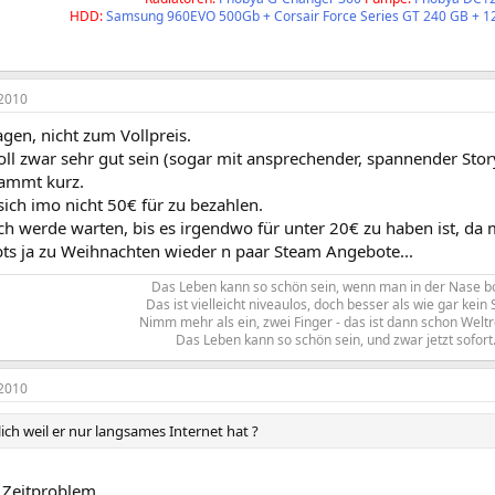
HDD:
Samsung 960EVO 500Gb + Corsair Force Series GT 240 GB + 1
2010
gen, nicht zum Vollpreis.
soll zwar sehr gut sein (sogar mit ansprechender, spannender Sto
ammt kurz.
sich imo nicht 50€ für zu bezahlen.
h werde warten, bis es irgendwo für unter 20€ zu haben ist, da m
ibts ja zu Weihnachten wieder n paar Steam Angebote...
Das Leben kann so schön sein, wenn man in der Nase bo
Das ist vielleicht niveaulos, doch besser als wie gar kein 
Nimm mehr als ein, zwei Finger - das ist dann schon Welt
Das Leben kann so schön sein, und zwar jetzt sofort.
2010
ch weil er nur langsames Internet hat ?
 Zeitproblem....