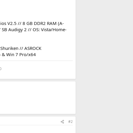
ios V2.5 // 8 GB DDR2 RAM (A-
/ SB Audigy 2 // OS: Vista/Home-
g Shuriken // ASROCK
 & Win 7 Pro/x64
0
#2