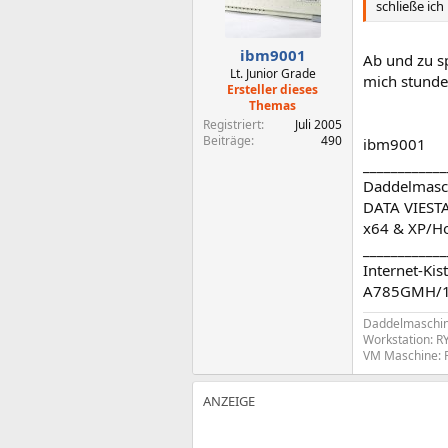
schließe ich
ibm9001
Ab und zu s
Lt. Junior Grade
mich stunden
Ersteller dieses
Themas
Registriert
Juli 2005
Beiträge
490
ibm9001
____________
Daddelmasch
DATA VIESTA
x64 & XP/H
____________
Internet-Ki
A785GMH/128
Daddelmaschin
Workstation: R
VM Maschine: 