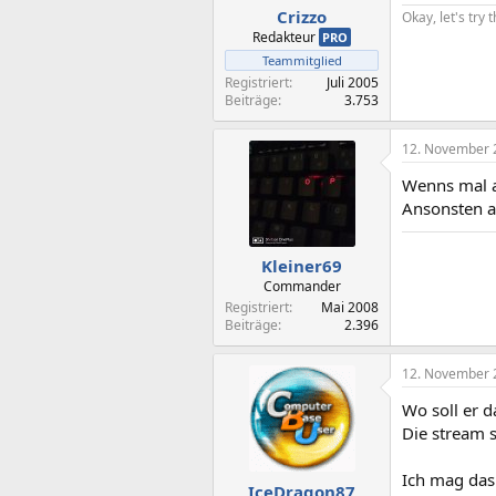
Crizzo
Okay, let's try 
Redakteur
PRO
Teammitglied
Registriert
Juli 2005
Beiträge
3.753
12. November 
Wenns mal au
Ansonsten au
Kleiner69
Commander
Registriert
Mai 2008
Beiträge
2.396
12. November 
Wo soll er 
Die stream s
Ich mag das 
IceDragon87