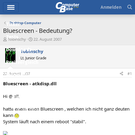
Hauptmenü
Anmelden
Desktop-Computer
Ticker
Bluescreen - Bedeutung?
Tests
E
E
Tobinschy
22. August 2007
r
r
Downloads
s
s
Tobinschy
t
t
Lt. Junior Grade
e
e
Preisvergleich
l
l
l
l
22. August 2007
#1
Forum
e
t
r
a
Bluescreen - atkdisp.dll
Aktuelles
m
Hi @ all,
Empfohlene Inhalte
Neue Beiträge
hatte enem einen Bluescreen , welchen ich nicht ganz deuten
kann
Neueste Aktivitäten
System läuft nach einem reboot "stabil".
Leserartikel