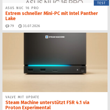
TEST
ASUS NUC 16 PRO
Extrem schneller Mini-PC mit Intel Panther
Lake
Kommentare
79
31.07.2026
VALVE MIT UPDATE
Steam Machine unterstützt FSR 4.1 via
Proton Experimental