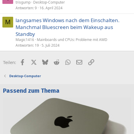
trisgump
Desktop-Computer
Antworten
9
16. April 2024
langsames Windows nach dem Einschalten.
M
Manchmal Bluescreen beim Wakeup aus
Standby
Magic1416
Mainboards und CPUs: Probleme mit AMD
Antworten
19
5. Juli 2024
Facebook
X (Twitter)
Bluesky
Reddit
WhatsApp
E-Mail
Link
Teilen:
Desktop-Computer
Passend zum Thema