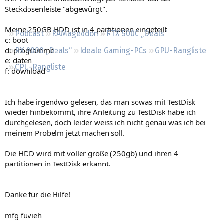
Regeln
Steckdosenleiste "abgewürgt".
Meine 250GB HDD ist in 4 partitionen eingeteilt
Podcast
RAMageddon
RTX 5000 „Deals“
c: boot
d: programme
RX 9000 „Deals“
Ideale Gaming-PCs
GPU-Rangliste
e: daten
CPU-Rangliste
f: download
Ich habe irgendwo gelesen, das man sowas mit TestDisk
wieder hinbekommt, ihre Anleitung zu TestDisk habe ich
durchgelesen, doch leider weiss ich nicht genau was ich bei
meinem Probelm jetzt machen soll.
Die HDD wird mit voller größe (250gb) und ihren 4
partitionen in TestDisk erkannt.
Danke für die Hilfe!
mfg fuvieh