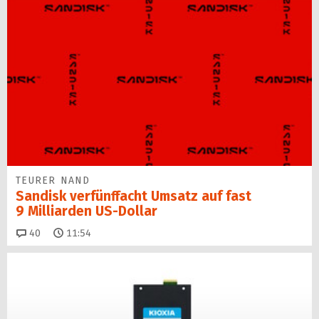
TEURER NAND
Sandisk verfünffacht Umsatz auf fast
9 Milliarden US-Dollar
Kommentare
40
11:54