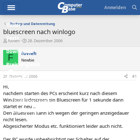
Hauptmenü
Anmelden
Backup und Datenrettung
Ticker
bluescreen nach winlogo
Tests
E
E
fuvieh
28. Dezember 2006
r
r
Downloads
s
s
fuvieh
F
t
t
Newbie
e
e
Preisvergleich
l
l
l
l
28. Dezember 2006
#1
Forum
e
t
r
a
Hi,
Aktuelles
m
nachdem starten des PCs erscheint kurz nach diesem
Windows ladescreen ein Bluescreen für 1 sekunde dann
Empfohlene Inhalte
startet er neu ..
Neue Beiträge
Den Bluesreen kann ich wegen der geringen anzeigedauer
nicht lesen.
Neueste Aktivitäten
Abgesicherter Modus etc. funktioniert leider auch nicht.
Leserartikel
Der PC wurde unbeabsichtigt per Schalter auf der