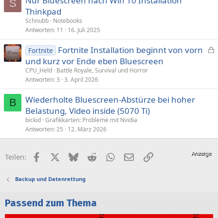
Nur Bluescreen nach Win 10 Installation
S
Thinkpad
Schnubb
Notebooks
Antworten
11
16. Juli 2025
Fortnite Installation beginnt von vorn
Fortnite
e
und kurz vor Ende eben Bluescreen
s
CPU_Held
Battle Royale, Survival und Horror
p
Antworten
3
3. April 2026
e
Wiederholte Bluescreen-Abstürze bei hoher
r
B
Belastung, Video inside (5070 Ti)
r
t
bickid
Grafikkarten: Probleme mit Nvidia
Antworten
25
12. März 2026
Facebook
X (Twitter)
Bluesky
Reddit
WhatsApp
E-Mail
Link
Teilen:
Backup und Datenrettung
Passend zum Thema