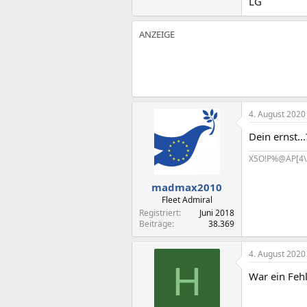
LG
4. August 2020
Dein ernst..
X5O!P%@AP[4\
madmax2010
Fleet Admiral
Registriert
Juni 2018
Beiträge
38.369
4. August 2020
H
War ein Feh