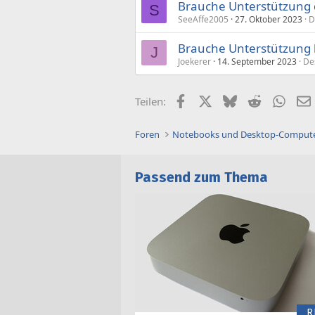
Brauche Unterstützung 
S
SeeAffe2005
27. Oktober 2023
D
Brauche Unterstützung 
J
Joekerer
14. September 2023
De
Facebook
X (Twitter)
Bluesky
Reddit
What
Teilen:
Foren
Notebooks und Desktop-Comput
Passend zum Thema
R