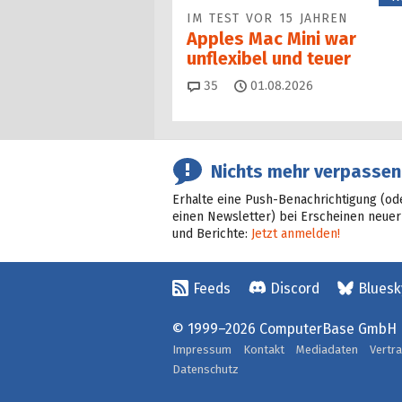
IM TEST VOR 15 JAHREN
Apples Mac Mini war
unflexibel und teuer
Kommentare
35
01.08.2026
Nichts mehr verpassen
Erhalte eine Push-Benachrichtigung (od
einen Newsletter) bei Erscheinen neuer
und Berichte:
Jetzt anmelden!
Feeds
Discord
Bluesk
© 1999–2026 ComputerBase GmbH
Impressum
Kontakt
Mediadaten
Vertr
Datenschutz