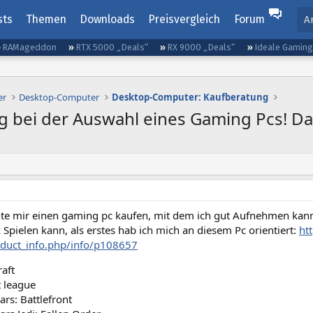
sts
Themen
Downloads
Preisvergleich
Forum
A
RAMageddon
RTX 5000 „Deals“
RX 9000 „Deals“
Ideale Gamin
er
Desktop-Computer
Desktop-Computer: Kaufberatung
 bei der Auswahl eines Gaming Pcs! Da
te mir einen gaming pc kaufen, mit dem ich gut Aufnehmen kann u
 Spielen kann, als erstes hab ich mich an diesem Pc orientiert:
ht
duct_info.php/info/p108657
aft
 league
ars: Battlefront