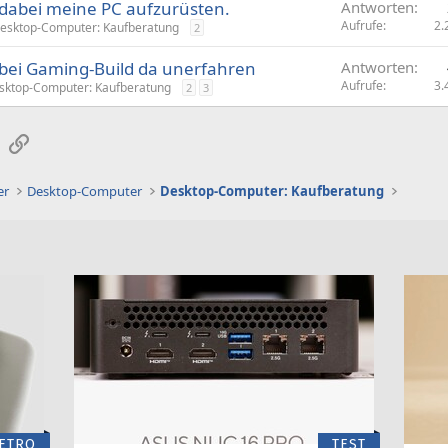
dabei meine PC aufzurüsten.
Antworten
g
Aufrufe
2.
esktop-Computer: Kaufberatung
2
e
bei Gaming-Build da unerfahren
Antworten
Aufrufe
3.
sktop-Computer: Kaufberatung
2
3
sApp
E-Mail
Link
er
Desktop-Computer
Desktop-Computer: Kaufberatung
ETRO
TEST