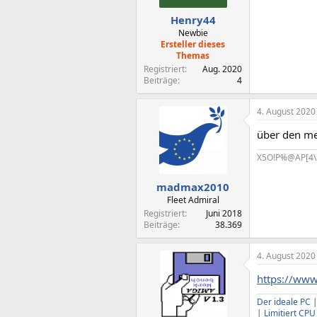
Henry44
Newbie
Ersteller dieses
Themas
Registriert
Aug. 2020
Beiträge
4
4. August 2020
über den me
X5O!P%@AP[4\
madmax2010
Fleet Admiral
Registriert
Juni 2018
Beiträge
38.369
4. August 2020
https://ww
Der ideale PC
|
Limitiert CP