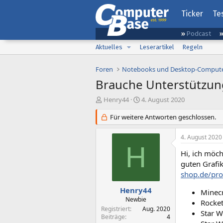
Ticker
Te
Podcast
Aktuelles
Leserartikel
Regeln
Foren
Notebooks und Desktop-Comput
Brauche Unterstützung
E
E
Henry44
4. August 2020
r
r
s
Für weitere Antworten geschlossen.
s
t
t
e
e
4. August 2020
l
l
H
l
l
Hi, ich möch
e
t
guten Grafik
r
a
shop.de/pro
m
Henry44
Minecr
Newbie
Rocket
Registriert
Aug. 2020
Star W
Beiträge
4