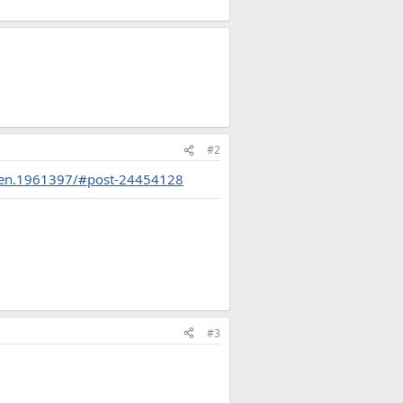
#2
ngen.1961397/#post-24454128
#3