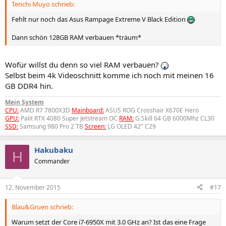
Tenchi Muyo schrieb:
Fehlt nur noch das Asus Rampage Extreme V Black Edition
Dann schön 128GB RAM verbauen *träum*
Wofür willst du denn so viel RAM verbauen?
Selbst beim 4k Videoschnitt komme ich noch mit meinen 16
GB DDR4 hin.
Mein System
CPU:
AMD R7 7800X3D
Mainboard:
ASUS ROG Crosshair X670E Hero
GPU:
Palit RTX 4080 Super Jetstream OC
RAM:
G.Skill 64 GB 6000Mhz CL30
SSD:
Samsung 980 Pro 2 TB
Screen:
LG OLED 42" C29
Hakubaku
H
Commander
12. November 2015
#17
Blau&Gruen schrieb:
Warum setzt der Core i7-6950X mit 3.0 GHz an? Ist das eine Frage