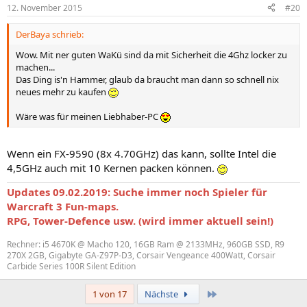
12. November 2015
#20
DerBaya schrieb:
Wow. Mit ner guten WaKü sind da mit Sicherheit die 4Ghz locker zu
machen...
Das Ding is'n Hammer, glaub da braucht man dann so schnell nix
neues mehr zu kaufen
Wäre was für meinen Liebhaber-PC
Wenn ein FX-9590 (8x 4.70GHz) das kann, sollte Intel die
4,5GHz auch mit 10 Kernen packen können.
Updates 09.02.2019: Suche immer noch Spieler für
Warcraft 3 Fun-maps.
RPG, Tower-Defence usw. (wird immer aktuell sein!)
Rechner: i5 4670K @ Macho 120, 16GB Ram @ 2133MHz, 960GB SSD, R9
270X 2GB, Gigabyte GA-Z97P-D3, Corsair Vengeance 400Watt, Corsair
Carbide Series 100R Silent Edition
Letzte
1 von 17
Nächste