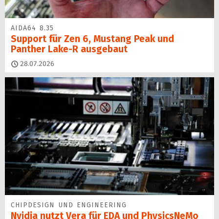
AIDA64 8.35
Support für Zen 6, Mustang Peak und
Panther Lake-R ausgebaut
28.07.2026
CHIPDESIGN UND ENGINEERING
Nvidia nutzt Vera für EDA und PhysicsNeMo