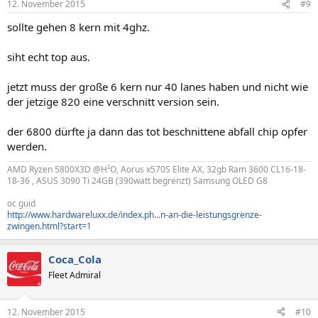
12. November 2015
#9
sollte gehen 8 kern mit 4ghz.
siht echt top aus.
jetzt muss der große 6 kern nur 40 lanes haben und nicht wie
der jetzige 820 eine verschnitt version sein.
der 6800 dürfte ja dann das tot beschnittene abfall chip opfer
werden.
AMD Ryzen 5800X3D @H²O, Aorus x570S Elite AX, 32gb Ram 3600 CL16-18-
18-36 , ASUS 3090 Ti 24GB (390watt begrenzt) Samsung OLED G8
oc guid
http://www.hardwareluxx.de/index.ph...n-an-die-leistungsgrenze-
zwingen.html?start=1
Coca_Cola
Fleet Admiral
12. November 2015
#10