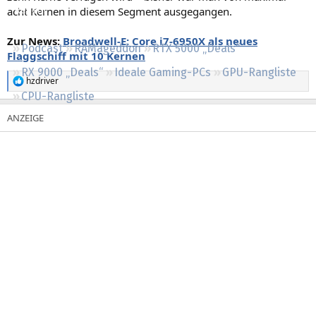
acht Kernen in diesem Segment ausgegangen.
Regeln
Zur News:
Broadwell-E: Core i7-6950X als neues
Podcast
RAMageddon
RTX 5000 „Deals“
Flaggschiff mit 10 Kernen
RX 9000 „Deals“
Ideale Gaming-PCs
GPU-Rangliste
hzdriver
R
CPU-Rangliste
e
a
k
t
i
o
n
e
n
: