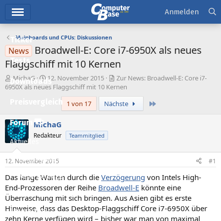
Hauptmenü
Anmelden
Mainboards und CPUs: Diskussionen
Ticker
Broadwell-E: Core i7-6950X als neues
News
Tests
Flaggschiff mit 10 Kernen
E
E
MichaG
12. November 2015
Zur News: Broadwell-E: Core i7-
Downloads
r
r
6950X als neues Flaggschiff mit 10 Kernen
s
s
Preisvergleich
Letzte
1 von 17
Nächste
t
t
e
e
l
l
Forum
MichaG
l
l
Redakteur
Teammitglied
e
t
Aktuelles
r
a
m
Empfohlene Inhalte
12. November 2015
#1
Das lange Warten durch die
Verzögerung
von Intels High-
Neue Beiträge
End-Prozessoren der Reihe
Broadwell-E
könnte eine
Neueste Aktivitäten
Überraschung mit sich bringen. Aus Asien gibt es erste
Hinweise, dass das Desktop-Flaggschiff Core i7-6950X über
Leserartikel
zehn Kerne verfügen wird – bisher war man von maximal