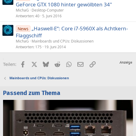
GeForce GTX 1080 hinter gewölbten 34"
MichaG
Desktop-Computer
Antworten
40
5. Juni 2016
„Haswell-E“: Core i7-5960X als Achtkern-
News
Flaggschiff
MichaG
Mainboards und CPUs: Diskussionen
Antworten
175
19. Juni 2014
Facebook
X (Twitter)
Bluesky
Reddit
WhatsApp
E-Mail
Link
Teilen:
Mainboards und CPUs: Diskussionen
Passend zum Thema