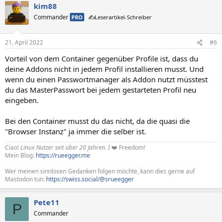
kim88
Commander
PRO
✍️Leserartikel-Schreiber
21. April 2022
#6
Vorteil von dem Container gegenüber Profile ist, dass du
deine Addons nicht in jedem Profil installieren musst. Und
wenn du einen Passwortmanager als Addon nutzt müsstest
du das MasterPasswort bei jedem gestarteten Profil neu
eingeben.
Bei den Container musst du das nicht, da die quasi die
"Browser Instanz" ja immer die selber ist.
Ciao!
Linux Nutzer seit über 20 Jahren. I
❤️ Freedom!
Mein Blog:
https://rueegger.me
Wer meinen sinnlosen Gedanken folgen möchte, kann dies gerne auf
Mastodon tun:
https://swiss.social/@srueegger
Pete11
P
Commander