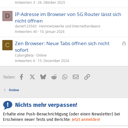
Antworten
3
26. Oktober 2025
IP-Adresse im Browser von 5G Router lässt sich
D
nicht öffnen
daniel123543
Heimnetzwerke und Internethardware
Antworten
40
10. Januar 2026
Zen Browser: Neue Tabs öffnen sich nicht
C
e
sofort
s
CyborgBeta
Online
p
Antworten
6
15. Dezember 2024
e
r
Facebook
X (Twitter)
Bluesky
Reddit
WhatsApp
E-Mail
Link
Teilen:
r
t
Online
Nichts mehr verpassen!
Erhalte eine Push-Benachrichtigung (oder einen Newsletter) bei
Erscheinen neuer Tests und Berichte:
Jetzt anmelden!