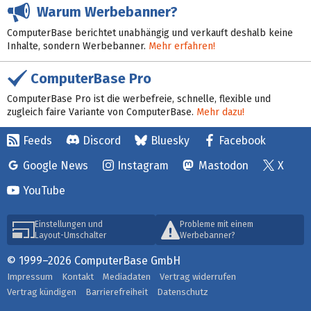
Warum Werbebanner?
ComputerBase berichtet unabhängig und verkauft deshalb keine
Inhalte, sondern Werbebanner.
Mehr erfahren!
ComputerBase Pro
ComputerBase Pro ist die werbefreie, schnelle, flexible und
zugleich faire Variante von ComputerBase.
Mehr dazu!
Feeds
Discord
Bluesky
Facebook
Google News
Instagram
Mastodon
X
YouTube
Einstellungen und
Probleme mit einem
Layout-Umschalter
Werbebanner?
© 1999–2026 ComputerBase GmbH
Impressum
Kontakt
Mediadaten
Vertrag widerrufen
Vertrag kündigen
Barrierefreiheit
Datenschutz