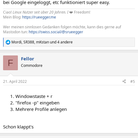
bei Google eingeloggt, etc funktioniert super easy.
Ciao!
Linux Nutzer seit über 20 Jahren. I
❤️ Freedom!
Mein Blog:
https://rueegger.me
Wer meinen sinnlosen Gedanken folgen möchte, kann dies gerne auf
Mastodon tun:
https://swiss.social/@srueegger
Mordi
,
SR388
,
mKstan
und 4 andere
R
e
a
Fellor
k
F
t
Commodore
i
o
n
21. April 2022
#5
e
n
:
Windowstaste + r
"firefox -p" eingeben
Mehrere Profile anlegen
Schon klappt's