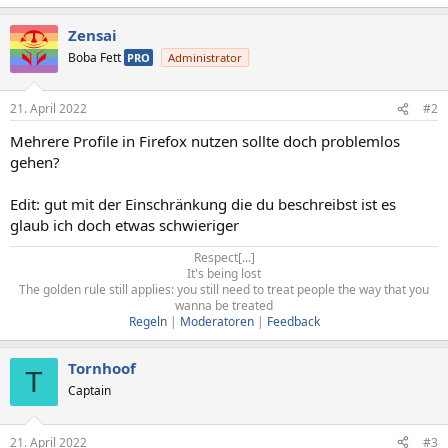
Zensai
Boba Fett
PRO
Administrator
21. April 2022
#2
Mehrere Profile in Firefox nutzen sollte doch problemlos
gehen?
Edit: gut mit der Einschränkung die du beschreibst ist es
glaub ich doch etwas schwieriger
Respect[...]
It's being lost
The golden rule still applies: you still need to treat people the way that you
wanna be treated
Regeln
|
Moderatoren
|
Feedback
Tornhoof
T
Captain
21. April 2022
#3